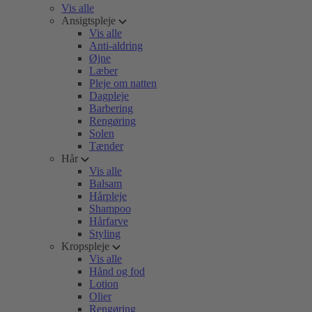
Vis alle
Ansigtspleje
Vis alle
Anti-aldring
Øjne
Læber
Pleje om natten
Dagpleje
Barbering
Rengøring
Solen
Tænder
Hår
Vis alle
Balsam
Hårpleje
Shampoo
Hårfarve
Styling
Kropspleje
Vis alle
Hånd og fod
Lotion
Olier
Rengøring