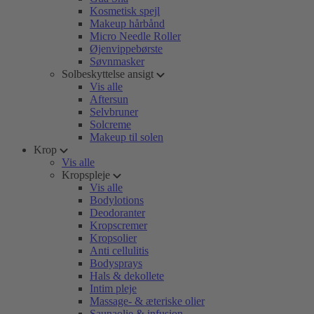
Kosmetisk spejl
Makeup hårbånd
Micro Needle Roller
Øjenvippebørste
Søvnmasker
Solbeskyttelse ansigt
Vis alle
Aftersun
Selvbruner
Solcreme
Makeup til solen
Krop
Vis alle
Kropspleje
Vis alle
Bodylotions
Deodoranter
Kropscremer
Kropsolier
Anti cellulitis
Bodysprays
Hals & dekollete
Intim pleje
Massage- & æteriske olier
Saunaolie & infusion