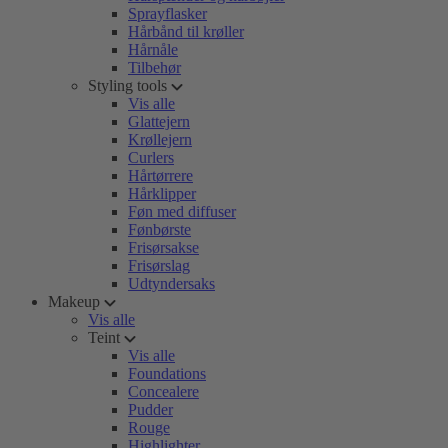
Sprayflasker
Hårbånd til krøller
Hårnåle
Tilbehør
Styling tools
Vis alle
Glattejern
Krøllejern
Curlers
Hårtørrere
Hårklipper
Føn med diffuser
Fønbørste
Frisørsakse
Frisørslag
Udtyndersaks
Makeup
Vis alle
Teint
Vis alle
Foundations
Concealere
Pudder
Rouge
Highlighter