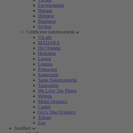
Farvelægning
Balsam
Hårpleje
Shampoo
Styling
Certificeret naturkosmetik
Vis alle
MÁDARA
Hej Organic
Heliotrop
Lavera
Logona
Primavera
Santaverde
Sante Naturkosmetik
Tautropfen
We Love The Planet
Weleda
Mukti Organics
Cattier
GG's True Organics
Trilogy
Zao
Sundhed