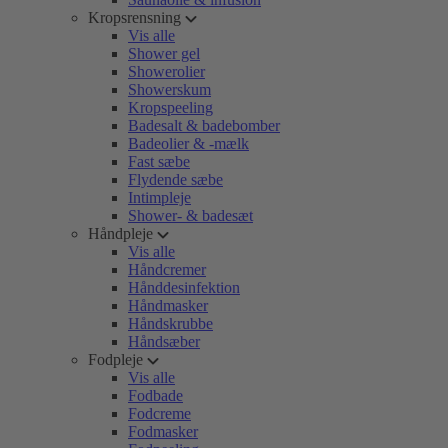
Kropsrensning
Vis alle
Shower gel
Showerolier
Showerskum
Kropspeeling
Badesalt & badebomber
Badeolier & -mælk
Fast sæbe
Flydende sæbe
Intimpleje
Shower- & badesæt
Håndpleje
Vis alle
Håndcremer
Hånddesinfektion
Håndmasker
Håndskrubbe
Håndsæber
Fodpleje
Vis alle
Fodbade
Fodcreme
Fodmasker