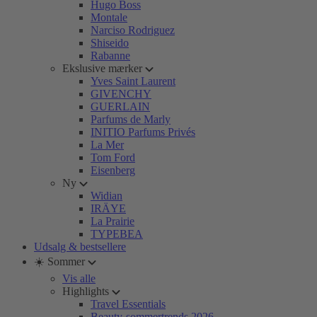
Hugo Boss
Montale
Narciso Rodriguez
Shiseido
Rabanne
Ekslusive mærker
Yves Saint Laurent
GIVENCHY
GUERLAIN
Parfums de Marly
INITIO Parfums Privés
La Mer
Tom Ford
Eisenberg
Ny
Widian
IRÄYE
La Prairie
TYPEBEA
Udsalg & bestsellere
☀️ Sommer
Vis alle
Highlights
Travel Essentials
Beauty-sommertrends 2026