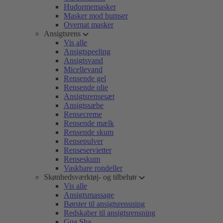
Hudormemasker
Masker mod bumser
Overnat masker
Ansigtsrens
Vis alle
Ansigtspeeling
Ansigtsvand
Micellevand
Rensende gel
Rensende olie
Ansigtsrensesæt
Ansigtssæbe
Rensecreme
Rensende mælk
Rensende skum
Rensepulver
Renseservietter
Renseskum
Vaskbare rondeller
Skønhedsværktøj- og tilbehør
Vis alle
Ansigtsmassage
Børster til ansigtsrensning
Redskaber til ansigtsrensning
Gua Sha