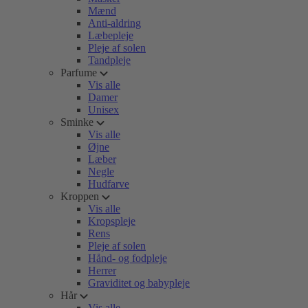
Mænd
Anti-aldring
Læbepleje
Pleje af solen
Tandpleje
Parfume
Vis alle
Damer
Unisex
Sminke
Vis alle
Øjne
Læber
Negle
Hudfarve
Kroppen
Vis alle
Kropspleje
Rens
Pleje af solen
Hånd- og fodpleje
Herrer
Graviditet og babypleje
Hår
Vis alle