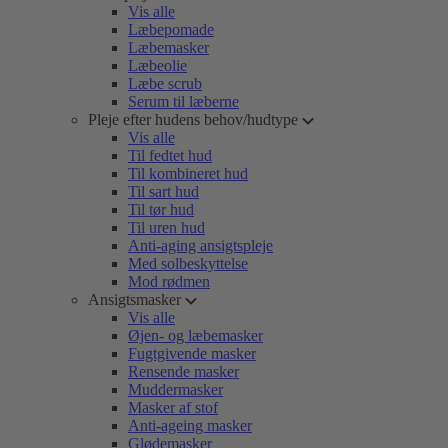
Vis alle
Læbepomade
Læbemasker
Læbeolie
Læbe scrub
Serum til læberne
Pleje efter hudens behov/hudtype
Vis alle
Til fedtet hud
Til kombineret hud
Til sart hud
Til tør hud
Til uren hud
Anti-aging ansigtspleje
Med solbeskyttelse
Mod rødmen
Ansigtsmasker
Vis alle
Øjen- og læbemasker
Fugtgivende masker
Rensende masker
Muddermasker
Masker af stof
Anti-ageing masker
Glødemasker