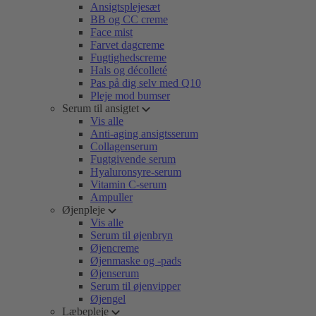
Ansigtsplejesæt
BB og CC creme
Face mist
Farvet dagcreme
Fugtighedscreme
Hals og décolleté
Pas på dig selv med Q10
Pleje mod bumser
Serum til ansigtet
Vis alle
Anti-aging ansigtsserum
Collagenserum
Fugtgivende serum
Hyaluronsyre-serum
Vitamin C-serum
Ampuller
Øjenpleje
Vis alle
Serum til øjenbryn
Øjencreme
Øjenmaske og -pads
Øjenserum
Serum til øjenvipper
Øjengel
Læbepleje