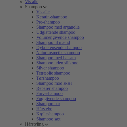
Vis alle
Shampoo
Vis alle
Keratin-shampoo
Pre-shampoo
Shampoo med arganolie
Udglattende shampoo
Volumengivende shampoo
Shampoo til mænd
Dybderensende shampoo
Naturkosmetik shampoo
Shampoo med balsam
Shampoo uden silikone
Silver shampoo
Tetræolie shampoo
Tørshampoo
Shampoo mod skæl
Reparer shampoo
Farveshampoo
Fugtgivende shampoo
Shampoo bar
Hårsæbe
Krølleshampoo
Shampoo sæt
Hårstyling