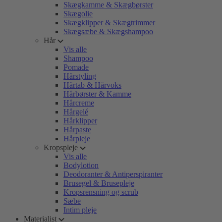
Skægkamme & Skægbørster
Skægolie
Skægklipper & Skægtrimmer
Skægsæbe & Skægshampoo
Hår
Vis alle
Shampoo
Pomade
Hårstyling
Hårtab & Hårvoks
Hårbørster & Kamme
Hårcreme
Hårgelé
Hårklipper
Hårpaste
Hårpleje
Kropspleje
Vis alle
Bodylotion
Deodoranter & Antiperspiranter
Brusegel & Brusepleje
Kropsrensning og scrub
Sæbe
Intim pleje
Materialist