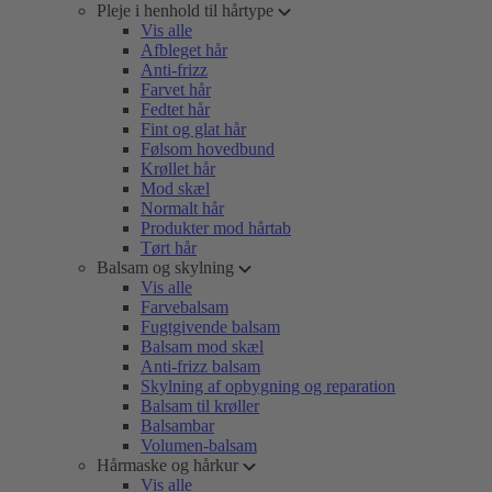
Pleje i henhold til hårtype
Vis alle
Afbleget hår
Anti-frizz
Farvet hår
Fedtet hår
Fint og glat hår
Følsom hovedbund
Krøllet hår
Mod skæl
Normalt hår
Produkter mod hårtab
Tørt hår
Balsam og skylning
Vis alle
Farvebalsam
Fugtgivende balsam
Balsam mod skæl
Anti-frizz balsam
Skylning af opbygning og reparation
Balsam til krøller
Balsambar
Volumen-balsam
Hårmaske og hårkur
Vis alle