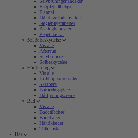
Selvbruningshandsker
Fodplejetilbehør
Flannel
Hånd- & fodsmykker
Negleplejetilbehør
Peelinghandsker
Plejetilbehør
Sol & beskyttelse
Vis alle
Aftersun
Selvbrunere
Solbeskyttelse
Hårfjerning
Vis alle
Kold og varm voks
Skrabere
Barberingspleje
Hårfjerningscreme
Bad
Vis alle
Badetilbehør
Badekåber
Håndklæder
Toilettaske
Hår