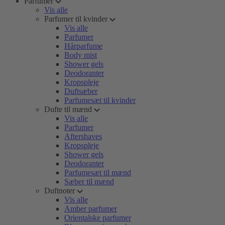
Parfumer
Vis alle
Parfumer til kvinder
Vis alle
Parfumer
Hårparfume
Body mist
Shower gels
Deodoranter
Kropspleje
Duftsæber
Parfumesæt til kvinder
Dufte til mænd
Vis alle
Parfumer
Aftershaves
Kropspleje
Shower gels
Deodoranter
Parfumesæt til mænd
Sæber til mænd
Duftnoter
Vis alle
Amber parfumer
Orientalske parfumer