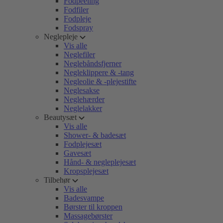
Fodpeeling
Fodfiler
Fodpleje
Fodspray
Neglepleje
Vis alle
Neglefiler
Neglebåndsfjerner
Negleklippere & -tang
Negleolie & -plejestifte
Neglesakse
Neglehærder
Neglelakker
Beautysæt
Vis alle
Shower- & badesæt
Fodplejesæt
Gavesæt
Hånd- & negleplejesæt
Kropsplejesæt
Tilbehør
Vis alle
Badesvampe
Børster til kroppen
Massagebørster