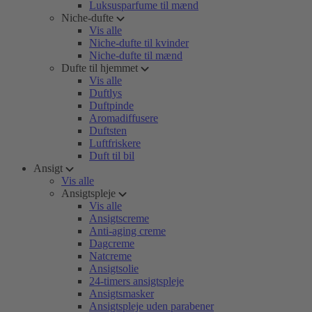
Luksusparfume til mænd
Niche-dufte
Vis alle
Niche-dufte til kvinder
Niche-dufte til mænd
Dufte til hjemmet
Vis alle
Duftlys
Duftpinde
Aromadiffusere
Duftsten
Luftfriskere
Duft til bil
Ansigt
Vis alle
Ansigtspleje
Vis alle
Ansigtscreme
Anti-aging creme
Dagcreme
Natcreme
Ansigtsolie
24-timers ansigtspleje
Ansigtsmasker
Ansigtspleje uden parabener