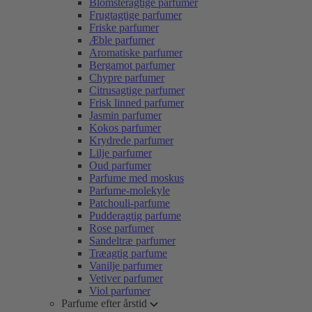
Blomsteragtige parfumer
Frugtagtige parfumer
Friske parfumer
Æble parfumer
Aromatiske parfumer
Bergamot parfumer
Chypre parfumer
Citrusagtige parfumer
Frisk linned parfumer
Jasmin parfumer
Kokos parfumer
Krydrede parfumer
Lilje parfumer
Oud parfumer
Parfume med moskus
Parfume-molekyle
Patchouli-parfume
Pudderagtig parfume
Rose parfumer
Sandeltræ parfumer
Træagtig parfume
Vanilje parfumer
Vetiver parfumer
Viol parfumer
Parfume efter årstid