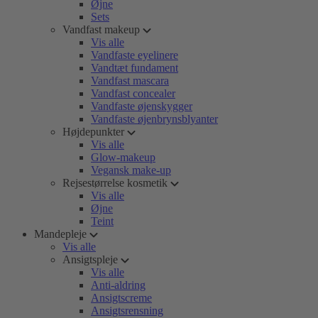
Øjne
Sets
Vandfast makeup
Vis alle
Vandfaste eyelinere
Vandtæt fundament
Vandfast mascara
Vandfast concealer
Vandfaste øjenskygger
Vandfaste øjenbrynsblyanter
Højdepunkter
Vis alle
Glow-makeup
Vegansk make-up
Rejsestørrelse kosmetik
Vis alle
Øjne
Teint
Mandepleje
Vis alle
Ansigtspleje
Vis alle
Anti-aldring
Ansigtscreme
Ansigtsrensning