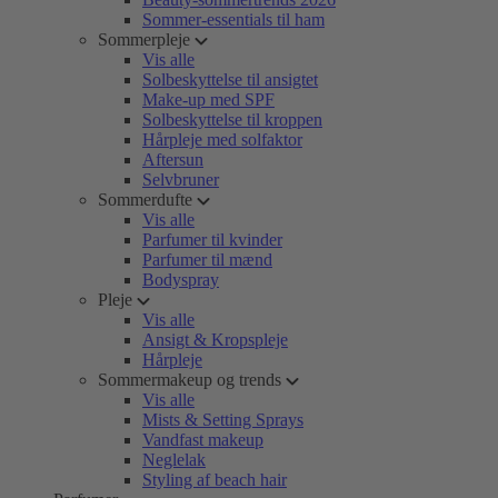
Sommer-essentials til ham
Sommerpleje
Vis alle
Solbeskyttelse til ansigtet
Make-up med SPF
Solbeskyttelse til kroppen
Hårpleje med solfaktor
Aftersun
Selvbruner
Sommerdufte
Vis alle
Parfumer til kvinder
Parfumer til mænd
Bodyspray
Pleje
Vis alle
Ansigt & Kropspleje
Hårpleje
Sommermakeup og trends
Vis alle
Mists & Setting Sprays
Vandfast makeup
Neglelak
Styling af beach hair