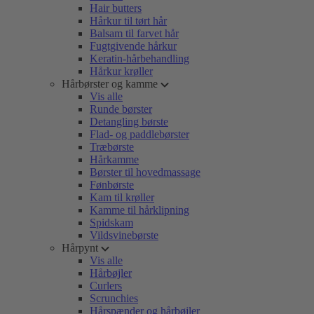
Hair butters
Hårkur til tørt hår
Balsam til farvet hår
Fugtgivende hårkur
Keratin-hårbehandling
Hårkur krøller
Hårbørster og kamme
Vis alle
Runde børster
Detangling børste
Flad- og paddlebørster
Træbørste
Hårkamme
Børster til hovedmassage
Fønbørste
Kam til krøller
Kamme til hårklipning
Spidskam
Vildsvinebørste
Hårpynt
Vis alle
Hårbøjler
Curlers
Scrunchies
Hårspænder og hårbøjler