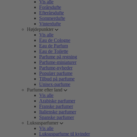
Vis alle
Forårsdufte
Efterårsdufte
Sommerdufte
Vinterdufte
Højdepunkter
Vis alle
Eau de Cologne
Eau de Parfum
Eau de Toilette
Parfume på regning
Parfume-miniaturer
Parfume-nyheder
Populær parfume
Tilbud på parfume
Unisex-parfume
Parfume efter land
Vis alle
Arabiske parfumer
Franske parfumer
Italienske parfumer
Spanske parfumer
Luksusparfumer
Vis alle
Luksusparfume til kvinder