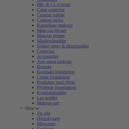
BB- & CC-Cream
Color corrector
Contour palette
Contour sticks
Kamuflage makeup
Make-up-fjerner
Makeup primer
Minderalpudder
Setting spray & fikserpudder
Corrector
Accessories
Anti aging makeup
Bronzer
Kompakt foundation
Creme foundation
Produkter med effekt
Flydende foundations
Kompaktpudder
Løs pudder
Makeup-sæt
Øjne
Vis alle
Øjenskygger
Mascaraer
Eyelinere