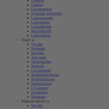
Lipgloss
Lipliner
Lip plumpere
Flydende læbestifter
Læbepomader
Læbeprimer
Læbetilbehør
Mat læbestift
Læbestiftsæt
Negle
Vis alle
Neglelak
Basislag
Top coats
Neglehærder
Neglefil
Gel-neglelak
Neglebåndsfjerner
Neglelakfjerner
Neglestickers
UV-lamper
Neglepleje
Neglesæt
Makeup børster
Vis alle