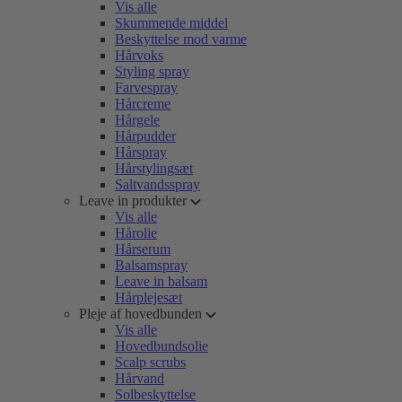
Vis alle
Skummende middel
Beskyttelse mod varme
Hårvoks
Styling spray
Farvespray
Hårcreme
Hårgele
Hårpudder
Hårspray
Hårstylingsæt
Saltvandsspray
Leave in produkter
Vis alle
Hårolie
Hårserum
Balsamspray
Leave in balsam
Hårplejesæt
Pleje af hovedbunden
Vis alle
Hovedbundsolie
Scalp scrubs
Hårvand
Solbeskyttelse