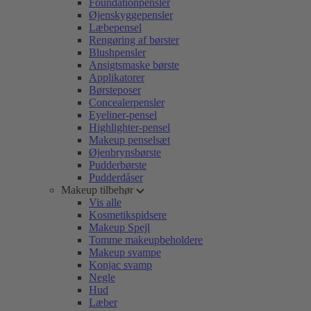
Foundationpensler
Øjenskyggepensler
Læbepensel
Rengøring af børster
Blushpensler
Ansigtsmaske børste
Applikatorer
Børsteposer
Concealerpensler
Eyeliner-pensel
Highlighter-pensel
Makeup penselsæt
Øjenbrynsbørste
Pudderbørste
Pudderdåser
Makeup tilbehør
Vis alle
Kosmetikspidsere
Makeup Spejl
Tomme makeupbeholdere
Makeup svampe
Konjac svamp
Negle
Hud
Læber