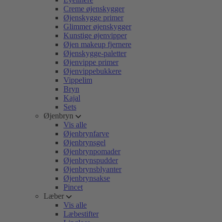
Creme øjenskygger
Øjenskygge primer
Glimmer øjenskygger
Kunstige øjenvipper
Øjen makeup fjernere
Øjenskygge-paletter
Øjenvippe primer
Øjenvippebukkere
Vippelim
Bryn
Kajal
Sets
Øjenbryn
Vis alle
Øjenbrynfarve
Øjenbrynsgel
Øjenbrynpomader
Øjenbrynspudder
Øjenbrynsblyanter
Øjenbrynsakse
Pincet
Læber
Vis alle
Læbestifter