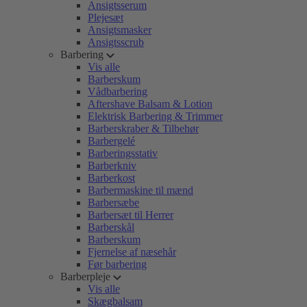
Ansigtsserum
Plejesæt
Ansigtsmasker
Ansigtsscrub
Barbering
Vis alle
Barberskum
Vådbarbering
Aftershave Balsam & Lotion
Elektrisk Barbering & Trimmer
Barberskraber & Tilbehør
Barbergelé
Barberingsstativ
Barberkniv
Barberkost
Barbermaskine til mænd
Barbersæbe
Barbersæt til Herrer
Barberskål
Barberskum
Fjernelse af næsehår
Før barbering
Barberpleje
Vis alle
Skægbalsam