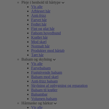
Pleje i henhold til hårtype
Vis alle
Afbleget hår
Anti-frizz
Farvet hår
Fedtet hår
Fint og glat hår
Følsom hovedbund
Krøllet hår
Mod skæl
Normalt hår
Produkter mod hårtab
Tørt hår
Balsam og skylning
Vis alle
Farvebalsam
Fugtgivende balsam
Balsam mod skæl
Anti-frizz balsam
Skylning af opbygning og reparation
Balsam til krøller
Balsambar
Volumen-balsam
Hårmaske og hårkur
Vis alle