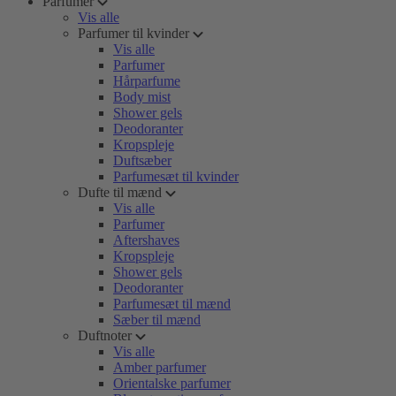
Parfumer
Vis alle
Parfumer til kvinder
Vis alle
Parfumer
Hårparfume
Body mist
Shower gels
Deodoranter
Kropspleje
Duftsæber
Parfumesæt til kvinder
Dufte til mænd
Vis alle
Parfumer
Aftershaves
Kropspleje
Shower gels
Deodoranter
Parfumesæt til mænd
Sæber til mænd
Duftnoter
Vis alle
Amber parfumer
Orientalske parfumer