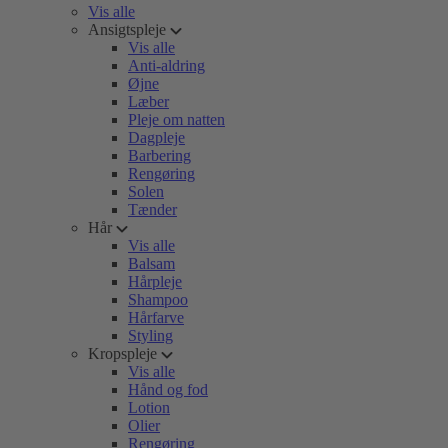
Vis alle
Ansigtspleje
Vis alle
Anti-aldring
Øjne
Læber
Pleje om natten
Dagpleje
Barbering
Rengøring
Solen
Tænder
Hår
Vis alle
Balsam
Hårpleje
Shampoo
Hårfarve
Styling
Kropspleje
Vis alle
Hånd og fod
Lotion
Olier
Rengøring