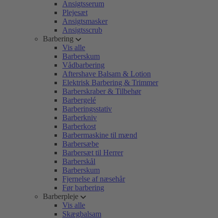
Ansigtsserum
Plejesæt
Ansigtsmasker
Ansigtsscrub
Barbering
Vis alle
Barberskum
Vådbarbering
Aftershave Balsam & Lotion
Elektrisk Barbering & Trimmer
Barberskraber & Tilbehør
Barbergelé
Barberingsstativ
Barberkniv
Barberkost
Barbermaskine til mænd
Barbersæbe
Barbersæt til Herrer
Barberskål
Barberskum
Fjernelse af næsehår
Før barbering
Barberpleje
Vis alle
Skægbalsam