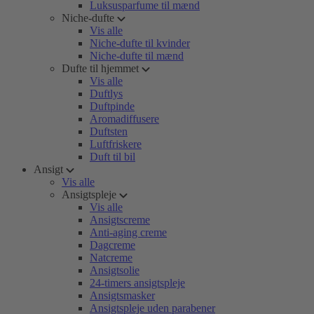
Luksusparfume til mænd
Niche-dufte
Vis alle
Niche-dufte til kvinder
Niche-dufte til mænd
Dufte til hjemmet
Vis alle
Duftlys
Duftpinde
Aromadiffusere
Duftsten
Luftfriskere
Duft til bil
Ansigt
Vis alle
Ansigtspleje
Vis alle
Ansigtscreme
Anti-aging creme
Dagcreme
Natcreme
Ansigtsolie
24-timers ansigtspleje
Ansigtsmasker
Ansigtspleje uden parabener