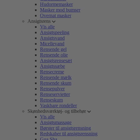
Hudormemasker
Masker mod bumser
Overnat masker
Ansigtsrens
Vis alle
Ansigtspeeling
Ansigtsvand
Micellevand
Rensende gel
Rensende olie
Ansigtsrensesæt
Ansigtssæbe
Rensecreme
Rensende mælk
Rensende skum
Rensepulver
Renseservietter
Renseskum
Vaskbare rondeller
Skønhedsværktøj- og tilbehør
Vis alle
Ansigtsmassage
Børster til ansigtsrensning
Redskaber til ansigtsrensning
Gua Sha