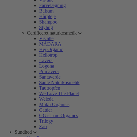
Farvelægning
Balsam
Hårpleje
Shampoo
Styling
Certificeret naturkosmetik
Vis alle
MÁDARA
Hej Organic
Heliotrop
Lavera
Logona
Primavera
Santaverde
Sante Naturkosmetik
Tautropfen
We Love The Planet
Weleda
Mukti Organics
Cattier
GG's True Organics
Trilogy
Zao
Sundhed