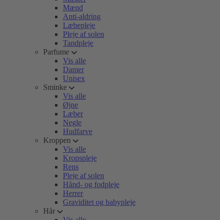
Mænd
Anti-aldring
Læbepleje
Pleje af solen
Tandpleje
Parfume
Vis alle
Damer
Unisex
Sminke
Vis alle
Øjne
Læber
Negle
Hudfarve
Kroppen
Vis alle
Kropspleje
Rens
Pleje af solen
Hånd- og fodpleje
Herrer
Graviditet og babypleje
Hår
Vis alle