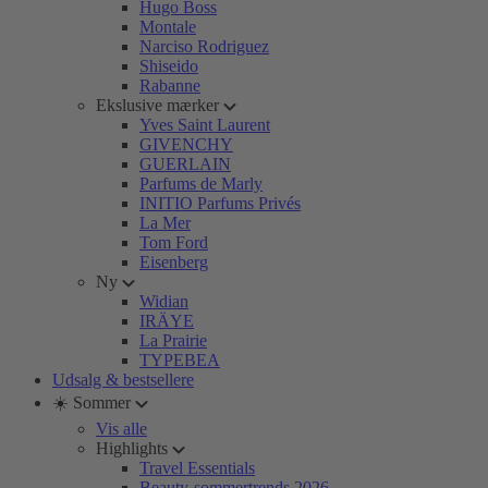
Hugo Boss
Montale
Narciso Rodriguez
Shiseido
Rabanne
Ekslusive mærker
Yves Saint Laurent
GIVENCHY
GUERLAIN
Parfums de Marly
INITIO Parfums Privés
La Mer
Tom Ford
Eisenberg
Ny
Widian
IRÄYE
La Prairie
TYPEBEA
Udsalg & bestsellere
☀️ Sommer
Vis alle
Highlights
Travel Essentials
Beauty-sommertrends 2026