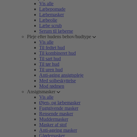
Vis alle
Læbepomade
Læbemasker
Læbeolie
Læbe scrub
Serum til læberne
Pleje efter hudens behov/hudtype
Vis alle
Til fedtet hud
Til kombineret hud
Til sart hud
Til tør hud
Til uren hud
Anti-aging ansigtspleje
Med solbeskyttelse
Mod rødmen
Ansigtsmasker
Vis alle
Øjen- og læbemasker
Fugtgivende masker
Rensende masker
Muddermasker
Masker af stof
Anti-ageing masker
Glødemasker