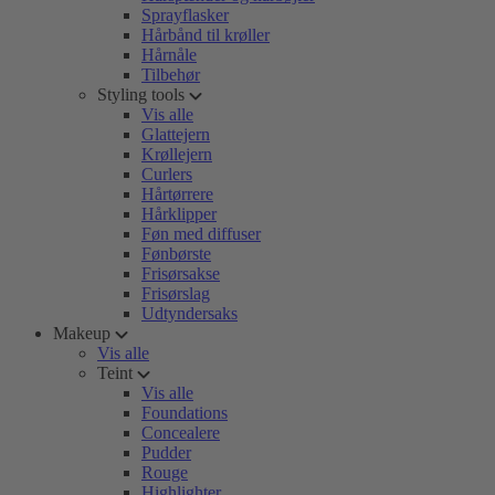
Sprayflasker
Hårbånd til krøller
Hårnåle
Tilbehør
Styling tools
Vis alle
Glattejern
Krøllejern
Curlers
Hårtørrere
Hårklipper
Føn med diffuser
Fønbørste
Frisørsakse
Frisørslag
Udtyndersaks
Makeup
Vis alle
Teint
Vis alle
Foundations
Concealere
Pudder
Rouge
Highlighter