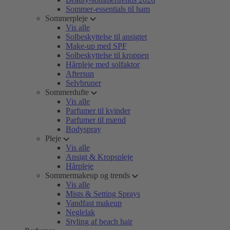
Sommer-essentials til ham
Sommerpleje
Vis alle
Solbeskyttelse til ansigtet
Make-up med SPF
Solbeskyttelse til kroppen
Hårpleje med solfaktor
Aftersun
Selvbruner
Sommerdufte
Vis alle
Parfumer til kvinder
Parfumer til mænd
Bodyspray
Pleje
Vis alle
Ansigt & Kropspleje
Hårpleje
Sommermakeup og trends
Vis alle
Mists & Setting Sprays
Vandfast makeup
Neglelak
Styling af beach hair