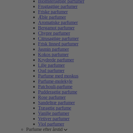
Blomsteragtige parfumer
Frugtagtige parfumer
Friske parfumer
Æble parfumer
Aromatiske parfumer
Bergamot parfumer
Chypre parfumer
Citrusagtige parfumer
Frisk linned parfumer
Jasmin parfumer
Kokos parfumer
Krydrede parfumer
Lilje parfumer
Oud parfumer
Parfume med moskus
Parfume-molekyle
Patchouli-parfume
Pudderagtig parfume
Rose parfumer
Sandeltræ parfumer
Træagtig parfume
Vanilje parfumer
Vetiver parfumer
Viol parfumer
Parfume efter årstid