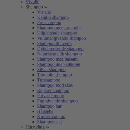
Vis alle
Shampoo
Vis alle
Keratin-shampoo
Pre-shampoo
Shampoo med arganolie
Udglattende shampoo
Volumengivende shampoo
Shampoo til mænd
Dybderensende shampoo
Naturkosmetik shampoo
Shampoo med balsam
Shampoo uden silikone
Silver shampoo
Tetræolie shampoo
Tørshampoo
Shampoo mod skæl
Reparer shampoo
Farveshampoo
Fugtgivende shampoo
Shampoo bar
Hårsæbe
Krølleshampoo
Shampoo sæt
Hårstyling