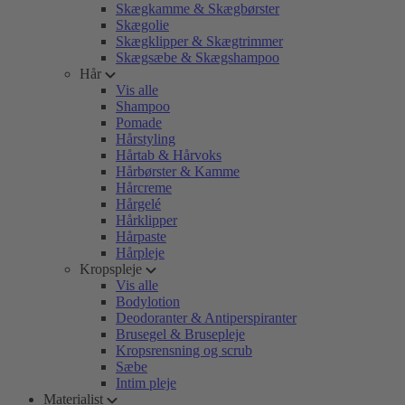
Skægkamme & Skægbørster
Skægolie
Skægklipper & Skægtrimmer
Skægsæbe & Skægshampoo
Hår
Vis alle
Shampoo
Pomade
Hårstyling
Hårtab & Hårvoks
Hårbørster & Kamme
Hårcreme
Hårgelé
Hårklipper
Hårpaste
Hårpleje
Kropspleje
Vis alle
Bodylotion
Deodoranter & Antiperspiranter
Brusegel & Brusepleje
Kropsrensning og scrub
Sæbe
Intim pleje
Materialist