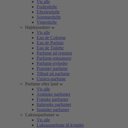
Vis alle
Forårsdufte
Efterårsdufte
Sommerdufte
Vinterdufte
Højdepunkter
Vis alle
Eau de Cologne
Eau de Parfum
Eau de Toilette
Parfume på regning
Parfume-miniaturer
Parfume-nyheder
Populær parfume
Tilbud på parfume
Unisex-parfume
Parfume efter land
Vis alle
Arabiske parfumer
Franske parfumer
Italienske parfumer
Spanske parfumer
Luksusparfumer
Vis alle
Luksusparfume til kvinder