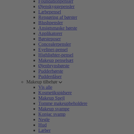
Foundationpensler
Øjenskyggepensler
Læbepensel
Rengøring af børster
Blushpensler
Ansigtsmaske børste
Applikatorer
Børsteposer
Concealerpensler
Eyeliner-pensel
Highlighter-pensel
Makeup penselsæt
Øjenbrynsbørste
Pudderbørste
Pudderdåser
Makeup tilbehør
Vis alle
Kosmetikspidsere
Makeup Spejl
Tomme makeupbeholdere
Makeup svampe
Konjac svamp
Negle
Hud
Læber