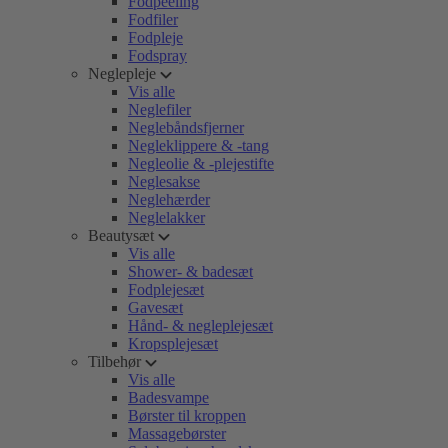
Fodpeeling
Fodfiler
Fodpleje
Fodspray
Neglepleje
Vis alle
Neglefiler
Neglebåndsfjerner
Negleklippere & -tang
Negleolie & -plejestifte
Neglesakse
Neglehærder
Neglelakker
Beautysæt
Vis alle
Shower- & badesæt
Fodplejesæt
Gavesæt
Hånd- & negleplejesæt
Kropsplejesæt
Tilbehør
Vis alle
Badesvampe
Børster til kroppen
Massagebørster