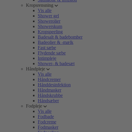
Kropsrensning
Vis alle
Shower gel
Showerolier
Showerskum
Kropspeeling
Badesalt & badebomber
Badeolier & -mælk
Fast sæbe
Flydende sæbe
Intimpleje
Shower- & badesæt
Håndpleje
Vis alle
Håndcremer
Hånddesinfektion
Håndmasker
Håndskrubbe
Håndsæber
Fodpleje
Vis alle
Fodbade
Fodcreme
Fodmasker