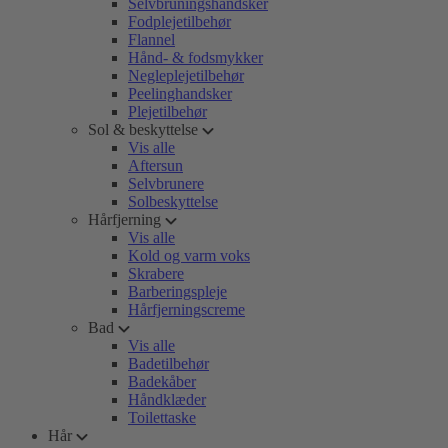
Selvbruningshandsker
Fodplejetilbehør
Flannel
Hånd- & fodsmykker
Negleplejetilbehør
Peelinghandsker
Plejetilbehør
Sol & beskyttelse
Vis alle
Aftersun
Selvbrunere
Solbeskyttelse
Hårfjerning
Vis alle
Kold og varm voks
Skrabere
Barberingspleje
Hårfjerningscreme
Bad
Vis alle
Badetilbehør
Badekåber
Håndklæder
Toilettaske
Hår