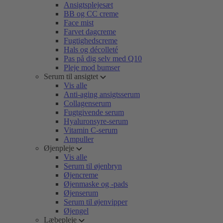
Ansigtsplejesæt
BB og CC creme
Face mist
Farvet dagcreme
Fugtighedscreme
Hals og décolleté
Pas på dig selv med Q10
Pleje mod bumser
Serum til ansigtet
Vis alle
Anti-aging ansigtsserum
Collagenserum
Fugtgivende serum
Hyaluronsyre-serum
Vitamin C-serum
Ampuller
Øjenpleje
Vis alle
Serum til øjenbryn
Øjencreme
Øjenmaske og -pads
Øjenserum
Serum til øjenvipper
Øjengel
Læbepleje