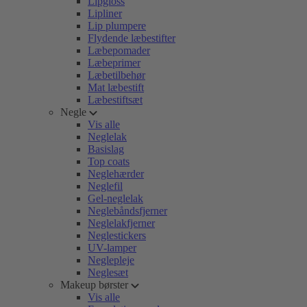
Lipgloss
Lipliner
Lip plumpere
Flydende læbestifter
Læbepomader
Læbeprimer
Læbetilbehør
Mat læbestift
Læbestiftsæt
Negle
Vis alle
Neglelak
Basislag
Top coats
Neglehærder
Neglefil
Gel-neglelak
Neglebåndsfjerner
Neglelakfjerner
Neglestickers
UV-lamper
Neglepleje
Neglesæt
Makeup børster
Vis alle