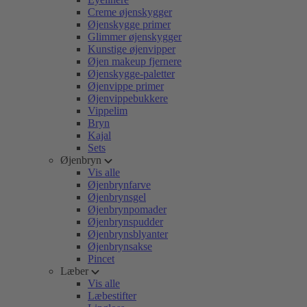
Creme øjenskygger
Øjenskygge primer
Glimmer øjenskygger
Kunstige øjenvipper
Øjen makeup fjernere
Øjenskygge-paletter
Øjenvippe primer
Øjenvippebukkere
Vippelim
Bryn
Kajal
Sets
Øjenbryn
Vis alle
Øjenbrynfarve
Øjenbrynsgel
Øjenbrynpomader
Øjenbrynspudder
Øjenbrynsblyanter
Øjenbrynsakse
Pincet
Læber
Vis alle
Læbestifter