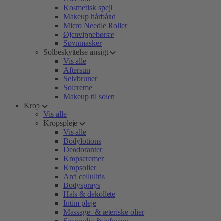
Kosmetisk spejl
Makeup hårbånd
Micro Needle Roller
Øjenvippebørste
Søvnmasker
Solbeskyttelse ansigt
Vis alle
Aftersun
Selvbruner
Solcreme
Makeup til solen
Krop
Vis alle
Kropspleje
Vis alle
Bodylotions
Deodoranter
Kropscremer
Kropsolier
Anti cellulitis
Bodysprays
Hals & dekollete
Intim pleje
Massage- & æteriske olier
Saunaolie & infusion