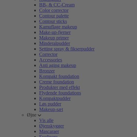
BB- & CC-Cream
Color corrector
Contour palette
Contour sticks
Kamuflage makeup
Make-up-fjerner
Makeup primer
Minderalpudder
Setting spray & fikserpudder
Corrector
Accessories
Anti aging makeup
Bronzer
Kompakt foundation
Creme foundation
Produkter med effekt
Flydende foundations
Kompaktpudder
Løs pudder
Makeup-sæt
Øjne
Vis alle
Øjenskygger
Mascaraer
Eyelinere