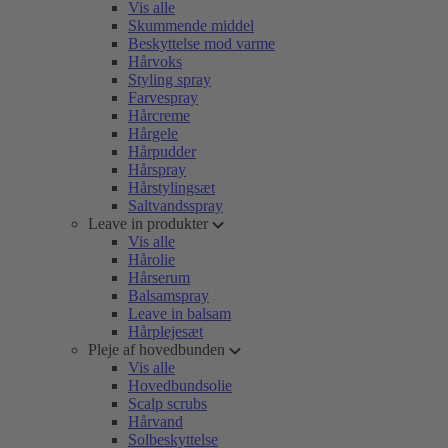
Vis alle
Skummende middel
Beskyttelse mod varme
Hårvoks
Styling spray
Farvespray
Hårcreme
Hårgele
Hårpudder
Hårspray
Hårstylingsæt
Saltvandsspray
Leave in produkter
Vis alle
Hårolie
Hårserum
Balsamspray
Leave in balsam
Hårplejesæt
Pleje af hovedbunden
Vis alle
Hovedbundsolie
Scalp scrubs
Hårvand
Solbeskyttelse