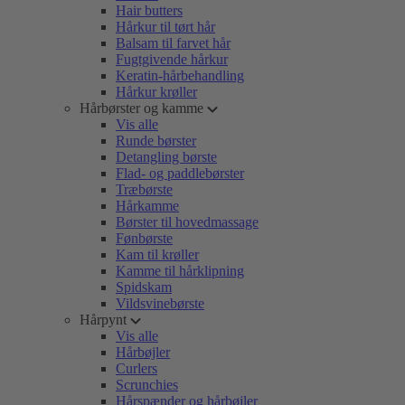
Hair butters
Hårkur til tørt hår
Balsam til farvet hår
Fugtgivende hårkur
Keratin-hårbehandling
Hårkur krøller
Hårbørster og kamme
Vis alle
Runde børster
Detangling børste
Flad- og paddlebørster
Træbørste
Hårkamme
Børster til hovedmassage
Fønbørste
Kam til krøller
Kamme til hårklipning
Spidskam
Vildsvinebørste
Hårpynt
Vis alle
Hårbøjler
Curlers
Scrunchies
Hårspænder og hårbøjler