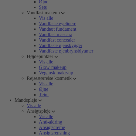
Øjne
Sets
Vandfast makeup
Vis alle
Vandfaste eyelinere
Vandtæt fundament
Vandfast mascara
Vandfast concealer
Vandfaste øjenskygger
Vandfaste øjenbrynsblyanter
Højdepunkter
Vis alle
Glow-makeup
Vegansk make-up
Rejsestørrelse kosmetik
Vis alle
Øjne
Teint
Mandepleje
Vis alle
Ansigtspleje
Vis alle
Anti-aldring
Ansigtscreme
Ansigtsrensning