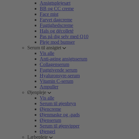
Ansigtsplejesæt
BB og CC creme
Face mist
Farvet dagcreme
Fugtighedscreme
Hals og décolleté
Pas på dig selv med Q10
Pleje mod bumser
Serum til ansigtet
Vis alle
Anti-aging ansigtsserum
Collagenserum
Fugtgivende serum
Hyaluronsyre-serum
Vitamin C-serum
Ampuller
Øjenpleje
Vis alle
Serum til øjenbryn
Øjencreme
Øjenmaske og -pads
Øjenserum
Serum til øjenvipper
Øjengel
Læbepleje