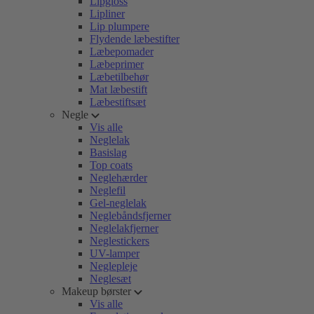
Lipgloss
Lipliner
Lip plumpere
Flydende læbestifter
Læbepomader
Læbeprimer
Læbetilbehør
Mat læbestift
Læbestiftsæt
Negle
Vis alle
Neglelak
Basislag
Top coats
Neglehærder
Neglefil
Gel-neglelak
Neglebåndsfjerner
Neglelakfjerner
Neglestickers
UV-lamper
Neglepleje
Neglesæt
Makeup børster
Vis alle