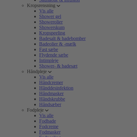
Kropsrensning
Vis alle
Shower gel
Showerolier
Showerskum
Kropspeeling
Badesalt & badebomber
Badeolier & -mælk
Fast sæbe
Flydende sæbe
Intimpleje
Shower- & badesæt
Håndpleje
Vis alle
Håndcremer
Hånddesinfektion
Håndmasker
Håndskrubbe
Håndsæber
Fodpleje
Vis alle
Fodbade
Fodcreme
Fodmasker