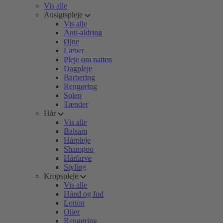
Vis alle
Ansigtspleje
Vis alle
Anti-aldring
Øjne
Læber
Pleje om natten
Dagpleje
Barbering
Rengøring
Solen
Tænder
Hår
Vis alle
Balsam
Hårpleje
Shampoo
Hårfarve
Styling
Kropspleje
Vis alle
Hånd og fod
Lotion
Olier
Rengøring