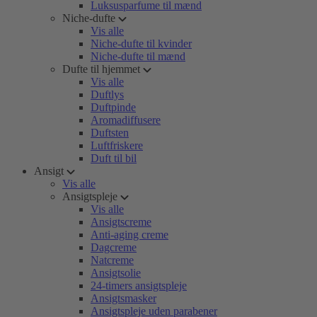
Luksusparfume til mænd
Niche-dufte
Vis alle
Niche-dufte til kvinder
Niche-dufte til mænd
Dufte til hjemmet
Vis alle
Duftlys
Duftpinde
Aromadiffusere
Duftsten
Luftfriskere
Duft til bil
Ansigt
Vis alle
Ansigtspleje
Vis alle
Ansigtscreme
Anti-aging creme
Dagcreme
Natcreme
Ansigtsolie
24-timers ansigtspleje
Ansigtsmasker
Ansigtspleje uden parabener