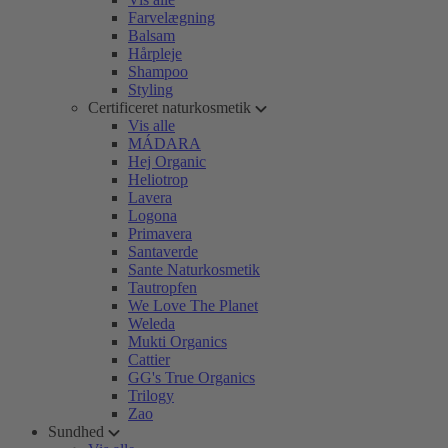
Farvelægning
Balsam
Hårpleje
Shampoo
Styling
Certificeret naturkosmetik
Vis alle
MÁDARA
Hej Organic
Heliotrop
Lavera
Logona
Primavera
Santaverde
Sante Naturkosmetik
Tautropfen
We Love The Planet
Weleda
Mukti Organics
Cattier
GG's True Organics
Trilogy
Zao
Sundhed