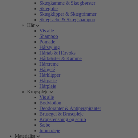
Skægkamme & Skægbørster
Skægolie
Skægklipper & Skægtrimmer
Skægsæbe & Skægshampoo
Hår
Vis alle
Shampoo
Pomade
Hårstyling
Hårtab & Hårvoks
Hårbørster & Kamme
Hårcreme
Hårgelé
Hårklipper
Hårpaste
Hårpleje
Kropspleje
Vis alle
Bodylotion
Deodoranter & Antiperspiranter
Brusegel & Brusepleje
Kropsrensning og scrub
Sæbe
Intim pleje
Materialist