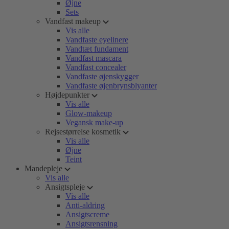
Øjne
Sets
Vandfast makeup
Vis alle
Vandfaste eyelinere
Vandtæt fundament
Vandfast mascara
Vandfast concealer
Vandfaste øjenskygger
Vandfaste øjenbrynsblyanter
Højdepunkter
Vis alle
Glow-makeup
Vegansk make-up
Rejsestørrelse kosmetik
Vis alle
Øjne
Teint
Mandepleje
Vis alle
Ansigtspleje
Vis alle
Anti-aldring
Ansigtscreme
Ansigtsrensning