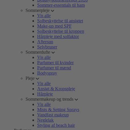
Sommer-essentials til ham
Sommerpleje
Vis alle
Solbeskyttelse til ansigtet
Make-up med SPF
Solbeskyttelse til kroppen
Hårpleje med solfaktor
Aftersun
Selvbruner
Sommerdufte
Vis alle
Parfumer til kvinder
Parfumer til mænd
Bodyspray
Pleje
Vis alle
Ansigt & Kropspleje
Hårpleje
Sommermakeup og trends
Vis alle
Mists & Setting Sprays
Vandfast makeup
Neglelak
Styling af beach hair