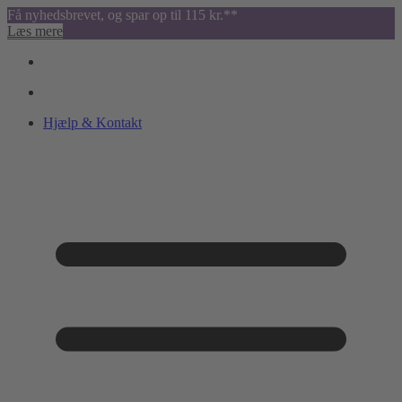
Få nyhedsbrevet, og spar op til 115 kr.**
Læs mere
Hjælp & Kontakt