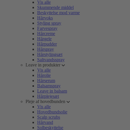
Vis alle
Skummende middel
Beskyttelse mod varme
Hårvoks
Styling spray
Farvespray
Hårcreme
Hårgele
Hårpudder
Hårspray
Hårstylingsæt
Saltvandsspray
Leave in produkter
Vis alle
Hårolie
Hårserum
Balsamspray
Leave in balsam
Hårplejesæt
Pleje af hovedbunden
Vis alle
Hovedbundsolie
Scalp scrubs
Hårvand
Solbeskyttelse