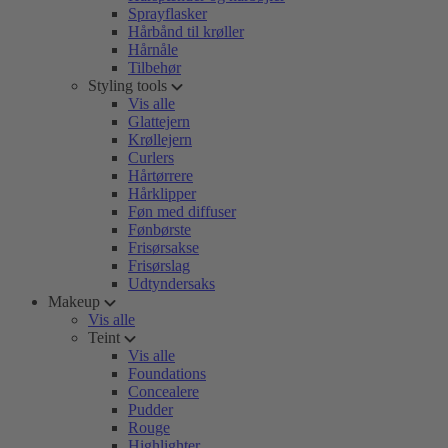
Sprayflasker
Hårbånd til krøller
Hårnåle
Tilbehør
Styling tools
Vis alle
Glattejern
Krøllejern
Curlers
Hårtørrere
Hårklipper
Føn med diffuser
Fønbørste
Frisørsakse
Frisørslag
Udtyndersaks
Makeup
Vis alle
Teint
Vis alle
Foundations
Concealere
Pudder
Rouge
Highlighter