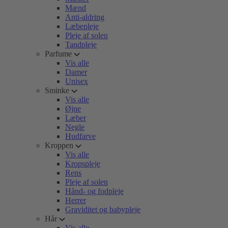
Mænd
Anti-aldring
Læbepleje
Pleje af solen
Tandpleje
Parfume
Vis alle
Damer
Unisex
Sminke
Vis alle
Øjne
Læber
Negle
Hudfarve
Kroppen
Vis alle
Kropspleje
Rens
Pleje af solen
Hånd- og fodpleje
Herrer
Graviditet og babypleje
Hår
Vis alle