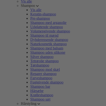
Vis alle
Shampoo
Vis alle
Keratin-shampoo
Pre-shampoo
Shampoo med arganolie
Udglattende shampoo
Volumengivende shampoo
Shampoo til mænd
Dybderensende shampoo
Naturkosmetik shampoo
Shampoo med balsam
Shampoo uden silikone
Silver shampoo
Tetræolie shampoo
Tørshampoo
Shampoo mod skæl
Reparer shampoo
Farveshampoo
Fugtgivende shampoo
Shampoo bar
Hårsæbe
Krølleshampoo
Shampoo sæt
Hårstyling