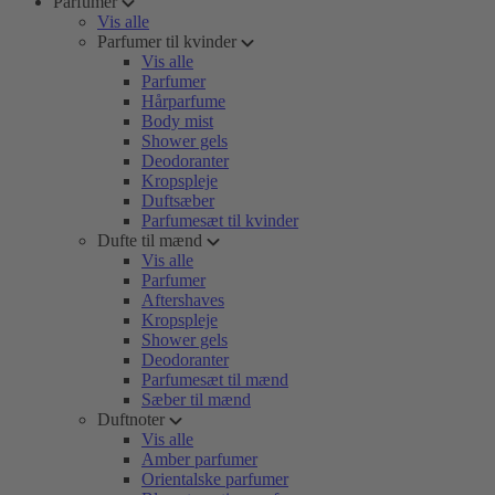
Parfumer
Vis alle
Parfumer til kvinder
Vis alle
Parfumer
Hårparfume
Body mist
Shower gels
Deodoranter
Kropspleje
Duftsæber
Parfumesæt til kvinder
Dufte til mænd
Vis alle
Parfumer
Aftershaves
Kropspleje
Shower gels
Deodoranter
Parfumesæt til mænd
Sæber til mænd
Duftnoter
Vis alle
Amber parfumer
Orientalske parfumer