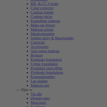
BB- & CC-Cream
Color corrector
Contour palette
Contour sticks
Kamuflage makeup
Make-up-fjerner
Makeup primer
Minderalpudder
Setting spray & fikserpudder
Corrector
Accessories
Anti aging makeup
Bronzer
Kompakt foundation
Creme foundation
Produkter med effekt
Flydende foundations
Kompaktpudder
Løs pudder
Makeup-sæt
Øjne
Vis alle
Øjenskygger
Mascaraer
Eyelinere