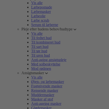
Vis alle
Læbepomade
Læbemasker
Læbeolie
Læbe scrub
Serum til læberne
Pleje efter hudens behov/hudtype
Vis alle
Til fedtet hud
Til kombineret hud
Til sart hud
Til tør hud
Til uren hud
Anti-aging ansigtspleje
Med solbeskyttelse
Mod rødmen
Ansigtsmasker
Vis alle
Øjen- og læbemasker
Fugtgivende masker
Rensende masker
Muddermasker
Masker af stof
Anti-ageing masker
Glødemasker