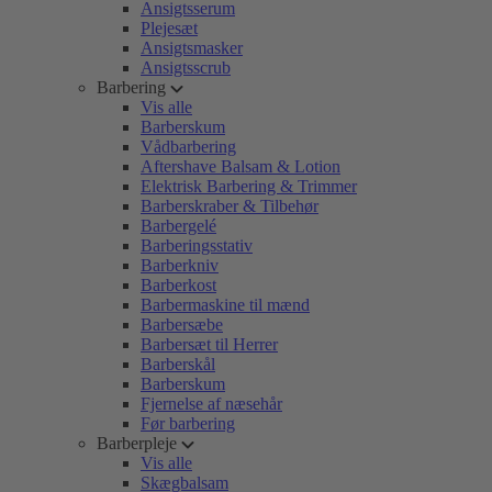
Ansigtsserum
Plejesæt
Ansigtsmasker
Ansigtsscrub
Barbering
Vis alle
Barberskum
Vådbarbering
Aftershave Balsam & Lotion
Elektrisk Barbering & Trimmer
Barberskraber & Tilbehør
Barbergelé
Barberingsstativ
Barberkniv
Barberkost
Barbermaskine til mænd
Barbersæbe
Barbersæt til Herrer
Barberskål
Barberskum
Fjernelse af næsehår
Før barbering
Barberpleje
Vis alle
Skægbalsam