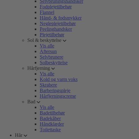
Selvbruningshandsker
Fodplejetilbehør
Flannel
Hånd- & fodsmykker
Negleplejetilbehør
Peelinghandsker
Plejetilbehør
Sol & beskyttelse
Vis alle
Aftersun
Selvbrunere
Solbeskyttelse
Hårfjerning
Vis alle
Kold og varm voks
Skrabere
Barberingspleje
Hårfjerningscreme
Bad
Vis alle
Badetilbehør
Badekåber
Håndklæder
Toilettaske
Hår