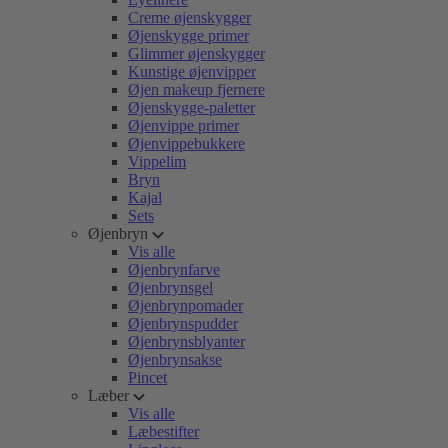
Creme øjenskygger
Øjenskygge primer
Glimmer øjenskygger
Kunstige øjenvipper
Øjen makeup fjernere
Øjenskygge-paletter
Øjenvippe primer
Øjenvippebukkere
Vippelim
Bryn
Kajal
Sets
Øjenbryn
Vis alle
Øjenbrynfarve
Øjenbrynsgel
Øjenbrynpomader
Øjenbrynspudder
Øjenbrynsblyanter
Øjenbrynsakse
Pincet
Læber
Vis alle
Læbestifter