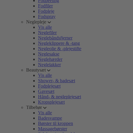
Fodpeeling
Fodfiler
Fodpleje
Fodspray
Neglepleje
Vis alle
Neglefiler
Neglebåndsfjerner
Negleklippere & -tang
Negleolie & -plejestifte
Neglesakse
Neglehærder
Neglelakker
Beautysæt
Vis alle
Shower- & badesæt
Fodplejesæt
Gavesæt
Hånd- & negleplejesæt
Kropsplejesæt
Tilbehør
Vis alle
Badesvampe
Børster til kroppen
Massagebørster