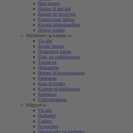
Hair butters
Hårkur til tørt hår
Balsam til farvet hår
Fugtgivende hårkur
Keratin-hårbehandling
Hårkur krøller
Hårbørster og kamme
Vis alle
Runde børster
Detangling børste
Flad- og paddlebørster
Træbørste
Hårkamme
Børster til hovedmassage
Fønbørste
Kam til krøller
Kamme til hårklipning
Spidskam
Vildsvinebørste
Hårpynt
Vis alle
Hårbøjler
Curlers
Scrunchies
Hårspænder og hårbøjler