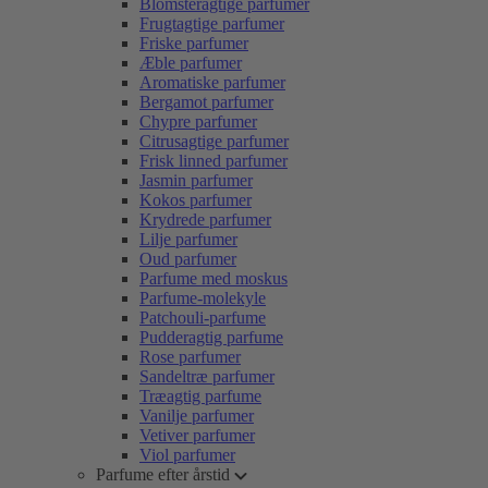
Blomsteragtige parfumer
Frugtagtige parfumer
Friske parfumer
Æble parfumer
Aromatiske parfumer
Bergamot parfumer
Chypre parfumer
Citrusagtige parfumer
Frisk linned parfumer
Jasmin parfumer
Kokos parfumer
Krydrede parfumer
Lilje parfumer
Oud parfumer
Parfume med moskus
Parfume-molekyle
Patchouli-parfume
Pudderagtig parfume
Rose parfumer
Sandeltræ parfumer
Træagtig parfume
Vanilje parfumer
Vetiver parfumer
Viol parfumer
Parfume efter årstid