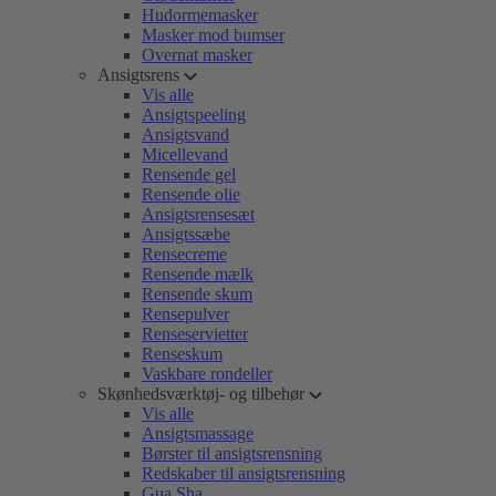
Hudormemasker
Masker mod bumser
Overnat masker
Ansigtsrens
Vis alle
Ansigtspeeling
Ansigtsvand
Micellevand
Rensende gel
Rensende olie
Ansigtsrensesæt
Ansigtssæbe
Rensecreme
Rensende mælk
Rensende skum
Rensepulver
Renseservietter
Renseskum
Vaskbare rondeller
Skønhedsværktøj- og tilbehør
Vis alle
Ansigtsmassage
Børster til ansigtsrensning
Redskaber til ansigtsrensning
Gua Sha