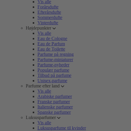
Vis alle
Forårsdufte
Efterårsdufte
Sommerdufte
Vinterdufte
Højdepunkter
Vis alle
Eau de Cologne
Eau de Parfum
Eau de Toilette
Parfume på regning
Parfume-miniaturer
Parfume-nyheder
Populær parfume
Tilbud på parfume
Unisex-parfume
Parfume efter land
Vis alle
Arabiske parfumer
Franske parfumer
Italienske parfumer
Spanske parfumer
Luksusparfumer
Vis alle
Luksusparfume til kvinder