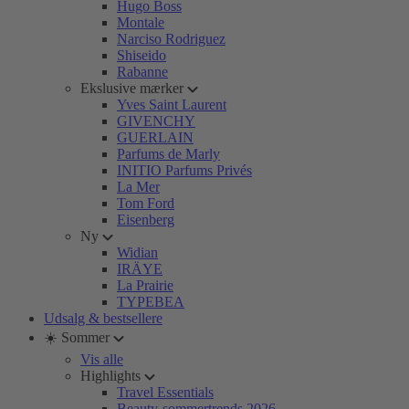
Hugo Boss
Montale
Narciso Rodriguez
Shiseido
Rabanne
Ekslusive mærker
Yves Saint Laurent
GIVENCHY
GUERLAIN
Parfums de Marly
INITIO Parfums Privés
La Mer
Tom Ford
Eisenberg
Ny
Widian
IRÄYE
La Prairie
TYPEBEA
Udsalg & bestsellere
☀️ Sommer
Vis alle
Highlights
Travel Essentials
Beauty-sommertrends 2026