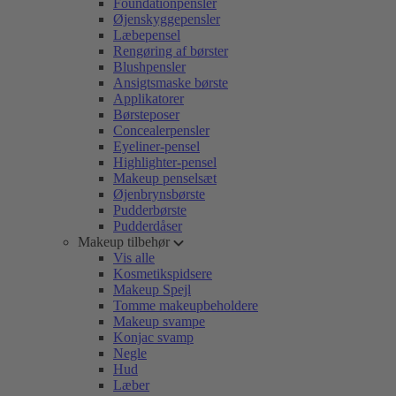
Foundationpensler
Øjenskyggepensler
Læbepensel
Rengøring af børster
Blushpensler
Ansigtsmaske børste
Applikatorer
Børsteposer
Concealerpensler
Eyeliner-pensel
Highlighter-pensel
Makeup penselsæt
Øjenbrynsbørste
Pudderbørste
Pudderdåser
Makeup tilbehør
Vis alle
Kosmetikspidsere
Makeup Spejl
Tomme makeupbeholdere
Makeup svampe
Konjac svamp
Negle
Hud
Læber