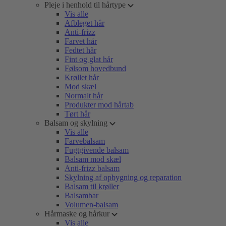
Pleje i henhold til hårtype
Vis alle
Afbleget hår
Anti-frizz
Farvet hår
Fedtet hår
Fint og glat hår
Følsom hovedbund
Krøllet hår
Mod skæl
Normalt hår
Produkter mod hårtab
Tørt hår
Balsam og skylning
Vis alle
Farvebalsam
Fugtgivende balsam
Balsam mod skæl
Anti-frizz balsam
Skylning af opbygning og reparation
Balsam til krøller
Balsambar
Volumen-balsam
Hårmaske og hårkur
Vis alle