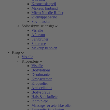
Kosmetisk spejl
Makeup hårbånd
Micro Needle Roller
Øjenvippebørste
Søvnmasker
Solbeskyttelse ansigt
Vis alle
Aftersun
Selvbruner
Solcreme
Makeup til solen
Krop
Vis alle
Kropspleje
Vis alle
Bodylotions
Deodoranter
Kropscremer
Kropsolier
Anti cellulitis
Bodysprays
Hals & dekollete
Intim pleje
Massage- & æteriske olier
Saunaolie & infusion