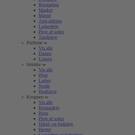
Rengøring
Masker
Mænd
Anti-aldring
Læbepleje
Pleje af solen
Tandpleje
Parfume
Vis alle
Damer
Unisex
Sminke
Vis alle
Øjne
Læber
Negle
Hudfarve
Kroppen
Vis alle
Kropspleje
Rens
Pleje af solen
Hånd- og fodpleje
Herrer
Graviditet og babypleje