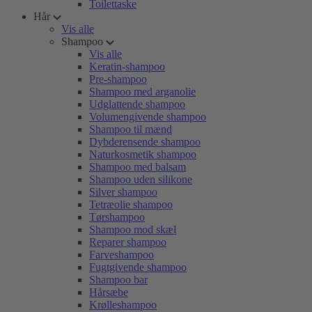
Toilettaske
Hår
Vis alle
Shampoo
Vis alle
Keratin-shampoo
Pre-shampoo
Shampoo med arganolie
Udglattende shampoo
Volumengivende shampoo
Shampoo til mænd
Dybderensende shampoo
Naturkosmetik shampoo
Shampoo med balsam
Shampoo uden silikone
Silver shampoo
Tetræolie shampoo
Tørshampoo
Shampoo mod skæl
Reparer shampoo
Farveshampoo
Fugtgivende shampoo
Shampoo bar
Hårsæbe
Krølleshampoo