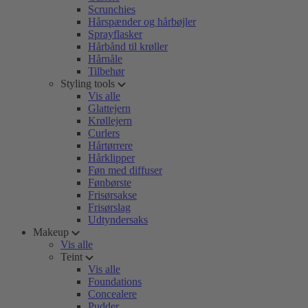
Scrunchies
Hårspænder og hårbøjler
Sprayflasker
Hårbånd til krøller
Hårnåle
Tilbehør
Styling tools
Vis alle
Glattejern
Krøllejern
Curlers
Hårtørrere
Hårklipper
Føn med diffuser
Fønbørste
Frisørsakse
Frisørslag
Udtyndersaks
Makeup
Vis alle
Teint
Vis alle
Foundations
Concealere
Pudder