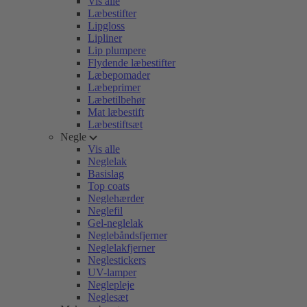
Vis alle
Læbestifter
Lipgloss
Lipliner
Lip plumpere
Flydende læbestifter
Læbepomader
Læbeprimer
Læbetilbehør
Mat læbestift
Læbestiftsæt
Negle
Vis alle
Neglelak
Basislag
Top coats
Neglehærder
Neglefil
Gel-neglelak
Neglebåndsfjerner
Neglelakfjerner
Neglestickers
UV-lamper
Neglepleje
Neglesæt