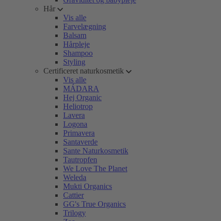
Hår
Vis alle
Farvelægning
Balsam
Hårpleje
Shampoo
Styling
Certificeret naturkosmetik
Vis alle
MÁDARA
Hej Organic
Heliotrop
Lavera
Logona
Primavera
Santaverde
Sante Naturkosmetik
Tautropfen
We Love The Planet
Weleda
Mukti Organics
Cattier
GG's True Organics
Trilogy