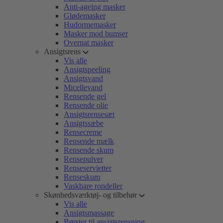
Anti-ageing masker
Glødemasker
Hudormemasker
Masker mod bumser
Overnat masker
Ansigtsrens
Vis alle
Ansigtspeeling
Ansigtsvand
Micellevand
Rensende gel
Rensende olie
Ansigtsrensesæt
Ansigtssæbe
Rensecreme
Rensende mælk
Rensende skum
Rensepulver
Renseservietter
Renseskum
Vaskbare rondeller
Skønhedsværktøj- og tilbehør
Vis alle
Ansigtsmassage
Børster til ansigtsrensning