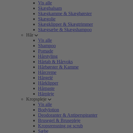
Vis alle
Skægbalsam
Skægkamme & Skægbørster
Skægolie
Skægklipper & Skægtrimmer
Skægsæbe & Skægshampoo
Hår
Vis alle
Shampoo
Pomade
Hårstyling
Hårtab & Hårvoks
Hårbørster & Kamme
Hårcreme
Hårgelé
Hårklipper
Hårpaste
Hårpleje
Kropspleje
Vis alle
Bodylotion
Deodoranter & Antiperspiranter
Brusegel & Brusepleje
Kropsrensning og scrub
Sæbe