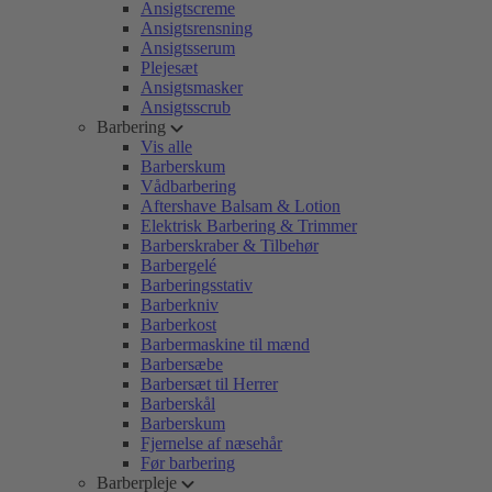
Ansigtscreme
Ansigtsrensning
Ansigtsserum
Plejesæt
Ansigtsmasker
Ansigtsscrub
Barbering
Vis alle
Barberskum
Vådbarbering
Aftershave Balsam & Lotion
Elektrisk Barbering & Trimmer
Barberskraber & Tilbehør
Barbergelé
Barberingsstativ
Barberkniv
Barberkost
Barbermaskine til mænd
Barbersæbe
Barbersæt til Herrer
Barberskål
Barberskum
Fjernelse af næsehår
Før barbering
Barberpleje