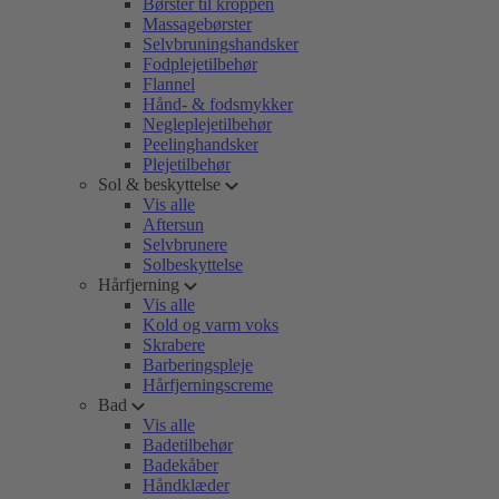
Børster til kroppen
Massagebørster
Selvbruningshandsker
Fodplejetilbehør
Flannel
Hånd- & fodsmykker
Negleplejetilbehør
Peelinghandsker
Plejetilbehør
Sol & beskyttelse
Vis alle
Aftersun
Selvbrunere
Solbeskyttelse
Hårfjerning
Vis alle
Kold og varm voks
Skrabere
Barberingspleje
Hårfjerningscreme
Bad
Vis alle
Badetilbehør
Badekåber
Håndklæder