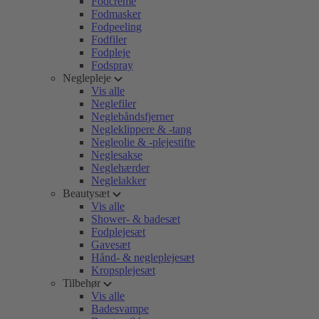
Fodcreme
Fodmasker
Fodpeeling
Fodfiler
Fodpleje
Fodspray
Neglepleje
Vis alle
Neglefiler
Neglebåndsfjerner
Negleklippere & -tang
Negleolie & -plejestifte
Neglesakse
Neglehærder
Neglelakker
Beautysæt
Vis alle
Shower- & badesæt
Fodplejesæt
Gavesæt
Hånd- & negleplejesæt
Kropsplejesæt
Tilbehør
Vis alle
Badesvampe