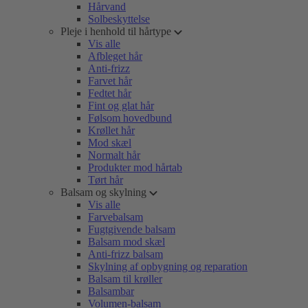
Hårvand
Solbeskyttelse
Pleje i henhold til hårtype
Vis alle
Afbleget hår
Anti-frizz
Farvet hår
Fedtet hår
Fint og glat hår
Følsom hovedbund
Krøllet hår
Mod skæl
Normalt hår
Produkter mod hårtab
Tørt hår
Balsam og skylning
Vis alle
Farvebalsam
Fugtgivende balsam
Balsam mod skæl
Anti-frizz balsam
Skylning af opbygning og reparation
Balsam til krøller
Balsambar
Volumen-balsam