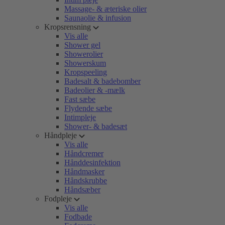
Massage- & æteriske olier
Saunaolie & infusion
Kropsrensning
Vis alle
Shower gel
Showerolier
Showerskum
Kropspeeling
Badesalt & badebomber
Badeolier & -mælk
Fast sæbe
Flydende sæbe
Intimpleje
Shower- & badesæt
Håndpleje
Vis alle
Håndcremer
Hånddesinfektion
Håndmasker
Håndskrubbe
Håndsæber
Fodpleje
Vis alle
Fodbade