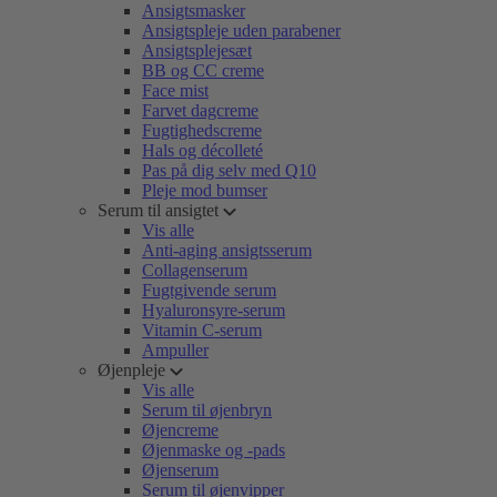
Ansigtsmasker
Ansigtspleje uden parabener
Ansigtsplejesæt
BB og CC creme
Face mist
Farvet dagcreme
Fugtighedscreme
Hals og décolleté
Pas på dig selv med Q10
Pleje mod bumser
Serum til ansigtet
Vis alle
Anti-aging ansigtsserum
Collagenserum
Fugtgivende serum
Hyaluronsyre-serum
Vitamin C-serum
Ampuller
Øjenpleje
Vis alle
Serum til øjenbryn
Øjencreme
Øjenmaske og -pads
Øjenserum
Serum til øjenvipper