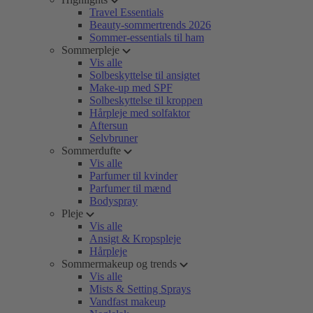
Travel Essentials
Beauty-sommertrends 2026
Sommer-essentials til ham
Sommerpleje
Vis alle
Solbeskyttelse til ansigtet
Make-up med SPF
Solbeskyttelse til kroppen
Hårpleje med solfaktor
Aftersun
Selvbruner
Sommerdufte
Vis alle
Parfumer til kvinder
Parfumer til mænd
Bodyspray
Pleje
Vis alle
Ansigt & Kropspleje
Hårpleje
Sommermakeup og trends
Vis alle
Mists & Setting Sprays
Vandfast makeup