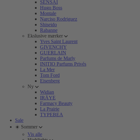
SENSAI
Hugo Boss
Montale
Narciso Rodriguez
Shiseido
Rabanne
Ekslusive mærker
Yves Saint Laurent
GIVENCHY
GUERLAIN
Parfums de Marly
INITIO Parfums Privés
La Mer
Tom Ford
Eisenberg
Ny
Widian
IRÄYE
Farmacy Beauty
La Prairie
TYPEBEA
Sale
☀️ Sommer
Vis alle
Highlights