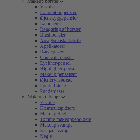
Makeup børster
Vis alle
Foundationpensler
Øjenskyggepensler
Læbepensel
Rengøring af børster
Blushpensler
Ansigtsmaske børste
Applikatorer
Børsteposer
Concealerpensler
Eyeliner-pensel
Highlighter-pensel
Makeup penselsæt
Øjenbrynsbørste
Pudderbørste
Pudderdåser
Makeup tilbehør
Vis alle
Kosmetikspidsere
Makeup Spejl
Tomme makeupbeholdere
Makeup svampe
Konjac svamp
Negle