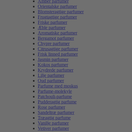
Amber parfumer
Orientalske parfumer
Blomsteragtige parfumer
Frugtagtige parfumer
Friske parfumer
Æble parfumer
Aromatiske parfumer
Bergamot parfumer
Chypre parfumer
Citrusagtige parfumer
Frisk linned parfumer
Jasmin parfumer
Kokos parfumer
Krydrede parfumer
Lilje parfumer
Oud parfumer
Parfume med moskus
Parfume-molekyle
Patchouli-parfume
Pudderagtig parfume
Rose parfumer
Sandeltræ parfumer
Træagtig parfume
Vanilje parfumer
Vetiver parfumer