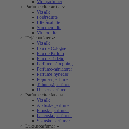
Viol parfumer
Parfume efter årstid
Vis alle
Forårsdufte
Efterårsdufte
Sommerdufte
Vinterdufte
Højdepunkter
Vis alle
Eau de Cologne
Eau de Parfum
Eau de Toilette
Parfume på regning
Parfume-miniaturer
Parfume-nyheder
Populær parfume
Tilbud på parfume
Unisex-parfume
Parfume efter land
Vis alle
Arabiske parfumer
Franske parfumer
Italienske parfumer
Spanske parfumer
Luksusparfumer