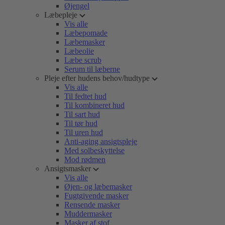
Øjengel
Læbepleje
Vis alle
Læbepomade
Læbemasker
Læbeolie
Læbe scrub
Serum til læberne
Pleje efter hudens behov/hudtype
Vis alle
Til fedtet hud
Til kombineret hud
Til sart hud
Til tør hud
Til uren hud
Anti-aging ansigtspleje
Med solbeskyttelse
Mod rødmen
Ansigtsmasker
Vis alle
Øjen- og læbemasker
Fugtgivende masker
Rensende masker
Muddermasker
Masker af stof