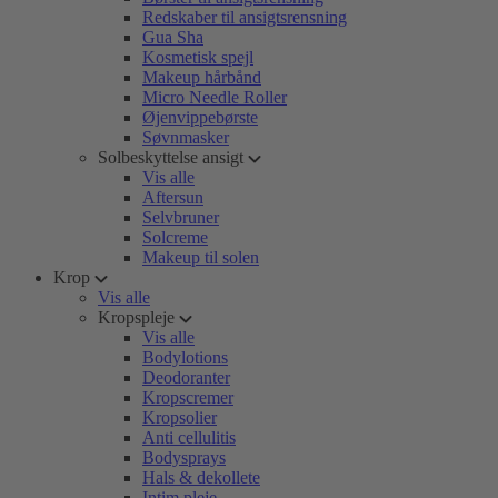
Redskaber til ansigtsrensning
Gua Sha
Kosmetisk spejl
Makeup hårbånd
Micro Needle Roller
Øjenvippebørste
Søvnmasker
Solbeskyttelse ansigt
Vis alle
Aftersun
Selvbruner
Solcreme
Makeup til solen
Krop
Vis alle
Kropspleje
Vis alle
Bodylotions
Deodoranter
Kropscremer
Kropsolier
Anti cellulitis
Bodysprays
Hals & dekollete
Intim pleje