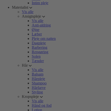
Intim pleje
Materialist
Vis alle
Ansigtspleje
Vis alle
Anti-aldring
Øjne
Læber
Pleje om natten
Dagpleje
Barbering
Rengøring
Solen
Tænder
Hår
Vis alle
Balsam
Hårpleje
Shampoo
Hårfarve
Styling
Kropspleje
Vis alle
Hånd og fod
Lotion