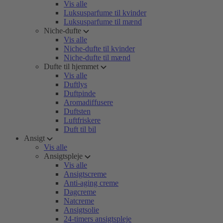
Vis alle
Luksusparfume til kvinder
Luksusparfume til mænd
Niche-dufte
Vis alle
Niche-dufte til kvinder
Niche-dufte til mænd
Dufte til hjemmet
Vis alle
Duftlys
Duftpinde
Aromadiffusere
Duftsten
Luftfriskere
Duft til bil
Ansigt
Vis alle
Ansigtspleje
Vis alle
Ansigtscreme
Anti-aging creme
Dagcreme
Natcreme
Ansigtsolie
24-timers ansigtspleje