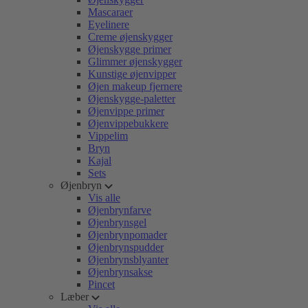
Mascaraer
Eyelinere
Creme øjenskygger
Øjenskygge primer
Glimmer øjenskygger
Kunstige øjenvipper
Øjen makeup fjernere
Øjenskygge-paletter
Øjenvippe primer
Øjenvippebukkere
Vippelim
Bryn
Kajal
Sets
Øjenbryn
Vis alle
Øjenbrynfarve
Øjenbrynsgel
Øjenbrynpomader
Øjenbrynspudder
Øjenbrynsblyanter
Øjenbrynsakse
Pincet
Læber