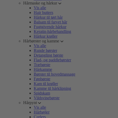
Hårmaske og hårkur
Vis alle
Hair butters
Hårkur til tørt hår
Balsam til farvet hår
Fugtgivende hårkur
Keratin-hårbehandling
Hårkur krøller
Hårbørster og kamme
Vis alle
Runde børster
Detangling børste
Flad- og paddlebørster
Træbørste
Hårkamme
Børster til hovedmassage
Fønbørste
Kam til krøller
Kamme til hårklipning
Spidskam
Vildsvinebørste
Hårpynt
Vis alle
Hårbøjler
Curlers