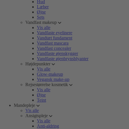
Hud
Læber
Øjne
Sets
Vandfast makeup
Vis alle
Vandfaste eyelinere
Vandtæt fundament
Vandfast mascara
Vandfast concealer
Vandfaste øjenskygger
Vandfaste øjenbrynsblyanter
Højdepunkter
Vis alle
Glow-makeup
Vegansk make-up
Rejsestørrelse kosmetik
Vis alle
Øjne
Teint
Mandepleje
Vis alle
Ansigtspleje
Vis alle
Anti-aldring