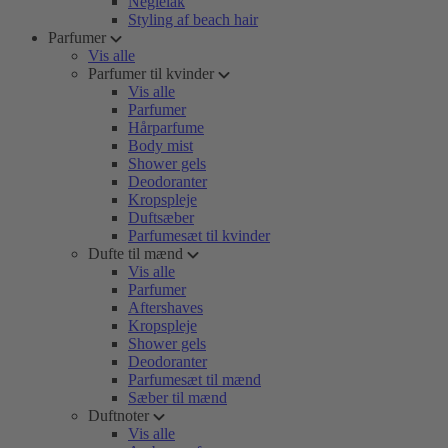
Neglelak
Styling af beach hair
Parfumer
Vis alle
Parfumer til kvinder
Vis alle
Parfumer
Hårparfume
Body mist
Shower gels
Deodoranter
Kropspleje
Duftsæber
Parfumesæt til kvinder
Dufte til mænd
Vis alle
Parfumer
Aftershaves
Kropspleje
Shower gels
Deodoranter
Parfumesæt til mænd
Sæber til mænd
Duftnoter
Vis alle