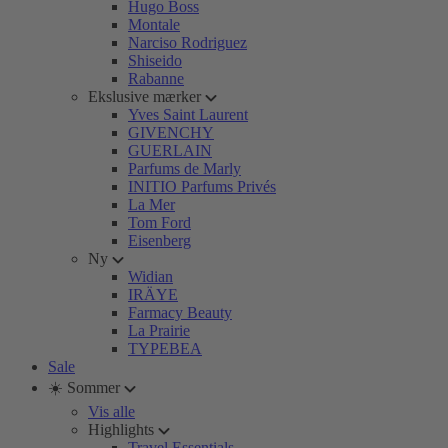
Hugo Boss
Montale
Narciso Rodriguez
Shiseido
Rabanne
Ekslusive mærker
Yves Saint Laurent
GIVENCHY
GUERLAIN
Parfums de Marly
INITIO Parfums Privés
La Mer
Tom Ford
Eisenberg
Ny
Widian
IRÄYE
Farmacy Beauty
La Prairie
TYPEBEA
Sale
☀️ Sommer
Vis alle
Highlights
Travel Essentials