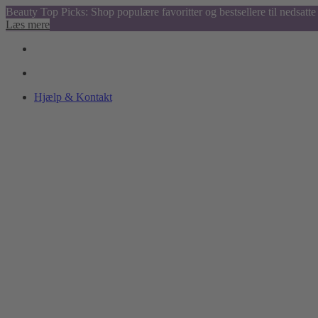
Beauty Top Picks: Shop populære favoritter og bestsellere til nedsatte 
Læs mere
Hjælp & Kontakt