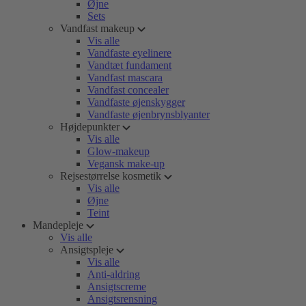
Øjne
Sets
Vandfast makeup
Vis alle
Vandfaste eyelinere
Vandtæt fundament
Vandfast mascara
Vandfast concealer
Vandfaste øjenskygger
Vandfaste øjenbrynsblyanter
Højdepunkter
Vis alle
Glow-makeup
Vegansk make-up
Rejsestørrelse kosmetik
Vis alle
Øjne
Teint
Mandepleje
Vis alle
Ansigtspleje
Vis alle
Anti-aldring
Ansigtscreme
Ansigtsrensning