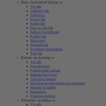
Pleje i henhold til hårtype
Vis alle
Afbleget hår
Anti-frizz
Farvet hår
Fedtet hår
Fint og glat hår
Følsom hovedbund
Krøllet hår
Mod skæl
Normalt hår
Produkter mod hårtab
Tørt hår
Balsam og skylning
Vis alle
Farvebalsam
Fugtgivende balsam
Balsam mod skæl
Anti-frizz balsam
Skylning af opbygning og reparation
Balsam til krøller
Balsambar
Volumen-balsam
Hårmaske og hårkur
Vis alle