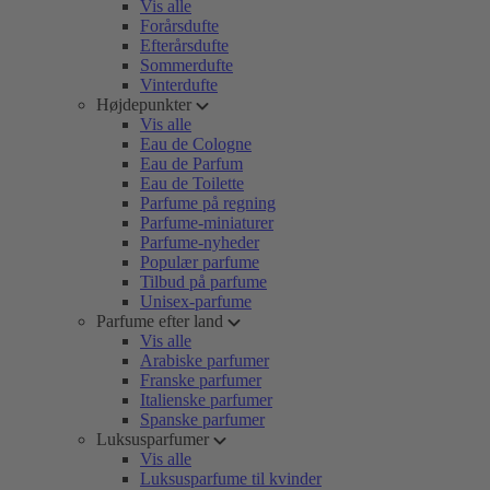
Vis alle
Forårsdufte
Efterårsdufte
Sommerdufte
Vinterdufte
Højdepunkter
Vis alle
Eau de Cologne
Eau de Parfum
Eau de Toilette
Parfume på regning
Parfume-miniaturer
Parfume-nyheder
Populær parfume
Tilbud på parfume
Unisex-parfume
Parfume efter land
Vis alle
Arabiske parfumer
Franske parfumer
Italienske parfumer
Spanske parfumer
Luksusparfumer
Vis alle
Luksusparfume til kvinder