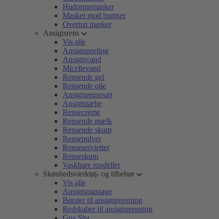
Hudormemasker
Masker mod bumser
Overnat masker
Ansigtsrens
Vis alle
Ansigtspeeling
Ansigtsvand
Micellevand
Rensende gel
Rensende olie
Ansigtsrensesæt
Ansigtssæbe
Rensecreme
Rensende mælk
Rensende skum
Rensepulver
Renseservietter
Renseskum
Vaskbare rondeller
Skønhedsværktøj- og tilbehør
Vis alle
Ansigtsmassage
Børster til ansigtsrensning
Redskaber til ansigtsrensning
Gua Sha