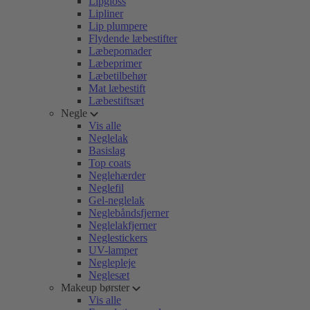
Lipgloss
Lipliner
Lip plumpere
Flydende læbestifter
Læbepomader
Læbeprimer
Læbetilbehør
Mat læbestift
Læbestiftsæt
Negle
Vis alle
Neglelak
Basislag
Top coats
Neglehærder
Neglefil
Gel-neglelak
Neglebåndsfjerner
Neglelakfjerner
Neglestickers
UV-lamper
Neglepleje
Neglesæt
Makeup børster
Vis alle