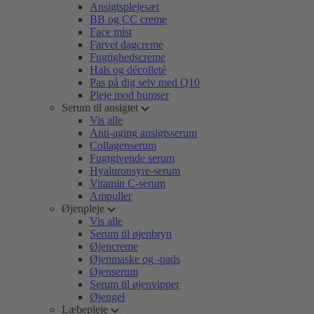
Ansigtsplejesæt
BB og CC creme
Face mist
Farvet dagcreme
Fugtighedscreme
Hals og décolleté
Pas på dig selv med Q10
Pleje mod bumser
Serum til ansigtet
Vis alle
Anti-aging ansigtsserum
Collagenserum
Fugtgivende serum
Hyaluronsyre-serum
Vitamin C-serum
Ampuller
Øjenpleje
Vis alle
Serum til øjenbryn
Øjencreme
Øjenmaske og -pads
Øjenserum
Serum til øjenvipper
Øjengel
Læbepleje