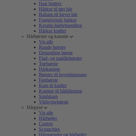
Hair butters
Hårkur til tørt hår
Balsam til farvet hår
Fugtgivende hårkur
Keratin-hårbehandling
Hårkur krøller
Hårbørster og kamme
Vis alle
Runde børster
Detangling børste
Flad- og paddlebørster
Træbørste
Hårkamme
Børster til hovedmassage
Fønbørste
Kam til krøller
Kamme til hårklipning
Spidskam
Vildsvinebørste
Hårpynt
Vis alle
Hårbøjler
Curlers
Scrunchies
Hårspænder og hårbøjler