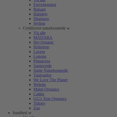
Farvelægning
Balsam
Hårpleje
Shampoo
Styling
Certificeret naturkosmetik
Vis alle
MÁDARA
Hej Organic
Heliotrop
Lavera
Logona
Primavera
Santaverde
Sante Naturkosmetik
Tautropfen
We Love The Planet
Weleda
Mukti Organics
Cattier
GG's True Organics
Trilogy
Zao
Sundhed