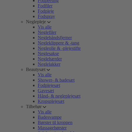
Fodpeeling
Fodfiler
Fodpleje
Fodspray
Neglepleje
Vis alle
Neglefiler
Neglebåndsfjerner
Negleklippere & -tang
Negleolie & -plejestifte
Neglesakse
Neglehærder
Neglelakker
Beautysæt
Vis alle
Shower- & badesæt
Fodplejesæt
Gavesæt
Hånd- & negleplejesæt
Kropsplejesæt
Tilbehør
Vis alle
Badesvampe
Børster til kroppen
Massagebørster