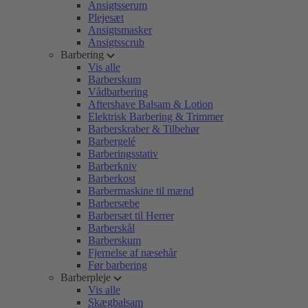
Ansigtsserum
Plejesæt
Ansigtsmasker
Ansigtsscrub
Barbering
Vis alle
Barberskum
Vådbarbering
Aftershave Balsam & Lotion
Elektrisk Barbering & Trimmer
Barberskraber & Tilbehør
Barbergelé
Barberingsstativ
Barberkniv
Barberkost
Barbermaskine til mænd
Barbersæbe
Barbersæt til Herrer
Barberskål
Barberskum
Fjernelse af næsehår
Før barbering
Barberpleje
Vis alle
Skægbalsam