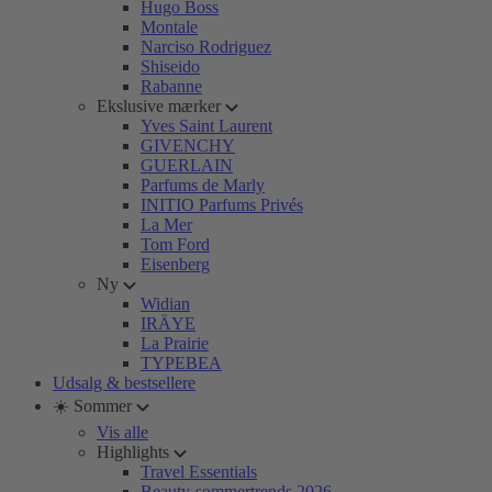
Hugo Boss
Montale
Narciso Rodriguez
Shiseido
Rabanne
Ekslusive mærker
Yves Saint Laurent
GIVENCHY
GUERLAIN
Parfums de Marly
INITIO Parfums Privés
La Mer
Tom Ford
Eisenberg
Ny
Widian
IRÄYE
La Prairie
TYPEBEA
Udsalg & bestsellere
☀️ Sommer
Vis alle
Highlights
Travel Essentials
Beauty-sommertrends 2026