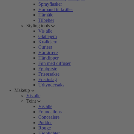
Sprayflasker
Hårbånd til krøller
Hårnåle
Tilbehør
Styling tools
Vis alle
Glattejern
Krøllejern
Curlers
Hårtørrere
Hårklipper
Føn med diffuser
Fønbørste
Frisørsakse
Frisørslag
Udtyndersaks
Makeup
Vis alle
Teint
Vis alle
Foundations
Concealere
Pudder
Rouge
Highlighter