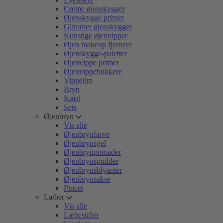
Creme øjenskygger
Øjenskygge primer
Glimmer øjenskygger
Kunstige øjenvipper
Øjen makeup fjernere
Øjenskygge-paletter
Øjenvippe primer
Øjenvippebukkere
Vippelim
Bryn
Kajal
Sets
Øjenbryn
Vis alle
Øjenbrynfarve
Øjenbrynsgel
Øjenbrynpomader
Øjenbrynspudder
Øjenbrynsblyanter
Øjenbrynsakse
Pincet
Læber
Vis alle
Læbestifter