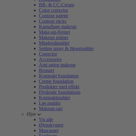
BB- & CC-Cream
Color corrector
Contour palette
Contour sticks
Kamuflage makeup
Make-up-fjerner
Makeup primer
Minderalpudder
Setting spray & fikserpudder
Corrector
Accessories
Anti aging makeup
Bronzer
Kompakt foundation
Creme foundation
Produkter med effekt
Flydende foundations
Kompaktpudder
Løs pudder
Makeup-sæt
Øjne
Vis alle
Øjenskygger
Mascaraer
Eyelinere