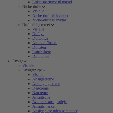
Luksusparfume til mænd
Niche-dufte
Vis alle
Niche-dufte til kvinder
Niche-dufte til mænd
Dufte til hjemmet
Vis alle
Duftlys
Duftpinde
Aromadiffusere
Duftsten
Luftfriskere
Duft til bil
Ansigt
Vis alle
Ansigtspleje
Vis alle
Ansigtscreme
Anti-aging creme
Dagcreme
Natcreme
Ansigtsolie
24-timers ansigtspleje
Ansigtsmasker
Ansigtspleje uden parabener