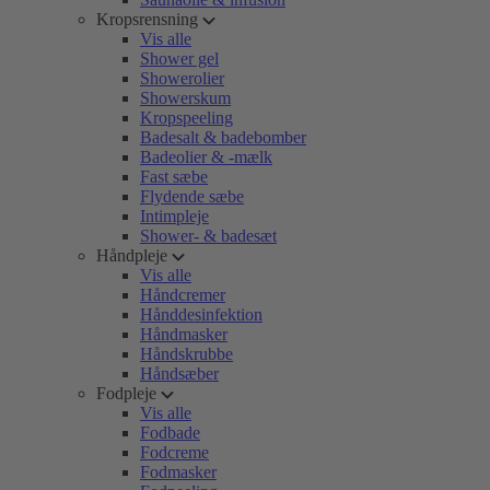
Kropsrensning
Vis alle
Shower gel
Showerolier
Showerskum
Kropspeeling
Badesalt & badebomber
Badeolier & -mælk
Fast sæbe
Flydende sæbe
Intimpleje
Shower- & badesæt
Håndpleje
Vis alle
Håndcremer
Hånddesinfektion
Håndmasker
Håndskrubbe
Håndsæber
Fodpleje
Vis alle
Fodbade
Fodcreme
Fodmasker