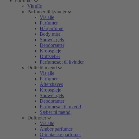
Parfumer
Vis alle
Parfumer til kvinder
Vis alle
Parfumer
Hårparfume
Body mist
Shower gels
Deodoranter
Kropspleje
Duftsæber
Parfumesæt til kvinder
Dufte til mænd
Vis alle
Parfumer
Aftershaves
Kropspleje
Shower gels
Deodoranter
Parfumesæt til mænd
Sæber til mænd
Duftnoter
Vis alle
Amber parfumer
Orientalske parfumer