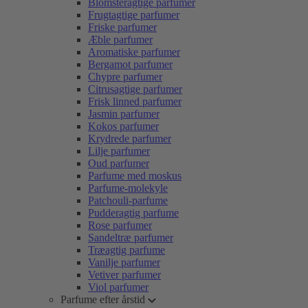
Blomsteragtige parfumer
Frugtagtige parfumer
Friske parfumer
Æble parfumer
Aromatiske parfumer
Bergamot parfumer
Chypre parfumer
Citrusagtige parfumer
Frisk linned parfumer
Jasmin parfumer
Kokos parfumer
Krydrede parfumer
Lilje parfumer
Oud parfumer
Parfume med moskus
Parfume-molekyle
Patchouli-parfume
Pudderagtig parfume
Rose parfumer
Sandeltræ parfumer
Træagtig parfume
Vanilje parfumer
Vetiver parfumer
Viol parfumer
Parfume efter årstid