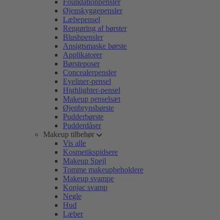
Foundationpensler
Øjenskyggepensler
Læbepensel
Rengøring af børster
Blushpensler
Ansigtsmaske børste
Applikatorer
Børsteposer
Concealerpensler
Eyeliner-pensel
Highlighter-pensel
Makeup penselsæt
Øjenbrynsbørste
Pudderbørste
Pudderdåser
Makeup tilbehør
Vis alle
Kosmetikspidsere
Makeup Spejl
Tomme makeupbeholdere
Makeup svampe
Konjac svamp
Negle
Hud
Læber