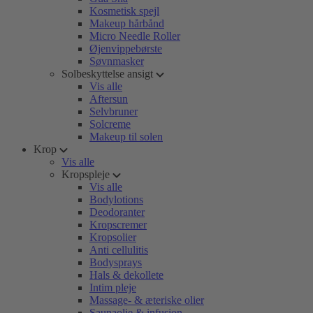
Kosmetisk spejl
Makeup hårbånd
Micro Needle Roller
Øjenvippebørste
Søvnmasker
Solbeskyttelse ansigt
Vis alle
Aftersun
Selvbruner
Solcreme
Makeup til solen
Krop
Vis alle
Kropspleje
Vis alle
Bodylotions
Deodoranter
Kropscremer
Kropsolier
Anti cellulitis
Bodysprays
Hals & dekollete
Intim pleje
Massage- & æteriske olier
Saunaolie & infusion