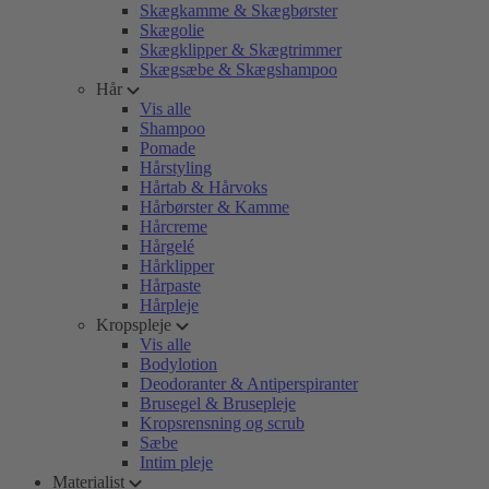
Skægkamme & Skægbørster
Skægolie
Skægklipper & Skægtrimmer
Skægsæbe & Skægshampoo
Hår
Vis alle
Shampoo
Pomade
Hårstyling
Hårtab & Hårvoks
Hårbørster & Kamme
Hårcreme
Hårgelé
Hårklipper
Hårpaste
Hårpleje
Kropspleje
Vis alle
Bodylotion
Deodoranter & Antiperspiranter
Brusegel & Brusepleje
Kropsrensning og scrub
Sæbe
Intim pleje
Materialist