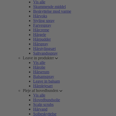
Vis alle
Skummende middel
Beskyttelse mod varme
Hårvoks
Styling spray
Farvespray
Hårcreme
Hårgele
Hårpudder
Hårspray
Hårstylingsæt
Saltvandsspray
Leave in produkter
Vis alle
Hårolie
Hårserum
Balsamspray
Leave in balsam
Hårplejesæt
Pleje af hovedbunden
Vis alle
Hovedbundsolie
Scalp scrubs
Hårvand
Solbeskyttelse