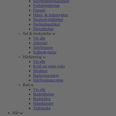
Selvbruningshandsker
Fodplejetilbehør
Flannel
Hånd- & fodsmykker
Negleplejetilbehør
Peelinghandsker
Plejetilbehør
Sol & beskyttelse
Vis alle
Aftersun
Selvbrunere
Solbeskyttelse
Hårfjerning
Vis alle
Kold og varm voks
Skrabere
Barberingspleje
Hårfjerningscreme
Bad
Vis alle
Badetilbehør
Badekåber
Håndklæder
Toilettaske
Hår