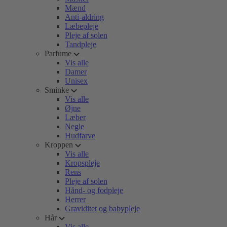
Mænd
Anti-aldring
Læbepleje
Pleje af solen
Tandpleje
Parfume
Vis alle
Damer
Unisex
Sminke
Vis alle
Øjne
Læber
Negle
Hudfarve
Kroppen
Vis alle
Kropspleje
Rens
Pleje af solen
Hånd- og fodpleje
Herrer
Graviditet og babypleje
Hår
Vis alle