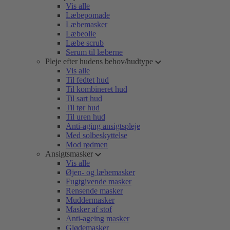
Vis alle
Læbepomade
Læbemasker
Læbeolie
Læbe scrub
Serum til læberne
Pleje efter hudens behov/hudtype
Vis alle
Til fedtet hud
Til kombineret hud
Til sart hud
Til tør hud
Til uren hud
Anti-aging ansigtspleje
Med solbeskyttelse
Mod rødmen
Ansigtsmasker
Vis alle
Øjen- og læbemasker
Fugtgivende masker
Rensende masker
Muddermasker
Masker af stof
Anti-ageing masker
Glødemasker