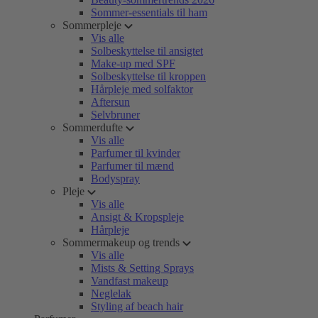
Sommer-essentials til ham
Sommerpleje
Vis alle
Solbeskyttelse til ansigtet
Make-up med SPF
Solbeskyttelse til kroppen
Hårpleje med solfaktor
Aftersun
Selvbruner
Sommerdufte
Vis alle
Parfumer til kvinder
Parfumer til mænd
Bodyspray
Pleje
Vis alle
Ansigt & Kropspleje
Hårpleje
Sommermakeup og trends
Vis alle
Mists & Setting Sprays
Vandfast makeup
Neglelak
Styling af beach hair