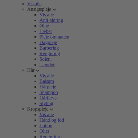
Vis alle
Ansigtspleje
Vis alle
Anti-aldring
Øjne
Læber
Pleje om natten
Dagpleje
Barbering
Rengøring
Solen
Tænder
Hår
Vis alle
Balsam
Hårpleje
Shampoo
Hårfarve
Styling
Kropspleje
Vis alle
Hånd og fod
Lotion
Olier
Rengøring