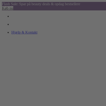
Flash Sale: Spar på beauty deals & opdag bestsellere
Køb nu
Hjælp & Kontakt