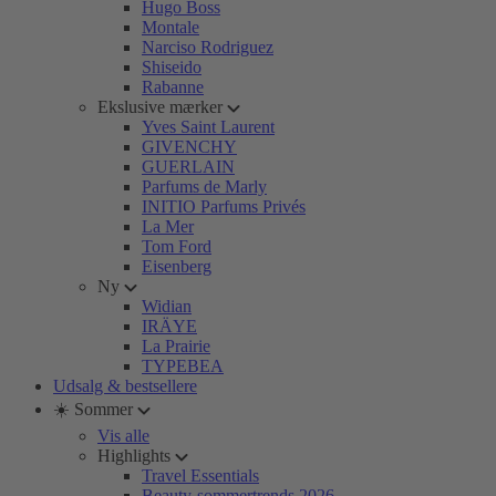
Hugo Boss
Montale
Narciso Rodriguez
Shiseido
Rabanne
Ekslusive mærker
Yves Saint Laurent
GIVENCHY
GUERLAIN
Parfums de Marly
INITIO Parfums Privés
La Mer
Tom Ford
Eisenberg
Ny
Widian
IRÄYE
La Prairie
TYPEBEA
Udsalg & bestsellere
☀️ Sommer
Vis alle
Highlights
Travel Essentials
Beauty-sommertrends 2026