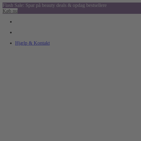
Flash Sale: Spar på beauty deals & opdag bestsellere
Køb nu
Hjælp & Kontakt