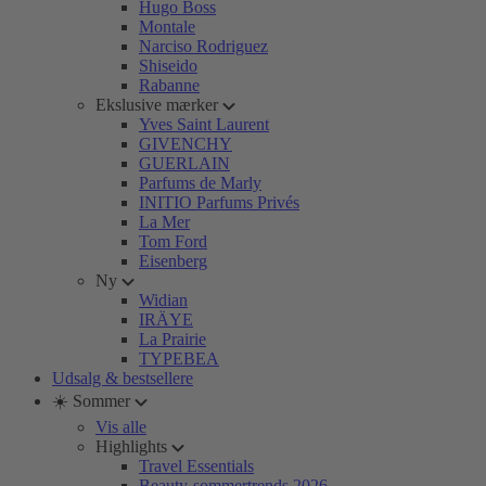
Hugo Boss
Montale
Narciso Rodriguez
Shiseido
Rabanne
Ekslusive mærker
Yves Saint Laurent
GIVENCHY
GUERLAIN
Parfums de Marly
INITIO Parfums Privés
La Mer
Tom Ford
Eisenberg
Ny
Widian
IRÄYE
La Prairie
TYPEBEA
Udsalg & bestsellere
☀️ Sommer
Vis alle
Highlights
Travel Essentials
Beauty-sommertrends 2026