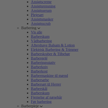
Ansigtscreme
Ansigtsrensning
Ansigtsserum
Plejesæt
Ansigtsmasker
Ansigtsscrub
Barbering
Vis alle
Barberskum
Vådbarbering
Aftershave Balsam & Lotion
Elektrisk Barbering & Trimmer
Barberskraber & Tilbehør
Barbergelé
Barberingsstativ
Barberkniv
Barberkost
Barbermaskine til mænd
Barbersæbe
Barbersæt til Herrer
Barberskål
Barberskum
Fjernelse af næsehår
Før barbering
Barberpleje