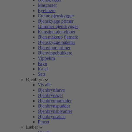
Mascaraer
Eyelinere
Creme øjenskygger
Øjenskygge primer
Glimmer øjenskygger
Kunstige øjenvipper
Øjen makeup fjernere
Øjenskygge-paletter
Øjenvippe primer
Øjenvippebukkere
Vippelim
Bryn
Kajal
Sets
Øjenbryn
Vis alle
Øjenbrynfarve
Øjenbrynsgel
Øjenbrynpomader
Øjenbrynspudder
Øjenbrynsblyanter
Øjenbrynsakse
Pincet
Læber