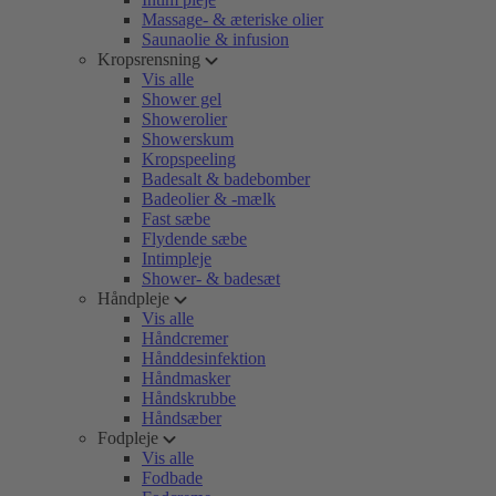
Massage- & æteriske olier
Saunaolie & infusion
Kropsrensning
Vis alle
Shower gel
Showerolier
Showerskum
Kropspeeling
Badesalt & badebomber
Badeolier & -mælk
Fast sæbe
Flydende sæbe
Intimpleje
Shower- & badesæt
Håndpleje
Vis alle
Håndcremer
Hånddesinfektion
Håndmasker
Håndskrubbe
Håndsæber
Fodpleje
Vis alle
Fodbade