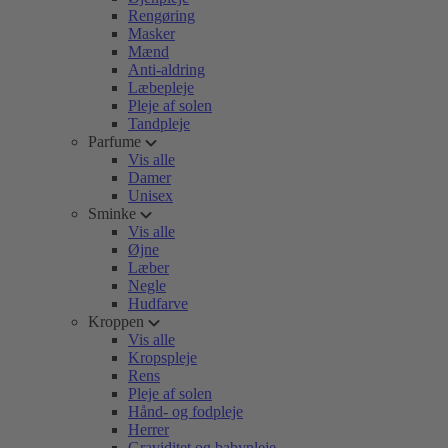
Rengøring
Masker
Mænd
Anti-aldring
Læbepleje
Pleje af solen
Tandpleje
Parfume
Vis alle
Damer
Unisex
Sminke
Vis alle
Øjne
Læber
Negle
Hudfarve
Kroppen
Vis alle
Kropspleje
Rens
Pleje af solen
Hånd- og fodpleje
Herrer
Graviditet og babypleje