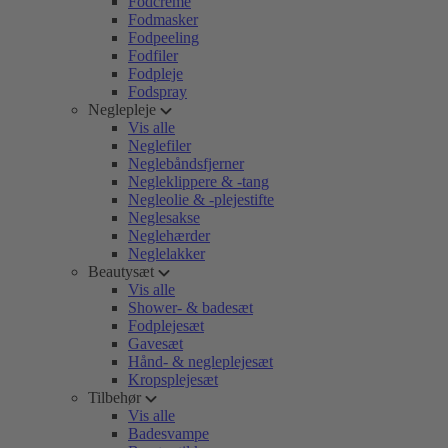
Fodcreme
Fodmasker
Fodpeeling
Fodfiler
Fodpleje
Fodspray
Neglepleje
Vis alle
Neglefiler
Neglebåndsfjerner
Negleklippere & -tang
Negleolie & -plejestifte
Neglesakse
Neglehærder
Neglelakker
Beautysæt
Vis alle
Shower- & badesæt
Fodplejesæt
Gavesæt
Hånd- & negleplejesæt
Kropsplejesæt
Tilbehør
Vis alle
Badesvampe