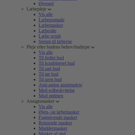
Øjengel
Læbepleje
Vis alle
Læbepomade
Læbemasker
Læbeolie
Læbe scrub
Serum til læberne
Pleje efter hudens behov/hudtype
Vis alle
Til fedtet hud
Til kombineret hud
Til sart hud
Til tør hud
Til uren hud
Anti-aging ansigtspleje
Med solbeskyttelse
Mod rødmen
Ansigtsmasker
Vis alle
Øjen- og læbemasker
Fugtgivende masker
Rensende masker
Muddermasker
Masker af stof