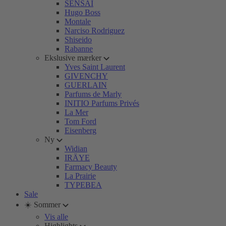
SENSAI
Hugo Boss
Montale
Narciso Rodriguez
Shiseido
Rabanne
Ekslusive mærker
Yves Saint Laurent
GIVENCHY
GUERLAIN
Parfums de Marly
INITIO Parfums Privés
La Mer
Tom Ford
Eisenberg
Ny
Widian
IRÄYE
Farmacy Beauty
La Prairie
TYPEBEA
Sale
☀️ Sommer
Vis alle
Highlights