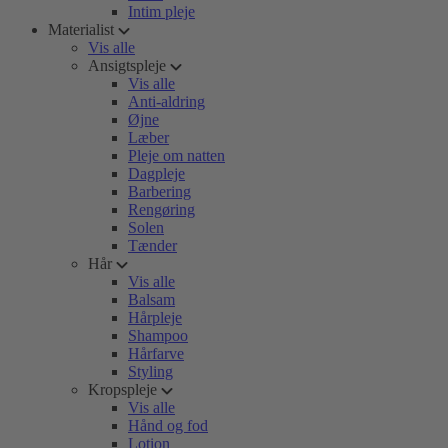
Intim pleje
Materialist
Vis alle
Ansigtspleje
Vis alle
Anti-aldring
Øjne
Læber
Pleje om natten
Dagpleje
Barbering
Rengøring
Solen
Tænder
Hår
Vis alle
Balsam
Hårpleje
Shampoo
Hårfarve
Styling
Kropspleje
Vis alle
Hånd og fod
Lotion