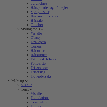
Scrunchies
Hårspænder og hårbøjler
Sprayflasker
Hårbånd til krøller
Hårnåle
Tilbehør
Styling tools
Vis alle
Glattejern
Krøllejern
Curlers
Hårtørrere
Hårklipper
Føn med diffuser
Fønbørste
Frisørsakse
Frisørslag
Udtyndersaks
Makeup
Vis alle
Teint
Vis alle
Foundations
Concealere
Pudder