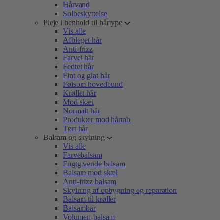
Hårvand
Solbeskyttelse
Pleje i henhold til hårtype
Vis alle
Afbleget hår
Anti-frizz
Farvet hår
Fedtet hår
Fint og glat hår
Følsom hovedbund
Krøllet hår
Mod skæl
Normalt hår
Produkter mod hårtab
Tørt hår
Balsam og skylning
Vis alle
Farvebalsam
Fugtgivende balsam
Balsam mod skæl
Anti-frizz balsam
Skylning af opbygning og reparation
Balsam til krøller
Balsambar
Volumen-balsam