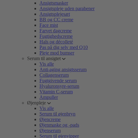
Ansigtsmasker
Ansigtspleje uden parabener
Ansigtsplejesæt
BB og CC creme
Face mist
Farvet dagcreme
Fugtighedscreme
Hals og décolleté
Pas på dig selv med Q10
Pleje mod bumser
Serum til ansigtet
Vis alle
Anti-aging ansigtsserum
Collagenserum
Fugtgivende serum
Hyaluronsyre-serum
Vitamin C-serum
Ampuller
Øjenpleje
Vis alle
Serum til øjenbryn
Øjencreme
Øjenmaske og -pads
Øjenserum
Serum til øjenvipper