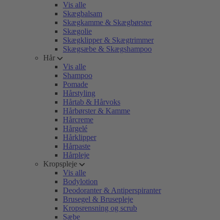
Vis alle
Skægbalsam
Skægkamme & Skægbørster
Skægolie
Skægklipper & Skægtrimmer
Skægsæbe & Skægshampoo
Hår
Vis alle
Shampoo
Pomade
Hårstyling
Hårtab & Hårvoks
Hårbørster & Kamme
Hårcreme
Hårgelé
Hårklipper
Hårpaste
Hårpleje
Kropspleje
Vis alle
Bodylotion
Deodoranter & Antiperspiranter
Brusegel & Brusepleje
Kropsrensning og scrub
Sæbe