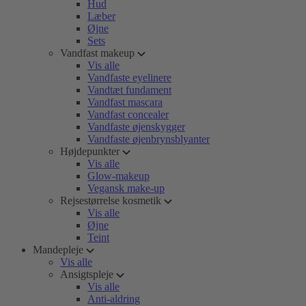
Hud
Læber
Øjne
Sets
Vandfast makeup
Vis alle
Vandfaste eyelinere
Vandtæt fundament
Vandfast mascara
Vandfast concealer
Vandfaste øjenskygger
Vandfaste øjenbrynsblyanter
Højdepunkter
Vis alle
Glow-makeup
Vegansk make-up
Rejsestørrelse kosmetik
Vis alle
Øjne
Teint
Mandepleje
Vis alle
Ansigtspleje
Vis alle
Anti-aldring