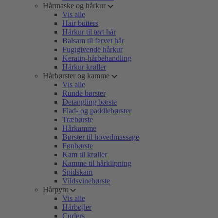
Hårmaske og hårkur
Vis alle
Hair butters
Hårkur til tørt hår
Balsam til farvet hår
Fugtgivende hårkur
Keratin-hårbehandling
Hårkur krøller
Hårbørster og kamme
Vis alle
Runde børster
Detangling børste
Flad- og paddlebørster
Træbørste
Hårkamme
Børster til hovedmassage
Fønbørste
Kam til krøller
Kamme til hårklipning
Spidskam
Vildsvinebørste
Hårpynt
Vis alle
Hårbøjler
Curlers