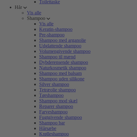
Toilettaske
Hår
Vis alle
Shampoo
Vis alle
Keratin-shampoo
Pre-shampoo
Shampoo med arganolie
Udglattende shampoo
Volumengivende shampoo
Shampoo til mænd
Dybderensende shampoo
Naturkosmetik shampoo
Shampoo med balsam
Shampoo uden silikone
Silver shampoo
Tetræolie shampoo
Tørshampoo
Shampoo mod skæl
Reparer shampoo
Farveshampoo
Fugtgivende shampoo
Shampoo bar
Hårsæbe
Krølleshampoo