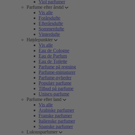
Viol parfumer
Parfume efter årstid
Vis alle
Forårsdufte
Efterårsdufte
Sommerdufte
Vinterdufte
Højdepunkter
Vis alle
Eau de Cologne
Eau de Parfum
Eau de Toilette
Parfume på regning
Parfume-miniaturer
Parfume-nyheder
Populær parfume
Tilbud på parfume
Unisex-parfume
Parfume efter land
Vis alle
Arabiske parfumer
Franske parfumer
Italienske parfumer
Spanske parfumer
Luksusparfumer