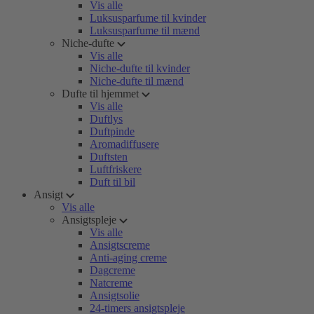
Vis alle
Luksusparfume til kvinder
Luksusparfume til mænd
Niche-dufte
Vis alle
Niche-dufte til kvinder
Niche-dufte til mænd
Dufte til hjemmet
Vis alle
Duftlys
Duftpinde
Aromadiffusere
Duftsten
Luftfriskere
Duft til bil
Ansigt
Vis alle
Ansigtspleje
Vis alle
Ansigtscreme
Anti-aging creme
Dagcreme
Natcreme
Ansigtsolie
24-timers ansigtspleje