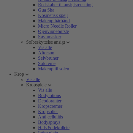
Redskaber til ansigtsrensning
Gua Sha
Kosmetisk spejl
Makeup hårbånd
Micro Needle Roller
Øjenvippebørste
Søvnmasker
Solbeskyttelse ansigt
Vis alle
Aftersun
Selvbruner
Solcreme
Makeup til solen
Krop
Vis alle
Kropspleje
Vis alle
Bodylotions
Deodoranter
Kropscremer
Kropsolier
Anti cellulitis
Bodysprays
Hals & dekollete
Intim pleje