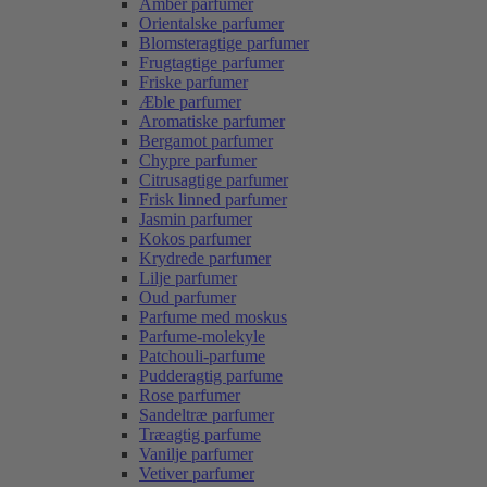
Amber parfumer
Orientalske parfumer
Blomsteragtige parfumer
Frugtagtige parfumer
Friske parfumer
Æble parfumer
Aromatiske parfumer
Bergamot parfumer
Chypre parfumer
Citrusagtige parfumer
Frisk linned parfumer
Jasmin parfumer
Kokos parfumer
Krydrede parfumer
Lilje parfumer
Oud parfumer
Parfume med moskus
Parfume-molekyle
Patchouli-parfume
Pudderagtig parfume
Rose parfumer
Sandeltræ parfumer
Træagtig parfume
Vanilje parfumer
Vetiver parfumer