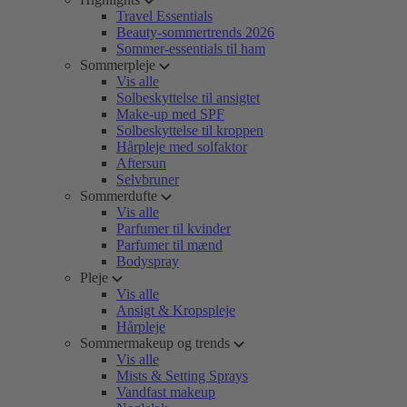
Travel Essentials
Beauty-sommertrends 2026
Sommer-essentials til ham
Sommerpleje
Vis alle
Solbeskyttelse til ansigtet
Make-up med SPF
Solbeskyttelse til kroppen
Hårpleje med solfaktor
Aftersun
Selvbruner
Sommerdufte
Vis alle
Parfumer til kvinder
Parfumer til mænd
Bodyspray
Pleje
Vis alle
Ansigt & Kropspleje
Hårpleje
Sommermakeup og trends
Vis alle
Mists & Setting Sprays
Vandfast makeup