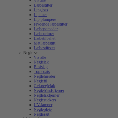
Vis alle
Læbestifter
Lipgloss
Lipliner
Lip plumpere
Flydende læbestifter
Læbepomader
Læbeprimer
Læbetilbehør
Mat læbestift
Læbestiftsæt
Negle
Vis alle
Neglelak
Basislag
Top coats
Neglehærder
Neglefil
Gel-neglelak
Neglebåndsfjerner
Neglelakfjerner
Neglestickers
UV-lamper
Neglepleje
Neglesæt