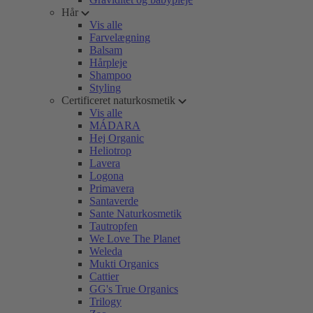
Hår
Vis alle
Farvelægning
Balsam
Hårpleje
Shampoo
Styling
Certificeret naturkosmetik
Vis alle
MÁDARA
Hej Organic
Heliotrop
Lavera
Logona
Primavera
Santaverde
Sante Naturkosmetik
Tautropfen
We Love The Planet
Weleda
Mukti Organics
Cattier
GG's True Organics
Trilogy