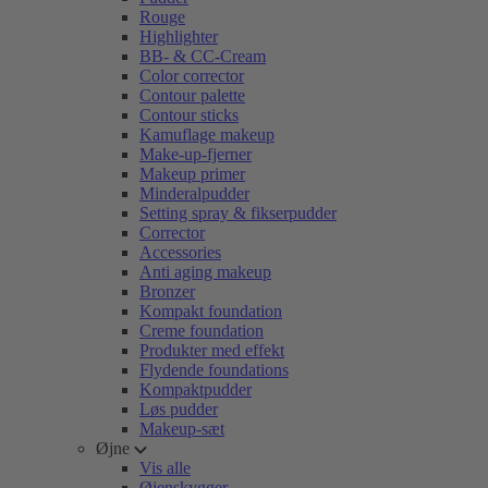
Rouge
Highlighter
BB- & CC-Cream
Color corrector
Contour palette
Contour sticks
Kamuflage makeup
Make-up-fjerner
Makeup primer
Minderalpudder
Setting spray & fikserpudder
Corrector
Accessories
Anti aging makeup
Bronzer
Kompakt foundation
Creme foundation
Produkter med effekt
Flydende foundations
Kompaktpudder
Løs pudder
Makeup-sæt
Øjne
Vis alle
Øjenskygger