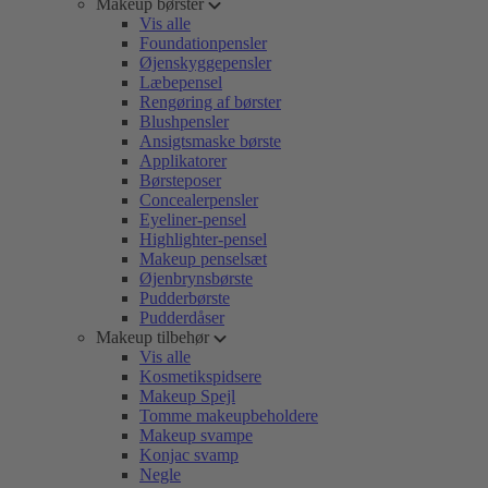
Makeup børster
Vis alle
Foundationpensler
Øjenskyggepensler
Læbepensel
Rengøring af børster
Blushpensler
Ansigtsmaske børste
Applikatorer
Børsteposer
Concealerpensler
Eyeliner-pensel
Highlighter-pensel
Makeup penselsæt
Øjenbrynsbørste
Pudderbørste
Pudderdåser
Makeup tilbehør
Vis alle
Kosmetikspidsere
Makeup Spejl
Tomme makeupbeholdere
Makeup svampe
Konjac svamp
Negle