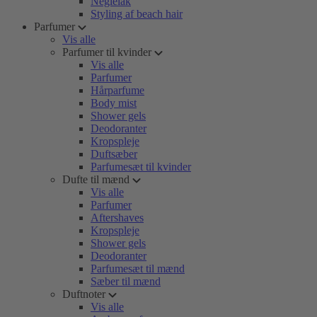
Neglelak
Styling af beach hair
Parfumer
Vis alle
Parfumer til kvinder
Vis alle
Parfumer
Hårparfume
Body mist
Shower gels
Deodoranter
Kropspleje
Duftsæber
Parfumesæt til kvinder
Dufte til mænd
Vis alle
Parfumer
Aftershaves
Kropspleje
Shower gels
Deodoranter
Parfumesæt til mænd
Sæber til mænd
Duftnoter
Vis alle