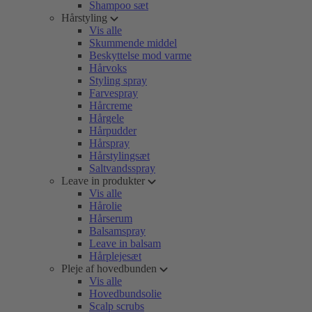
Shampoo sæt
Hårstyling
Vis alle
Skummende middel
Beskyttelse mod varme
Hårvoks
Styling spray
Farvespray
Hårcreme
Hårgele
Hårpudder
Hårspray
Hårstylingsæt
Saltvandsspray
Leave in produkter
Vis alle
Hårolie
Hårserum
Balsamspray
Leave in balsam
Hårplejesæt
Pleje af hovedbunden
Vis alle
Hovedbundsolie
Scalp scrubs