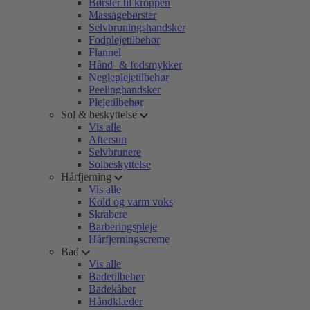
Børster til kroppen
Massagebørster
Selvbruningshandsker
Fodplejetilbehør
Flannel
Hånd- & fodsmykker
Negleplejetilbehør
Peelinghandsker
Plejetilbehør
Sol & beskyttelse
Vis alle
Aftersun
Selvbrunere
Solbeskyttelse
Hårfjerning
Vis alle
Kold og varm voks
Skrabere
Barberingspleje
Hårfjerningscreme
Bad
Vis alle
Badetilbehør
Badekåber
Håndklæder