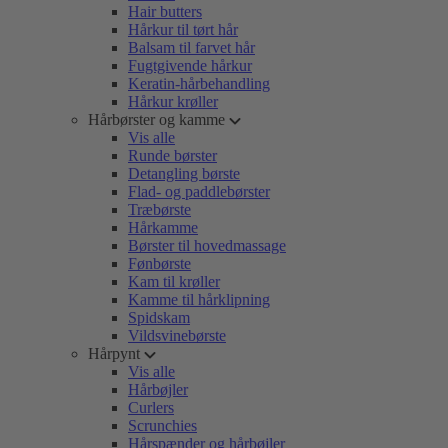
Hair butters
Hårkur til tørt hår
Balsam til farvet hår
Fugtgivende hårkur
Keratin-hårbehandling
Hårkur krøller
Hårbørster og kamme
Vis alle
Runde børster
Detangling børste
Flad- og paddlebørster
Træbørste
Hårkamme
Børster til hovedmassage
Fønbørste
Kam til krøller
Kamme til hårklipning
Spidskam
Vildsvinebørste
Hårpynt
Vis alle
Hårbøjler
Curlers
Scrunchies
Hårspænder og hårbøjler