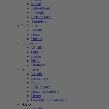
Mænd
Anti-aldring
Læbepleje
Pleje af solen
Tandpleje
Parfume
Vis alle
Damer
Unisex
Sminke
Vis alle
Øjne
Læber
Negle
Hudfarve
Kroppen
Vis alle
Kropspleje
Rens
Pleje af solen
Hånd- og fodpleje
Herrer
Graviditet og babypleje
Hår
Vis alle