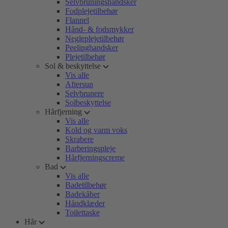
Selvbruningshandsker
Fodplejetilbehør
Flannel
Hånd- & fodsmykker
Negleplejetilbehør
Peelinghandsker
Plejetilbehør
Sol & beskyttelse
Vis alle
Aftersun
Selvbrunere
Solbeskyttelse
Hårfjerning
Vis alle
Kold og varm voks
Skrabere
Barberingspleje
Hårfjerningscreme
Bad
Vis alle
Badetilbehør
Badekåber
Håndklæder
Toilettaske
Hår