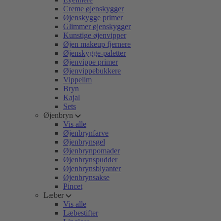
Creme øjenskygger
Øjenskygge primer
Glimmer øjenskygger
Kunstige øjenvipper
Øjen makeup fjernere
Øjenskygge-paletter
Øjenvippe primer
Øjenvippebukkere
Vippelim
Bryn
Kajal
Sets
Øjenbryn
Vis alle
Øjenbrynfarve
Øjenbrynsgel
Øjenbrynpomader
Øjenbrynspudder
Øjenbrynsblyanter
Øjenbrynsakse
Pincet
Læber
Vis alle
Læbestifter