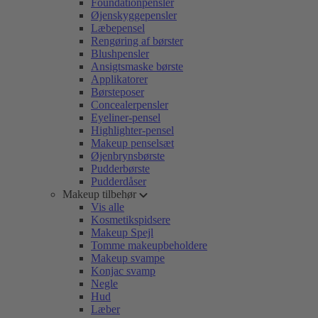
Foundationpensler
Øjenskyggepensler
Læbepensel
Rengøring af børster
Blushpensler
Ansigtsmaske børste
Applikatorer
Børsteposer
Concealerpensler
Eyeliner-pensel
Highlighter-pensel
Makeup penselsæt
Øjenbrynsbørste
Pudderbørste
Pudderdåser
Makeup tilbehør
Vis alle
Kosmetikspidsere
Makeup Spejl
Tomme makeupbeholdere
Makeup svampe
Konjac svamp
Negle
Hud
Læber