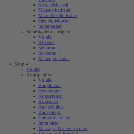
Kosmetisk spejl
Makeup hårbånd
Micro Needle Roller
Øjenvippebørste
Søvnmasker
Solbeskyttelse ansigt
Vis alle
Aftersun
Selvbruner
Solcreme
Makeup til solen
Krop
Vis alle
Kropspleje
Vis alle
Bodylotions
Deodoranter
Kropscremer
Kropsolier
Anti cellulitis
Bodysprays
Hals & dekollete
Intim pleje
Massage- & æteriske olier
Saunaolie & infusion