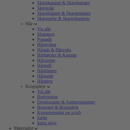
Skægkamme & Skægbørster
Skægolie
Skægklipper & Skægtrimmer
Skægsæbe & Skægshampoo
Hår
Vis alle
Shampoo
Pomade
Hårstyling
Hårtab & Hårvoks
Hårbørster & Kamme
Hårcreme
Hårgelé
Hårklipper
Hårpaste
Hårpleje
Kropspleje
Vis alle
Bodylotion
Deodoranter & Antiperspiranter
Brusegel & Brusepleje
Kropsrensning og scrub
Sæbe
Intim pleje
Materialist