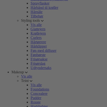
Sprayflasker
Hårbånd til krøller
Hårnåle
Tilbehør
Styling tools
Vis alle
Glattejern
Krøllejern
Curlers
Hårtørrere
Hårklipper
Føn med diffuser
Fønbørste
Frisørsakse
Frisørslag
Udtyndersaks
Makeup
Vis alle
Teint
Vis alle
Foundations
Concealere
Pudder
Rouge
Highlighter