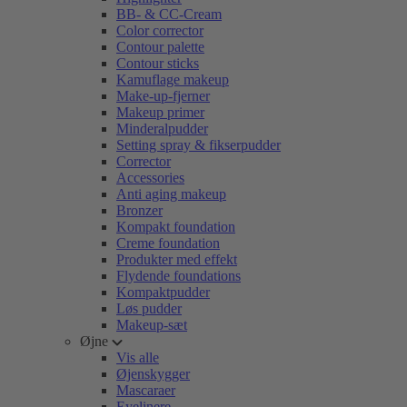
BB- & CC-Cream
Color corrector
Contour palette
Contour sticks
Kamuflage makeup
Make-up-fjerner
Makeup primer
Minderalpudder
Setting spray & fikserpudder
Corrector
Accessories
Anti aging makeup
Bronzer
Kompakt foundation
Creme foundation
Produkter med effekt
Flydende foundations
Kompaktpudder
Løs pudder
Makeup-sæt
Øjne
Vis alle
Øjenskygger
Mascaraer
Eyelinere