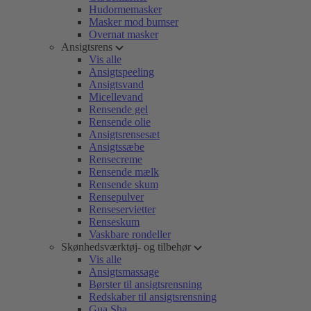
Hudormemasker
Masker mod bumser
Overnat masker
Ansigtsrens
Vis alle
Ansigtspeeling
Ansigtsvand
Micellevand
Rensende gel
Rensende olie
Ansigtsrensesæt
Ansigtssæbe
Rensecreme
Rensende mælk
Rensende skum
Rensepulver
Renseservietter
Renseskum
Vaskbare rondeller
Skønhedsværktøj- og tilbehør
Vis alle
Ansigtsmassage
Børster til ansigtsrensning
Redskaber til ansigtsrensning
Gua Sha