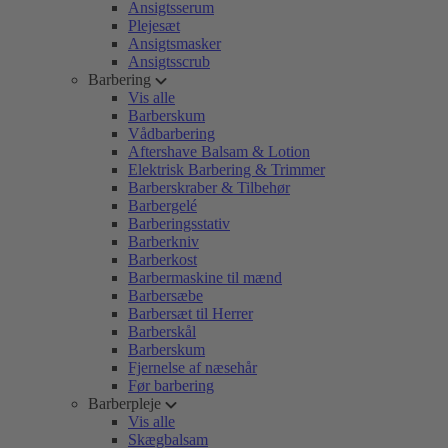
Ansigtsserum
Plejesæt
Ansigtsmasker
Ansigtsscrub
Barbering
Vis alle
Barberskum
Vådbarbering
Aftershave Balsam & Lotion
Elektrisk Barbering & Trimmer
Barberskraber & Tilbehør
Barbergelé
Barberingsstativ
Barberkniv
Barberkost
Barbermaskine til mænd
Barbersæbe
Barbersæt til Herrer
Barberskål
Barberskum
Fjernelse af næsehår
Før barbering
Barberpleje
Vis alle
Skægbalsam