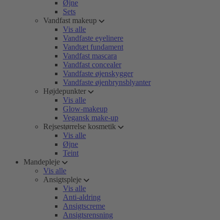
Øjne
Sets
Vandfast makeup
Vis alle
Vandfaste eyelinere
Vandtæt fundament
Vandfast mascara
Vandfast concealer
Vandfaste øjenskygger
Vandfaste øjenbrynsblyanter
Højdepunkter
Vis alle
Glow-makeup
Vegansk make-up
Rejsestørrelse kosmetik
Vis alle
Øjne
Teint
Mandepleje
Vis alle
Ansigtspleje
Vis alle
Anti-aldring
Ansigtscreme
Ansigtsrensning