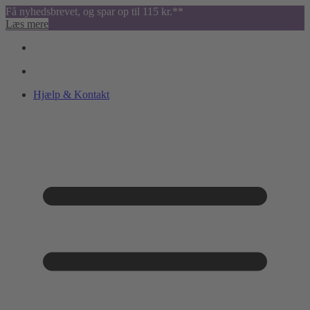
Få nyhedsbrevet, og spar op til 115 kr.**
Læs mere
Hjælp & Kontakt