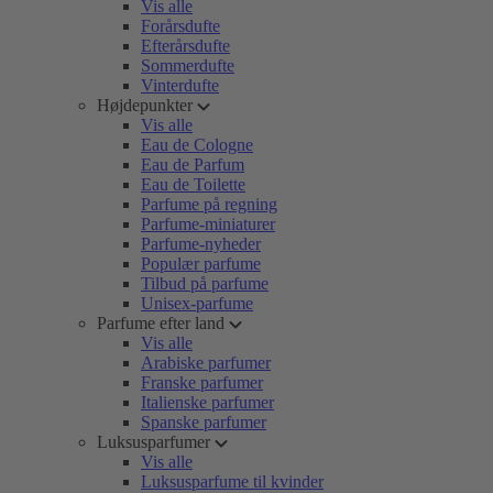
Vis alle
Forårsdufte
Efterårsdufte
Sommerdufte
Vinterdufte
Højdepunkter
Vis alle
Eau de Cologne
Eau de Parfum
Eau de Toilette
Parfume på regning
Parfume-miniaturer
Parfume-nyheder
Populær parfume
Tilbud på parfume
Unisex-parfume
Parfume efter land
Vis alle
Arabiske parfumer
Franske parfumer
Italienske parfumer
Spanske parfumer
Luksusparfumer
Vis alle
Luksusparfume til kvinder