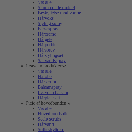
Vis alle
Skummende middel
Beskyttelse mod varme
Hårvoks
Styling spray
Farvespray
Hårcreme
Hårgele
Hårpudder
Hårspray
Hårstylingsæt
Saltvandsspray
Leave in produkter
Vis alle
Hårolie
Hårserum
Balsamspray
Leave in balsam
Hårplejesæt
Pleje af hovedbunden
Vis alle
Hovedbundsolie
Scalp scrubs
Hårvand
Solbeskyttelse