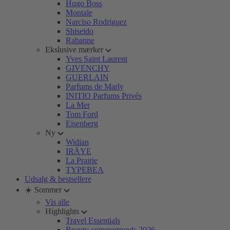
Hugo Boss
Montale
Narciso Rodriguez
Shiseido
Rabanne
Ekslusive mærker
Yves Saint Laurent
GIVENCHY
GUERLAIN
Parfums de Marly
INITIO Parfums Privés
La Mer
Tom Ford
Eisenberg
Ny
Widian
IRÄYE
La Prairie
TYPEBEA
Udsalg & bestsellere
☀️ Sommer
Vis alle
Highlights
Travel Essentials
Beauty-sommertrends 2026