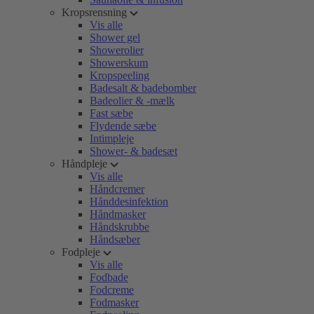
Kropsrensning
Vis alle
Shower gel
Showerolier
Showerskum
Kropspeeling
Badesalt & badebomber
Badeolier & -mælk
Fast sæbe
Flydende sæbe
Intimpleje
Shower- & badesæt
Håndpleje
Vis alle
Håndcremer
Hånddesinfektion
Håndmasker
Håndskrubbe
Håndsæber
Fodpleje
Vis alle
Fodbade
Fodcreme
Fodmasker