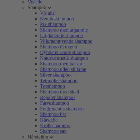
Vis alle
Shampoo
Vis alle
Keratin-shampoo
Pre-shampoo
Shampoo med arganolie
Udglattende shampoo
Volumengivende shampoo
Shampoo til mænd
Dybderensende shampoo
Naturkosmetik shampoo
Shampoo med balsam
Shampoo uden silikone
Silver shampoo
Tetræolie shampoo
Tørshampoo
Shampoo mod skæl
Reparer shampoo
Farveshampoo
Fugtgivende shampoo
Shampoo bar
Hårsæbe
Krølleshampoo
Shampoo sæt
Hårstyling