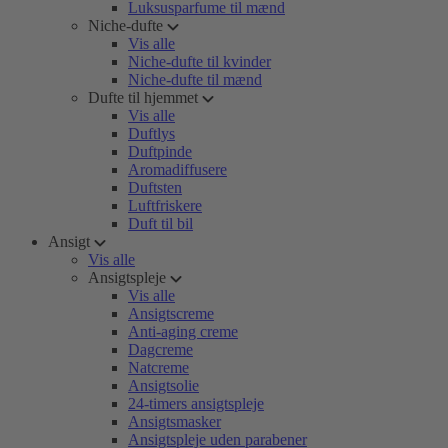
Luksusparfume til mænd
Niche-dufte
Vis alle
Niche-dufte til kvinder
Niche-dufte til mænd
Dufte til hjemmet
Vis alle
Duftlys
Duftpinde
Aromadiffusere
Duftsten
Luftfriskere
Duft til bil
Ansigt
Vis alle
Ansigtspleje
Vis alle
Ansigtscreme
Anti-aging creme
Dagcreme
Natcreme
Ansigtsolie
24-timers ansigtspleje
Ansigtsmasker
Ansigtspleje uden parabener