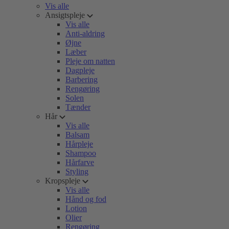
Vis alle
Ansigtspleje
Vis alle
Anti-aldring
Øjne
Læber
Pleje om natten
Dagpleje
Barbering
Rengøring
Solen
Tænder
Hår
Vis alle
Balsam
Hårpleje
Shampoo
Hårfarve
Styling
Kropspleje
Vis alle
Hånd og fod
Lotion
Olier
Rengøring