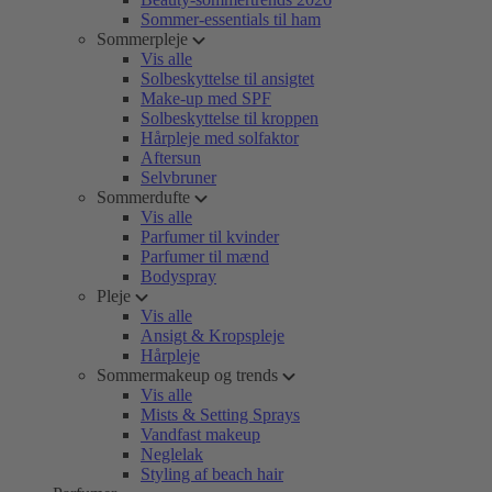
Sommer-essentials til ham
Sommerpleje
Vis alle
Solbeskyttelse til ansigtet
Make-up med SPF
Solbeskyttelse til kroppen
Hårpleje med solfaktor
Aftersun
Selvbruner
Sommerdufte
Vis alle
Parfumer til kvinder
Parfumer til mænd
Bodyspray
Pleje
Vis alle
Ansigt & Kropspleje
Hårpleje
Sommermakeup og trends
Vis alle
Mists & Setting Sprays
Vandfast makeup
Neglelak
Styling af beach hair