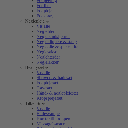
Fodpeeling
Fodfiler
Fodpleje
Fodspray
Neglepleje
Vis alle
Neglefiler
Neglebåndsfjerner
Negleklippere & -tang
Negleolie & -plejestifte
Neglesakse
Neglehærder
Neglelakker
Beautysæt
Vis alle
Shower- & badesæt
Fodplejesæt
Gavesæt
Hånd- & negleplejesæt
Kropsplejesæt
Tilbehør
Vis alle
Badesvampe
Børster til kroppen
Massagebørster