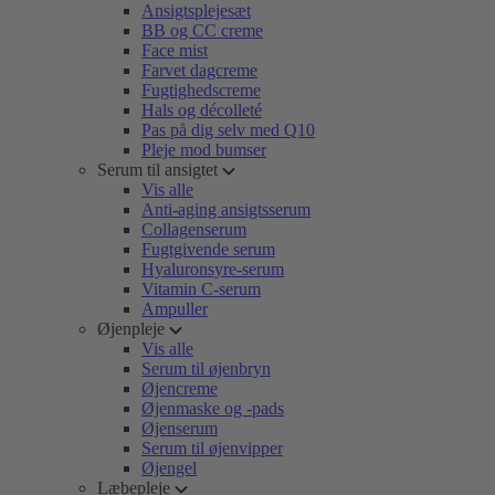
Ansigtsplejesæt
BB og CC creme
Face mist
Farvet dagcreme
Fugtighedscreme
Hals og décolleté
Pas på dig selv med Q10
Pleje mod bumser
Serum til ansigtet
Vis alle
Anti-aging ansigtsserum
Collagenserum
Fugtgivende serum
Hyaluronsyre-serum
Vitamin C-serum
Ampuller
Øjenpleje
Vis alle
Serum til øjenbryn
Øjencreme
Øjenmaske og -pads
Øjenserum
Serum til øjenvipper
Øjengel
Læbepleje