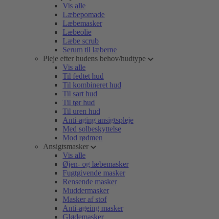
Vis alle
Læbepomade
Læbemasker
Læbeolie
Læbe scrub
Serum til læberne
Pleje efter hudens behov/hudtype
Vis alle
Til fedtet hud
Til kombineret hud
Til sart hud
Til tør hud
Til uren hud
Anti-aging ansigtspleje
Med solbeskyttelse
Mod rødmen
Ansigtsmasker
Vis alle
Øjen- og læbemasker
Fugtgivende masker
Rensende masker
Muddermasker
Masker af stof
Anti-ageing masker
Glødemasker