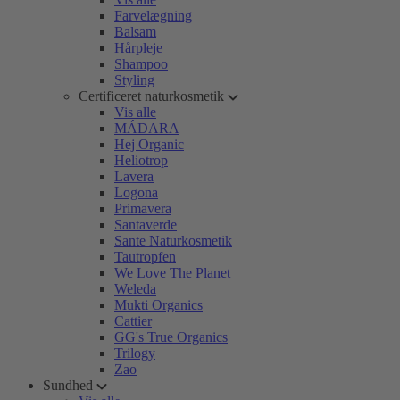
Farvelægning
Balsam
Hårpleje
Shampoo
Styling
Certificeret naturkosmetik
Vis alle
MÁDARA
Hej Organic
Heliotrop
Lavera
Logona
Primavera
Santaverde
Sante Naturkosmetik
Tautropfen
We Love The Planet
Weleda
Mukti Organics
Cattier
GG's True Organics
Trilogy
Zao
Sundhed