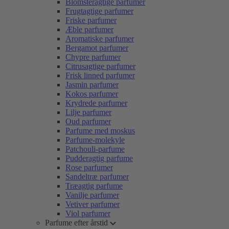
Blomsteragtige parfumer
Frugtagtige parfumer
Friske parfumer
Æble parfumer
Aromatiske parfumer
Bergamot parfumer
Chypre parfumer
Citrusagtige parfumer
Frisk linned parfumer
Jasmin parfumer
Kokos parfumer
Krydrede parfumer
Lilje parfumer
Oud parfumer
Parfume med moskus
Parfume-molekyle
Patchouli-parfume
Pudderagtig parfume
Rose parfumer
Sandeltræ parfumer
Træagtig parfume
Vanilje parfumer
Vetiver parfumer
Viol parfumer
Parfume efter årstid