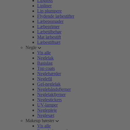
Lipgloss
Lipliner
Lip plumpere
Flydende læbestifter
Læbepomader
Læbeprimer
Læbetilbehør
Mat læbestift
Læbestiftsæt
Negle
Vis alle
Neglelak
Basislag
Top coats
Neglehærder
Neglefil
Gel-neglelak
Neglebåndsfjerner
Neglelakfjerner
Neglestickers
UV-lamper
Neglepleje
Neglesæt
Makeup børster
Vis alle