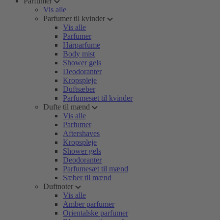
Parfumer
Vis alle
Parfumer til kvinder
Vis alle
Parfumer
Hårparfume
Body mist
Shower gels
Deodoranter
Kropspleje
Duftsæber
Parfumesæt til kvinder
Dufte til mænd
Vis alle
Parfumer
Aftershaves
Kropspleje
Shower gels
Deodoranter
Parfumesæt til mænd
Sæber til mænd
Duftnoter
Vis alle
Amber parfumer
Orientalske parfumer