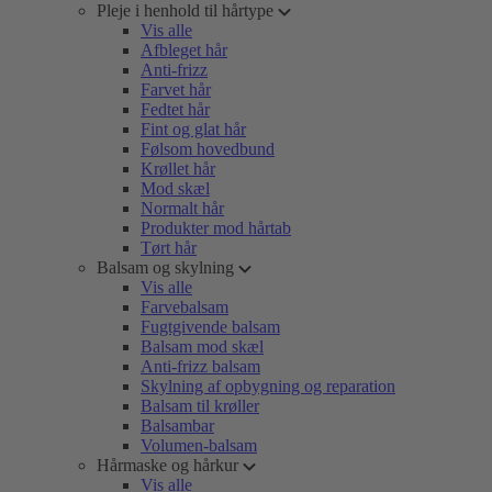
Pleje i henhold til hårtype
Vis alle
Afbleget hår
Anti-frizz
Farvet hår
Fedtet hår
Fint og glat hår
Følsom hovedbund
Krøllet hår
Mod skæl
Normalt hår
Produkter mod hårtab
Tørt hår
Balsam og skylning
Vis alle
Farvebalsam
Fugtgivende balsam
Balsam mod skæl
Anti-frizz balsam
Skylning af opbygning og reparation
Balsam til krøller
Balsambar
Volumen-balsam
Hårmaske og hårkur
Vis alle