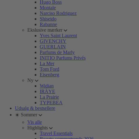
Hugo Boss
Montale
Narciso Rodriguez
Shiseido
Rabanne
Ekslusive mærker
Yves Saint Laurent
GIVENCHY
GUERLAIN
Parfums de Marly
INITIO Parfums Privés
La Mer
Tom Ford
Eisenberg
Ny
Widian
IRÄYE
La Prairie
TYPEBEA
Udsalg & bestsellere
☀️ Sommer
Vis alle
Highlights
Travel Essentials
Beauty-sommertrends 2026