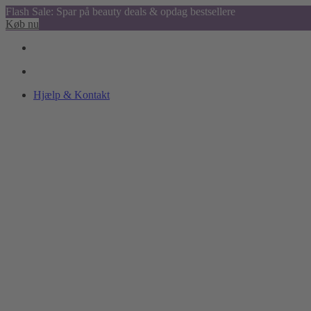
Flash Sale: Spar på beauty deals & opdag bestsellere
Køb nu
Hjælp & Kontakt