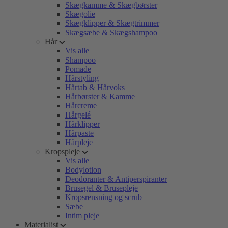
Skægkamme & Skægbørster
Skægolie
Skægklipper & Skægtrimmer
Skægsæbe & Skægshampoo
Hår
Vis alle
Shampoo
Pomade
Hårstyling
Hårtab & Hårvoks
Hårbørster & Kamme
Hårcreme
Hårgelé
Hårklipper
Hårpaste
Hårpleje
Kropspleje
Vis alle
Bodylotion
Deodoranter & Antiperspiranter
Brusegel & Brusepleje
Kropsrensning og scrub
Sæbe
Intim pleje
Materialist