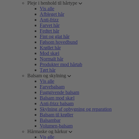
Pleje i henhold til hårtype
Vis alle
Afbleget hår
Anti-frizz
Farvet hår
Fedtet hår
Fint og glat hår
Følsom hovedbund
Krøllet hår
Mod skæl
Normalt hår
Produkter mod hårtab
Tørt hår
Balsam og skylning
Vis alle
Farvebalsam
Fugtgivende balsam
Balsam mod skæl
Anti-frizz balsam
Skylning af opbygning og reparation
Balsam til krøller
Balsambar
Volumen-balsam
Hårmaske og hårkur
Vis alle