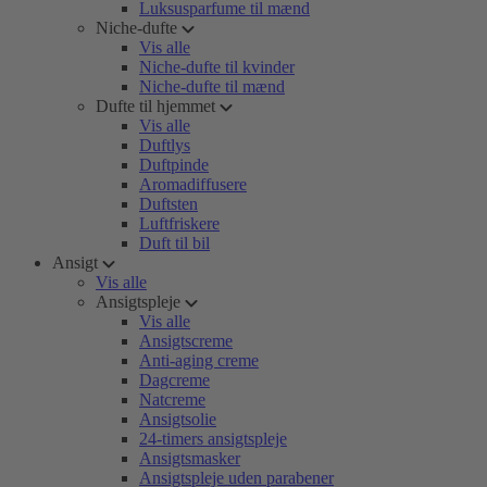
Luksusparfume til mænd
Niche-dufte
Vis alle
Niche-dufte til kvinder
Niche-dufte til mænd
Dufte til hjemmet
Vis alle
Duftlys
Duftpinde
Aromadiffusere
Duftsten
Luftfriskere
Duft til bil
Ansigt
Vis alle
Ansigtspleje
Vis alle
Ansigtscreme
Anti-aging creme
Dagcreme
Natcreme
Ansigtsolie
24-timers ansigtspleje
Ansigtsmasker
Ansigtspleje uden parabener