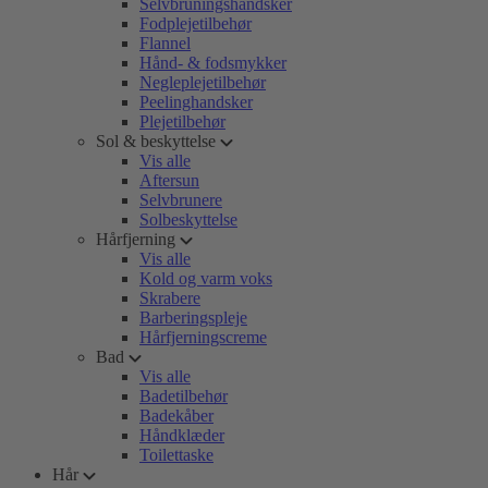
Selvbruningshandsker
Fodplejetilbehør
Flannel
Hånd- & fodsmykker
Negleplejetilbehør
Peelinghandsker
Plejetilbehør
Sol & beskyttelse
Vis alle
Aftersun
Selvbrunere
Solbeskyttelse
Hårfjerning
Vis alle
Kold og varm voks
Skrabere
Barberingspleje
Hårfjerningscreme
Bad
Vis alle
Badetilbehør
Badekåber
Håndklæder
Toilettaske
Hår