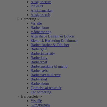
Ansigtsserum
Plejesæt
Ansigtsmasker
Ansigtsscrub
Barbering
Vis alle
Barberskum
Vådbarbering
Aftershave Balsam & Lotion
Elektrisk Barbering & Trimmer
Barberskraber & Tilbehør
Barbergelé
Barberingsstativ
Barberkniv
Barberkost
Barbermaskine til mænd
Barbersæbe
Barbersæt til Herrer
Barberskål
Barberskum
Fjernelse af næsehår
Før barbering
Barberpleje
Vis alle
Skægbalsam