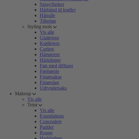
Sprayflasker
Hårbånd til krøller
Hårnåle
Tilbehør
Styling tools
Vis alle
Glattejern
Krøllejern
Curlers
Hårtørrere
Hårklipper
Føn med diffuser
Fønbørste
Frisørsakse
Frisørslag
Udtyndersaks
Makeup
Vis alle
Teint
Vis alle
Foundations
Concealere
Pudder
Rouge
Highlighter