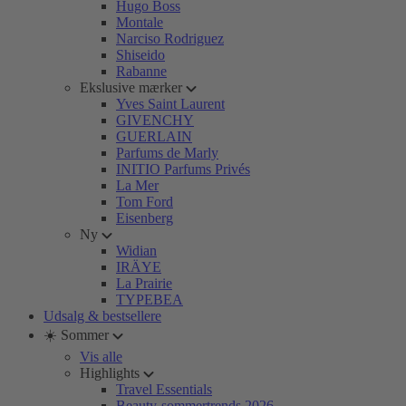
Hugo Boss
Montale
Narciso Rodriguez
Shiseido
Rabanne
Ekslusive mærker
Yves Saint Laurent
GIVENCHY
GUERLAIN
Parfums de Marly
INITIO Parfums Privés
La Mer
Tom Ford
Eisenberg
Ny
Widian
IRÄYE
La Prairie
TYPEBEA
Udsalg & bestsellere
☀️ Sommer
Vis alle
Highlights
Travel Essentials
Beauty-sommertrends 2026