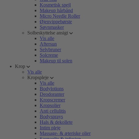
Kosmetisk spejl
Makeup hårbånd
Micro Needle Roller
Øjenvippebørste
Søvnmasker
Solbeskyttelse ansigt
Vis alle
Aftersun
Selvbruner
Solcreme
Makeup til solen
Krop
Vis alle
Kropspleje
Vis alle
Bodylotions
Deodoranter
Kropscremer
Kropsolier
Anti cellulitis
Bodysprays
Hals & dekollete
Intim pleje
Massage- & æteriske olier
Saunaolie & infusion