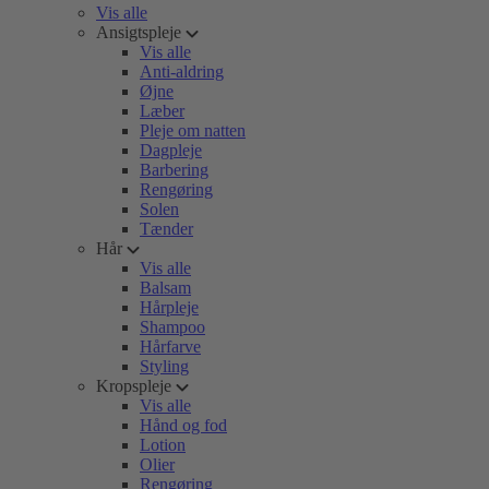
Vis alle
Ansigtspleje
Vis alle
Anti-aldring
Øjne
Læber
Pleje om natten
Dagpleje
Barbering
Rengøring
Solen
Tænder
Hår
Vis alle
Balsam
Hårpleje
Shampoo
Hårfarve
Styling
Kropspleje
Vis alle
Hånd og fod
Lotion
Olier
Rengøring