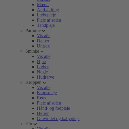
Mænd
Anti-aldring
Læbepleje
Pleje af solen
Tandpleje
Parfume
Vis alle
Damer
Unisex
Sminke
Vis alle
Øjne
Læber
Negle
Hudfarve
Kroppen
Vis alle
Kropspleje
Rens
Pleje af solen
Hånd- og fodpleje
Herrer
Graviditet og babypleje
Hår
Vis alle