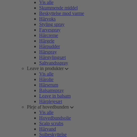
Vis alle
Skummende middel
Beskyttelse mod varme
Hårvoks
Styling spray
Farvespray
Hårcreme
Hårgele
Hårpudder
Hårspray
Hårstylingsæt
Saltvandsspray
Leave in produkter
Vis alle
Hårolie
Hårserum
Balsamspray
Leave in balsam
Hårplejesæt
Pleje af hovedbunden
Vis alle
Hovedbundsolie
Scalp scrubs
Hårvand
Solbeskyttelse