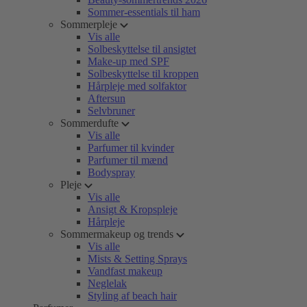
Sommer-essentials til ham
Sommerpleje
Vis alle
Solbeskyttelse til ansigtet
Make-up med SPF
Solbeskyttelse til kroppen
Hårpleje med solfaktor
Aftersun
Selvbruner
Sommerdufte
Vis alle
Parfumer til kvinder
Parfumer til mænd
Bodyspray
Pleje
Vis alle
Ansigt & Kropspleje
Hårpleje
Sommermakeup og trends
Vis alle
Mists & Setting Sprays
Vandfast makeup
Neglelak
Styling af beach hair