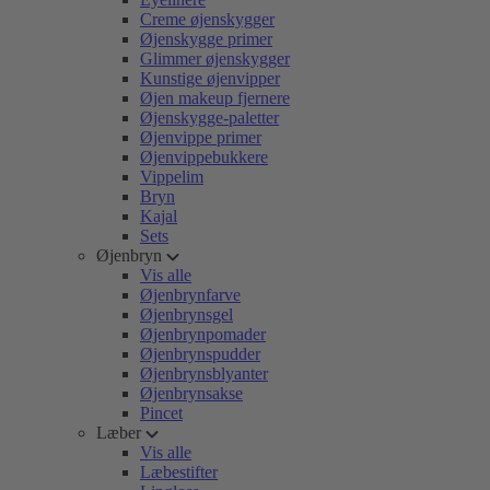
Creme øjenskygger
Øjenskygge primer
Glimmer øjenskygger
Kunstige øjenvipper
Øjen makeup fjernere
Øjenskygge-paletter
Øjenvippe primer
Øjenvippebukkere
Vippelim
Bryn
Kajal
Sets
Øjenbryn
Vis alle
Øjenbrynfarve
Øjenbrynsgel
Øjenbrynpomader
Øjenbrynspudder
Øjenbrynsblyanter
Øjenbrynsakse
Pincet
Læber
Vis alle
Læbestifter