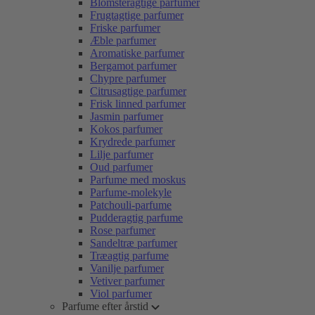
Blomsteragtige parfumer
Frugtagtige parfumer
Friske parfumer
Æble parfumer
Aromatiske parfumer
Bergamot parfumer
Chypre parfumer
Citrusagtige parfumer
Frisk linned parfumer
Jasmin parfumer
Kokos parfumer
Krydrede parfumer
Lilje parfumer
Oud parfumer
Parfume med moskus
Parfume-molekyle
Patchouli-parfume
Pudderagtig parfume
Rose parfumer
Sandeltræ parfumer
Træagtig parfume
Vanilje parfumer
Vetiver parfumer
Viol parfumer
Parfume efter årstid