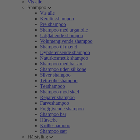
Vis alle
Shampoo
Vis alle
Keratin-shampoo
Pre-shampoo
Shampoo med arganolie
Udglattende shampoo
Volumengivende shampoo
Shampoo til mænd
Dybderensende shampoo
Naturkosmetik shampoo
Shampoo med balsam
Shampoo uden silikone
Silver shampoo
Tetræolie shampoo
Tørshampoo
Shampoo mod skæl
Reparer shampoo
Farveshampoo
Fugtgivende shampoo
Shampoo bar
Hårsæbe
Krølleshampoo
Shampoo sæt
Hårstyling