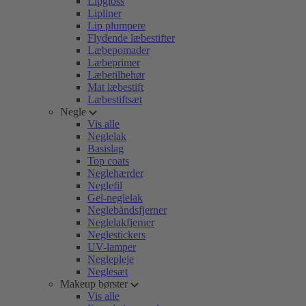
Lipgloss
Lipliner
Lip plumpere
Flydende læbestifter
Læbepomader
Læbeprimer
Læbetilbehør
Mat læbestift
Læbestiftsæt
Negle
Vis alle
Neglelak
Basislag
Top coats
Neglehærder
Neglefil
Gel-neglelak
Neglebåndsfjerner
Neglelakfjerner
Neglestickers
UV-lamper
Neglepleje
Neglesæt
Makeup børster
Vis alle