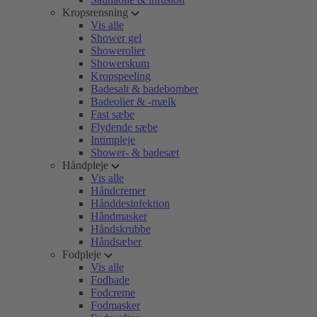
Kropsrensning
Vis alle
Shower gel
Showerolier
Showerskum
Kropspeeling
Badesalt & badebomber
Badeolier & -mælk
Fast sæbe
Flydende sæbe
Intimpleje
Shower- & badesæt
Håndpleje
Vis alle
Håndcremer
Hånddesinfektion
Håndmasker
Håndskrubbe
Håndsæber
Fodpleje
Vis alle
Fodbade
Fodcreme
Fodmasker