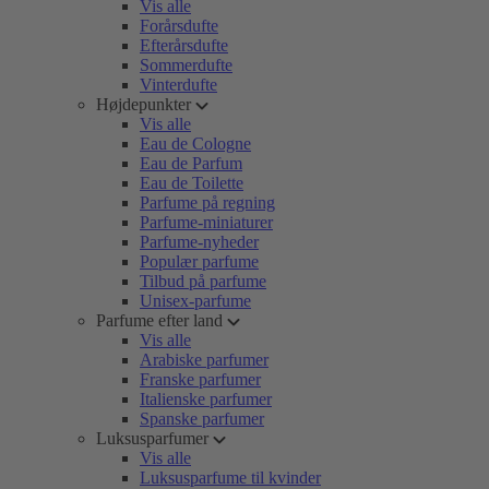
Vis alle
Forårsdufte
Efterårsdufte
Sommerdufte
Vinterdufte
Højdepunkter
Vis alle
Eau de Cologne
Eau de Parfum
Eau de Toilette
Parfume på regning
Parfume-miniaturer
Parfume-nyheder
Populær parfume
Tilbud på parfume
Unisex-parfume
Parfume efter land
Vis alle
Arabiske parfumer
Franske parfumer
Italienske parfumer
Spanske parfumer
Luksusparfumer
Vis alle
Luksusparfume til kvinder