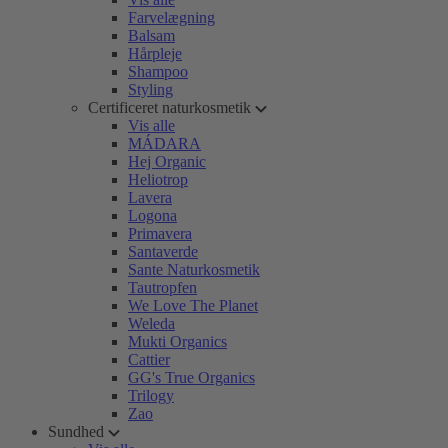
Farvelægning
Balsam
Hårpleje
Shampoo
Styling
Certificeret naturkosmetik
Vis alle
MÁDARA
Hej Organic
Heliotrop
Lavera
Logona
Primavera
Santaverde
Sante Naturkosmetik
Tautropfen
We Love The Planet
Weleda
Mukti Organics
Cattier
GG's True Organics
Trilogy
Zao
Sundhed