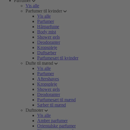
Parfumer
Vis alle
Parfumer til kvinder
Vis alle
Parfumer
Hårparfume
Body mist
Shower gels
Deodoranter
Kropspleje
Duftsæber
Parfumesæt til kvinder
Dufte til mænd
Vis alle
Parfumer
Aftershaves
Kropspleje
Shower gels
Deodoranter
Parfumesæt til mænd
Sæber til mænd
Duftnoter
Vis alle
Amber parfumer
Orientalske parfumer