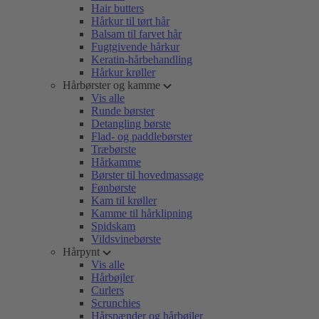
Hair butters
Hårkur til tørt hår
Balsam til farvet hår
Fugtgivende hårkur
Keratin-hårbehandling
Hårkur krøller
Hårbørster og kamme
Vis alle
Runde børster
Detangling børste
Flad- og paddlebørster
Træbørste
Hårkamme
Børster til hovedmassage
Fønbørste
Kam til krøller
Kamme til hårklipning
Spidskam
Vildsvinebørste
Hårpynt
Vis alle
Hårbøjler
Curlers
Scrunchies
Hårspænder og hårbøjler