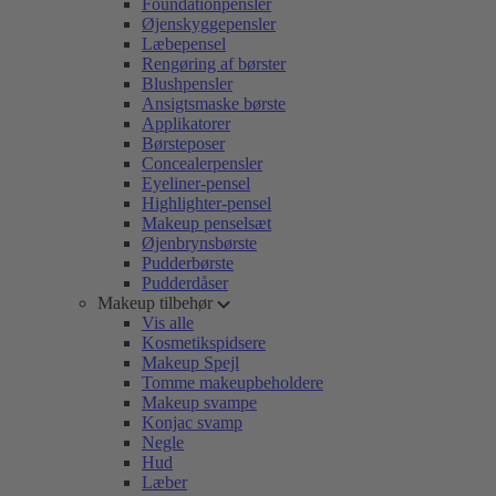
Foundationpensler
Øjenskyggepensler
Læbepensel
Rengøring af børster
Blushpensler
Ansigtsmaske børste
Applikatorer
Børsteposer
Concealerpensler
Eyeliner-pensel
Highlighter-pensel
Makeup penselsæt
Øjenbrynsbørste
Pudderbørste
Pudderdåser
Makeup tilbehør
Vis alle
Kosmetikspidsere
Makeup Spejl
Tomme makeupbeholdere
Makeup svampe
Konjac svamp
Negle
Hud
Læber