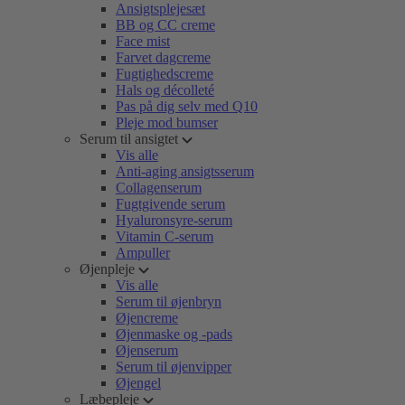
Ansigtsplejesæt
BB og CC creme
Face mist
Farvet dagcreme
Fugtighedscreme
Hals og décolleté
Pas på dig selv med Q10
Pleje mod bumser
Serum til ansigtet
Vis alle
Anti-aging ansigtsserum
Collagenserum
Fugtgivende serum
Hyaluronsyre-serum
Vitamin C-serum
Ampuller
Øjenpleje
Vis alle
Serum til øjenbryn
Øjencreme
Øjenmaske og -pads
Øjenserum
Serum til øjenvipper
Øjengel
Læbepleje