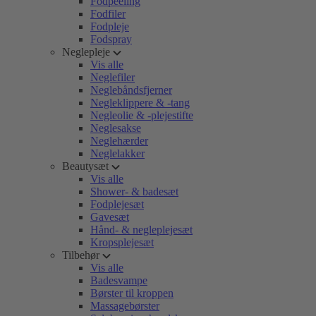
Fodpeeling
Fodfiler
Fodpleje
Fodspray
Neglepleje
Vis alle
Neglefiler
Neglebåndsfjerner
Negleklippere & -tang
Negleolie & -plejestifte
Neglesakse
Neglehærder
Neglelakker
Beautysæt
Vis alle
Shower- & badesæt
Fodplejesæt
Gavesæt
Hånd- & negleplejesæt
Kropsplejesæt
Tilbehør
Vis alle
Badesvampe
Børster til kroppen
Massagebørster