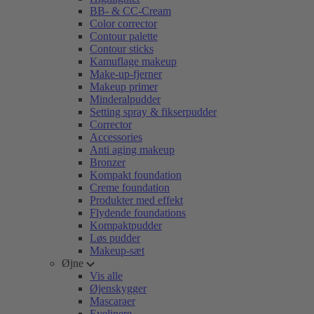
BB- & CC-Cream
Color corrector
Contour palette
Contour sticks
Kamuflage makeup
Make-up-fjerner
Makeup primer
Minderalpudder
Setting spray & fikserpudder
Corrector
Accessories
Anti aging makeup
Bronzer
Kompakt foundation
Creme foundation
Produkter med effekt
Flydende foundations
Kompaktpudder
Løs pudder
Makeup-sæt
Øjne
Vis alle
Øjenskygger
Mascaraer
Eyelinere