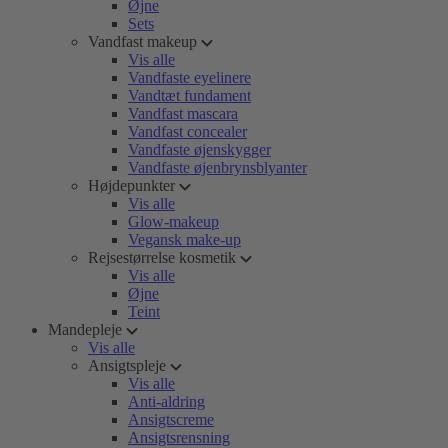
Øjne
Sets
Vandfast makeup
Vis alle
Vandfaste eyelinere
Vandtæt fundament
Vandfast mascara
Vandfast concealer
Vandfaste øjenskygger
Vandfaste øjenbrynsblyanter
Højdepunkter
Vis alle
Glow-makeup
Vegansk make-up
Rejsestørrelse kosmetik
Vis alle
Øjne
Teint
Mandepleje
Vis alle
Ansigtspleje
Vis alle
Anti-aldring
Ansigtscreme
Ansigtsrensning