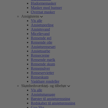
Hudormemasker
Masker mod bumser
Overnat masker
Ansigtsrens
Vis alle
Ansigtspeeling
Ansigtsvand
Micellevand
Rensende gel
Rensende olie
Ansigtsrensesæt
Ansigtssæbe
Rensecreme
Rensende mælk
Rensende skum
Rensepulver
Renseservietter
Renseskum
Vaskbare rondeller
Skønhedsværktøj- og tilbehør
Vis alle
Ansigtsmassage
Børster til ansigtsrensning
Redskaber til ansigtsrensning
Gua Sha