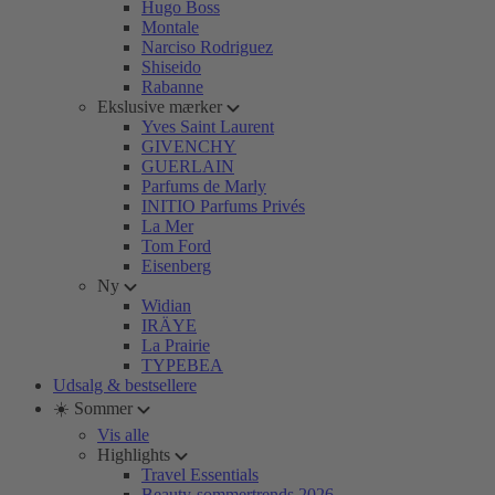
Hugo Boss
Montale
Narciso Rodriguez
Shiseido
Rabanne
Ekslusive mærker
Yves Saint Laurent
GIVENCHY
GUERLAIN
Parfums de Marly
INITIO Parfums Privés
La Mer
Tom Ford
Eisenberg
Ny
Widian
IRÄYE
La Prairie
TYPEBEA
Udsalg & bestsellere
☀️ Sommer
Vis alle
Highlights
Travel Essentials
Beauty-sommertrends 2026