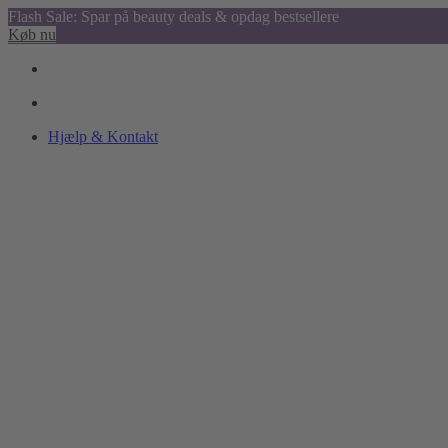
Flash Sale: Spar på beauty deals & opdag bestsellere
Køb nu
Hjælp & Kontakt