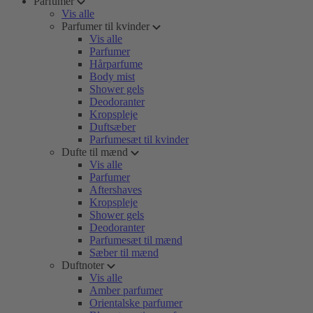
Parfumer
Vis alle
Parfumer til kvinder
Vis alle
Parfumer
Hårparfume
Body mist
Shower gels
Deodoranter
Kropspleje
Duftsæber
Parfumesæt til kvinder
Dufte til mænd
Vis alle
Parfumer
Aftershaves
Kropspleje
Shower gels
Deodoranter
Parfumesæt til mænd
Sæber til mænd
Duftnoter
Vis alle
Amber parfumer
Orientalske parfumer