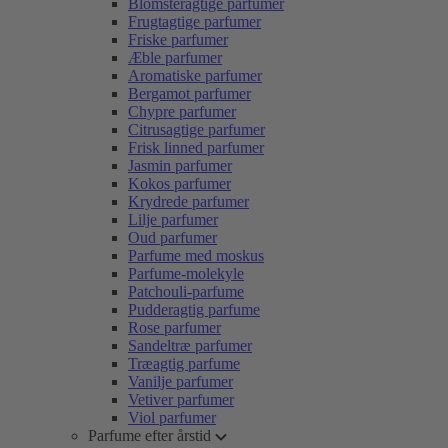
Blomsteragtige parfumer
Frugtagtige parfumer
Friske parfumer
Æble parfumer
Aromatiske parfumer
Bergamot parfumer
Chypre parfumer
Citrusagtige parfumer
Frisk linned parfumer
Jasmin parfumer
Kokos parfumer
Krydrede parfumer
Lilje parfumer
Oud parfumer
Parfume med moskus
Parfume-molekyle
Patchouli-parfume
Pudderagtig parfume
Rose parfumer
Sandeltræ parfumer
Træagtig parfume
Vanilje parfumer
Vetiver parfumer
Viol parfumer
Parfume efter årstid