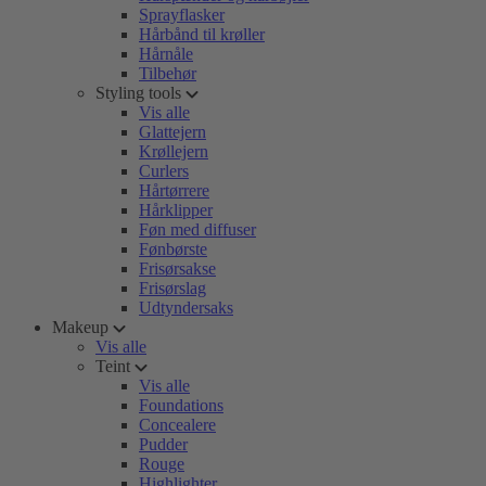
Sprayflasker
Hårbånd til krøller
Hårnåle
Tilbehør
Styling tools
Vis alle
Glattejern
Krøllejern
Curlers
Hårtørrere
Hårklipper
Føn med diffuser
Fønbørste
Frisørsakse
Frisørslag
Udtyndersaks
Makeup
Vis alle
Teint
Vis alle
Foundations
Concealere
Pudder
Rouge
Highlighter