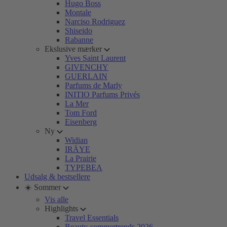
Hugo Boss
Montale
Narciso Rodriguez
Shiseido
Rabanne
Ekslusive mærker
Yves Saint Laurent
GIVENCHY
GUERLAIN
Parfums de Marly
INITIO Parfums Privés
La Mer
Tom Ford
Eisenberg
Ny
Widian
IRÄYE
La Prairie
TYPEBEA
Udsalg & bestsellere
☀️ Sommer
Vis alle
Highlights
Travel Essentials
Beauty-sommertrends 2026