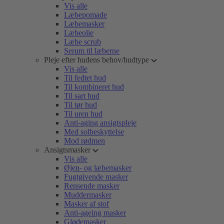
Vis alle
Læbepomade
Læbemasker
Læbeolie
Læbe scrub
Serum til læberne
Pleje efter hudens behov/hudtype
Vis alle
Til fedtet hud
Til kombineret hud
Til sart hud
Til tør hud
Til uren hud
Anti-aging ansigtspleje
Med solbeskyttelse
Mod rødmen
Ansigtsmasker
Vis alle
Øjen- og læbemasker
Fugtgivende masker
Rensende masker
Muddermasker
Masker af stof
Anti-ageing masker
Glødemasker