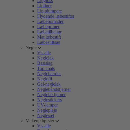
Lipgloss
Lipliner
Lip plumpere
Flydende læbestifter
Læbepomader
Læbeprimer
Læbetilbehør
Mat læbestift
Læbestiftsæt
Negle
Vis alle
Neglelak
Basislag
Top coats
Neglehærder
Neglefil
Gel-neglelak
Neglebåndsfjerner
Neglelakfjerner
Neglestickers
UV-lamper
Neglepleje
Neglesæt
Makeup børster
Vis alle