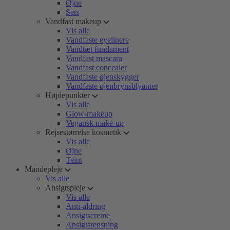
Øjne
Sets
Vandfast makeup
Vis alle
Vandfaste eyelinere
Vandtæt fundament
Vandfast mascara
Vandfast concealer
Vandfaste øjenskygger
Vandfaste øjenbrynsblyanter
Højdepunkter
Vis alle
Glow-makeup
Vegansk make-up
Rejsestørrelse kosmetik
Vis alle
Øjne
Teint
Mandepleje
Vis alle
Ansigtspleje
Vis alle
Anti-aldring
Ansigtscreme
Ansigtsrensning