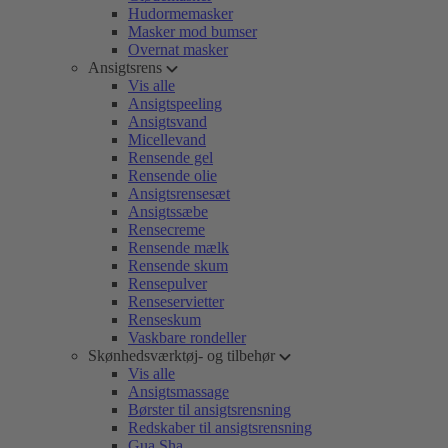
Hudormemasker
Masker mod bumser
Overnat masker
Ansigtsrens
Vis alle
Ansigtspeeling
Ansigtsvand
Micellevand
Rensende gel
Rensende olie
Ansigtsrensesæt
Ansigtssæbe
Rensecreme
Rensende mælk
Rensende skum
Rensepulver
Renseservietter
Renseskum
Vaskbare rondeller
Skønhedsværktøj- og tilbehør
Vis alle
Ansigtsmassage
Børster til ansigtsrensning
Redskaber til ansigtsrensning
Gua Sha