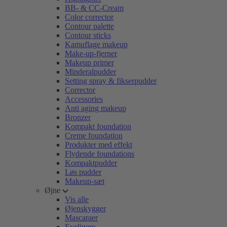
BB- & CC-Cream
Color corrector
Contour palette
Contour sticks
Kamuflage makeup
Make-up-fjerner
Makeup primer
Minderalpudder
Setting spray & fikserpudder
Corrector
Accessories
Anti aging makeup
Bronzer
Kompakt foundation
Creme foundation
Produkter med effekt
Flydende foundations
Kompaktpudder
Løs pudder
Makeup-sæt
Øjne
Vis alle
Øjenskygger
Mascaraer
Eyelinere