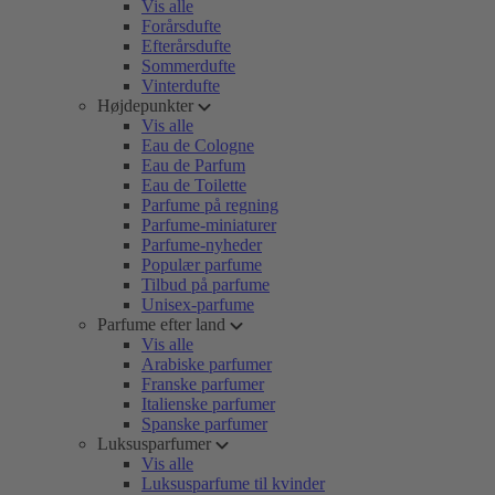
Vis alle
Forårsdufte
Efterårsdufte
Sommerdufte
Vinterdufte
Højdepunkter
Vis alle
Eau de Cologne
Eau de Parfum
Eau de Toilette
Parfume på regning
Parfume-miniaturer
Parfume-nyheder
Populær parfume
Tilbud på parfume
Unisex-parfume
Parfume efter land
Vis alle
Arabiske parfumer
Franske parfumer
Italienske parfumer
Spanske parfumer
Luksusparfumer
Vis alle
Luksusparfume til kvinder