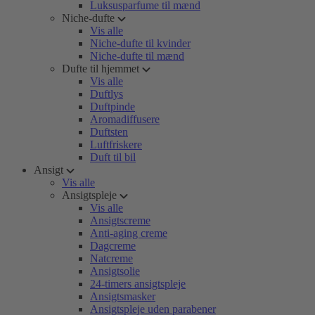
Luksusparfume til mænd
Niche-dufte
Vis alle
Niche-dufte til kvinder
Niche-dufte til mænd
Dufte til hjemmet
Vis alle
Duftlys
Duftpinde
Aromadiffusere
Duftsten
Luftfriskere
Duft til bil
Ansigt
Vis alle
Ansigtspleje
Vis alle
Ansigtscreme
Anti-aging creme
Dagcreme
Natcreme
Ansigtsolie
24-timers ansigtspleje
Ansigtsmasker
Ansigtspleje uden parabener