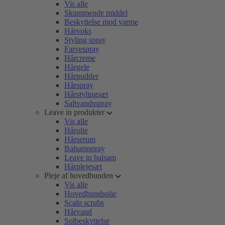
Vis alle
Skummende middel
Beskyttelse mod varme
Hårvoks
Styling spray
Farvespray
Hårcreme
Hårgele
Hårpudder
Hårspray
Hårstylingsæt
Saltvandsspray
Leave in produkter
Vis alle
Hårolie
Hårserum
Balsamspray
Leave in balsam
Hårplejesæt
Pleje af hovedbunden
Vis alle
Hovedbundsolie
Scalp scrubs
Hårvand
Solbeskyttelse