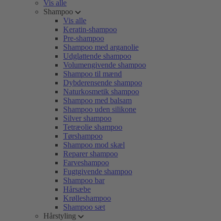
Vis alle
Shampoo
Vis alle
Keratin-shampoo
Pre-shampoo
Shampoo med arganolie
Udglattende shampoo
Volumengivende shampoo
Shampoo til mænd
Dybderensende shampoo
Naturkosmetik shampoo
Shampoo med balsam
Shampoo uden silikone
Silver shampoo
Tetræolie shampoo
Tørshampoo
Shampoo mod skæl
Reparer shampoo
Farveshampoo
Fugtgivende shampoo
Shampoo bar
Hårsæbe
Krølleshampoo
Shampoo sæt
Hårstyling