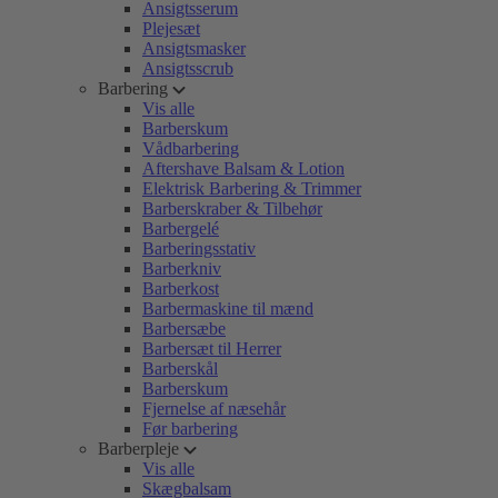
Ansigtsserum
Plejesæt
Ansigtsmasker
Ansigtsscrub
Barbering
Vis alle
Barberskum
Vådbarbering
Aftershave Balsam & Lotion
Elektrisk Barbering & Trimmer
Barberskraber & Tilbehør
Barbergelé
Barberingsstativ
Barberkniv
Barberkost
Barbermaskine til mænd
Barbersæbe
Barbersæt til Herrer
Barberskål
Barberskum
Fjernelse af næsehår
Før barbering
Barberpleje
Vis alle
Skægbalsam