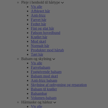
Pleje i henhold til hårtype
Vis alle
Afbleget hår
Anti-frizz
Farvet hår
Fedtet hår
Fint og glat hår
Følsom hovedbund
Krøllet hår
Mod skæl
Normalt hår
Produkter mod hårtab
Tørt hår
Balsam og skylning
Vis alle
Farvebalsam
Fugtgivende balsam
Balsam mod skæl
Anti-frizz balsam
Skylning af opbygning og reparation
Balsam til krøller
Balsambar
Volumen-balsam
Hårmaske og hårkur
Vis alle