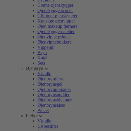
Creme øjenskygger
Øjenskygge primer
Glimmer øjenskygger
Kunstige øjenvipper
Øjen makeup fjernere
Øjenskygge-paletter
Øjenvippe primer
Øjenvippebukkere
Vippelim
Bryn
Kajal
Sets
Øjenbryn
Vis alle
Øjenbrynfarve
Øjenbrynsgel
Øjenbrynpomader
Øjenbrynspudder
Øjenbrynsblyanter
Øjenbrynsakse
Pincet
Læber
Vis alle
Læbestifter