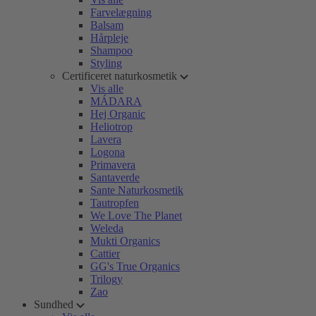
Farvelægning
Balsam
Hårpleje
Shampoo
Styling
Certificeret naturkosmetik
Vis alle
MÁDARA
Hej Organic
Heliotrop
Lavera
Logona
Primavera
Santaverde
Sante Naturkosmetik
Tautropfen
We Love The Planet
Weleda
Mukti Organics
Cattier
GG's True Organics
Trilogy
Zao
Sundhed