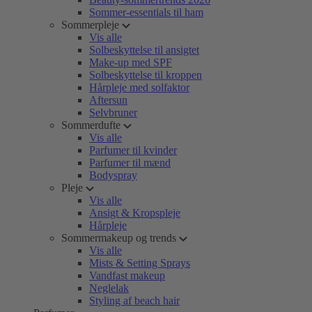
Sommer-essentials til ham
Sommerpleje
Vis alle
Solbeskyttelse til ansigtet
Make-up med SPF
Solbeskyttelse til kroppen
Hårpleje med solfaktor
Aftersun
Selvbruner
Sommerdufte
Vis alle
Parfumer til kvinder
Parfumer til mænd
Bodyspray
Pleje
Vis alle
Ansigt & Kropspleje
Hårpleje
Sommermakeup og trends
Vis alle
Mists & Setting Sprays
Vandfast makeup
Neglelak
Styling af beach hair