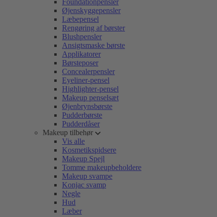
Foundationpensler
Øjenskyggepensler
Læbepensel
Rengøring af børster
Blushpensler
Ansigtsmaske børste
Applikatorer
Børsteposer
Concealerpensler
Eyeliner-pensel
Highlighter-pensel
Makeup penselsæt
Øjenbrynsbørste
Pudderbørste
Pudderdåser
Makeup tilbehør
Vis alle
Kosmetikspidsere
Makeup Spejl
Tomme makeupbeholdere
Makeup svampe
Konjac svamp
Negle
Hud
Læber