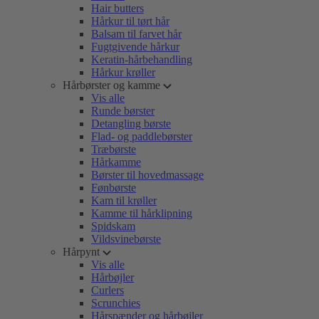
Hair butters
Hårkur til tørt hår
Balsam til farvet hår
Fugtgivende hårkur
Keratin-hårbehandling
Hårkur krøller
Hårbørster og kamme
Vis alle
Runde børster
Detangling børste
Flad- og paddlebørster
Træbørste
Hårkamme
Børster til hovedmassage
Fønbørste
Kam til krøller
Kamme til hårklipning
Spidskam
Vildsvinebørste
Hårpynt
Vis alle
Hårbøjler
Curlers
Scrunchies
Hårspænder og hårbøjler