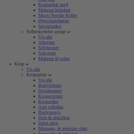
Kosmetisk spejl
Makeup hårbånd
Micro Needle Roller
Øjenvippebørste
Søvnmasker
Solbeskyttelse ansigt
Vis alle
Aftersun
Selvbruner
Solcreme
Makeup til solen
Krop
Vis alle
Kropspleje
Vis alle
Bodylotions
Deodoranter
Kropscremer
Kropsolier
Anti cellulitis
Bodysprays
Hals & dekollete
Intim pleje
Massage- & æteriske olier
Saunaolie & infusion