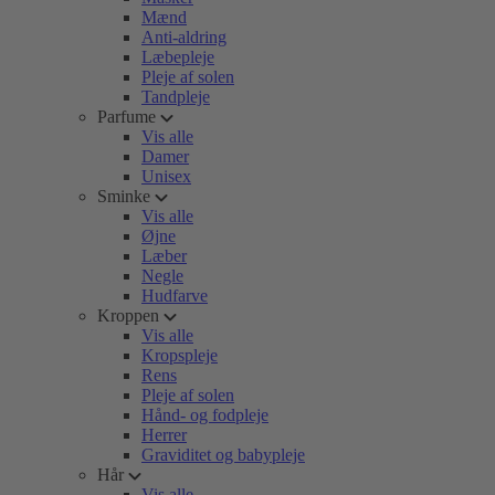
Mænd
Anti-aldring
Læbepleje
Pleje af solen
Tandpleje
Parfume
Vis alle
Damer
Unisex
Sminke
Vis alle
Øjne
Læber
Negle
Hudfarve
Kroppen
Vis alle
Kropspleje
Rens
Pleje af solen
Hånd- og fodpleje
Herrer
Graviditet og babypleje
Hår
Vis alle