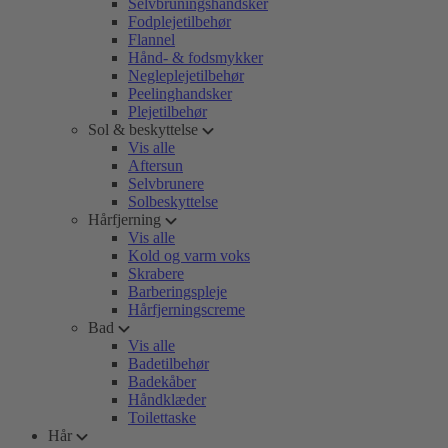
Selvbruningshandsker
Fodplejetilbehør
Flannel
Hånd- & fodsmykker
Negleplejetilbehør
Peelinghandsker
Plejetilbehør
Sol & beskyttelse
Vis alle
Aftersun
Selvbrunere
Solbeskyttelse
Hårfjerning
Vis alle
Kold og varm voks
Skrabere
Barberingspleje
Hårfjerningscreme
Bad
Vis alle
Badetilbehør
Badekåber
Håndklæder
Toilettaske
Hår