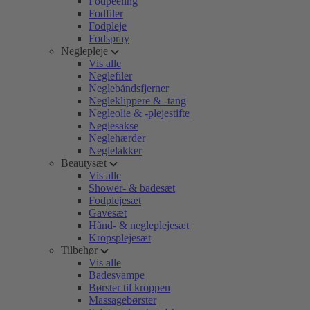
Fodpeeling
Fodfiler
Fodpleje
Fodspray
Neglepleje
Vis alle
Neglefiler
Neglebåndsfjerner
Negleklippere & -tang
Negleolie & -plejestifte
Neglesakse
Neglehærder
Neglelakker
Beautysæt
Vis alle
Shower- & badesæt
Fodplejesæt
Gavesæt
Hånd- & negleplejesæt
Kropsplejesæt
Tilbehør
Vis alle
Badesvampe
Børster til kroppen
Massagebørster