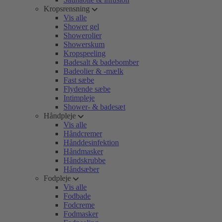
Kropsrensning
Vis alle
Shower gel
Showerolier
Showerskum
Kropspeeling
Badesalt & badebomber
Badeolier & -mælk
Fast sæbe
Flydende sæbe
Intimpleje
Shower- & badesæt
Håndpleje
Vis alle
Håndcremer
Hånddesinfektion
Håndmasker
Håndskrubbe
Håndsæber
Fodpleje
Vis alle
Fodbade
Fodcreme
Fodmasker