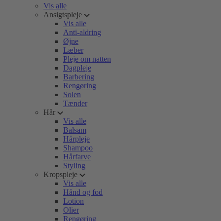
Vis alle
Ansigtspleje
Vis alle
Anti-aldring
Øjne
Læber
Pleje om natten
Dagpleje
Barbering
Rengøring
Solen
Tænder
Hår
Vis alle
Balsam
Hårpleje
Shampoo
Hårfarve
Styling
Kropspleje
Vis alle
Hånd og fod
Lotion
Olier
Rengøring