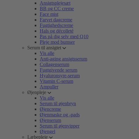
Ansigtsplejesæt
BB og CC creme
Face mist
Farvet dagcreme
Fugtighedscreme
Hals og décolleté
Pas på dig selv med Q10
Pleje mod bumser
Serum til ansigtet
Vis alle
Anti-aging ansigtsserum
Collagenserum
Fugtgivende serum
Hyaluronsyre-serum
Vitamin C-serum
Ampuller
Øjenpleje
Vis alle
Serum til øjenbryn
Øjencreme
Øjenmaske og -pads
Øjenserum
Serum til øjenvipper
Øjengel
Læbepleje