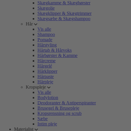
Skægkamme & Skægbørster
Skægolie
Skægklipper & Skægtrimmer
Skægsæbe & Skægshampoo
Hår
Vis alle
Shampoo
Pomade
Hårstyling
Hårtab & Hårvoks
Hårbørster & Kamme
Hårcreme
Hårgelé
Hårklipper
Hårpaste
Hårpleje
Kropspleje
Vis alle
Bodylotion
Deodoranter & Antiperspiranter
Brusegel & Brusepleje
Kropsrensning og scrub
Sæbe
Intim pleje
Materialist