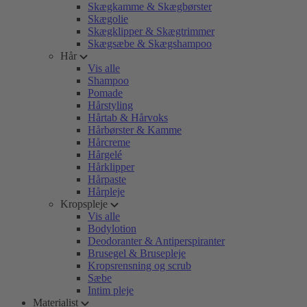
Skægkamme & Skægbørster
Skægolie
Skægklipper & Skægtrimmer
Skægsæbe & Skægshampoo
Hår
Vis alle
Shampoo
Pomade
Hårstyling
Hårtab & Hårvoks
Hårbørster & Kamme
Hårcreme
Hårgelé
Hårklipper
Hårpaste
Hårpleje
Kropspleje
Vis alle
Bodylotion
Deodoranter & Antiperspiranter
Brusegel & Brusepleje
Kropsrensning og scrub
Sæbe
Intim pleje
Materialist