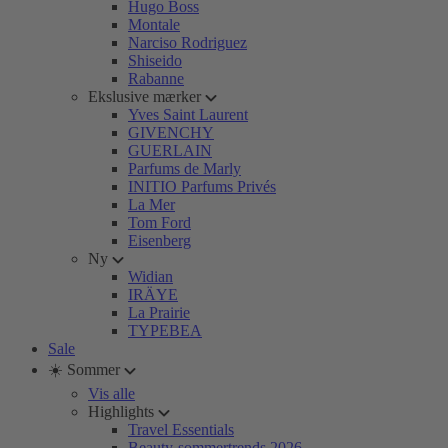
Hugo Boss
Montale
Narciso Rodriguez
Shiseido
Rabanne
Ekslusive mærker
Yves Saint Laurent
GIVENCHY
GUERLAIN
Parfums de Marly
INITIO Parfums Privés
La Mer
Tom Ford
Eisenberg
Ny
Widian
IRÄYE
La Prairie
TYPEBEA
Sale
☀️ Sommer
Vis alle
Highlights
Travel Essentials
Beauty-sommertrends 2026