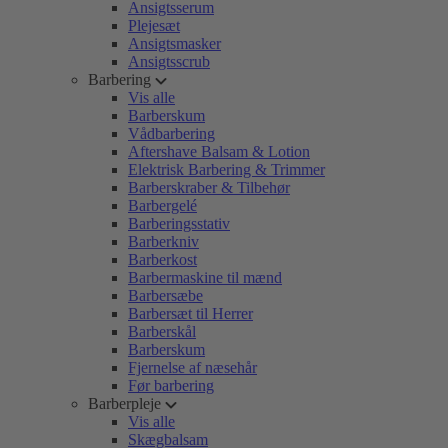
Ansigtsserum
Plejesæt
Ansigtsmasker
Ansigtsscrub
Barbering
Vis alle
Barberskum
Vådbarbering
Aftershave Balsam & Lotion
Elektrisk Barbering & Trimmer
Barberskraber & Tilbehør
Barbergelé
Barberingsstativ
Barberkniv
Barberkost
Barbermaskine til mænd
Barbersæbe
Barbersæt til Herrer
Barberskål
Barberskum
Fjernelse af næsehår
Før barbering
Barberpleje
Vis alle
Skægbalsam