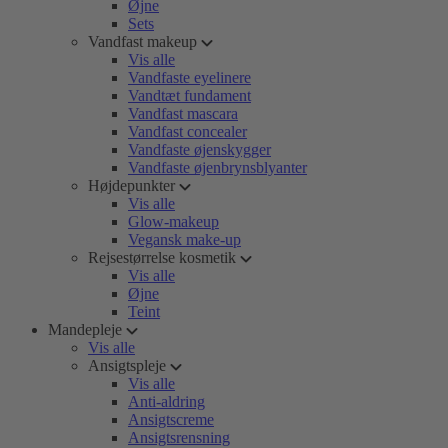
Øjne
Sets
Vandfast makeup
Vis alle
Vandfaste eyelinere
Vandtæt fundament
Vandfast mascara
Vandfast concealer
Vandfaste øjenskygger
Vandfaste øjenbrynsblyanter
Højdepunkter
Vis alle
Glow-makeup
Vegansk make-up
Rejsestørrelse kosmetik
Vis alle
Øjne
Teint
Mandepleje
Vis alle
Ansigtspleje
Vis alle
Anti-aldring
Ansigtscreme
Ansigtsrensning