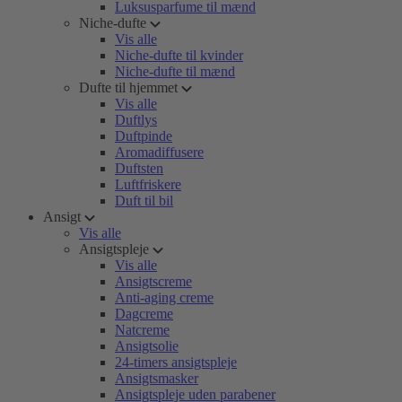
Luksusparfume til mænd
Niche-dufte
Vis alle
Niche-dufte til kvinder
Niche-dufte til mænd
Dufte til hjemmet
Vis alle
Duftlys
Duftpinde
Aromadiffusere
Duftsten
Luftfriskere
Duft til bil
Ansigt
Vis alle
Ansigtspleje
Vis alle
Ansigtscreme
Anti-aging creme
Dagcreme
Natcreme
Ansigtsolie
24-timers ansigtspleje
Ansigtsmasker
Ansigtspleje uden parabener