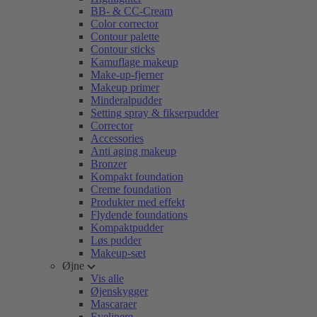
BB- & CC-Cream
Color corrector
Contour palette
Contour sticks
Kamuflage makeup
Make-up-fjerner
Makeup primer
Minderalpudder
Setting spray & fikserpudder
Corrector
Accessories
Anti aging makeup
Bronzer
Kompakt foundation
Creme foundation
Produkter med effekt
Flydende foundations
Kompaktpudder
Løs pudder
Makeup-sæt
Øjne
Vis alle
Øjenskygger
Mascaraer
Eyelinere