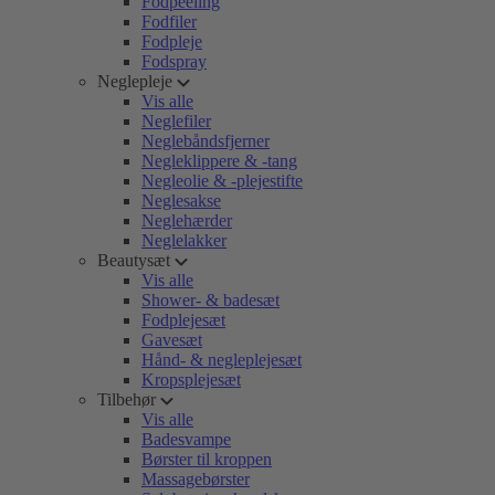
Fodpeeling
Fodfiler
Fodpleje
Fodspray
Neglepleje
Vis alle
Neglefiler
Neglebåndsfjerner
Negleklippere & -tang
Negleolie & -plejestifte
Neglesakse
Neglehærder
Neglelakker
Beautysæt
Vis alle
Shower- & badesæt
Fodplejesæt
Gavesæt
Hånd- & negleplejesæt
Kropsplejesæt
Tilbehør
Vis alle
Badesvampe
Børster til kroppen
Massagebørster