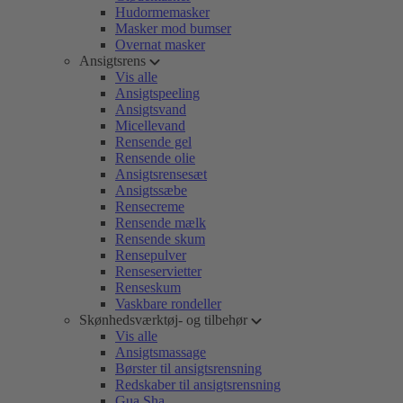
Hudormemasker
Masker mod bumser
Overnat masker
Ansigtsrens
Vis alle
Ansigtspeeling
Ansigtsvand
Micellevand
Rensende gel
Rensende olie
Ansigtsrensesæt
Ansigtssæbe
Rensecreme
Rensende mælk
Rensende skum
Rensepulver
Renseservietter
Renseskum
Vaskbare rondeller
Skønhedsværktøj- og tilbehør
Vis alle
Ansigtsmassage
Børster til ansigtsrensning
Redskaber til ansigtsrensning
Gua Sha