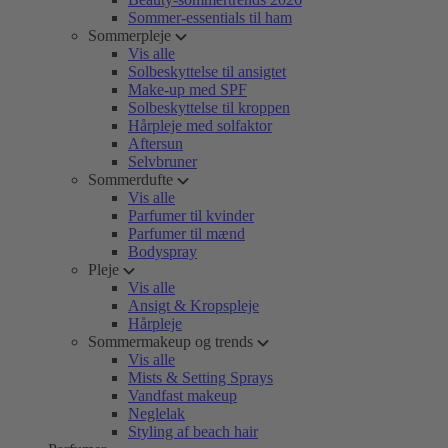
Sommer-essentials til ham
Sommerpleje
Vis alle
Solbeskyttelse til ansigtet
Make-up med SPF
Solbeskyttelse til kroppen
Hårpleje med solfaktor
Aftersun
Selvbruner
Sommerdufte
Vis alle
Parfumer til kvinder
Parfumer til mænd
Bodyspray
Pleje
Vis alle
Ansigt & Kropspleje
Hårpleje
Sommermakeup og trends
Vis alle
Mists & Setting Sprays
Vandfast makeup
Neglelak
Styling af beach hair