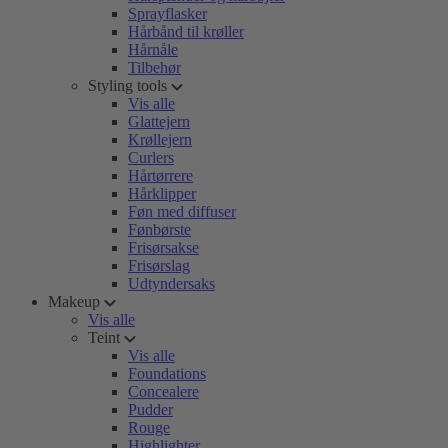
Sprayflasker
Hårbånd til krøller
Hårnåle
Tilbehør
Styling tools
Vis alle
Glattejern
Krøllejern
Curlers
Hårtørrere
Hårklipper
Føn med diffuser
Fønbørste
Frisørsakse
Frisørslag
Udtyndersaks
Makeup
Vis alle
Teint
Vis alle
Foundations
Concealere
Pudder
Rouge
Highlighter