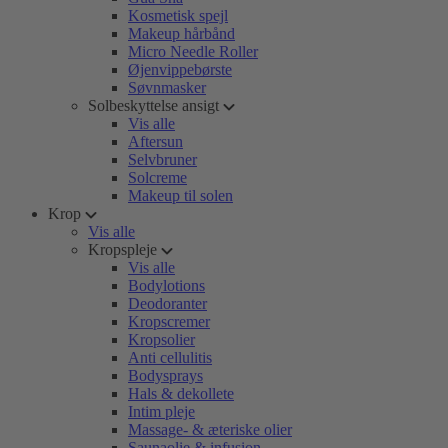
Kosmetisk spejl
Makeup hårbånd
Micro Needle Roller
Øjenvippebørste
Søvnmasker
Solbeskyttelse ansigt
Vis alle
Aftersun
Selvbruner
Solcreme
Makeup til solen
Krop
Vis alle
Kropspleje
Vis alle
Bodylotions
Deodoranter
Kropscremer
Kropsolier
Anti cellulitis
Bodysprays
Hals & dekollete
Intim pleje
Massage- & æteriske olier
Saunaolie & infusion