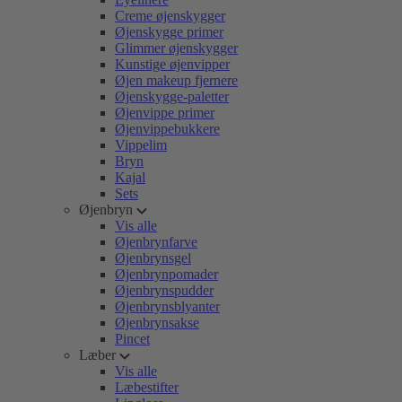
Creme øjenskygger
Øjenskygge primer
Glimmer øjenskygger
Kunstige øjenvipper
Øjen makeup fjernere
Øjenskygge-paletter
Øjenvippe primer
Øjenvippebukkere
Vippelim
Bryn
Kajal
Sets
Øjenbryn
Vis alle
Øjenbrynfarve
Øjenbrynsgel
Øjenbrynpomader
Øjenbrynspudder
Øjenbrynsblyanter
Øjenbrynsakse
Pincet
Læber
Vis alle
Læbestifter