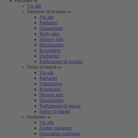
Parfumer
Vis alle
Parfumer til kvinder
Vis alle
Parfumer
Hårparfume
Body mist
Shower gels
Deodoranter
Kropspleje
Duftsæber
Parfumesæt til kvinder
Dufte til mænd
Vis alle
Parfumer
Aftershaves
Kropspleje
Shower gels
Deodoranter
Parfumesæt til mænd
Sæber til mænd
Duftnoter
Vis alle
Amber parfumer
Orientalske parfumer