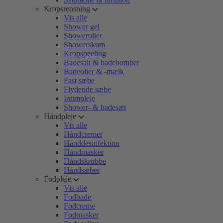
Kropsrensning
Vis alle
Shower gel
Showerolier
Showerskum
Kropspeeling
Badesalt & badebomber
Badeolier & -mælk
Fast sæbe
Flydende sæbe
Intimpleje
Shower- & badesæt
Håndpleje
Vis alle
Håndcremer
Hånddesinfektion
Håndmasker
Håndskrubbe
Håndsæber
Fodpleje
Vis alle
Fodbade
Fodcreme
Fodmasker