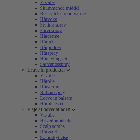
Vis alle
Skummende middel
Beskyttelse mod varme
Hårvoks
Styling spray
Farvespray
Hårcreme
Hårgele
Hårpudder
Hårspray
Hårstylingsæt
Saltvandsspray
Leave in produkter
Vis alle
Hårolie
Hårserum
Balsamspray
Leave in balsam
Hårplejesæt
Pleje af hovedbunden
Vis alle
Hovedbundsolie
Scalp scrubs
Hårvand
Solbeskyttelse