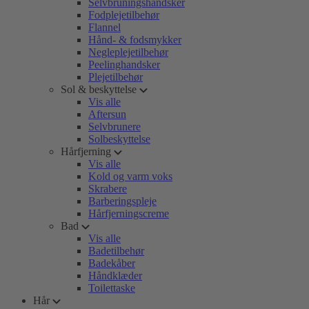
Selvbruningshandsker
Fodplejetilbehør
Flannel
Hånd- & fodsmykker
Negleplejetilbehør
Peelinghandsker
Plejetilbehør
Sol & beskyttelse
Vis alle
Aftersun
Selvbrunere
Solbeskyttelse
Hårfjerning
Vis alle
Kold og varm voks
Skrabere
Barberingspleje
Hårfjerningscreme
Bad
Vis alle
Badetilbehør
Badekåber
Håndklæder
Toilettaske
Hår