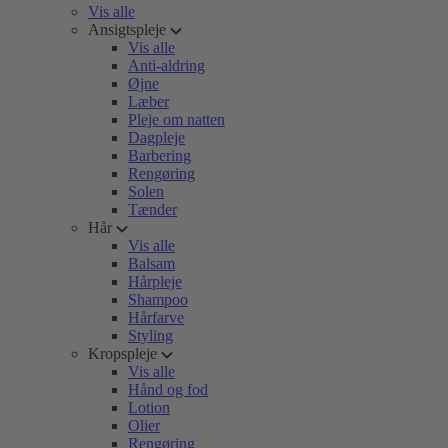
Vis alle
Ansigtspleje
Vis alle
Anti-aldring
Øjne
Læber
Pleje om natten
Dagpleje
Barbering
Rengøring
Solen
Tænder
Hår
Vis alle
Balsam
Hårpleje
Shampoo
Hårfarve
Styling
Kropspleje
Vis alle
Hånd og fod
Lotion
Olier
Rengøring