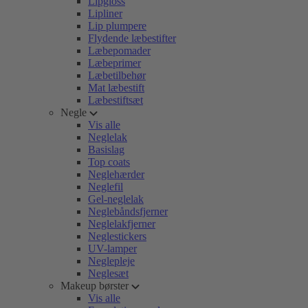
Lipgloss
Lipliner
Lip plumpere
Flydende læbestifter
Læbepomader
Læbeprimer
Læbetilbehør
Mat læbestift
Læbestiftsæt
Negle
Vis alle
Neglelak
Basislag
Top coats
Neglehærder
Neglefil
Gel-neglelak
Neglebåndsfjerner
Neglelakfjerner
Neglestickers
UV-lamper
Neglepleje
Neglesæt
Makeup børster
Vis alle