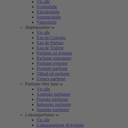
Vis alle
Forårsdufte
Efterårsdufte
Sommerdufte
Vinterdufte
Højdepunkter
Vis alle
Eau de Cologne
Eau de Parfum
Eau de Toilette
Parfume på regning
Parfume-miniaturer
Parfume-nyheder
Populær parfume
Tilbud på parfume
Unisex-parfume
Parfume efter land
Vis alle
Arabiske parfumer
Franske parfumer
Italienske parfumer
Spanske parfumer
Luksusparfumer
Vis alle
Luksusparfume til kvinder