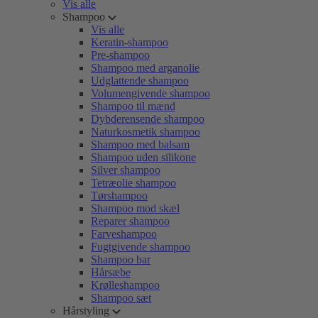
Vis alle
Shampoo
Vis alle
Keratin-shampoo
Pre-shampoo
Shampoo med arganolie
Udglattende shampoo
Volumengivende shampoo
Shampoo til mænd
Dybderensende shampoo
Naturkosmetik shampoo
Shampoo med balsam
Shampoo uden silikone
Silver shampoo
Tetræolie shampoo
Tørshampoo
Shampoo mod skæl
Reparer shampoo
Farveshampoo
Fugtgivende shampoo
Shampoo bar
Hårsæbe
Krølleshampoo
Shampoo sæt
Hårstyling