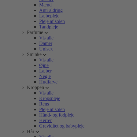
Mænd
Anti-aldring
Læbepleje
Pleje af solen
Tandpleje
Parfume
Vis alle
Damer
Unisex
Sminke
Vis alle
Øjne
Læber
Negle
Hudfarve
Kroppen
Vis alle
Kropspleje
Rens
Pleje af solen
Hånd- og fodpleje
Herrer
Graviditet og babypleje
Hår
Vis alle