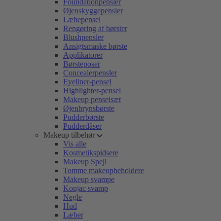
Foundationpensler
Øjenskyggepensler
Læbepensel
Rengøring af børster
Blushpensler
Ansigtsmaske børste
Applikatorer
Børsteposer
Concealerpensler
Eyeliner-pensel
Highlighter-pensel
Makeup penselsæt
Øjenbrynsbørste
Pudderbørste
Pudderdåser
Makeup tilbehør
Vis alle
Kosmetikspidsere
Makeup Spejl
Tomme makeupbeholdere
Makeup svampe
Konjac svamp
Negle
Hud
Læber