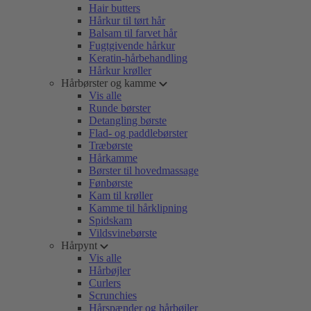
Hair butters
Hårkur til tørt hår
Balsam til farvet hår
Fugtgivende hårkur
Keratin-hårbehandling
Hårkur krøller
Hårbørster og kamme
Vis alle
Runde børster
Detangling børste
Flad- og paddlebørster
Træbørste
Hårkamme
Børster til hovedmassage
Fønbørste
Kam til krøller
Kamme til hårklipning
Spidskam
Vildsvinebørste
Hårpynt
Vis alle
Hårbøjler
Curlers
Scrunchies
Hårspænder og hårbøjler