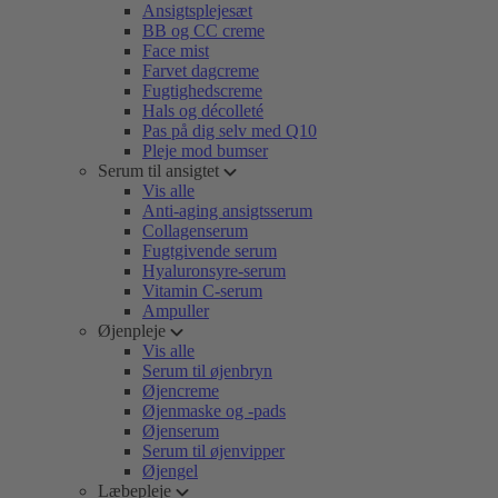
Ansigtsplejesæt
BB og CC creme
Face mist
Farvet dagcreme
Fugtighedscreme
Hals og décolleté
Pas på dig selv med Q10
Pleje mod bumser
Serum til ansigtet
Vis alle
Anti-aging ansigtsserum
Collagenserum
Fugtgivende serum
Hyaluronsyre-serum
Vitamin C-serum
Ampuller
Øjenpleje
Vis alle
Serum til øjenbryn
Øjencreme
Øjenmaske og -pads
Øjenserum
Serum til øjenvipper
Øjengel
Læbepleje