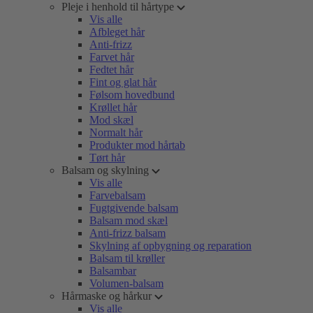
Pleje i henhold til hårtype
Vis alle
Afbleget hår
Anti-frizz
Farvet hår
Fedtet hår
Fint og glat hår
Følsom hovedbund
Krøllet hår
Mod skæl
Normalt hår
Produkter mod hårtab
Tørt hår
Balsam og skylning
Vis alle
Farvebalsam
Fugtgivende balsam
Balsam mod skæl
Anti-frizz balsam
Skylning af opbygning og reparation
Balsam til krøller
Balsambar
Volumen-balsam
Hårmaske og hårkur
Vis alle