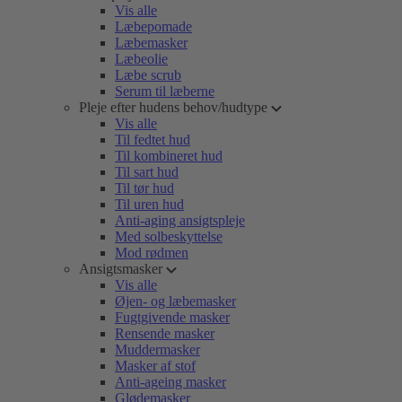
Vis alle
Læbepomade
Læbemasker
Læbeolie
Læbe scrub
Serum til læberne
Pleje efter hudens behov/hudtype
Vis alle
Til fedtet hud
Til kombineret hud
Til sart hud
Til tør hud
Til uren hud
Anti-aging ansigtspleje
Med solbeskyttelse
Mod rødmen
Ansigtsmasker
Vis alle
Øjen- og læbemasker
Fugtgivende masker
Rensende masker
Muddermasker
Masker af stof
Anti-ageing masker
Glødemasker