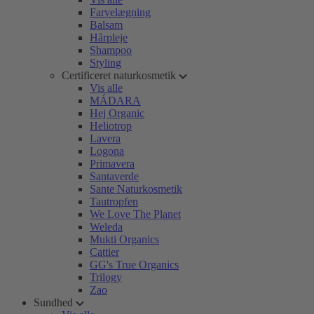
Farvelægning
Balsam
Hårpleje
Shampoo
Styling
Certificeret naturkosmetik
Vis alle
MÁDARA
Hej Organic
Heliotrop
Lavera
Logona
Primavera
Santaverde
Sante Naturkosmetik
Tautropfen
We Love The Planet
Weleda
Mukti Organics
Cattier
GG's True Organics
Trilogy
Zao
Sundhed