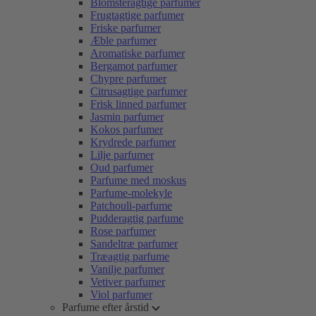
Blomsteragtige parfumer
Frugtagtige parfumer
Friske parfumer
Æble parfumer
Aromatiske parfumer
Bergamot parfumer
Chypre parfumer
Citrusagtige parfumer
Frisk linned parfumer
Jasmin parfumer
Kokos parfumer
Krydrede parfumer
Lilje parfumer
Oud parfumer
Parfume med moskus
Parfume-molekyle
Patchouli-parfume
Pudderagtig parfume
Rose parfumer
Sandeltræ parfumer
Træagtig parfume
Vanilje parfumer
Vetiver parfumer
Viol parfumer
Parfume efter årstid