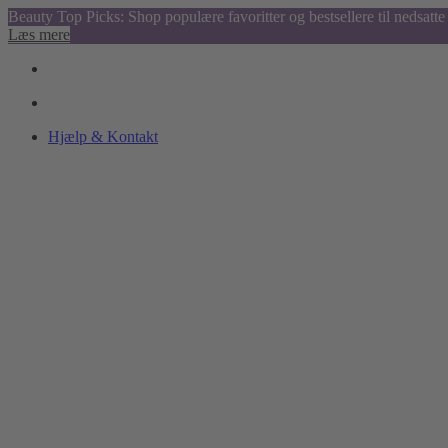
Beauty Top Picks: Shop populære favoritter og bestsellere til nedsatte 
Læs mere
Hjælp & Kontakt