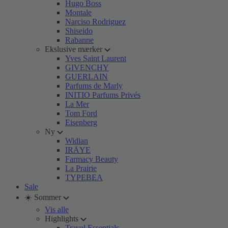
Hugo Boss
Montale
Narciso Rodriguez
Shiseido
Rabanne
Ekslusive mærker
Yves Saint Laurent
GIVENCHY
GUERLAIN
Parfums de Marly
INITIO Parfums Privés
La Mer
Tom Ford
Eisenberg
Ny
Widian
IRÄYE
Farmacy Beauty
La Prairie
TYPEBEA
Sale
☀️ Sommer
Vis alle
Highlights
Travel Essentials