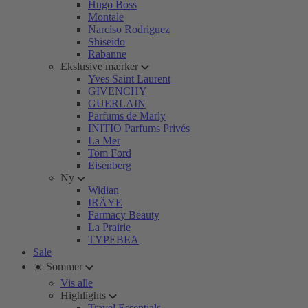
Hugo Boss
Montale
Narciso Rodriguez
Shiseido
Rabanne
Ekslusive mærker
Yves Saint Laurent
GIVENCHY
GUERLAIN
Parfums de Marly
INITIO Parfums Privés
La Mer
Tom Ford
Eisenberg
Ny
Widian
IRÄYE
Farmacy Beauty
La Prairie
TYPEBEA
Sale
☀️ Sommer
Vis alle
Highlights
Travel Essentials