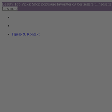
Beauty Top Picks: Shop populære favoritter og bestsellere til nedsatte 
Læs mere
Hjælp & Kontakt