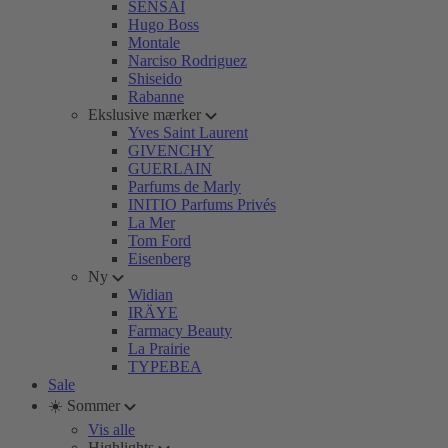
SENSAI
Hugo Boss
Montale
Narciso Rodriguez
Shiseido
Rabanne
Ekslusive mærker
Yves Saint Laurent
GIVENCHY
GUERLAIN
Parfums de Marly
INITIO Parfums Privés
La Mer
Tom Ford
Eisenberg
Ny
Widian
IRÄYE
Farmacy Beauty
La Prairie
TYPEBEA
Sale
☀️ Sommer
Vis alle
Highlights