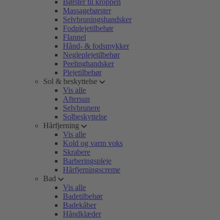
Børster til kroppen
Massagebørster
Selvbruningshandsker
Fodplejetilbehør
Flannel
Hånd- & fodsmykker
Negleplejetilbehør
Peelinghandsker
Plejetilbehør
Sol & beskyttelse
Vis alle
Aftersun
Selvbrunere
Solbeskyttelse
Hårfjerning
Vis alle
Kold og varm voks
Skrabere
Barberingspleje
Hårfjerningscreme
Bad
Vis alle
Badetilbehør
Badekåber
Håndklæder