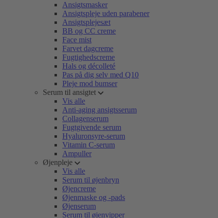
Ansigtsmasker
Ansigtspleje uden parabener
Ansigtsplejesæt
BB og CC creme
Face mist
Farvet dagcreme
Fugtighedscreme
Hals og décolleté
Pas på dig selv med Q10
Pleje mod bumser
Serum til ansigtet
Vis alle
Anti-aging ansigtsserum
Collagenserum
Fugtgivende serum
Hyaluronsyre-serum
Vitamin C-serum
Ampuller
Øjenpleje
Vis alle
Serum til øjenbryn
Øjencreme
Øjenmaske og -pads
Øjenserum
Serum til øjenvipper