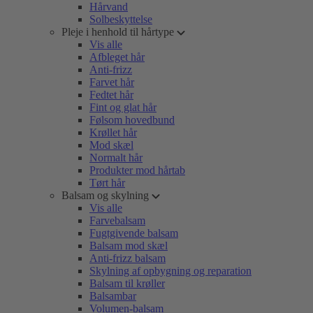
Hårvand
Solbeskyttelse
Pleje i henhold til hårtype
Vis alle
Afbleget hår
Anti-frizz
Farvet hår
Fedtet hår
Fint og glat hår
Følsom hovedbund
Krøllet hår
Mod skæl
Normalt hår
Produkter mod hårtab
Tørt hår
Balsam og skylning
Vis alle
Farvebalsam
Fugtgivende balsam
Balsam mod skæl
Anti-frizz balsam
Skylning af opbygning og reparation
Balsam til krøller
Balsambar
Volumen-balsam