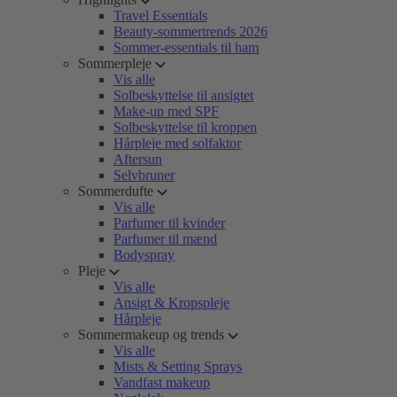
Travel Essentials
Beauty-sommertrends 2026
Sommer-essentials til ham
Sommerpleje
Vis alle
Solbeskyttelse til ansigtet
Make-up med SPF
Solbeskyttelse til kroppen
Hårpleje med solfaktor
Aftersun
Selvbruner
Sommerdufte
Vis alle
Parfumer til kvinder
Parfumer til mænd
Bodyspray
Pleje
Vis alle
Ansigt & Kropspleje
Hårpleje
Sommermakeup og trends
Vis alle
Mists & Setting Sprays
Vandfast makeup