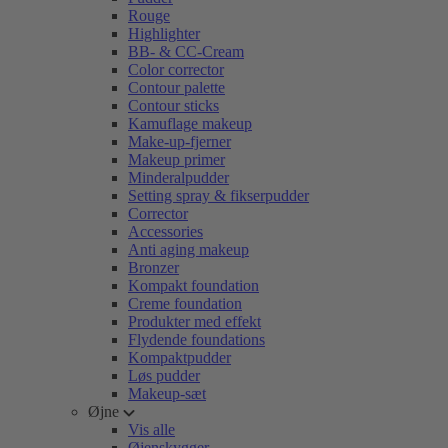
Rouge
Highlighter
BB- & CC-Cream
Color corrector
Contour palette
Contour sticks
Kamuflage makeup
Make-up-fjerner
Makeup primer
Minderalpudder
Setting spray & fikserpudder
Corrector
Accessories
Anti aging makeup
Bronzer
Kompakt foundation
Creme foundation
Produkter med effekt
Flydende foundations
Kompaktpudder
Løs pudder
Makeup-sæt
Øjne
Vis alle
Øjenskygger