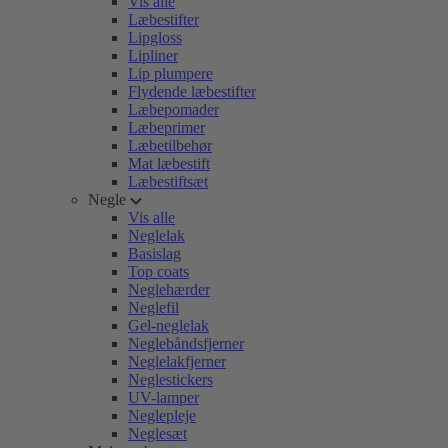
Vis alle
Læbestifter
Lipgloss
Lipliner
Lip plumpere
Flydende læbestifter
Læbepomader
Læbeprimer
Læbetilbehør
Mat læbestift
Læbestiftsæt
Negle
Vis alle
Neglelak
Basislag
Top coats
Neglehærder
Neglefil
Gel-neglelak
Neglebåndsfjerner
Neglelakfjerner
Neglestickers
UV-lamper
Neglepleje
Neglesæt