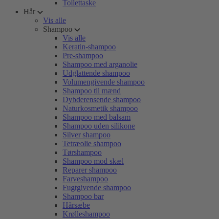
Toilettaske
Hår
Vis alle
Shampoo
Vis alle
Keratin-shampoo
Pre-shampoo
Shampoo med arganolie
Udglattende shampoo
Volumengivende shampoo
Shampoo til mænd
Dybderensende shampoo
Naturkosmetik shampoo
Shampoo med balsam
Shampoo uden silikone
Silver shampoo
Tetræolie shampoo
Tørshampoo
Shampoo mod skæl
Reparer shampoo
Farveshampoo
Fugtgivende shampoo
Shampoo bar
Hårsæbe
Krølleshampoo