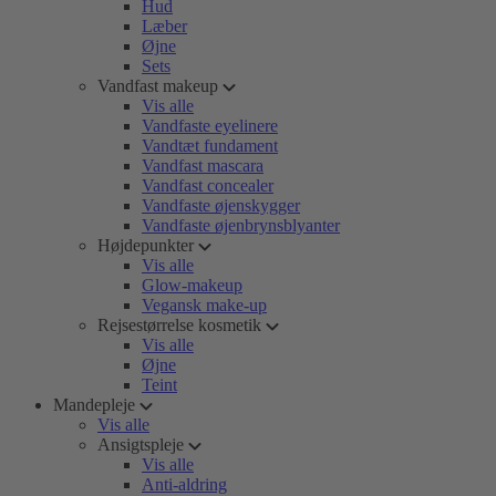
Hud
Læber
Øjne
Sets
Vandfast makeup
Vis alle
Vandfaste eyelinere
Vandtæt fundament
Vandfast mascara
Vandfast concealer
Vandfaste øjenskygger
Vandfaste øjenbrynsblyanter
Højdepunkter
Vis alle
Glow-makeup
Vegansk make-up
Rejsestørrelse kosmetik
Vis alle
Øjne
Teint
Mandepleje
Vis alle
Ansigtspleje
Vis alle
Anti-aldring