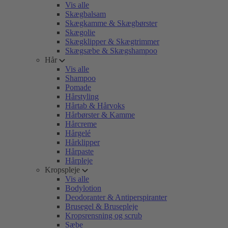
Vis alle
Skægbalsam
Skægkamme & Skægbørster
Skægolie
Skægklipper & Skægtrimmer
Skægsæbe & Skægshampoo
Hår
Vis alle
Shampoo
Pomade
Hårstyling
Hårtab & Hårvoks
Hårbørster & Kamme
Hårcreme
Hårgelé
Hårklipper
Hårpaste
Hårpleje
Kropspleje
Vis alle
Bodylotion
Deodoranter & Antiperspiranter
Brusegel & Brusepleje
Kropsrensning og scrub
Sæbe