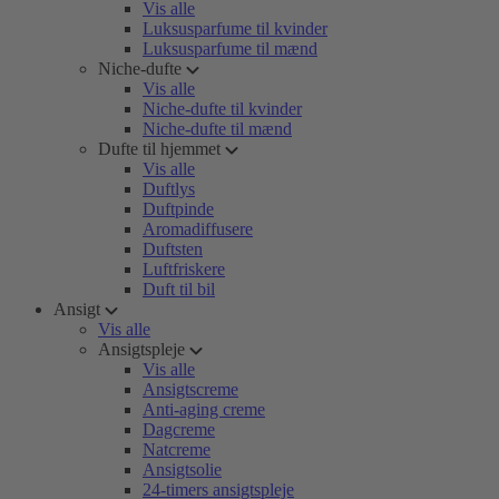
Vis alle
Luksusparfume til kvinder
Luksusparfume til mænd
Niche-dufte
Vis alle
Niche-dufte til kvinder
Niche-dufte til mænd
Dufte til hjemmet
Vis alle
Duftlys
Duftpinde
Aromadiffusere
Duftsten
Luftfriskere
Duft til bil
Ansigt
Vis alle
Ansigtspleje
Vis alle
Ansigtscreme
Anti-aging creme
Dagcreme
Natcreme
Ansigtsolie
24-timers ansigtspleje