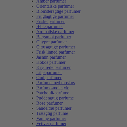
Amber parfumer
Orientalske parfumer
Blomsteragtige parfumer
Frugtagtige parfumer
Friske parfumer
Æble parfumer
Aromatiske parfumer
Bergamot parfumer
Chypre parfumer
Citrusagtige parfumer
Frisk linned parfumer
Jasmin parfumer
Kokos parfumer
Krydrede parfumer
Lilje parfumer
Oud parfumer
Parfume med moskus
Parfume-molekyle
Patchouli-parfume
Pudderagtig parfume
Rose parfumer
Sandeltræ parfumer
Træagtig parfume
Vanilje parfumer
Vetiver parfumer