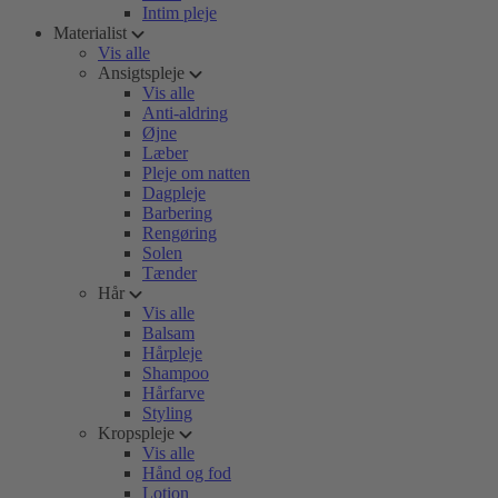
Intim pleje
Materialist
Vis alle
Ansigtspleje
Vis alle
Anti-aldring
Øjne
Læber
Pleje om natten
Dagpleje
Barbering
Rengøring
Solen
Tænder
Hår
Vis alle
Balsam
Hårpleje
Shampoo
Hårfarve
Styling
Kropspleje
Vis alle
Hånd og fod
Lotion