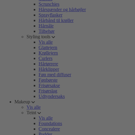
Scrunchies
Hårspænder og hårbøjler
Sprayflasker
Hårbånd til krøller
Hårnåle
Tilbehør
Styling tools
Vis alle
Glattejern
Krøllejern
Curlers
Hårtørrere
Hårklipper
Føn med diffuser
Fønbørste
Frisørsakse
Frisørslag
Udtyndersaks
Makeup
Vis alle
Teint
Vis alle
Foundations
Concealere
Pudder