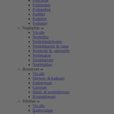
Fodcreme
Fodmasker
Fodpeeling
Fodfiler
Fodpleje
Fodspray
Neglepleje
Vis alle
Neglefiler
Neglebåndsfjerner
Negleklippere & -tang
Negleolie & -plejestifte
Neglesakse
Neglehærder
Neglelakker
Beautysæt
Vis alle
Shower- & badesæt
Fodplejesæt
Gavesæt
Hånd- & negleplejesæt
Kropsplejesæt
Tilbehør
Vis alle
Badesvampe