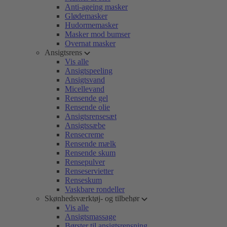
Anti-ageing masker
Glødemasker
Hudormemasker
Masker mod bumser
Overnat masker
Ansigtsrens
Vis alle
Ansigtspeeling
Ansigtsvand
Micellevand
Rensende gel
Rensende olie
Ansigtsrensesæt
Ansigtssæbe
Rensecreme
Rensende mælk
Rensende skum
Rensepulver
Renseservietter
Renseskum
Vaskbare rondeller
Skønhedsværktøj- og tilbehør
Vis alle
Ansigtsmassage
Børster til ansigtsrensning