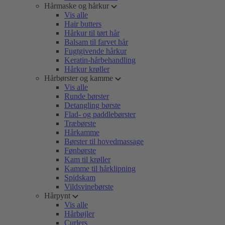
Hårmaske og hårkur
Vis alle
Hair butters
Hårkur til tørt hår
Balsam til farvet hår
Fugtgivende hårkur
Keratin-hårbehandling
Hårkur krøller
Hårbørster og kamme
Vis alle
Runde børster
Detangling børste
Flad- og paddlebørster
Træbørste
Hårkamme
Børster til hovedmassage
Fønbørste
Kam til krøller
Kamme til hårklipning
Spidskam
Vildsvinebørste
Hårpynt
Vis alle
Hårbøjler
Curlers