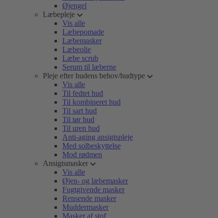
Øjengel
Læbepleje
Vis alle
Læbepomade
Læbemasker
Læbeolie
Læbe scrub
Serum til læberne
Pleje efter hudens behov/hudtype
Vis alle
Til fedtet hud
Til kombineret hud
Til sart hud
Til tør hud
Til uren hud
Anti-aging ansigtspleje
Med solbeskyttelse
Mod rødmen
Ansigtsmasker
Vis alle
Øjen- og læbemasker
Fugtgivende masker
Rensende masker
Muddermasker
Masker af stof