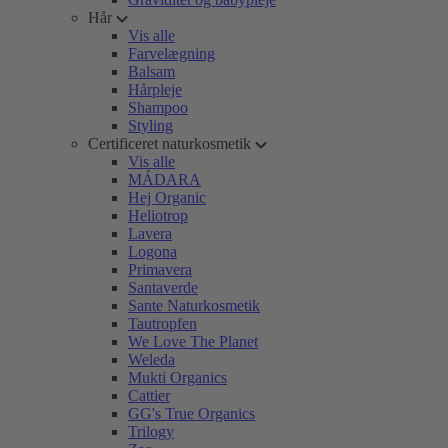
Hår
Vis alle
Farvelægning
Balsam
Hårpleje
Shampoo
Styling
Certificeret naturkosmetik
Vis alle
MÁDARA
Hej Organic
Heliotrop
Lavera
Logona
Primavera
Santaverde
Sante Naturkosmetik
Tautropfen
We Love The Planet
Weleda
Mukti Organics
Cattier
GG's True Organics
Trilogy