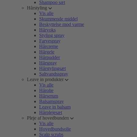
Shampoo sæt
Hårstyling
Vis alle
Skummende middel
Beskyttelse mod varme
Hårvoks
Styling spray
Farvespray
Hårcreme
Hårgele
Hårpudder
Hårspray
Hårstylingsæt
Saltvandsspray
Leave in produkter
Vis alle
Hårolie
Hårserum
Balsamspray
Leave in balsam
Hårplejesæt
Pleje af hovedbunden
Vis alle
Hovedbundsolie
Scalp scrubs