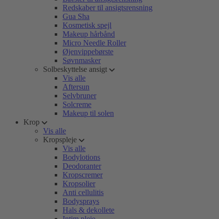
Redskaber til ansigtsrensning
Gua Sha
Kosmetisk spejl
Makeup hårbånd
Micro Needle Roller
Øjenvippebørste
Søvnmasker
Solbeskyttelse ansigt
Vis alle
Aftersun
Selvbruner
Solcreme
Makeup til solen
Krop
Vis alle
Kropspleje
Vis alle
Bodylotions
Deodoranter
Kropscremer
Kropsolier
Anti cellulitis
Bodysprays
Hals & dekollete
Intim pleje