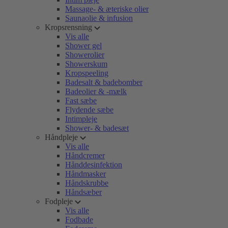
Massage- & æteriske olier
Saunaolie & infusion
Kropsrensning
Vis alle
Shower gel
Showerolier
Showerskum
Kropspeeling
Badesalt & badebomber
Badeolier & -mælk
Fast sæbe
Flydende sæbe
Intimpleje
Shower- & badesæt
Håndpleje
Vis alle
Håndcremer
Hånddesinfektion
Håndmasker
Håndskrubbe
Håndsæber
Fodpleje
Vis alle
Fodbade