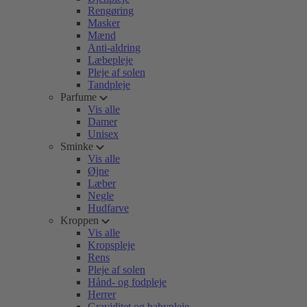
Rengøring
Masker
Mænd
Anti-aldring
Læbepleje
Pleje af solen
Tandpleje
Parfume
Vis alle
Damer
Unisex
Sminke
Vis alle
Øjne
Læber
Negle
Hudfarve
Kroppen
Vis alle
Kropspleje
Rens
Pleje af solen
Hånd- og fodpleje
Herrer
Graviditet og babypleje