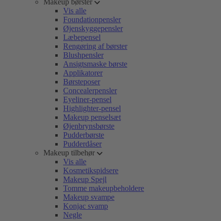
Makeup børster
Vis alle
Foundationpensler
Øjenskyggepensler
Læbepensel
Rengøring af børster
Blushpensler
Ansigtsmaske børste
Applikatorer
Børsteposer
Concealerpensler
Eyeliner-pensel
Highlighter-pensel
Makeup penselsæt
Øjenbrynsbørste
Pudderbørste
Pudderdåser
Makeup tilbehør
Vis alle
Kosmetikspidsere
Makeup Spejl
Tomme makeupbeholdere
Makeup svampe
Konjac svamp
Negle