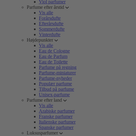
Viol parfumer
Parfume efter årstid
Vis alle
Forårsdufte
Efterårsdufte
Sommerdufte
Vinterdufte
Højdepunkter
Vis alle
Eau de Cologne
Eau de Parfum
Eau de Toilette
Parfume på regning
Parfume-miniaturer
Parfume-nyheder
Populær parfume
Tilbud på parfume
Unisex-parfume
Parfume efter land
Vis alle
Arabiske parfumer
Franske parfumer
Italienske parfumer
Spanske parfumer
Luksusparfumer