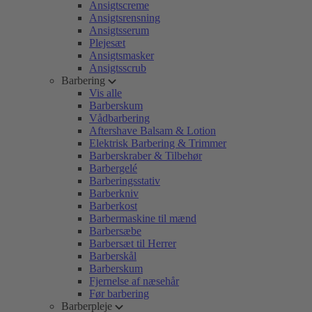
Ansigtscreme
Ansigtsrensning
Ansigtsserum
Plejesæt
Ansigtsmasker
Ansigtsscrub
Barbering
Vis alle
Barberskum
Vådbarbering
Aftershave Balsam & Lotion
Elektrisk Barbering & Trimmer
Barberskraber & Tilbehør
Barbergelé
Barberingsstativ
Barberkniv
Barberkost
Barbermaskine til mænd
Barbersæbe
Barbersæt til Herrer
Barberskål
Barberskum
Fjernelse af næsehår
Før barbering
Barberpleje