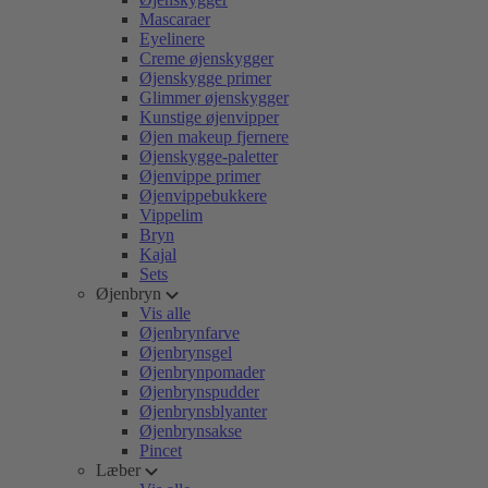
Mascaraer
Eyelinere
Creme øjenskygger
Øjenskygge primer
Glimmer øjenskygger
Kunstige øjenvipper
Øjen makeup fjernere
Øjenskygge-paletter
Øjenvippe primer
Øjenvippebukkere
Vippelim
Bryn
Kajal
Sets
Øjenbryn
Vis alle
Øjenbrynfarve
Øjenbrynsgel
Øjenbrynpomader
Øjenbrynspudder
Øjenbrynsblyanter
Øjenbrynsakse
Pincet
Læber