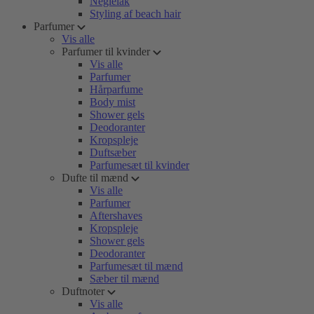
Neglelak
Styling af beach hair
Parfumer
Vis alle
Parfumer til kvinder
Vis alle
Parfumer
Hårparfume
Body mist
Shower gels
Deodoranter
Kropspleje
Duftsæber
Parfumesæt til kvinder
Dufte til mænd
Vis alle
Parfumer
Aftershaves
Kropspleje
Shower gels
Deodoranter
Parfumesæt til mænd
Sæber til mænd
Duftnoter
Vis alle