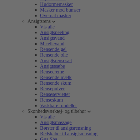
Hudormemasker
Masker mod bumser
Overnat masker
Ansigtsrens
Vis alle
Ansigtspeeling
Ansigtsvand
Micellevand
Rensende gel
Rensende olie
Ansigtsrensesæt
Ansigtssæbe
Rensecreme
Rensende mælk
Rensende skum
Rensepulver
Renseservietter
Renseskum
Vaskbare rondeller
Skønhedsværktøj- og tilbehør
Vis alle
Ansigtsmassage
Børster til ansigtsrensning
Redskaber til ansigtsrensning
Gua Sha