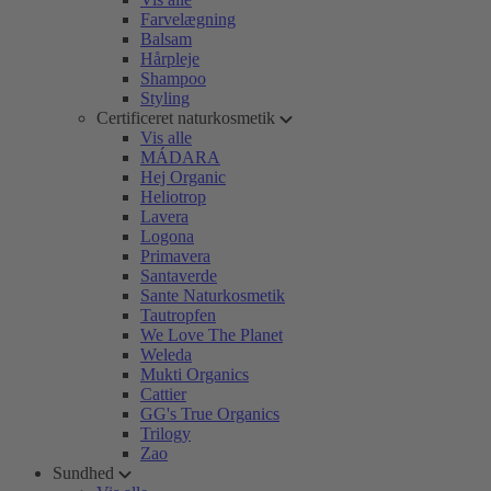
Farvelægning
Balsam
Hårpleje
Shampoo
Styling
Certificeret naturkosmetik
Vis alle
MÁDARA
Hej Organic
Heliotrop
Lavera
Logona
Primavera
Santaverde
Sante Naturkosmetik
Tautropfen
We Love The Planet
Weleda
Mukti Organics
Cattier
GG's True Organics
Trilogy
Zao
Sundhed