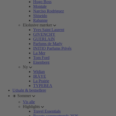
Hugo Boss
Montale
Narciso Rodriguez
Shiseido
Rabanne
Ekslusive mærker
Yves Saint Laurent
GIVENCHY
GUERLAIN
Parfums de Marly
INITIO Parfums Privés
La Mer
Tom Ford
Eisenberg
Ny
Widian
IRÄYE
La Prairie
TYPEBEA
Udsalg & bestsellere
☀️ Sommer
Vis alle
Highlights
Travel Essentials
Beauty-sommertrends 2026