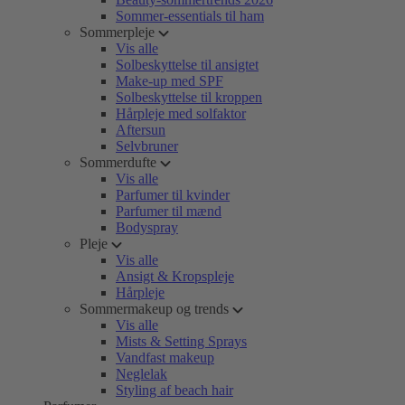
Sommer-essentials til ham
Sommerpleje
Vis alle
Solbeskyttelse til ansigtet
Make-up med SPF
Solbeskyttelse til kroppen
Hårpleje med solfaktor
Aftersun
Selvbruner
Sommerdufte
Vis alle
Parfumer til kvinder
Parfumer til mænd
Bodyspray
Pleje
Vis alle
Ansigt & Kropspleje
Hårpleje
Sommermakeup og trends
Vis alle
Mists & Setting Sprays
Vandfast makeup
Neglelak
Styling af beach hair