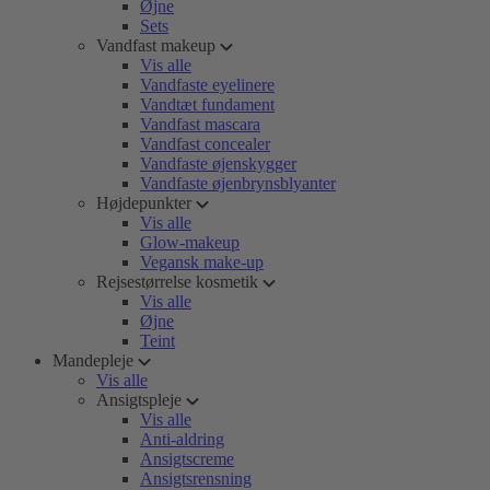
Øjne
Sets
Vandfast makeup
Vis alle
Vandfaste eyelinere
Vandtæt fundament
Vandfast mascara
Vandfast concealer
Vandfaste øjenskygger
Vandfaste øjenbrynsblyanter
Højdepunkter
Vis alle
Glow-makeup
Vegansk make-up
Rejsestørrelse kosmetik
Vis alle
Øjne
Teint
Mandepleje
Vis alle
Ansigtspleje
Vis alle
Anti-aldring
Ansigtscreme
Ansigtsrensning