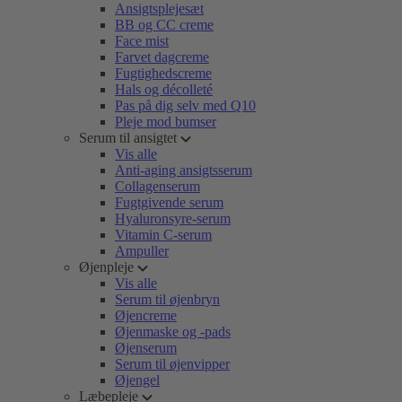
Ansigtsplejesæt
BB og CC creme
Face mist
Farvet dagcreme
Fugtighedscreme
Hals og décolleté
Pas på dig selv med Q10
Pleje mod bumser
Serum til ansigtet
Vis alle
Anti-aging ansigtsserum
Collagenserum
Fugtgivende serum
Hyaluronsyre-serum
Vitamin C-serum
Ampuller
Øjenpleje
Vis alle
Serum til øjenbryn
Øjencreme
Øjenmaske og -pads
Øjenserum
Serum til øjenvipper
Øjengel
Læbepleje