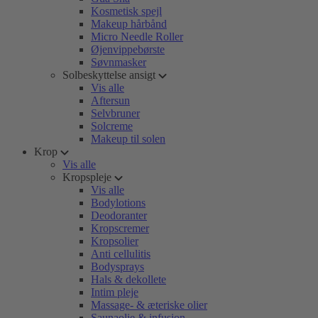
Kosmetisk spejl
Makeup hårbånd
Micro Needle Roller
Øjenvippebørste
Søvnmasker
Solbeskyttelse ansigt
Vis alle
Aftersun
Selvbruner
Solcreme
Makeup til solen
Krop
Vis alle
Kropspleje
Vis alle
Bodylotions
Deodoranter
Kropscremer
Kropsolier
Anti cellulitis
Bodysprays
Hals & dekollete
Intim pleje
Massage- & æteriske olier
Saunaolie & infusion