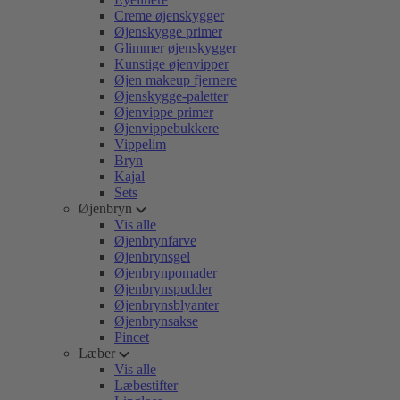
Creme øjenskygger
Øjenskygge primer
Glimmer øjenskygger
Kunstige øjenvipper
Øjen makeup fjernere
Øjenskygge-paletter
Øjenvippe primer
Øjenvippebukkere
Vippelim
Bryn
Kajal
Sets
Øjenbryn
Vis alle
Øjenbrynfarve
Øjenbrynsgel
Øjenbrynpomader
Øjenbrynspudder
Øjenbrynsblyanter
Øjenbrynsakse
Pincet
Læber
Vis alle
Læbestifter