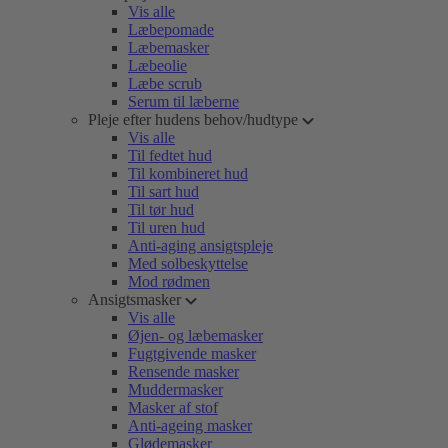
Vis alle
Læbepomade
Læbemasker
Læbeolie
Læbe scrub
Serum til læberne
Pleje efter hudens behov/hudtype
Vis alle
Til fedtet hud
Til kombineret hud
Til sart hud
Til tør hud
Til uren hud
Anti-aging ansigtspleje
Med solbeskyttelse
Mod rødmen
Ansigtsmasker
Vis alle
Øjen- og læbemasker
Fugtgivende masker
Rensende masker
Muddermasker
Masker af stof
Anti-ageing masker
Glødemasker