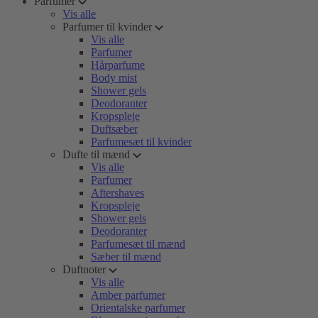
Parfumer
Vis alle
Parfumer til kvinder
Vis alle
Parfumer
Hårparfume
Body mist
Shower gels
Deodoranter
Kropspleje
Duftsæber
Parfumesæt til kvinder
Dufte til mænd
Vis alle
Parfumer
Aftershaves
Kropspleje
Shower gels
Deodoranter
Parfumesæt til mænd
Sæber til mænd
Duftnoter
Vis alle
Amber parfumer
Orientalske parfumer