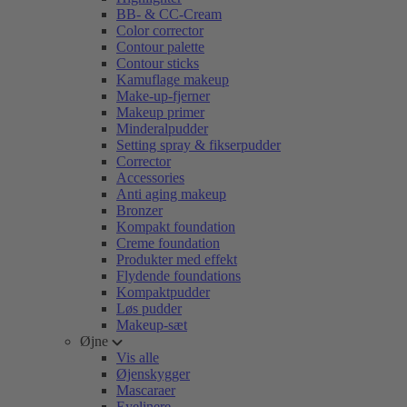
BB- & CC-Cream
Color corrector
Contour palette
Contour sticks
Kamuflage makeup
Make-up-fjerner
Makeup primer
Minderalpudder
Setting spray & fikserpudder
Corrector
Accessories
Anti aging makeup
Bronzer
Kompakt foundation
Creme foundation
Produkter med effekt
Flydende foundations
Kompaktpudder
Løs pudder
Makeup-sæt
Øjne
Vis alle
Øjenskygger
Mascaraer
Eyelinere