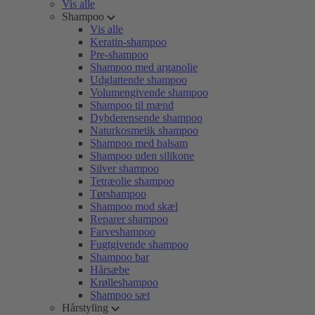
Vis alle
Shampoo
Vis alle
Keratin-shampoo
Pre-shampoo
Shampoo med arganolie
Udglattende shampoo
Volumengivende shampoo
Shampoo til mænd
Dybderensende shampoo
Naturkosmetik shampoo
Shampoo med balsam
Shampoo uden silikone
Silver shampoo
Tetræolie shampoo
Tørshampoo
Shampoo mod skæl
Reparer shampoo
Farveshampoo
Fugtgivende shampoo
Shampoo bar
Hårsæbe
Krølleshampoo
Shampoo sæt
Hårstyling