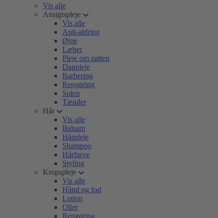
Vis alle
Ansigtspleje
Vis alle
Anti-aldring
Øjne
Læber
Pleje om natten
Dagpleje
Barbering
Rengøring
Solen
Tænder
Hår
Vis alle
Balsam
Hårpleje
Shampoo
Hårfarve
Styling
Kropspleje
Vis alle
Hånd og fod
Lotion
Olier
Rengøring