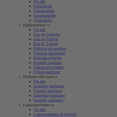
Vis alle
Forårsdufte
Efterårsdufte
Sommerdufte
Vinterdufte
Højdepunkter
Vis alle
Eau de Cologne
Eau de Parfum
Eau de Toilette
Parfume på regning
Parfume-miniaturer
Parfume-nyheder
Populær parfume
Tilbud på parfume
Unisex-parfume
Parfume efter land
Vis alle
Arabiske parfumer
Franske parfumer
Italienske parfumer
Spanske parfumer
Luksusparfumer
Vis alle
Luksusparfume til kvinder