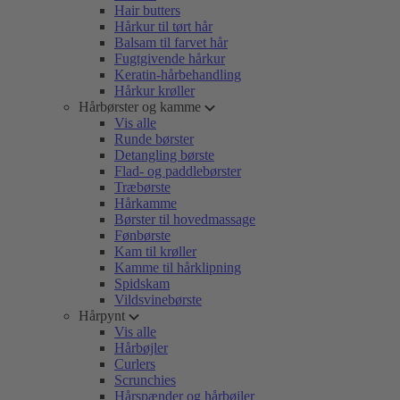
Hair butters
Hårkur til tørt hår
Balsam til farvet hår
Fugtgivende hårkur
Keratin-hårbehandling
Hårkur krøller
Hårbørster og kamme
Vis alle
Runde børster
Detangling børste
Flad- og paddlebørster
Træbørste
Hårkamme
Børster til hovedmassage
Fønbørste
Kam til krøller
Kamme til hårklipning
Spidskam
Vildsvinebørste
Hårpynt
Vis alle
Hårbøjler
Curlers
Scrunchies
Hårspænder og hårbøjler