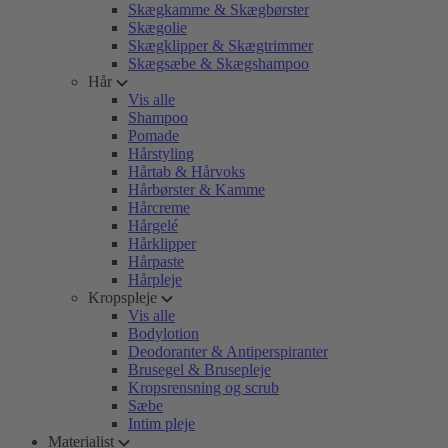
Skægkamme & Skægbørster
Skægolie
Skægklipper & Skægtrimmer
Skægsæbe & Skægshampoo
Hår
Vis alle
Shampoo
Pomade
Hårstyling
Hårtab & Hårvoks
Hårbørster & Kamme
Hårcreme
Hårgelé
Hårklipper
Hårpaste
Hårpleje
Kropspleje
Vis alle
Bodylotion
Deodoranter & Antiperspiranter
Brusegel & Brusepleje
Kropsrensning og scrub
Sæbe
Intim pleje
Materialist