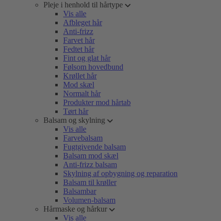
Pleje i henhold til hårtype
Vis alle
Afbleget hår
Anti-frizz
Farvet hår
Fedtet hår
Fint og glat hår
Følsom hovedbund
Krøllet hår
Mod skæl
Normalt hår
Produkter mod hårtab
Tørt hår
Balsam og skylning
Vis alle
Farvebalsam
Fugtgivende balsam
Balsam mod skæl
Anti-frizz balsam
Skylning af opbygning og reparation
Balsam til krøller
Balsambar
Volumen-balsam
Hårmaske og hårkur
Vis alle