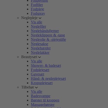
Fodpeeling
Fodfiler
Fodpleje
Fodspray
Neglepleje
Vis alle
Neglefiler
Neglebåndsfjerner
Negleklippere & -tang
Negleolie & -plejestifte
Neglesakse
Neglehærder
Neglelakker
Beautysæt
Vis alle
Shower- & badesæt
Fodplejesæt
Gavesæt
Hånd- & negleplejesæt
Kropsplejesæt
Tilbehør
Vis alle
Badesvampe
Børster til kroppen
Massagebørster