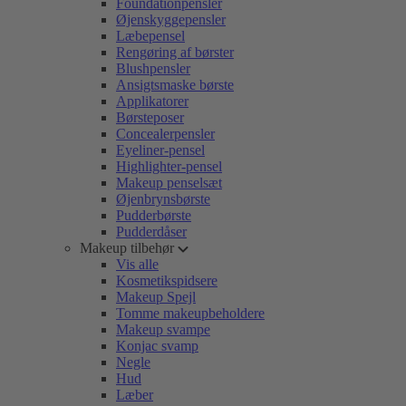
Foundationpensler
Øjenskyggepensler
Læbepensel
Rengøring af børster
Blushpensler
Ansigtsmaske børste
Applikatorer
Børsteposer
Concealerpensler
Eyeliner-pensel
Highlighter-pensel
Makeup penselsæt
Øjenbrynsbørste
Pudderbørste
Pudderdåser
Makeup tilbehør
Vis alle
Kosmetikspidsere
Makeup Spejl
Tomme makeupbeholdere
Makeup svampe
Konjac svamp
Negle
Hud
Læber