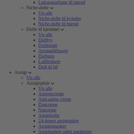
Luksusparfume til mænd
Niche-dufte
Vis alle
Niche-dufte til kvinder
Niche-dufte til mænd
Dufte til hjemmet
Vis alle
Duftlys
Duftpinde
Aromadiffusere
Duftsten
Luftfriskere
Duft til bil
Ansigt
Vis alle
Ansigtspleje
Vis alle
Ansigtscreme
Anti-aging creme
Dagcreme
Natcreme
Ansigtsolie
24-timers ansigtspleje
Ansigtsmasker
Ansigtspleje uden parabener