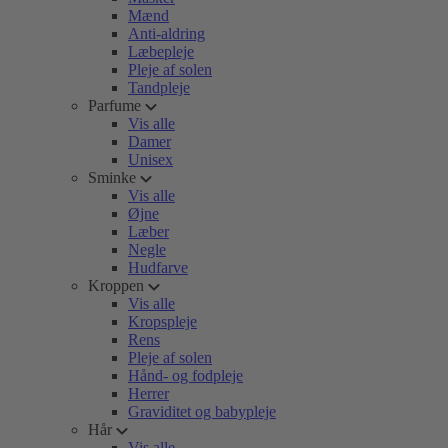
Mænd
Anti-aldring
Læbepleje
Pleje af solen
Tandpleje
Parfume
Vis alle
Damer
Unisex
Sminke
Vis alle
Øjne
Læber
Negle
Hudfarve
Kroppen
Vis alle
Kropspleje
Rens
Pleje af solen
Hånd- og fodpleje
Herrer
Graviditet og babypleje
Hår
Vis alle