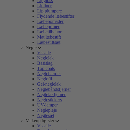
Lipgloss
Lipliner
Lip plumpere
Flydende læbestifter
Læbepomader
Læbeprimer
Læbetilbehør
Mat læbestift
Læbestiftsæt
Negle
Vis alle
Neglelak
Basislag
Top coats
Neglehærder
Neglefil
Gel-neglelak
Neglebåndsfjerner
Neglelakfjerner
Neglestickers
UV-lamper
Neglepleje
Neglesæt
Makeup børster
Vis alle