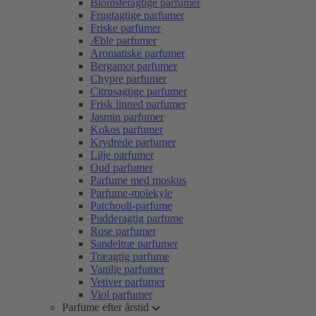
Blomsteragtige parfumer
Frugtagtige parfumer
Friske parfumer
Æble parfumer
Aromatiske parfumer
Bergamot parfumer
Chypre parfumer
Citrusagtige parfumer
Frisk linned parfumer
Jasmin parfumer
Kokos parfumer
Krydrede parfumer
Lilje parfumer
Oud parfumer
Parfume med moskus
Parfume-molekyle
Patchouli-parfume
Pudderagtig parfume
Rose parfumer
Sandeltræ parfumer
Træagtig parfume
Vanilje parfumer
Vetiver parfumer
Viol parfumer
Parfume efter årstid