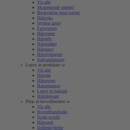
Vis alle
Skummende middel
Beskyttelse mod varme
Hårvoks
Styling spray
Farvespray
Hårcreme
Hårgele
Hårpudder
Hårspray
Hårstylingsæt
Saltvandsspray
Leave in produkter
Vis alle
Hårolie
Hårserum
Balsamspray
Leave in balsam
Hårplejesæt
Pleje af hovedbunden
Vis alle
Hovedbundsolie
Scalp scrubs
Hårvand
Solbeskyttelse