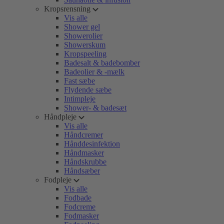
Kropsrensning
Vis alle
Shower gel
Showerolier
Showerskum
Kropspeeling
Badesalt & badebomber
Badeolier & -mælk
Fast sæbe
Flydende sæbe
Intimpleje
Shower- & badesæt
Håndpleje
Vis alle
Håndcremer
Hånddesinfektion
Håndmasker
Håndskrubbe
Håndsæber
Fodpleje
Vis alle
Fodbade
Fodcreme
Fodmasker