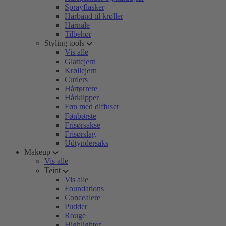
Sprayflasker
Hårbånd til krøller
Hårnåle
Tilbehør
Styling tools
Vis alle
Glattejern
Krøllejern
Curlers
Hårtørrere
Hårklipper
Føn med diffuser
Fønbørste
Frisørsakse
Frisørslag
Udtyndersaks
Makeup
Vis alle
Teint
Vis alle
Foundations
Concealere
Pudder
Rouge
Highlighter