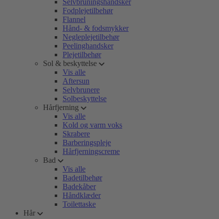
Selvbruningshandsker
Fodplejetilbehør
Flannel
Hånd- & fodsmykker
Negleplejetilbehør
Peelinghandsker
Plejetilbehør
Sol & beskyttelse
Vis alle
Aftersun
Selvbrunere
Solbeskyttelse
Hårfjerning
Vis alle
Kold og varm voks
Skrabere
Barberingspleje
Hårfjerningscreme
Bad
Vis alle
Badetilbehør
Badekåber
Håndklæder
Toilettaske
Hår