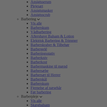
Ansigtsserum
Plejesæt
Ansigtsmasker
Ansigtsscrub
Barbering
Vis alle
Barberskum
Vådbarbering
Aftershave Balsam & Lotion
Elektrisk Barbering & Trimmer
Barberskraber & Tilbehør
Barbergelé
Barberingsstativ
Barberkniv
Barberkost
Barbermaskine til mænd
Barbersæbe
Barbersæt til Herrer
Barberskål
Barberskum
Fjernelse af næsehår
Før barbering
Barberpleje
Vis alle
Skægbalsam