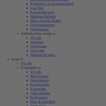
Redskaber til ansigtsrensning
Gua Sha
Kosmetisk spejl
Makeup hårbånd
Micro Needle Roller
Øjenvippebørste
Søvnmasker
Solbeskyttelse ansigt
Vis alle
Aftersun
Selvbruner
Solcreme
Makeup til solen
Krop
Vis alle
Kropspleje
Vis alle
Bodylotions
Deodoranter
Kropscremer
Kropsolier
Anti cellulitis
Bodysprays
Hals & dekollete
Intim pleje