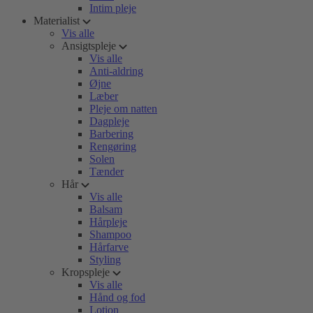
Intim pleje
Materialist
Vis alle
Ansigtspleje
Vis alle
Anti-aldring
Øjne
Læber
Pleje om natten
Dagpleje
Barbering
Rengøring
Solen
Tænder
Hår
Vis alle
Balsam
Hårpleje
Shampoo
Hårfarve
Styling
Kropspleje
Vis alle
Hånd og fod
Lotion