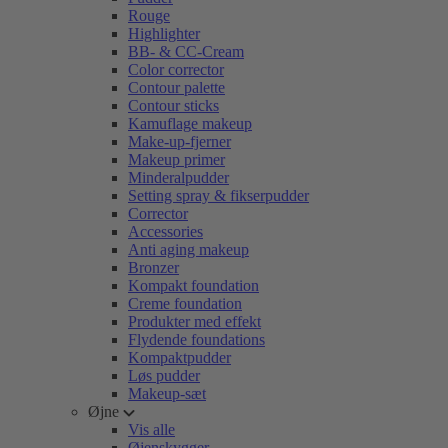
Rouge
Highlighter
BB- & CC-Cream
Color corrector
Contour palette
Contour sticks
Kamuflage makeup
Make-up-fjerner
Makeup primer
Minderalpudder
Setting spray & fikserpudder
Corrector
Accessories
Anti aging makeup
Bronzer
Kompakt foundation
Creme foundation
Produkter med effekt
Flydende foundations
Kompaktpudder
Løs pudder
Makeup-sæt
Øjne
Vis alle
Øjenskygger