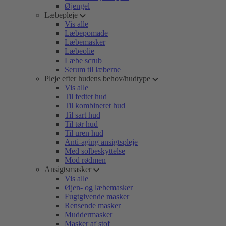
Øjengel
Læbepleje
Vis alle
Læbepomade
Læbemasker
Læbeolie
Læbe scrub
Serum til læberne
Pleje efter hudens behov/hudtype
Vis alle
Til fedtet hud
Til kombineret hud
Til sart hud
Til tør hud
Til uren hud
Anti-aging ansigtspleje
Med solbeskyttelse
Mod rødmen
Ansigtsmasker
Vis alle
Øjen- og læbemasker
Fugtgivende masker
Rensende masker
Muddermasker
Masker af stof