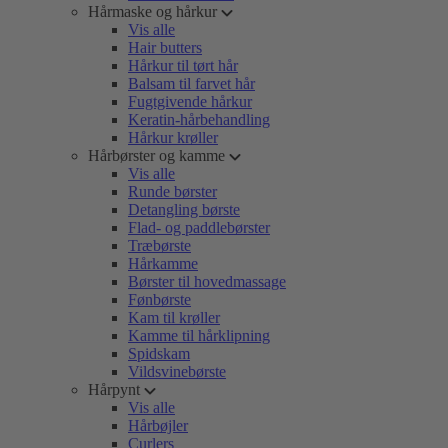
Hårmaske og hårkur
Vis alle
Hair butters
Hårkur til tørt hår
Balsam til farvet hår
Fugtgivende hårkur
Keratin-hårbehandling
Hårkur krøller
Hårbørster og kamme
Vis alle
Runde børster
Detangling børste
Flad- og paddlebørster
Træbørste
Hårkamme
Børster til hovedmassage
Fønbørste
Kam til krøller
Kamme til hårklipning
Spidskam
Vildsvinebørste
Hårpynt
Vis alle
Hårbøjler
Curlers