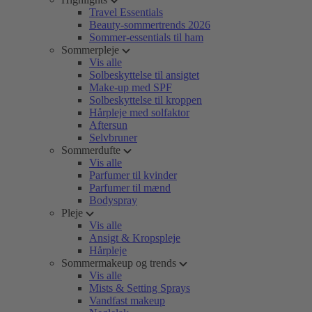
Travel Essentials
Beauty-sommertrends 2026
Sommer-essentials til ham
Sommerpleje
Vis alle
Solbeskyttelse til ansigtet
Make-up med SPF
Solbeskyttelse til kroppen
Hårpleje med solfaktor
Aftersun
Selvbruner
Sommerdufte
Vis alle
Parfumer til kvinder
Parfumer til mænd
Bodyspray
Pleje
Vis alle
Ansigt & Kropspleje
Hårpleje
Sommermakeup og trends
Vis alle
Mists & Setting Sprays
Vandfast makeup