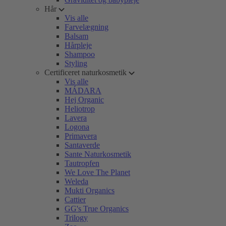
Hår
Vis alle
Farvelægning
Balsam
Hårpleje
Shampoo
Styling
Certificeret naturkosmetik
Vis alle
MÁDARA
Hej Organic
Heliotrop
Lavera
Logona
Primavera
Santaverde
Sante Naturkosmetik
Tautropfen
We Love The Planet
Weleda
Mukti Organics
Cattier
GG's True Organics
Trilogy