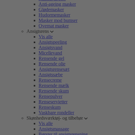
Anti-ageing masker
Glødemasker
Hudormemasker
Masker mod bumser
Overnat masker
Ansigtsrens
Vis alle
Ansigtspeeling
Ansigtsvand
Micellevand
Rensende gel
Rensende olie
Ansigtsrensesæt
Ansigtssæbe
Rensecreme
Rensende mælk
Rensende skum
Rensepulver
Renseservietter
Renseskum
Vaskbare rondeller
Skønhedsværktøj- og tilbehør
Vis alle
Ansigtsmassage
Børster til ansigtsrensning