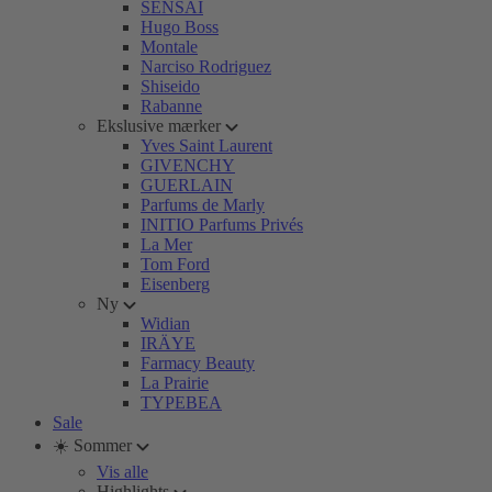
SENSAI
Hugo Boss
Montale
Narciso Rodriguez
Shiseido
Rabanne
Ekslusive mærker
Yves Saint Laurent
GIVENCHY
GUERLAIN
Parfums de Marly
INITIO Parfums Privés
La Mer
Tom Ford
Eisenberg
Ny
Widian
IRÄYE
Farmacy Beauty
La Prairie
TYPEBEA
Sale
☀️ Sommer
Vis alle
Highlights