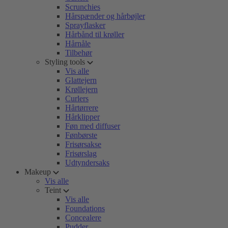
Scrunchies
Hårspænder og hårbøjler
Sprayflasker
Hårbånd til krøller
Hårnåle
Tilbehør
Styling tools
Vis alle
Glattejern
Krøllejern
Curlers
Hårtørrere
Hårklipper
Føn med diffuser
Fønbørste
Frisørsakse
Frisørslag
Udtyndersaks
Makeup
Vis alle
Teint
Vis alle
Foundations
Concealere
Pudder