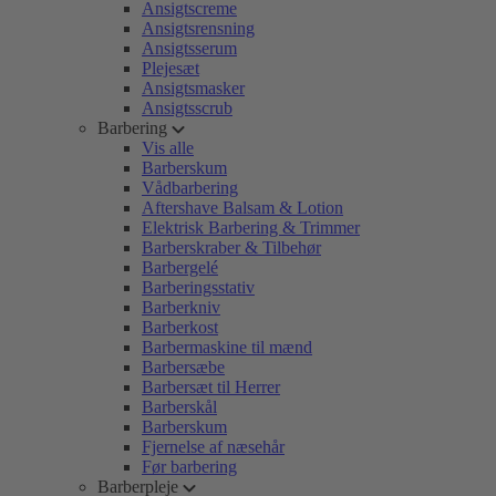
Ansigtscreme
Ansigtsrensning
Ansigtsserum
Plejesæt
Ansigtsmasker
Ansigtsscrub
Barbering
Vis alle
Barberskum
Vådbarbering
Aftershave Balsam & Lotion
Elektrisk Barbering & Trimmer
Barberskraber & Tilbehør
Barbergelé
Barberingsstativ
Barberkniv
Barberkost
Barbermaskine til mænd
Barbersæbe
Barbersæt til Herrer
Barberskål
Barberskum
Fjernelse af næsehår
Før barbering
Barberpleje