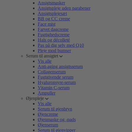
Ansigtsmasker
Ansigtspleje uden parabener
Ansigtsplejesæt
BB og CC creme
Face mist
Farvet dagcreme
Fugtighedscreme
Hals og décolleté
Pas på dig selv med Q10
Pleje mod bumser
Serum til ansigtet
Vis alle
Anti-aging ansigtsserum
Collagenserum
Fugtgivende serum
Hyaluronsyre-serum
Vitamin C-serum
Ampuller
Øjenpleje
Vis alle
Serum til øjenbryn
Øjencreme
Øjenmaske og -pads
Øjenserum
Serum til øjenvipper