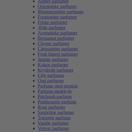
Amber parfumer
Orientalske parfumer
Blomsteragtige parfumer
Frugtagtige parfumer
Friske parfumer
Æble parfumer
Aromatiske parfumer
Bergamot parfumer
Chypre parfumer
Citrusagtige parfumer
Frisk linned parfumer
Jasmin parfumer
Kokos parfumer
Krydrede parfumer
Lilje parfumer
Oud parfumer
Parfume med moskus
Parfume-molekyle
Patchouli-parfume
Pudderagtig parfume
Rose parfumer
Sandeltræ parfumer
Træagtig parfume
Vanilje parfumer
Vetiver parfumer