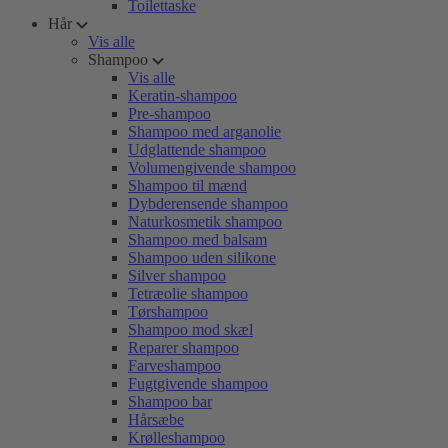
Toilettaske
Hår
Vis alle
Shampoo
Vis alle
Keratin-shampoo
Pre-shampoo
Shampoo med arganolie
Udglattende shampoo
Volumengivende shampoo
Shampoo til mænd
Dybderensende shampoo
Naturkosmetik shampoo
Shampoo med balsam
Shampoo uden silikone
Silver shampoo
Tetræolie shampoo
Tørshampoo
Shampoo mod skæl
Reparer shampoo
Farveshampoo
Fugtgivende shampoo
Shampoo bar
Hårsæbe
Krølleshampoo