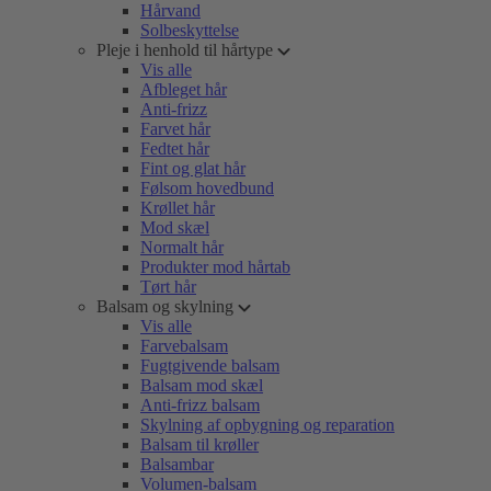
Hårvand
Solbeskyttelse
Pleje i henhold til hårtype
Vis alle
Afbleget hår
Anti-frizz
Farvet hår
Fedtet hår
Fint og glat hår
Følsom hovedbund
Krøllet hår
Mod skæl
Normalt hår
Produkter mod hårtab
Tørt hår
Balsam og skylning
Vis alle
Farvebalsam
Fugtgivende balsam
Balsam mod skæl
Anti-frizz balsam
Skylning af opbygning og reparation
Balsam til krøller
Balsambar
Volumen-balsam