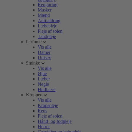
Rengøring
Masker
Mænd
Anti-aldring
Læbepleje
Pleje af solen
Tandpleje
Parfume
Vis alle
Damer
Unisex
Sminke
Vis alle
Øjne
Læber
Negle
Hudfarve
Kroppen
Vis alle
Kropspleje
Rens
Pleje af solen
Hånd- og fodpleje
Herrer
Graviditet og babypleje