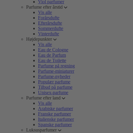
Viol parfumer
Parfume efter årstid
Vis alle
Forårsdufte
Efterårsdufte
Sommerdufte
Vinterdufte
Højdepunkter
Vis alle
Eau de Cologne
Eau de Parfum
Eau de Toilette
Parfume på regning
Parfume-miniaturer
Parfume-nyheder
Populær parfume
Tilbud på parfume
Unisex-parfume
Parfume efter land
Vis alle
Arabiske parfumer
Franske parfumer
Italienske parfumer
Spanske parfumer
Luksusparfumer