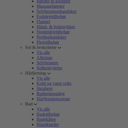
Børster til kroppen
Massagebørster
Selvbruningshandsker
Fodplejetilbehør
Flannel
Hånd- & fodsmykker
Negleplejetilbehør
Peelinghandsker
Plejetilbehør
Sol & beskyttelse
Vis alle
Aftersun
Selvbrunere
Solbeskyttelse
Hårfjerning
Vis alle
Kold og varm voks
Skrabere
Barberingspleje
Hårfjerningscreme
Bad
Vis alle
Badetilbehør
Badekåber
Håndklæder