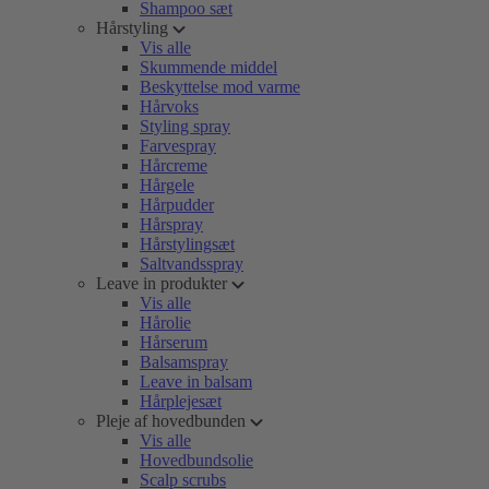
Shampoo sæt
Hårstyling
Vis alle
Skummende middel
Beskyttelse mod varme
Hårvoks
Styling spray
Farvespray
Hårcreme
Hårgele
Hårpudder
Hårspray
Hårstylingsæt
Saltvandsspray
Leave in produkter
Vis alle
Hårolie
Hårserum
Balsamspray
Leave in balsam
Hårplejesæt
Pleje af hovedbunden
Vis alle
Hovedbundsolie
Scalp scrubs