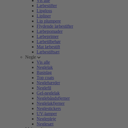
Vis alle
Læbestifter
Lipgloss
Lipliner
Lip plumpere
Flydende læbestifter
Læbepomader
Læbeprimer
Læbetilbehør
Mat læbestift
Læbestiftsæt
Negle
Vis alle
Neglelak
Basislag
Top coats
Neglehærder
Neglefil
Gel-neglelak
Neglebåndsfjerner
Neglelakfjerner
Neglestickers
UV-lamper
Neglepleje
Neglesæt