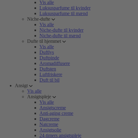
Vis alle
Luksusparfume til kvinder
Luksusparfume til mænd
Niche-dufte
Vis alle
Niche-dufte til kvinder
Niche-dufte til mænd
Dufte til hjemmet
Vis alle
Duftlys
Duftpinde
Aromadiffusere
Duftsten
Luftfriskere
Duft til bil
Ansigt
Vis alle
Ansigtspleje
Vis alle
Ansigtscreme
Anti-aging creme
Dagcreme
Natcreme
Ansigtsolie
24-timers ansigtspleje