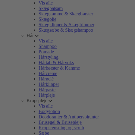
Vis alle
Skægbalsam
Skægkamme & Skægbørster
Skægolie
Skægklipper & Skægtrimmer
Skægsæbe & Skægshampoo
Hår
Vis alle
Shampoo
Pomade
Hårstyling
Hårtab & Hårvoks
Hårbørster & Kamme
Hårcreme
Hårgelé
Hårklipper
Hårpaste
Hårpleje
Kropspleje
Vis alle
Bodylotion
Deodoranter & Antiperspiranter
Brusegel & Brusepleje
Kropsrensning og scrub
Sæbe