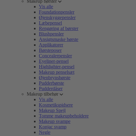
Makeup børster
Vis alle
Foundationpensler
Øjenskyggepensler
Læbepensel
Rengøring af børster
Blushpensler
Ansigtsmaske børste
Applikatorer
Børsteposer
Concealerpensler
Eyeliner-pensel
Highlighter-pensel
Makeup penselsæt
Øjenbrynsbørste
Pudderbørste
Pudderdåser
Makeup tilbehør
Vis alle
Kosmetikspidsere
Makeup Spejl
Tomme makeupbeholdere
Makeup svampe
Konjac svamp
Negle