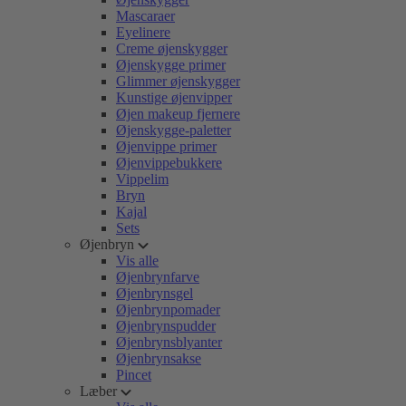
Mascaraer
Eyelinere
Creme øjenskygger
Øjenskygge primer
Glimmer øjenskygger
Kunstige øjenvipper
Øjen makeup fjernere
Øjenskygge-paletter
Øjenvippe primer
Øjenvippebukkere
Vippelim
Bryn
Kajal
Sets
Øjenbryn
Vis alle
Øjenbrynfarve
Øjenbrynsgel
Øjenbrynpomader
Øjenbrynspudder
Øjenbrynsblyanter
Øjenbrynsakse
Pincet
Læber