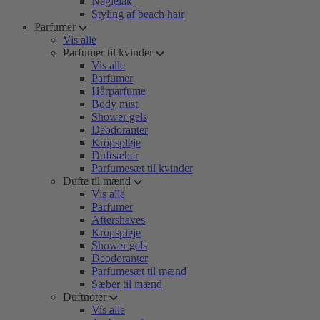
Neglelak
Styling af beach hair
Parfumer
Vis alle
Parfumer til kvinder
Vis alle
Parfumer
Hårparfume
Body mist
Shower gels
Deodoranter
Kropspleje
Duftsæber
Parfumesæt til kvinder
Dufte til mænd
Vis alle
Parfumer
Aftershaves
Kropspleje
Shower gels
Deodoranter
Parfumesæt til mænd
Sæber til mænd
Duftnoter
Vis alle