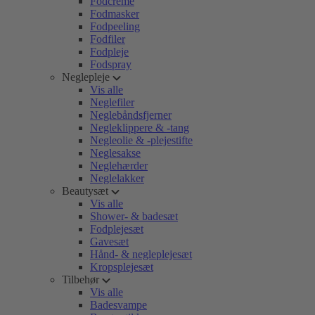
Fodcreme
Fodmasker
Fodpeeling
Fodfiler
Fodpleje
Fodspray
Neglepleje
Vis alle
Neglefiler
Neglebåndsfjerner
Negleklippere & -tang
Negleolie & -plejestifte
Neglesakse
Neglehærder
Neglelakker
Beautysæt
Vis alle
Shower- & badesæt
Fodplejesæt
Gavesæt
Hånd- & negleplejesæt
Kropsplejesæt
Tilbehør
Vis alle
Badesvampe