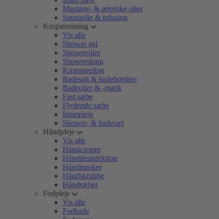
Massage- & æteriske olier
Saunaolie & infusion
Kropsrensning
Vis alle
Shower gel
Showerolier
Showerskum
Kropspeeling
Badesalt & badebomber
Badeolier & -mælk
Fast sæbe
Flydende sæbe
Intimpleje
Shower- & badesæt
Håndpleje
Vis alle
Håndcremer
Hånddesinfektion
Håndmasker
Håndskrubbe
Håndsæber
Fodpleje
Vis alle
Fodbade