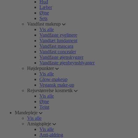
Hud
Læber
Øjne
Sets
Vandfast makeup
Vis alle
Vandfaste eyelinere
Vandtæt fundament
Vandfast mascara
Vandfast concealer
Vandfaste øjenskygger
Vandfaste øjenbrynsblyanter
Højdepunkter
Vis alle
Glow-makeup
Vegansk make-up
Rejsestørrelse kosmetik
Vis alle
Øjne
Teint
Mandepleje
Vis alle
Ansigtspleje
Vis alle
Anti-aldring