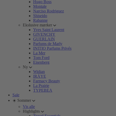
Hugo Boss
Montale
Narciso Rodriguez
Shiseido
Rabanne
Ekslusive mærker
Yves Saint Laurent
GIVENCHY
GUERLAIN
Parfums de Marly
INITIO Parfums Privés
La Mer
Tom Ford
Eisenberg
Ny
Widian
IRÄYE
Farmacy Beauty
La Prairie
TYPEBEA
Sale
☀️ Sommer
Vis alle
Highlights
Travel Essentials