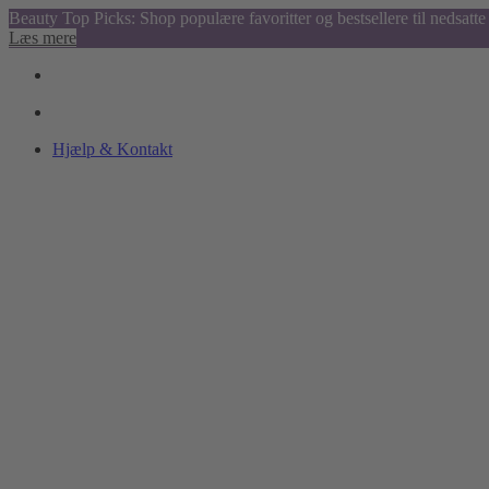
Beauty Top Picks: Shop populære favoritter og bestsellere til nedsatte 
Læs mere
Hjælp & Kontakt