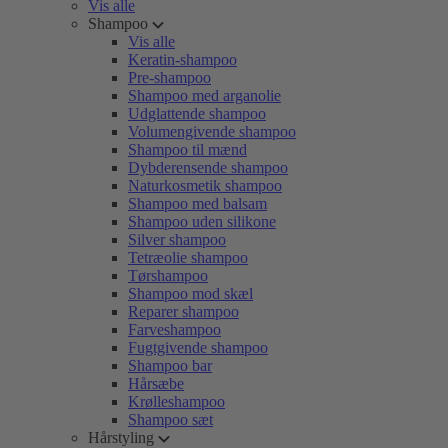
Vis alle
Shampoo
Vis alle
Keratin-shampoo
Pre-shampoo
Shampoo med arganolie
Udglattende shampoo
Volumengivende shampoo
Shampoo til mænd
Dybderensende shampoo
Naturkosmetik shampoo
Shampoo med balsam
Shampoo uden silikone
Silver shampoo
Tetræolie shampoo
Tørshampoo
Shampoo mod skæl
Reparer shampoo
Farveshampoo
Fugtgivende shampoo
Shampoo bar
Hårsæbe
Krølleshampoo
Shampoo sæt
Hårstyling