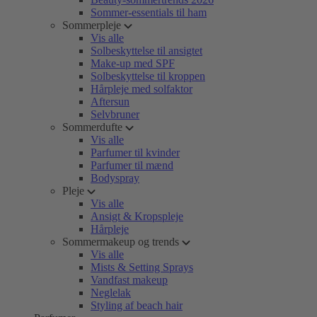
Sommer-essentials til ham
Sommerpleje
Vis alle
Solbeskyttelse til ansigtet
Make-up med SPF
Solbeskyttelse til kroppen
Hårpleje med solfaktor
Aftersun
Selvbruner
Sommerdufte
Vis alle
Parfumer til kvinder
Parfumer til mænd
Bodyspray
Pleje
Vis alle
Ansigt & Kropspleje
Hårpleje
Sommermakeup og trends
Vis alle
Mists & Setting Sprays
Vandfast makeup
Neglelak
Styling af beach hair