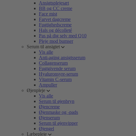
Ansigtsplejesæt
BB og CC creme
Face mist
Farvet dagcreme
Fugtighedscreme
Hals og décolleté
Pas på dig selv med Q10
Pleje mod bumser
Serum til ansigtet
Vis alle
Anti-aging ansigtsserum
Collagenserum
Fugtgivende serum
Hyaluronsyre-serum
Vitamin C-serum
Ampuller
Øjenpleje
Vis alle
Serum til øjenbryn
Øjencreme
Øjenmaske og -pads
Øjenserum
Serum til øjenvipper
Øjengel
Læbepleje