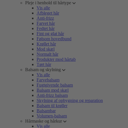
Pleje i henhold til hårtype
Vis alle
Afbleget hår
Anti-frizz
Farvet hår
Fedtet hår
Fint og glat hår
Følsom hovedbund
Krøllet hår
Mod skæl
Normalt hår
Produkter mod hårtab
Tørt hår
Balsam og skylning
Vis alle
Farvebalsam
Fugtgivende balsam
Balsam mod skæl
Anti-frizz balsam
Skylning af opbygning og reparation
Balsam til krøller
Balsambar
Volumen-balsam
Hårmaske og hårkur
Vis alle