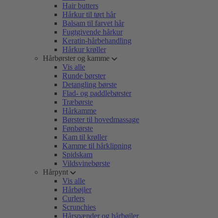
Hair butters
Hårkur til tørt hår
Balsam til farvet hår
Fugtgivende hårkur
Keratin-hårbehandling
Hårkur krøller
Hårbørster og kamme
Vis alle
Runde børster
Detangling børste
Flad- og paddlebørster
Træbørste
Hårkamme
Børster til hovedmassage
Fønbørste
Kam til krøller
Kamme til hårklipning
Spidskam
Vildsvinebørste
Hårpynt
Vis alle
Hårbøjler
Curlers
Scrunchies
Hårspænder og hårbøjler