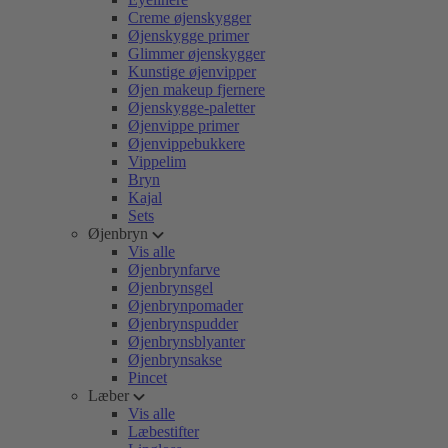
Creme øjenskygger
Øjenskygge primer
Glimmer øjenskygger
Kunstige øjenvipper
Øjen makeup fjernere
Øjenskygge-paletter
Øjenvippe primer
Øjenvippebukkere
Vippelim
Bryn
Kajal
Sets
Øjenbryn
Vis alle
Øjenbrynfarve
Øjenbrynsgel
Øjenbrynpomader
Øjenbrynspudder
Øjenbrynsblyanter
Øjenbrynsakse
Pincet
Læber
Vis alle
Læbestifter