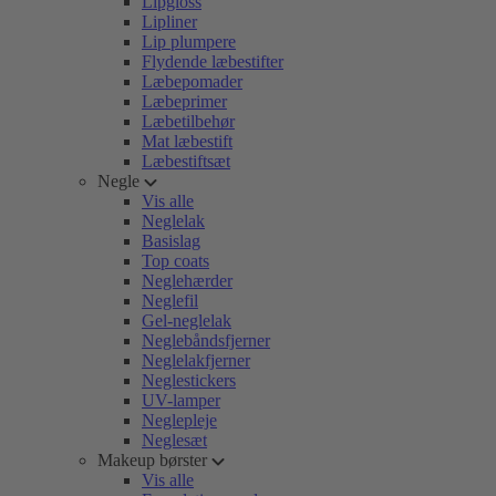
Lipgloss
Lipliner
Lip plumpere
Flydende læbestifter
Læbepomader
Læbeprimer
Læbetilbehør
Mat læbestift
Læbestiftsæt
Negle
Vis alle
Neglelak
Basislag
Top coats
Neglehærder
Neglefil
Gel-neglelak
Neglebåndsfjerner
Neglelakfjerner
Neglestickers
UV-lamper
Neglepleje
Neglesæt
Makeup børster
Vis alle