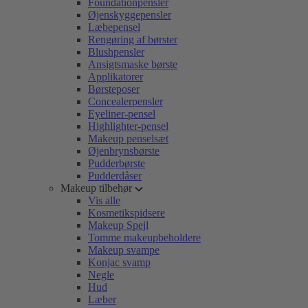
Foundationpensler
Øjenskyggepensler
Læbepensel
Rengøring af børster
Blushpensler
Ansigtsmaske børste
Applikatorer
Børsteposer
Concealerpensler
Eyeliner-pensel
Highlighter-pensel
Makeup penselsæt
Øjenbrynsbørste
Pudderbørste
Pudderdåser
Makeup tilbehør
Vis alle
Kosmetikspidsere
Makeup Spejl
Tomme makeupbeholdere
Makeup svampe
Konjac svamp
Negle
Hud
Læber