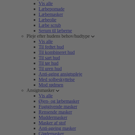
Vis alle
Læbepomade
Læbemasker
Læbeolie
Læbe scrub
Serum til læberne
Pleje efter hudens behov/hudtype
Vis alle
Til fedtet hud
Til kombineret hud
Til sart hud
Til tør hud
Til uren hud
Anti-aging ansigtspleje
Med solbeskyttelse
Mod rødmen
Ansigtsmasker
Vis alle
Øjen- og læbemasker
Fugtgivende masker
Rensende masker
Muddermasker
Masker af stof
Anti-ageing masker
Glødemasker