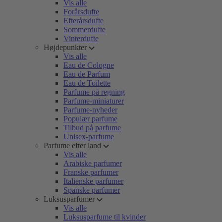
Vis alle
Forårsdufte
Efterårsdufte
Sommerdufte
Vinterdufte
Højdepunkter
Vis alle
Eau de Cologne
Eau de Parfum
Eau de Toilette
Parfume på regning
Parfume-miniaturer
Parfume-nyheder
Populær parfume
Tilbud på parfume
Unisex-parfume
Parfume efter land
Vis alle
Arabiske parfumer
Franske parfumer
Italienske parfumer
Spanske parfumer
Luksusparfumer
Vis alle
Luksusparfume til kvinder