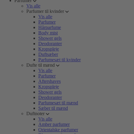
Parfumer
Vis alle
Parfumer til kvinder
Vis alle
Parfumer
Hårparfume
Body mist
Shower gels
Deodoranter
Kropspleje
Duftsæber
Parfumesæt til kvinder
Dufte til mænd
Vis alle
Parfumer
Aftershaves
Kropspleje
Shower gels
Deodoranter
Parfumesæt til mænd
Sæber til mænd
Duftnoter
Vis alle
Amber parfumer
Orientalske parfumer