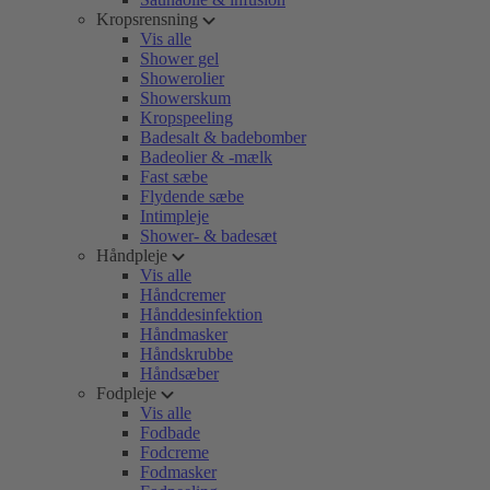
Kropsrensning
Vis alle
Shower gel
Showerolier
Showerskum
Kropspeeling
Badesalt & badebomber
Badeolier & -mælk
Fast sæbe
Flydende sæbe
Intimpleje
Shower- & badesæt
Håndpleje
Vis alle
Håndcremer
Hånddesinfektion
Håndmasker
Håndskrubbe
Håndsæber
Fodpleje
Vis alle
Fodbade
Fodcreme
Fodmasker