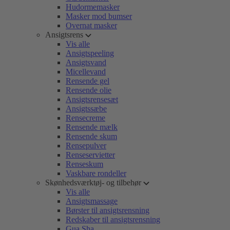
Hudormemasker
Masker mod bumser
Overnat masker
Ansigtsrens
Vis alle
Ansigtspeeling
Ansigtsvand
Micellevand
Rensende gel
Rensende olie
Ansigtsrensesæt
Ansigtssæbe
Rensecreme
Rensende mælk
Rensende skum
Rensepulver
Renseservietter
Renseskum
Vaskbare rondeller
Skønhedsværktøj- og tilbehør
Vis alle
Ansigtsmassage
Børster til ansigtsrensning
Redskaber til ansigtsrensning
Gua Sha