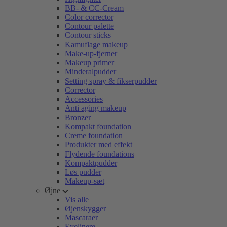
BB- & CC-Cream
Color corrector
Contour palette
Contour sticks
Kamuflage makeup
Make-up-fjerner
Makeup primer
Minderalpudder
Setting spray & fikserpudder
Corrector
Accessories
Anti aging makeup
Bronzer
Kompakt foundation
Creme foundation
Produkter med effekt
Flydende foundations
Kompaktpudder
Løs pudder
Makeup-sæt
Øjne
Vis alle
Øjenskygger
Mascaraer
Eyelinere