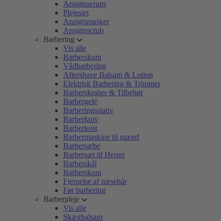
Ansigtsserum
Plejesæt
Ansigtsmasker
Ansigtsscrub
Barbering
Vis alle
Barberskum
Vådbarbering
Aftershave Balsam & Lotion
Elektrisk Barbering & Trimmer
Barberskraber & Tilbehør
Barbergelé
Barberingsstativ
Barberkniv
Barberkost
Barbermaskine til mænd
Barbersæbe
Barbersæt til Herrer
Barberskål
Barberskum
Fjernelse af næsehår
Før barbering
Barberpleje
Vis alle
Skægbalsam