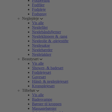
Fodpeeling
Fodfiler
Fodpleje
Fodspray
Neglepleje
Vis alle
Neglefiler
Neglebåndsfjerner
Negleklippere & -tang
Negleolie & -plejestifte
Neglesakse
Neglehærder
Neglelakker
Beautysæt
Vis alle
Shower- & badesæt
Fodplejesæt
Gavesæt
Hånd- & negleplejesæt
Kropsplejesæt
Tilbehør
Vis alle
Badesvampe
Børster til kroppen
Massagebørster