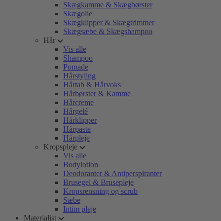
Skægkamme & Skægbørster
Skægolie
Skægklipper & Skægtrimmer
Skægsæbe & Skægshampoo
Hår
Vis alle
Shampoo
Pomade
Hårstyling
Hårtab & Hårvoks
Hårbørster & Kamme
Hårcreme
Hårgelé
Hårklipper
Hårpaste
Hårpleje
Kropspleje
Vis alle
Bodylotion
Deodoranter & Antiperspiranter
Brusegel & Brusepleje
Kropsrensning og scrub
Sæbe
Intim pleje
Materialist