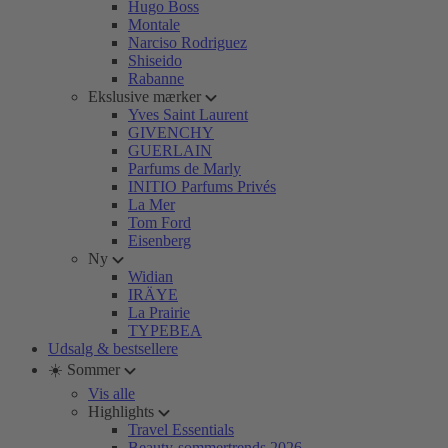
Hugo Boss
Montale
Narciso Rodriguez
Shiseido
Rabanne
Ekslusive mærker
Yves Saint Laurent
GIVENCHY
GUERLAIN
Parfums de Marly
INITIO Parfums Privés
La Mer
Tom Ford
Eisenberg
Ny
Widian
IRÄYE
La Prairie
TYPEBEA
Udsalg & bestsellere
☀️ Sommer
Vis alle
Highlights
Travel Essentials
Beauty-sommertrends 2026