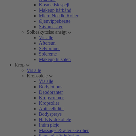
Kosmetisk spejl
Makeup hårbånd
Micro Needle Roller
Øjenvippebørste
Søvnmasker
Solbeskyttelse ansigt
Vis alle
Aftersun
Selvbruner
Solcreme
Makeup til solen
Krop
Vis alle
Kropspleje
Vis alle
Bodylotions
Deodoranter
Kropscremer
Kropsolier
Anti cellulitis
Bodysprays
Hals & dekollete
Intim pleje
Massage- & æteriske olier
Saunaolie & infusion