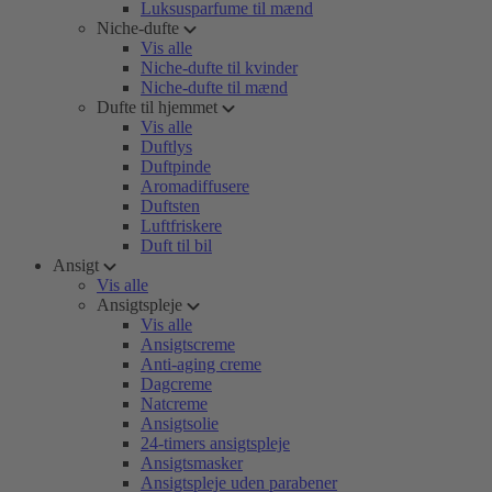
Luksusparfume til mænd
Niche-dufte
Vis alle
Niche-dufte til kvinder
Niche-dufte til mænd
Dufte til hjemmet
Vis alle
Duftlys
Duftpinde
Aromadiffusere
Duftsten
Luftfriskere
Duft til bil
Ansigt
Vis alle
Ansigtspleje
Vis alle
Ansigtscreme
Anti-aging creme
Dagcreme
Natcreme
Ansigtsolie
24-timers ansigtspleje
Ansigtsmasker
Ansigtspleje uden parabener