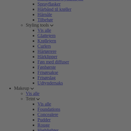
Sprayflasker
Hårbånd til krøller
Hårnåle
Tilbehør
Styling tools
Vis alle
Glattejern
Krøllejern
Curlers
Hårtørrere
Hårklipper
Føn med diffuser
Fønbørste
Frisørsakse
Frisørslag
Udtyndersaks
Makeup
Vis alle
Teint
Vis alle
Foundations
Concealere
Pudder
Rouge
Highlighter