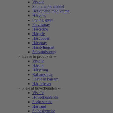
Vis alle
Skummende middel
Beskyttelse mod varme
Hårvoks
Styling spray
Farvespray
Hårcreme
Hårgele
Hårpudder
Hårspray
Hårstylingsæt
Saltvandsspray
Leave in produkter
Vis alle
Hårolie
Hårserum
Balsamspray
Leave in balsam
Hårplejesæt
Pleje af hovedbunden
Vis alle
Hovedbundsolie
Scalp scrubs
Hårvand
Solbeskyttelse