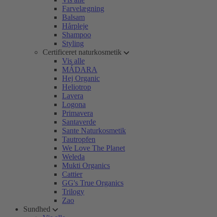
Farvelægning
Balsam
Hårpleje
Shampoo
Styling
Certificeret naturkosmetik
Vis alle
MÁDARA
Hej Organic
Heliotrop
Lavera
Logona
Primavera
Santaverde
Sante Naturkosmetik
Tautropfen
We Love The Planet
Weleda
Mukti Organics
Cattier
GG's True Organics
Trilogy
Zao
Sundhed