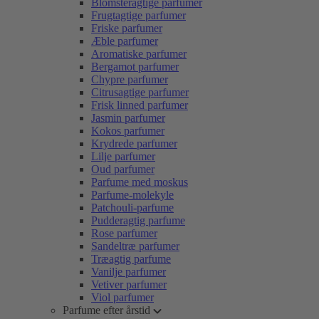
Blomsteragtige parfumer
Frugtagtige parfumer
Friske parfumer
Æble parfumer
Aromatiske parfumer
Bergamot parfumer
Chypre parfumer
Citrusagtige parfumer
Frisk linned parfumer
Jasmin parfumer
Kokos parfumer
Krydrede parfumer
Lilje parfumer
Oud parfumer
Parfume med moskus
Parfume-molekyle
Patchouli-parfume
Pudderagtig parfume
Rose parfumer
Sandeltræ parfumer
Træagtig parfume
Vanilje parfumer
Vetiver parfumer
Viol parfumer
Parfume efter årstid