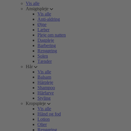
Vis alle
Ansigtspleje
Vis alle
Anti-aldring
Øjne
Læber
Pleje om natten
Dagpleje
Barbering
Rengøring
Solen
Tænder
Hår
Vis alle
Balsam
Hårpleje
Shampoo
Hårfarve
Styling
Kropspleje
Vis alle
Hånd og fod
Lotion
Olier
Rengøring