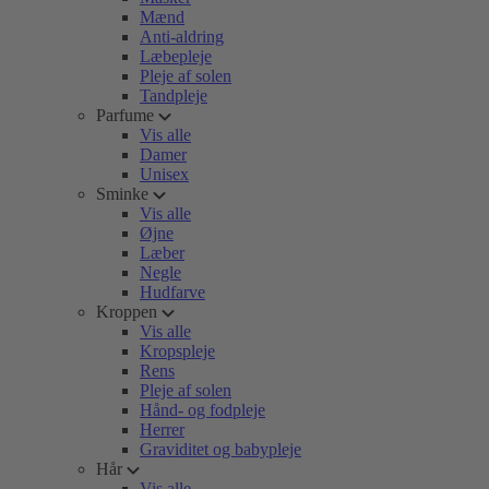
Mænd
Anti-aldring
Læbepleje
Pleje af solen
Tandpleje
Parfume
Vis alle
Damer
Unisex
Sminke
Vis alle
Øjne
Læber
Negle
Hudfarve
Kroppen
Vis alle
Kropspleje
Rens
Pleje af solen
Hånd- og fodpleje
Herrer
Graviditet og babypleje
Hår
Vis alle