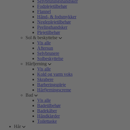
Selvbruningshandsker
Fodplejetilbehør
Flannel
Hånd- & fodsmykker
Negleplejetilbehør
Peelinghandsker
Plejetilbehør
Sol & beskyttelse
Vis alle
Aftersun
Selvbrunere
Solbeskyttelse
Hårfjerning
Vis alle
Kold og varm voks
Skrabere
Barberingspleje
Hårfjerningscreme
Bad
Vis alle
Badetilbehør
Badekåber
Håndklæder
Toilettaske
Hår