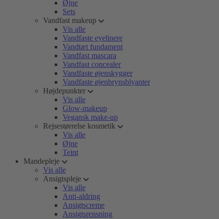
Øjne
Sets
Vandfast makeup
Vis alle
Vandfaste eyelinere
Vandtæt fundament
Vandfast mascara
Vandfast concealer
Vandfaste øjenskygger
Vandfaste øjenbrynsblyanter
Højdepunkter
Vis alle
Glow-makeup
Vegansk make-up
Rejsestørrelse kosmetik
Vis alle
Øjne
Teint
Mandepleje
Vis alle
Ansigtspleje
Vis alle
Anti-aldring
Ansigtscreme
Ansigtsrensning