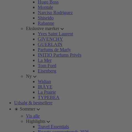
Hugo Boss
Montale
Narciso Rodriguez
Shiseido
Rabanne
Ekslusive mærker
Yves Saint Laurent
GIVENCHY
GUERLAIN
Parfums de Marly
INITIO Parfums Privés
La Mer
Tom Ford
Eisenberg
Ny
Widian
IRÄYE
La Prairie
TYPEBEA
Udsalg & bestsellere
☀️ Sommer
Vis alle
Highlights
Travel Essentials
Beauty-sommertrends 2026