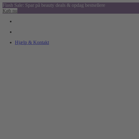
Flash Sale: Spar på beauty deals & opdag bestsellere
Køb nu
Hjælp & Kontakt