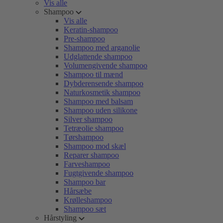
Vis alle
Shampoo
Vis alle
Keratin-shampoo
Pre-shampoo
Shampoo med arganolie
Udglattende shampoo
Volumengivende shampoo
Shampoo til mænd
Dybderensende shampoo
Naturkosmetik shampoo
Shampoo med balsam
Shampoo uden silikone
Silver shampoo
Tetræolie shampoo
Tørshampoo
Shampoo mod skæl
Reparer shampoo
Farveshampoo
Fugtgivende shampoo
Shampoo bar
Hårsæbe
Krølleshampoo
Shampoo sæt
Hårstyling