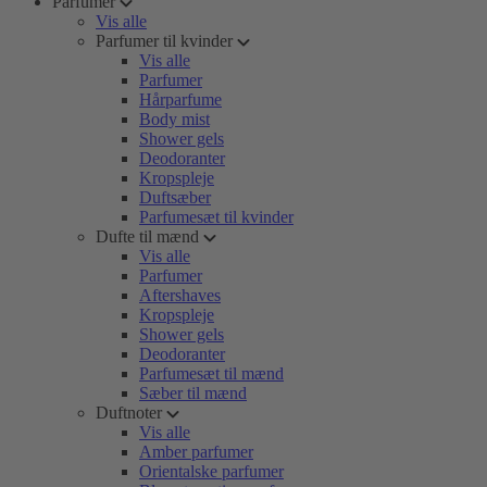
Parfumer
Vis alle
Parfumer til kvinder
Vis alle
Parfumer
Hårparfume
Body mist
Shower gels
Deodoranter
Kropspleje
Duftsæber
Parfumesæt til kvinder
Dufte til mænd
Vis alle
Parfumer
Aftershaves
Kropspleje
Shower gels
Deodoranter
Parfumesæt til mænd
Sæber til mænd
Duftnoter
Vis alle
Amber parfumer
Orientalske parfumer