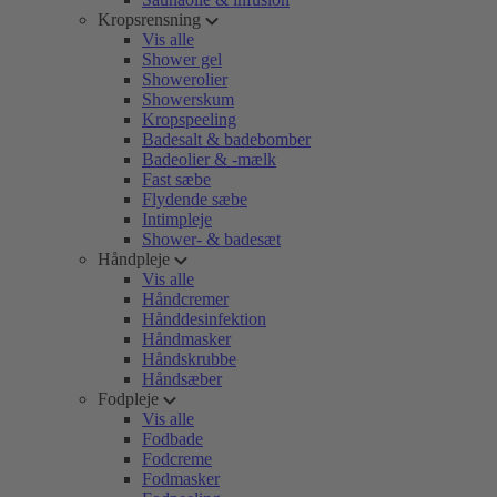
Kropsrensning
Vis alle
Shower gel
Showerolier
Showerskum
Kropspeeling
Badesalt & badebomber
Badeolier & -mælk
Fast sæbe
Flydende sæbe
Intimpleje
Shower- & badesæt
Håndpleje
Vis alle
Håndcremer
Hånddesinfektion
Håndmasker
Håndskrubbe
Håndsæber
Fodpleje
Vis alle
Fodbade
Fodcreme
Fodmasker