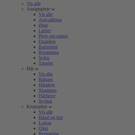
Vis alle
Ansigtspleje
Vis alle
Anti-aldring
Øjne
Læber
Pleje om natten
Dagpleje
Barbering
Rengøring
Solen
Tænder
Hår
Vis alle
Balsam
Hårpleje
Shampoo
Hårfarve
Styling
Kropspleje
Vis alle
Hånd og fod
Lotion
Olier
Rengøring