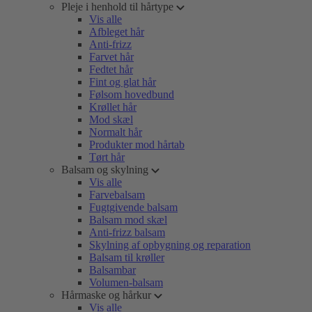
Pleje i henhold til hårtype
Vis alle
Afbleget hår
Anti-frizz
Farvet hår
Fedtet hår
Fint og glat hår
Følsom hovedbund
Krøllet hår
Mod skæl
Normalt hår
Produkter mod hårtab
Tørt hår
Balsam og skylning
Vis alle
Farvebalsam
Fugtgivende balsam
Balsam mod skæl
Anti-frizz balsam
Skylning af opbygning og reparation
Balsam til krøller
Balsambar
Volumen-balsam
Hårmaske og hårkur
Vis alle