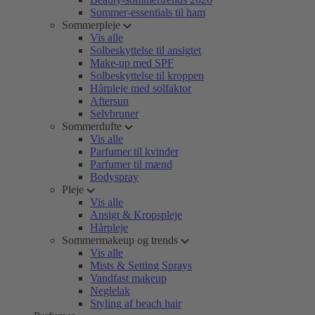
Sommer-essentials til ham
Sommerpleje
Vis alle
Solbeskyttelse til ansigtet
Make-up med SPF
Solbeskyttelse til kroppen
Hårpleje med solfaktor
Aftersun
Selvbruner
Sommerdufte
Vis alle
Parfumer til kvinder
Parfumer til mænd
Bodyspray
Pleje
Vis alle
Ansigt & Kropspleje
Hårpleje
Sommermakeup og trends
Vis alle
Mists & Setting Sprays
Vandfast makeup
Neglelak
Styling af beach hair