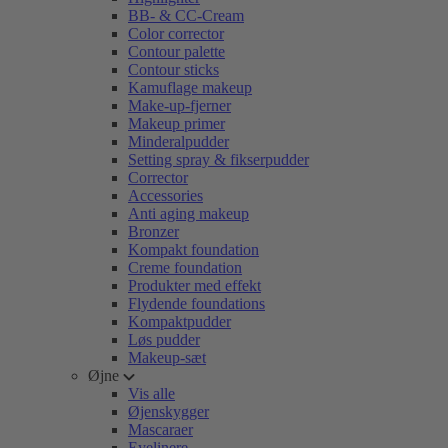
BB- & CC-Cream
Color corrector
Contour palette
Contour sticks
Kamuflage makeup
Make-up-fjerner
Makeup primer
Minderalpudder
Setting spray & fikserpudder
Corrector
Accessories
Anti aging makeup
Bronzer
Kompakt foundation
Creme foundation
Produkter med effekt
Flydende foundations
Kompaktpudder
Løs pudder
Makeup-sæt
Øjne
Vis alle
Øjenskygger
Mascaraer
Eyelinere