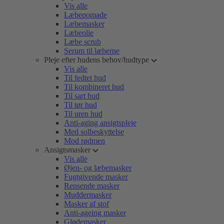
Vis alle
Læbepomade
Læbemasker
Læbeolie
Læbe scrub
Serum til læberne
Pleje efter hudens behov/hudtype
Vis alle
Til fedtet hud
Til kombineret hud
Til sart hud
Til tør hud
Til uren hud
Anti-aging ansigtspleje
Med solbeskyttelse
Mod rødmen
Ansigtsmasker
Vis alle
Øjen- og læbemasker
Fugtgivende masker
Rensende masker
Muddermasker
Masker af stof
Anti-ageing masker
Glødemasker