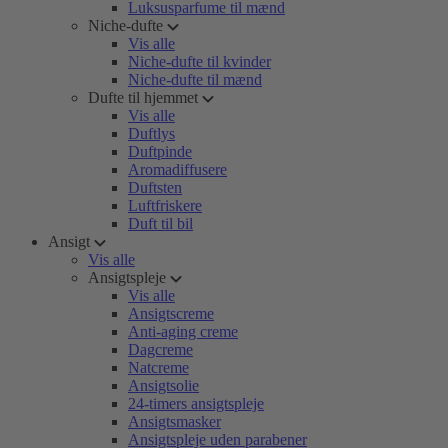
Luksusparfume til mænd
Niche-dufte
Vis alle
Niche-dufte til kvinder
Niche-dufte til mænd
Dufte til hjemmet
Vis alle
Duftlys
Duftpinde
Aromadiffusere
Duftsten
Luftfriskere
Duft til bil
Ansigt
Vis alle
Ansigtspleje
Vis alle
Ansigtscreme
Anti-aging creme
Dagcreme
Natcreme
Ansigtsolie
24-timers ansigtspleje
Ansigtsmasker
Ansigtspleje uden parabener