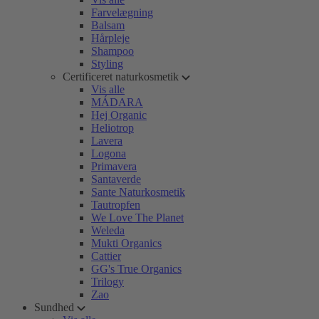
Farvelægning
Balsam
Hårpleje
Shampoo
Styling
Certificeret naturkosmetik
Vis alle
MÁDARA
Hej Organic
Heliotrop
Lavera
Logona
Primavera
Santaverde
Sante Naturkosmetik
Tautropfen
We Love The Planet
Weleda
Mukti Organics
Cattier
GG's True Organics
Trilogy
Zao
Sundhed