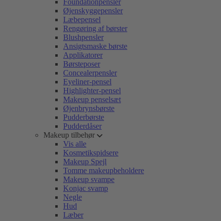
Foundationpensler
Øjenskyggepensler
Læbepensel
Rengøring af børster
Blushpensler
Ansigtsmaske børste
Applikatorer
Børsteposer
Concealerpensler
Eyeliner-pensel
Highlighter-pensel
Makeup penselsæt
Øjenbrynsbørste
Pudderbørste
Pudderdåser
Makeup tilbehør
Vis alle
Kosmetikspidsere
Makeup Spejl
Tomme makeupbeholdere
Makeup svampe
Konjac svamp
Negle
Hud
Læber