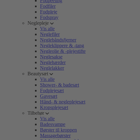
Fodpeeling
Fodfiler
Fodpleje
Fodspray
Neglepleje
Vis alle
Neglefiler
Neglebåndsfjerner
Negleklippere & -tang
Negleolie & -plejestifte
Neglesakse
Neglehærder
Neglelakker
Beautysæt
Vis alle
Shower- & badesæt
Fodplejesæt
Gavesæt
Hånd- & negleplejesæt
Kropsplejesæt
Tilbehør
Vis alle
Badesvampe
Børster til kroppen
Massagebørster