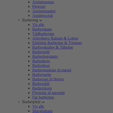
Ansigtsserum
Plejesæt
Ansigtsmasker
Ansigtsscrub
Barbering
Vis alle
Barberskum
Vådbarbering
Aftershave Balsam & Lotion
Elektrisk Barbering & Trimmer
Barberskraber & Tilbehør
Barbergelé
Barberingsstativ
Barberkniv
Barberkost
Barbermaskine til mænd
Barbersæbe
Barbersæt til Herrer
Barberskål
Barberskum
Fjernelse af næsehår
Før barbering
Barberpleje
Vis alle
Skægbalsam