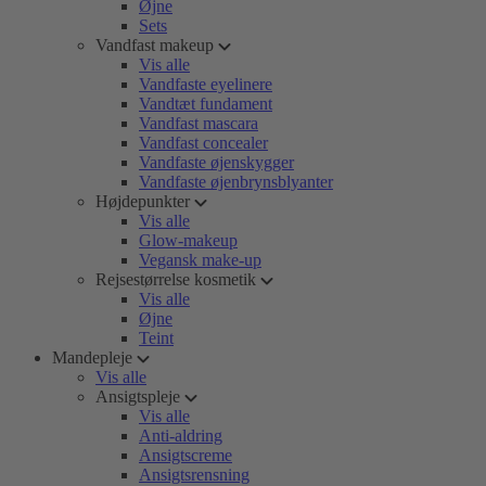
Øjne
Sets
Vandfast makeup
Vis alle
Vandfaste eyelinere
Vandtæt fundament
Vandfast mascara
Vandfast concealer
Vandfaste øjenskygger
Vandfaste øjenbrynsblyanter
Højdepunkter
Vis alle
Glow-makeup
Vegansk make-up
Rejsestørrelse kosmetik
Vis alle
Øjne
Teint
Mandepleje
Vis alle
Ansigtspleje
Vis alle
Anti-aldring
Ansigtscreme
Ansigtsrensning