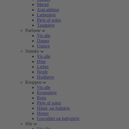
Mænd
Anti-aldring
Læbepleje
Pleje af solen
Tandpleje
Parfume
Vis alle
Damer
Unisex
Sminke
Vis alle
Øjne
Læber
Negle
Hudfarve
Kroppen
Vis alle
Kropspleje
Rens
Pleje af solen
Hånd- og fodpleje
Herrer
Graviditet og babypleje
Hår
Vis alle