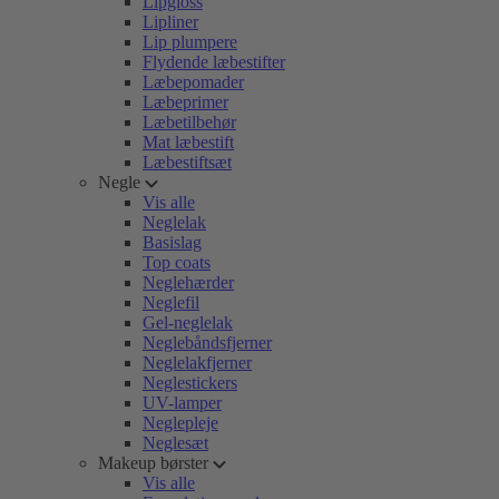
Lipgloss
Lipliner
Lip plumpere
Flydende læbestifter
Læbepomader
Læbeprimer
Læbetilbehør
Mat læbestift
Læbestiftsæt
Negle
Vis alle
Neglelak
Basislag
Top coats
Neglehærder
Neglefil
Gel-neglelak
Neglebåndsfjerner
Neglelakfjerner
Neglestickers
UV-lamper
Neglepleje
Neglesæt
Makeup børster
Vis alle