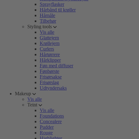
Sprayflasker
Hårbånd til krøller
Hårnåle
Tilbehør
Styling tools
Vis alle
Glattejern
Krøllejern
Curlers
Hårtørrere
Hårklipper
Føn med diffuser
Fønbørste
Frisørsakse
Frisørslag
Udtyndersaks
Makeup
Vis alle
Teint
Vis alle
Foundations
Concealere
Pudder
Rouge
Highlighter