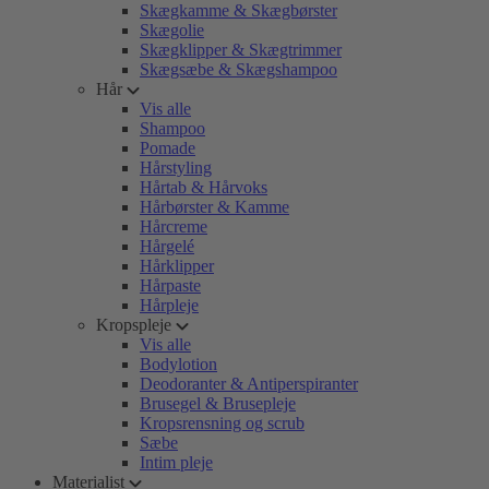
Skægkamme & Skægbørster
Skægolie
Skægklipper & Skægtrimmer
Skægsæbe & Skægshampoo
Hår
Vis alle
Shampoo
Pomade
Hårstyling
Hårtab & Hårvoks
Hårbørster & Kamme
Hårcreme
Hårgelé
Hårklipper
Hårpaste
Hårpleje
Kropspleje
Vis alle
Bodylotion
Deodoranter & Antiperspiranter
Brusegel & Brusepleje
Kropsrensning og scrub
Sæbe
Intim pleje
Materialist