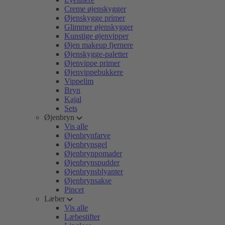
Creme øjenskygger
Øjenskygge primer
Glimmer øjenskygger
Kunstige øjenvipper
Øjen makeup fjernere
Øjenskygge-paletter
Øjenvippe primer
Øjenvippebukkere
Vippelim
Bryn
Kajal
Sets
Øjenbryn
Vis alle
Øjenbrynfarve
Øjenbrynsgel
Øjenbrynpomader
Øjenbrynspudder
Øjenbrynsblyanter
Øjenbrynsakse
Pincet
Læber
Vis alle
Læbestifter