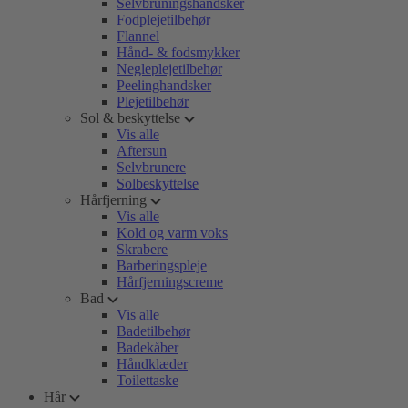
Selvbruningshandsker
Fodplejetilbehør
Flannel
Hånd- & fodsmykker
Negleplejetilbehør
Peelinghandsker
Plejetilbehør
Sol & beskyttelse
Vis alle
Aftersun
Selvbrunere
Solbeskyttelse
Hårfjerning
Vis alle
Kold og varm voks
Skrabere
Barberingspleje
Hårfjerningscreme
Bad
Vis alle
Badetilbehør
Badekåber
Håndklæder
Toilettaske
Hår