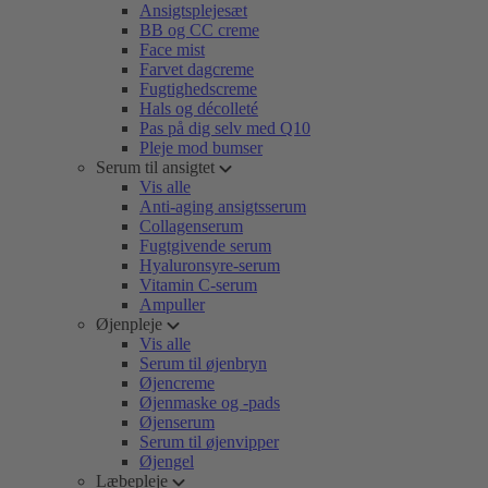
Ansigtsplejesæt
BB og CC creme
Face mist
Farvet dagcreme
Fugtighedscreme
Hals og décolleté
Pas på dig selv med Q10
Pleje mod bumser
Serum til ansigtet
Vis alle
Anti-aging ansigtsserum
Collagenserum
Fugtgivende serum
Hyaluronsyre-serum
Vitamin C-serum
Ampuller
Øjenpleje
Vis alle
Serum til øjenbryn
Øjencreme
Øjenmaske og -pads
Øjenserum
Serum til øjenvipper
Øjengel
Læbepleje