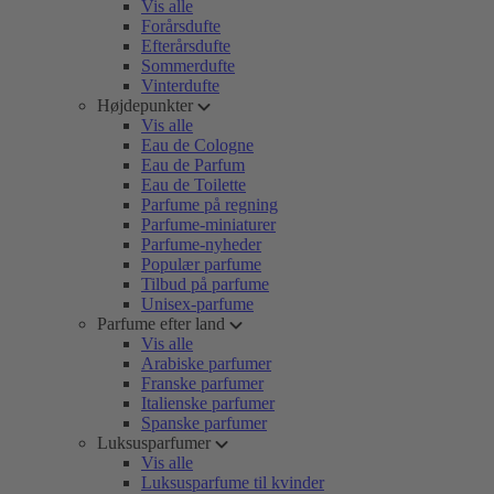
Vis alle
Forårsdufte
Efterårsdufte
Sommerdufte
Vinterdufte
Højdepunkter
Vis alle
Eau de Cologne
Eau de Parfum
Eau de Toilette
Parfume på regning
Parfume-miniaturer
Parfume-nyheder
Populær parfume
Tilbud på parfume
Unisex-parfume
Parfume efter land
Vis alle
Arabiske parfumer
Franske parfumer
Italienske parfumer
Spanske parfumer
Luksusparfumer
Vis alle
Luksusparfume til kvinder