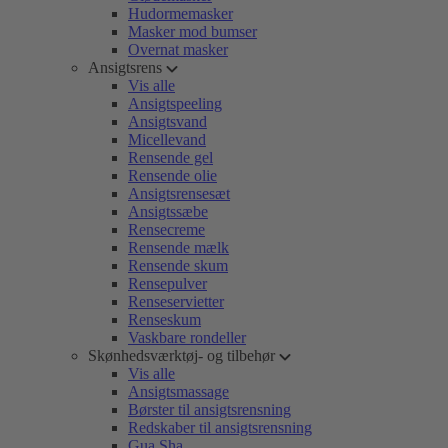
Hudormemasker
Masker mod bumser
Overnat masker
Ansigtsrens
Vis alle
Ansigtspeeling
Ansigtsvand
Micellevand
Rensende gel
Rensende olie
Ansigtsrensesæt
Ansigtssæbe
Rensecreme
Rensende mælk
Rensende skum
Rensepulver
Renseservietter
Renseskum
Vaskbare rondeller
Skønhedsværktøj- og tilbehør
Vis alle
Ansigtsmassage
Børster til ansigtsrensning
Redskaber til ansigtsrensning
Gua Sha