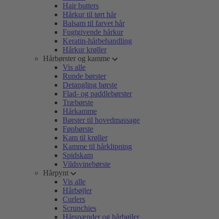
Hair butters
Hårkur til tørt hår
Balsam til farvet hår
Fugtgivende hårkur
Keratin-hårbehandling
Hårkur krøller
Hårbørster og kamme
Vis alle
Runde børster
Detangling børste
Flad- og paddlebørster
Træbørste
Hårkamme
Børster til hovedmassage
Fønbørste
Kam til krøller
Kamme til hårklipning
Spidskam
Vildsvinebørste
Hårpynt
Vis alle
Hårbøjler
Curlers
Scrunchies
Hårspænder og hårbøjler