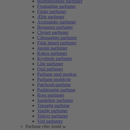
Blomsteragtige parfumer
Frugtagtige parfumer
Friske parfumer
Æble parfumer
Aromatiske parfumer
Bergamot parfumer
Chypre parfumer
Citrusagtige parfumer
Frisk linned parfumer
Jasmin parfumer
Kokos parfumer
Krydrede parfumer
Lilje parfumer
Oud parfumer
Parfume med moskus
Parfume-molekyle
Patchouli-parfume
Pudderagtig parfume
Rose parfumer
Sandeltræ parfumer
Træagtig parfume
Vanilje parfumer
Vetiver parfumer
Viol parfumer
Parfume efter årstid