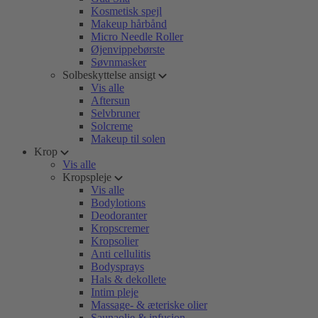
Kosmetisk spejl
Makeup hårbånd
Micro Needle Roller
Øjenvippebørste
Søvnmasker
Solbeskyttelse ansigt
Vis alle
Aftersun
Selvbruner
Solcreme
Makeup til solen
Krop
Vis alle
Kropspleje
Vis alle
Bodylotions
Deodoranter
Kropscremer
Kropsolier
Anti cellulitis
Bodysprays
Hals & dekollete
Intim pleje
Massage- & æteriske olier
Saunaolie & infusion