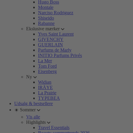
Hugo Boss
Montale
Narciso Rodriguez
Shiseido
Rabanne
Ekslusive mærker
Yves Saint Laurent
GIVENCHY
GUERLAIN
Parfums de Marly
INITIO Parfums Privés
La Mer
Tom Ford
Eisenberg
Ny
Widian
IRÄYE
La Prairie
TYPEBEA
Udsalg & bestsellere
☀️ Sommer
Vis alle
Highlights
Travel Essentials
Beauty-sommertrends 2026