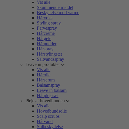
Vis alle
Skummende middel
Beskyttelse mod varme
Hårvoks
Styling spray
Farvespray
Hårcreme
Hårgele
Hårpudder
Hårspray
Hårstylingsæt
Saltvandsspray
Leave in produkter
Vis alle
Hårolie
Hårserum
Balsamspray
Leave in balsam
Hårplejesæt
Pleje af hovedbunden
Vis alle
Hovedbundsolie
Scalp scrubs
Hårvand
Solbeskyttelse