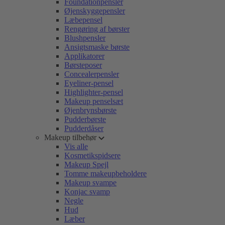
Foundationpensler
Øjenskyggepensler
Læbepensel
Rengøring af børster
Blushpensler
Ansigtsmaske børste
Applikatorer
Børsteposer
Concealerpensler
Eyeliner-pensel
Highlighter-pensel
Makeup penselsæt
Øjenbrynsbørste
Pudderbørste
Pudderdåser
Makeup tilbehør
Vis alle
Kosmetikspidsere
Makeup Spejl
Tomme makeupbeholdere
Makeup svampe
Konjac svamp
Negle
Hud
Læber