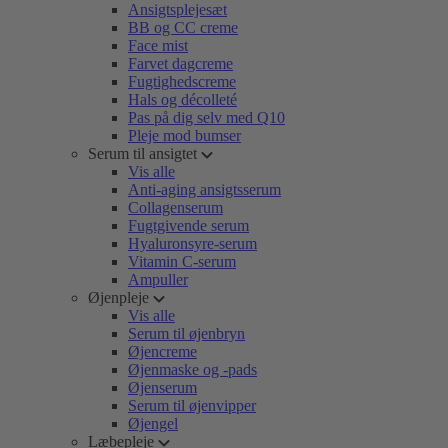
Ansigtsplejesæt
BB og CC creme
Face mist
Farvet dagcreme
Fugtighedscreme
Hals og décolleté
Pas på dig selv med Q10
Pleje mod bumser
Serum til ansigtet
Vis alle
Anti-aging ansigtsserum
Collagenserum
Fugtgivende serum
Hyaluronsyre-serum
Vitamin C-serum
Ampuller
Øjenpleje
Vis alle
Serum til øjenbryn
Øjencreme
Øjenmaske og -pads
Øjenserum
Serum til øjenvipper
Øjengel
Læbepleje