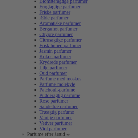
Blomsteragtige parfumer
Frugtagtige parfumer
Friske parfumer
Æble parfumer
Aromatiske parfumer
Bergamot parfumer
Chypre parfumer
Citrusagtige parfumer
Frisk linned parfumer
Jasmin parfumer
Kokos parfumer
Krydrede parfumer
Lilje parfumer
Oud parfumer
Parfume med moskus
Parfume-molekyle
Patchouli-parfume
Pudderagtig parfume
Rose parfumer
Sandeltræ parfumer
Træagtig parfume
Vanilje parfumer
Vetiver parfumer
Viol parfumer
Parfume efter årstid