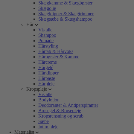
Skægkamme & Skægbørster
Skægolie
Skægklipper & Skægtrimmer
Skægsæbe & Skægshampoo
Hår
Vis alle
Shampoo
Pomade
Hårstyling
Hårtab & Hårvoks
Hårbørster & Kamme
Hårcreme
Hårgelé
Hårklipper
Hårpaste
Hårpleje
Kropspleje
Vis alle
Bodylotion
Deodoranter & Antiperspiranter
Brusegel & Brusepleje
Kropsrensning og scrub
Sæbe
Intim pleje
Materialist