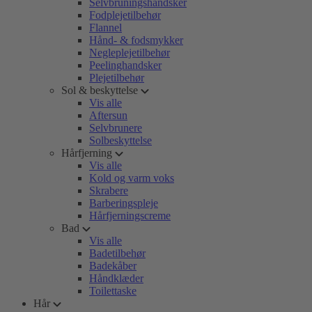
Selvbruningshandsker
Fodplejetilbehør
Flannel
Hånd- & fodsmykker
Negleplejetilbehør
Peelinghandsker
Plejetilbehør
Sol & beskyttelse
Vis alle
Aftersun
Selvbrunere
Solbeskyttelse
Hårfjerning
Vis alle
Kold og varm voks
Skrabere
Barberingspleje
Hårfjerningscreme
Bad
Vis alle
Badetilbehør
Badekåber
Håndklæder
Toilettaske
Hår