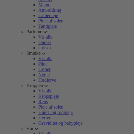
Mænd
Anti-aldring
Læbepleje
Pleje af solen
Tandpleje
Parfume
Vis alle
Damer
Unisex
Sminke
Vis alle
Øjne
Læber
Negle
Hudfarve
Kroppen
Vis alle
Kropspleje
Rens
Pleje af solen
Hånd- og fodpleje
Herrer
Graviditet og babypleje
Hår
Vis alle