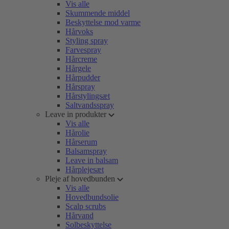
Vis alle
Skummende middel
Beskyttelse mod varme
Hårvoks
Styling spray
Farvespray
Hårcreme
Hårgele
Hårpudder
Hårspray
Hårstylingsæt
Saltvandsspray
Leave in produkter
Vis alle
Hårolie
Hårserum
Balsamspray
Leave in balsam
Hårplejesæt
Pleje af hovedbunden
Vis alle
Hovedbundsolie
Scalp scrubs
Hårvand
Solbeskyttelse