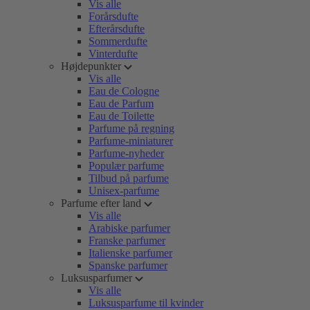
Vis alle
Forårsdufte
Efterårsdufte
Sommerdufte
Vinterdufte
Højdepunkter
Vis alle
Eau de Cologne
Eau de Parfum
Eau de Toilette
Parfume på regning
Parfume-miniaturer
Parfume-nyheder
Populær parfume
Tilbud på parfume
Unisex-parfume
Parfume efter land
Vis alle
Arabiske parfumer
Franske parfumer
Italienske parfumer
Spanske parfumer
Luksusparfumer
Vis alle
Luksusparfume til kvinder