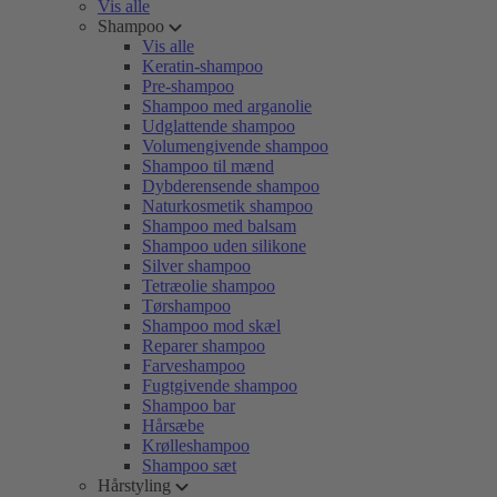
Vis alle
Shampoo
Vis alle
Keratin-shampoo
Pre-shampoo
Shampoo med arganolie
Udglattende shampoo
Volumengivende shampoo
Shampoo til mænd
Dybderensende shampoo
Naturkosmetik shampoo
Shampoo med balsam
Shampoo uden silikone
Silver shampoo
Tetræolie shampoo
Tørshampoo
Shampoo mod skæl
Reparer shampoo
Farveshampoo
Fugtgivende shampoo
Shampoo bar
Hårsæbe
Krølleshampoo
Shampoo sæt
Hårstyling