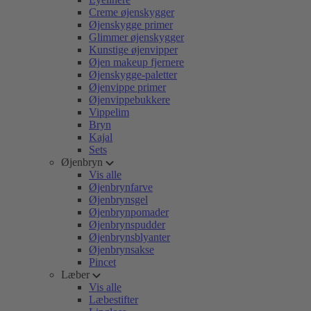
Creme øjenskygger
Øjenskygge primer
Glimmer øjenskygger
Kunstige øjenvipper
Øjen makeup fjernere
Øjenskygge-paletter
Øjenvippe primer
Øjenvippebukkere
Vippelim
Bryn
Kajal
Sets
Øjenbryn
Vis alle
Øjenbrynfarve
Øjenbrynsgel
Øjenbrynpomader
Øjenbrynspudder
Øjenbrynsblyanter
Øjenbrynsakse
Pincet
Læber
Vis alle
Læbestifter