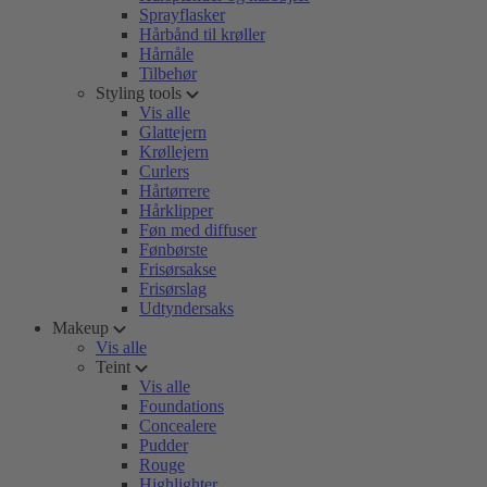
Sprayflasker
Hårbånd til krøller
Hårnåle
Tilbehør
Styling tools
Vis alle
Glattejern
Krøllejern
Curlers
Hårtørrere
Hårklipper
Føn med diffuser
Fønbørste
Frisørsakse
Frisørslag
Udtyndersaks
Makeup
Vis alle
Teint
Vis alle
Foundations
Concealere
Pudder
Rouge
Highlighter