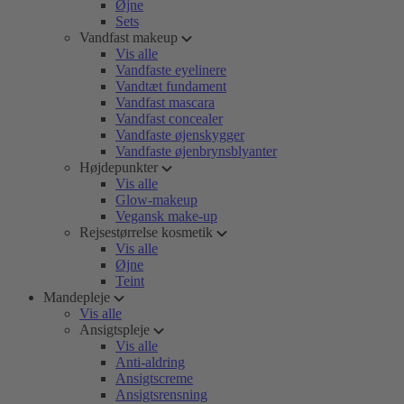
Øjne
Sets
Vandfast makeup
Vis alle
Vandfaste eyelinere
Vandtæt fundament
Vandfast mascara
Vandfast concealer
Vandfaste øjenskygger
Vandfaste øjenbrynsblyanter
Højdepunkter
Vis alle
Glow-makeup
Vegansk make-up
Rejsestørrelse kosmetik
Vis alle
Øjne
Teint
Mandepleje
Vis alle
Ansigtspleje
Vis alle
Anti-aldring
Ansigtscreme
Ansigtsrensning