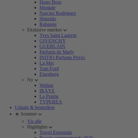
Hugo Boss
Montale
Narciso Rodriguez
Shiseido
Rabanne
Ekslusive mærker
Yves Saint Laurent
GIVENCHY
GUERLAIN
Parfums de Marly
INITIO Parfums Privés
La Mer
Tom Ford
Eisenberg
Ny
Widian
IRÄYE
La Prairie
TYPEBEA
Udsalg & bestsellere
☀️ Sommer
Vis alle
Highlights
Travel Essentials
Beauty-sommertrends 2026