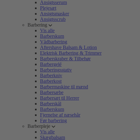
Ansigtsserum
Plejesæt
Ansigtsmasker
Ansigtsscrub
Barbering
Vis alle
Barberskum
Vådbarbering
Aftershave Balsam & Lotion
Elektrisk Barbering & Trimmer
Barberskraber & Tilbehør
Barbergelé
Barberingsstativ
Barberkniv
Barberkost
Barbermaskine til mænd
Barbersæbe
Barbersæt til Herrer
Barberskål
Barberskum
Fjernelse af næsehår
Før barbering
Barberpleje
Vis alle
Skægbalsam