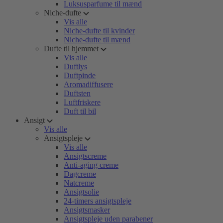
Luksusparfume til mænd
Niche-dufte
Vis alle
Niche-dufte til kvinder
Niche-dufte til mænd
Dufte til hjemmet
Vis alle
Duftlys
Duftpinde
Aromadiffusere
Duftsten
Luftfriskere
Duft til bil
Ansigt
Vis alle
Ansigtspleje
Vis alle
Ansigtscreme
Anti-aging creme
Dagcreme
Natcreme
Ansigtsolie
24-timers ansigtspleje
Ansigtsmasker
Ansigtspleje uden parabener