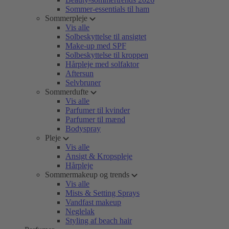
Sommer-essentials til ham
Sommerpleje
Vis alle
Solbeskyttelse til ansigtet
Make-up med SPF
Solbeskyttelse til kroppen
Hårpleje med solfaktor
Aftersun
Selvbruner
Sommerdufte
Vis alle
Parfumer til kvinder
Parfumer til mænd
Bodyspray
Pleje
Vis alle
Ansigt & Kropspleje
Hårpleje
Sommermakeup og trends
Vis alle
Mists & Setting Sprays
Vandfast makeup
Neglelak
Styling af beach hair