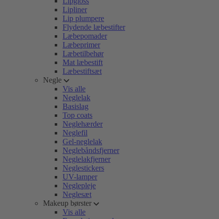
Lipgloss
Lipliner
Lip plumpere
Flydende læbestifter
Læbepomader
Læbeprimer
Læbetilbehør
Mat læbestift
Læbestiftsæt
Negle
Vis alle
Neglelak
Basislag
Top coats
Neglehærder
Neglefil
Gel-neglelak
Neglebåndsfjerner
Neglelakfjerner
Neglestickers
UV-lamper
Neglepleje
Neglesæt
Makeup børster
Vis alle