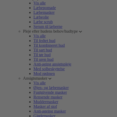
Vis alle
Læbepomade
Læbemasker
Læbeolie
Læbe scrub
Serum til læberne
Pleje efter hudens behov/hudtype
Vis alle
Til fedtet hud
Til kombineret hud
Til sart hud
Til tør hud
Til uren hud
Anti-aging ansigtspleje
Med solbeskyttelse
Mod rødmen
Ansigtsmasker
Vis alle
Øjen- og læbemasker
Fugtgivende masker
Rensende masker
Muddermasker
Masker af stof
Anti-ageing masker
Glødemasker