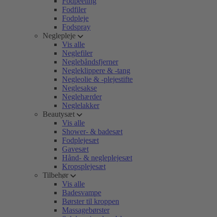
Fodpeeling
Fodfiler
Fodpleje
Fodspray
Neglepleje
Vis alle
Neglefiler
Neglebåndsfjerner
Negleklippere & -tang
Negleolie & -plejestifte
Neglesakse
Neglehærder
Neglelakker
Beautysæt
Vis alle
Shower- & badesæt
Fodplejesæt
Gavesæt
Hånd- & negleplejesæt
Kropsplejesæt
Tilbehør
Vis alle
Badesvampe
Børster til kroppen
Massagebørster