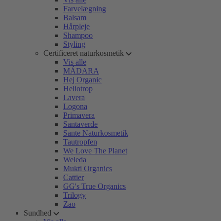
Farvelægning
Balsam
Hårpleje
Shampoo
Styling
Certificeret naturkosmetik
Vis alle
MÁDARA
Hej Organic
Heliotrop
Lavera
Logona
Primavera
Santaverde
Sante Naturkosmetik
Tautropfen
We Love The Planet
Weleda
Mukti Organics
Cattier
GG's True Organics
Trilogy
Zao
Sundhed