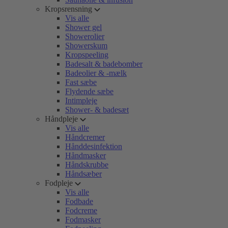
Kropsrensning
Vis alle
Shower gel
Showerolier
Showerskum
Kropspeeling
Badesalt & badebomber
Badeolier & -mælk
Fast sæbe
Flydende sæbe
Intimpleje
Shower- & badesæt
Håndpleje
Vis alle
Håndcremer
Hånddesinfektion
Håndmasker
Håndskrubbe
Håndsæber
Fodpleje
Vis alle
Fodbade
Fodcreme
Fodmasker