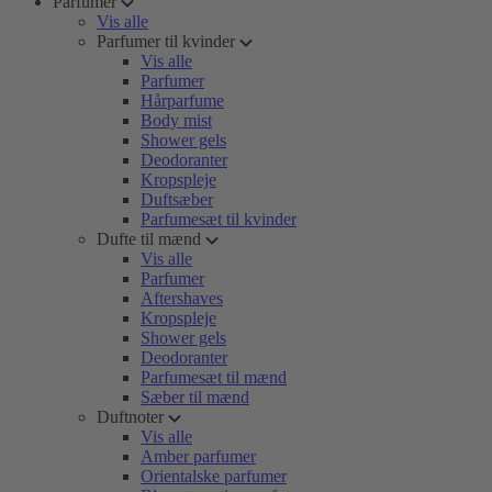
Parfumer
Vis alle
Parfumer til kvinder
Vis alle
Parfumer
Hårparfume
Body mist
Shower gels
Deodoranter
Kropspleje
Duftsæber
Parfumesæt til kvinder
Dufte til mænd
Vis alle
Parfumer
Aftershaves
Kropspleje
Shower gels
Deodoranter
Parfumesæt til mænd
Sæber til mænd
Duftnoter
Vis alle
Amber parfumer
Orientalske parfumer