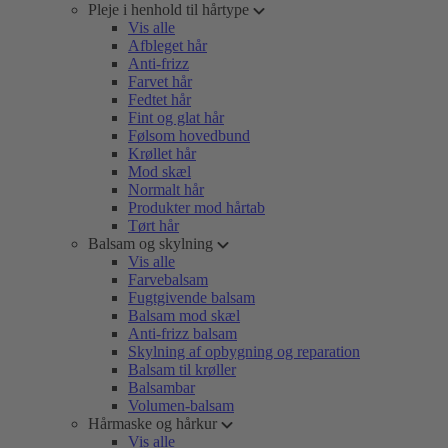
Pleje i henhold til hårtype
Vis alle
Afbleget hår
Anti-frizz
Farvet hår
Fedtet hår
Fint og glat hår
Følsom hovedbund
Krøllet hår
Mod skæl
Normalt hår
Produkter mod hårtab
Tørt hår
Balsam og skylning
Vis alle
Farvebalsam
Fugtgivende balsam
Balsam mod skæl
Anti-frizz balsam
Skylning af opbygning og reparation
Balsam til krøller
Balsambar
Volumen-balsam
Hårmaske og hårkur
Vis alle