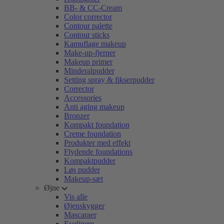
BB- & CC-Cream
Color corrector
Contour palette
Contour sticks
Kamuflage makeup
Make-up-fjerner
Makeup primer
Minderalpudder
Setting spray & fikserpudder
Corrector
Accessories
Anti aging makeup
Bronzer
Kompakt foundation
Creme foundation
Produkter med effekt
Flydende foundations
Kompaktpudder
Løs pudder
Makeup-sæt
Øjne
Vis alle
Øjenskygger
Mascaraer
Eyelinere