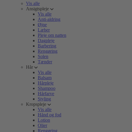
Vis alle
Ansigtspleje
Vis alle
Anti-aldring
Øjne
Læber
Pleje om natten
Dagpleje
Barbering
Rengøring
Solen
Tænder
Hår
Vis alle
Balsam
Hårpleje
Shampoo
Hårfarve
Styling
Kropspleje
Vis alle
Hånd og fod
Lotion
Olier
Rengøring