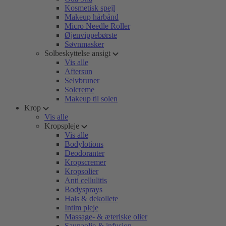
Kosmetisk spejl
Makeup hårbånd
Micro Needle Roller
Øjenvippebørste
Søvnmasker
Solbeskyttelse ansigt
Vis alle
Aftersun
Selvbruner
Solcreme
Makeup til solen
Krop
Vis alle
Kropspleje
Vis alle
Bodylotions
Deodoranter
Kropscremer
Kropsolier
Anti cellulitis
Bodysprays
Hals & dekollete
Intim pleje
Massage- & æteriske olier
Saunaolie & infusion