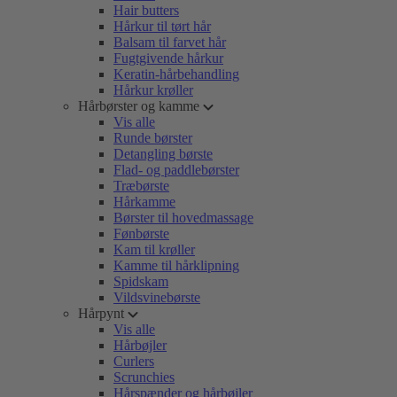
Hair butters
Hårkur til tørt hår
Balsam til farvet hår
Fugtgivende hårkur
Keratin-hårbehandling
Hårkur krøller
Hårbørster og kamme
Vis alle
Runde børster
Detangling børste
Flad- og paddlebørster
Træbørste
Hårkamme
Børster til hovedmassage
Fønbørste
Kam til krøller
Kamme til hårklipning
Spidskam
Vildsvinebørste
Hårpynt
Vis alle
Hårbøjler
Curlers
Scrunchies
Hårspænder og hårbøjler