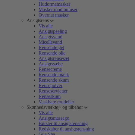
Hudormemasker
Masker mod bumser
Overnat masker
Ansigtsrens
Vis alle
Ansigtspeeling
Ansigtsvand
Micellevand
Rensende gel
Rensende olie
Ansigtsrensesæt
Ansigtssæbe
Rensecreme
Rensende mælk
Rensende skum
Rensepulver
Renseservietter
Renseskum
Vaskbare rondeller
Skønhedsværktøj- og tilbehør
Vis alle
Ansigtsmassage
Børster til ansigtsrensning
Redskaber til ansigtsrensning
Gua Sha