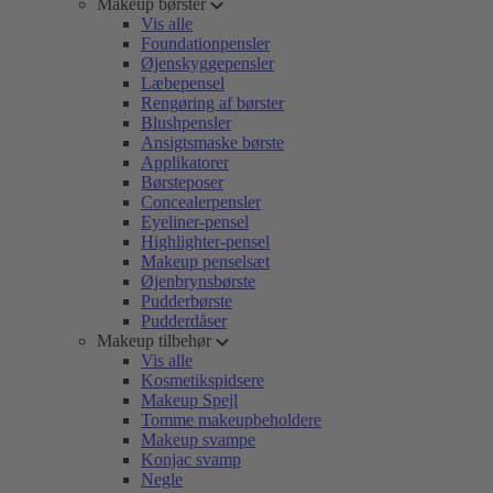
Makeup børster
Vis alle
Foundationpensler
Øjenskyggepensler
Læbepensel
Rengøring af børster
Blushpensler
Ansigtsmaske børste
Applikatorer
Børsteposer
Concealerpensler
Eyeliner-pensel
Highlighter-pensel
Makeup penselsæt
Øjenbrynsbørste
Pudderbørste
Pudderdåser
Makeup tilbehør
Vis alle
Kosmetikspidsere
Makeup Spejl
Tomme makeupbeholdere
Makeup svampe
Konjac svamp
Negle