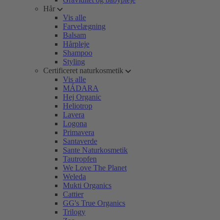
Hår
Vis alle
Farvelægning
Balsam
Hårpleje
Shampoo
Styling
Certificeret naturkosmetik
Vis alle
MÁDARA
Hej Organic
Heliotrop
Lavera
Logona
Primavera
Santaverde
Sante Naturkosmetik
Tautropfen
We Love The Planet
Weleda
Mukti Organics
Cattier
GG's True Organics
Trilogy