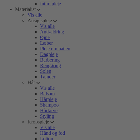
Intim pleje
Materialist
Vis alle
Ansigtspleje
Vis alle
Anti-aldring
Øjne
Læber
Pleje om natten
Dagpleje
Barbering
Rengøring
Solen
Tænder
Hår
Vis alle
Balsam
Hårpleje
Shampoo
Hårfarve
Styling
Kropspleje
Vis alle
Hånd og fod
Lotion