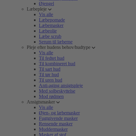
Øjengel
Læbepleje
Vis alle
Læbepomade
Læbemasker
Læbeolie
Læbe scrub
Serum til læberne
Pleje efter hudens behov/hudtype
Vis alle
Til fedtet hud
Til kombineret hud
Til sart hud
Til tør hud
Til uren hud
Anti-aging ansigtspleje
Med solbeskyttelse
Mod rødmen
Ansigtsmasker
Vis alle
Øjen- og læbemasker
Fugtgivende masker
Rensende masker
Muddermasker
Masker af stof