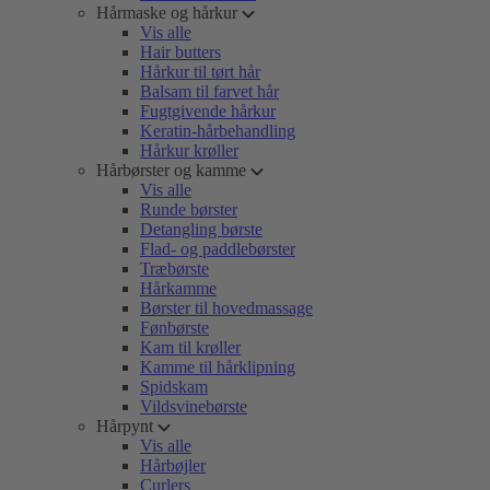
Hårmaske og hårkur
Vis alle
Hair butters
Hårkur til tørt hår
Balsam til farvet hår
Fugtgivende hårkur
Keratin-hårbehandling
Hårkur krøller
Hårbørster og kamme
Vis alle
Runde børster
Detangling børste
Flad- og paddlebørster
Træbørste
Hårkamme
Børster til hovedmassage
Fønbørste
Kam til krøller
Kamme til hårklipning
Spidskam
Vildsvinebørste
Hårpynt
Vis alle
Hårbøjler
Curlers