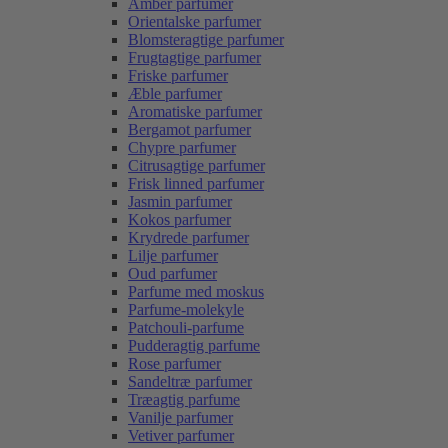
Amber parfumer
Orientalske parfumer
Blomsteragtige parfumer
Frugtagtige parfumer
Friske parfumer
Æble parfumer
Aromatiske parfumer
Bergamot parfumer
Chypre parfumer
Citrusagtige parfumer
Frisk linned parfumer
Jasmin parfumer
Kokos parfumer
Krydrede parfumer
Lilje parfumer
Oud parfumer
Parfume med moskus
Parfume-molekyle
Patchouli-parfume
Pudderagtig parfume
Rose parfumer
Sandeltræ parfumer
Træagtig parfume
Vanilje parfumer
Vetiver parfumer