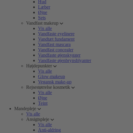
Hud
Læber
Øjne
Sets
Vandfast makeup
Vis alle
Vandfaste eyelinere
Vandtæt fundament
Vandfast mascara
Vandfast concealer
Vandfaste øjenskygger
Vandfaste øjenbrynsblyanter
Højdepunkter
Vis alle
Glow-makeup
Vegansk make-up
Rejsestørrelse kosmetik
Vis alle
Øjne
Teint
Mandepleje
Vis alle
Ansigtspleje
Vis alle
Anti-aldring