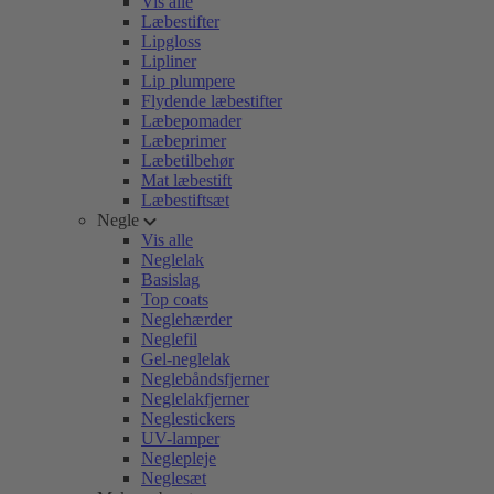
Vis alle
Læbestifter
Lipgloss
Lipliner
Lip plumpere
Flydende læbestifter
Læbepomader
Læbeprimer
Læbetilbehør
Mat læbestift
Læbestiftsæt
Negle
Vis alle
Neglelak
Basislag
Top coats
Neglehærder
Neglefil
Gel-neglelak
Neglebåndsfjerner
Neglelakfjerner
Neglestickers
UV-lamper
Neglepleje
Neglesæt