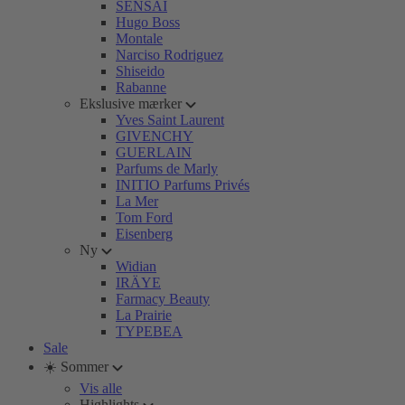
SENSAI
Hugo Boss
Montale
Narciso Rodriguez
Shiseido
Rabanne
Ekslusive mærker
Yves Saint Laurent
GIVENCHY
GUERLAIN
Parfums de Marly
INITIO Parfums Privés
La Mer
Tom Ford
Eisenberg
Ny
Widian
IRÄYE
Farmacy Beauty
La Prairie
TYPEBEA
Sale
☀️ Sommer
Vis alle
Highlights