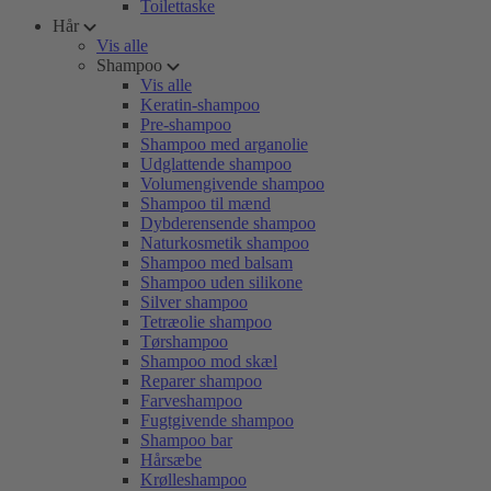
Toilettaske
Hår
Vis alle
Shampoo
Vis alle
Keratin-shampoo
Pre-shampoo
Shampoo med arganolie
Udglattende shampoo
Volumengivende shampoo
Shampoo til mænd
Dybderensende shampoo
Naturkosmetik shampoo
Shampoo med balsam
Shampoo uden silikone
Silver shampoo
Tetræolie shampoo
Tørshampoo
Shampoo mod skæl
Reparer shampoo
Farveshampoo
Fugtgivende shampoo
Shampoo bar
Hårsæbe
Krølleshampoo