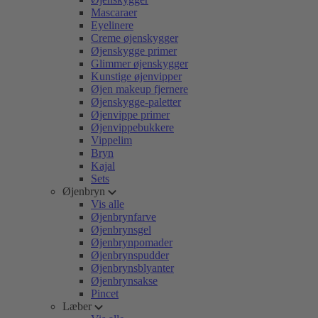
Mascaraer
Eyelinere
Creme øjenskygger
Øjenskygge primer
Glimmer øjenskygger
Kunstige øjenvipper
Øjen makeup fjernere
Øjenskygge-paletter
Øjenvippe primer
Øjenvippebukkere
Vippelim
Bryn
Kajal
Sets
Øjenbryn
Vis alle
Øjenbrynfarve
Øjenbrynsgel
Øjenbrynpomader
Øjenbrynspudder
Øjenbrynsblyanter
Øjenbrynsakse
Pincet
Læber