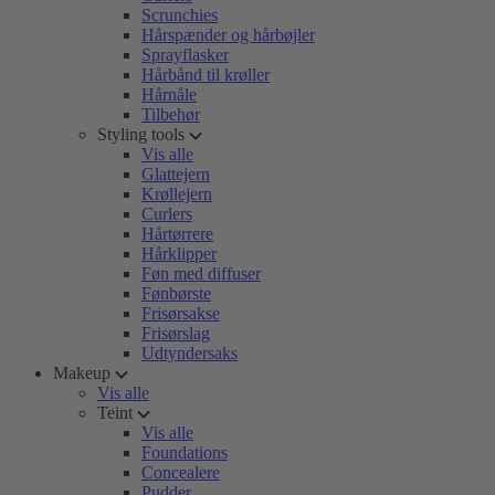
Scrunchies
Hårspænder og hårbøjler
Sprayflasker
Hårbånd til krøller
Hårnåle
Tilbehør
Styling tools
Vis alle
Glattejern
Krøllejern
Curlers
Hårtørrere
Hårklipper
Føn med diffuser
Fønbørste
Frisørsakse
Frisørslag
Udtyndersaks
Makeup
Vis alle
Teint
Vis alle
Foundations
Concealere
Pudder