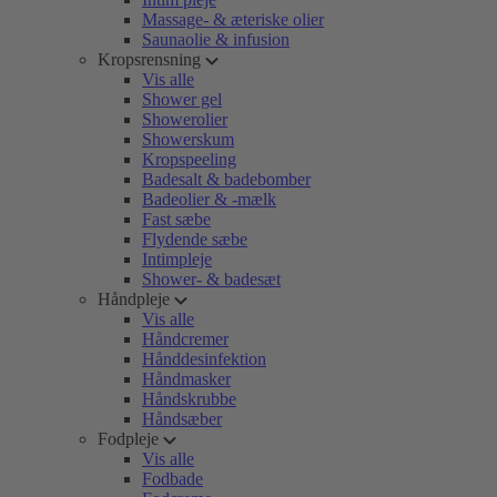
Massage- & æteriske olier
Saunaolie & infusion
Kropsrensning
Vis alle
Shower gel
Showerolier
Showerskum
Kropspeeling
Badesalt & badebomber
Badeolier & -mælk
Fast sæbe
Flydende sæbe
Intimpleje
Shower- & badesæt
Håndpleje
Vis alle
Håndcremer
Hånddesinfektion
Håndmasker
Håndskrubbe
Håndsæber
Fodpleje
Vis alle
Fodbade