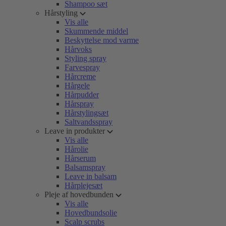
Shampoo sæt
Hårstyling
Vis alle
Skummende middel
Beskyttelse mod varme
Hårvoks
Styling spray
Farvespray
Hårcreme
Hårgele
Hårpudder
Hårspray
Hårstylingsæt
Saltvandsspray
Leave in produkter
Vis alle
Hårolie
Hårserum
Balsamspray
Leave in balsam
Hårplejesæt
Pleje af hovedbunden
Vis alle
Hovedbundsolie
Scalp scrubs