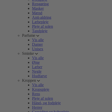
Rengøring
Masker
Mænd
Anti-aldring
Læbepleje
Pleje af solen
Tandpleje
Parfume
Vis alle
Damer
Unisex
Sminke
Vis alle
Øjne
Læber
Negle
Hudfarve
Kroppen
Vis alle
Kropspleje
Rens
Pleje af solen
Hånd- og fodpleje
Herrer
Graviditet og babypleje