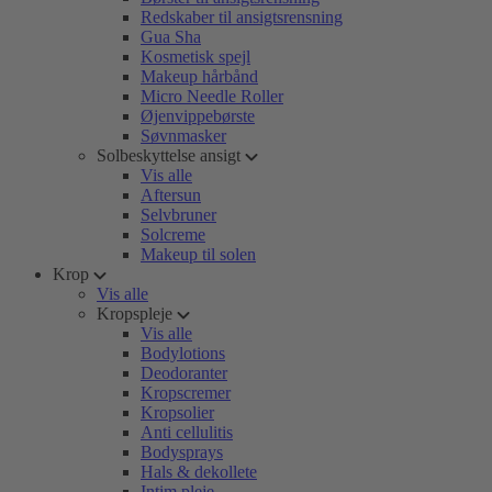
Redskaber til ansigtsrensning
Gua Sha
Kosmetisk spejl
Makeup hårbånd
Micro Needle Roller
Øjenvippebørste
Søvnmasker
Solbeskyttelse ansigt
Vis alle
Aftersun
Selvbruner
Solcreme
Makeup til solen
Krop
Vis alle
Kropspleje
Vis alle
Bodylotions
Deodoranter
Kropscremer
Kropsolier
Anti cellulitis
Bodysprays
Hals & dekollete
Intim pleje