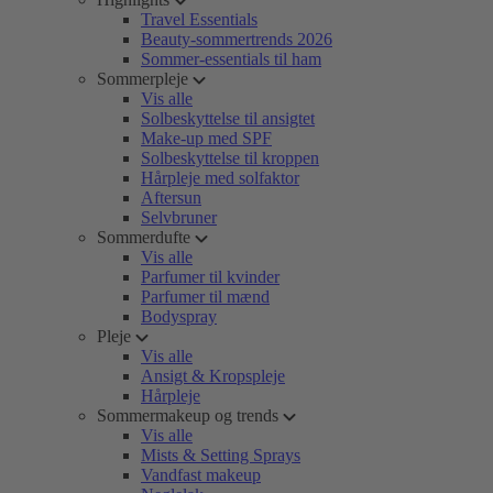
Travel Essentials
Beauty-sommertrends 2026
Sommer-essentials til ham
Sommerpleje
Vis alle
Solbeskyttelse til ansigtet
Make-up med SPF
Solbeskyttelse til kroppen
Hårpleje med solfaktor
Aftersun
Selvbruner
Sommerdufte
Vis alle
Parfumer til kvinder
Parfumer til mænd
Bodyspray
Pleje
Vis alle
Ansigt & Kropspleje
Hårpleje
Sommermakeup og trends
Vis alle
Mists & Setting Sprays
Vandfast makeup