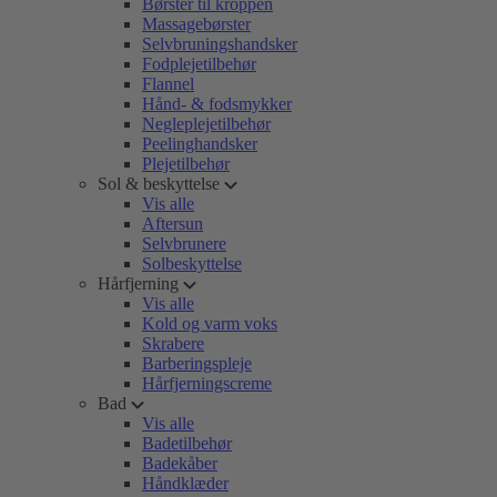
Børster til kroppen
Massagebørster
Selvbruningshandsker
Fodplejetilbehør
Flannel
Hånd- & fodsmykker
Negleplejetilbehør
Peelinghandsker
Plejetilbehør
Sol & beskyttelse
Vis alle
Aftersun
Selvbrunere
Solbeskyttelse
Hårfjerning
Vis alle
Kold og varm voks
Skrabere
Barberingspleje
Hårfjerningscreme
Bad
Vis alle
Badetilbehør
Badekåber
Håndklæder