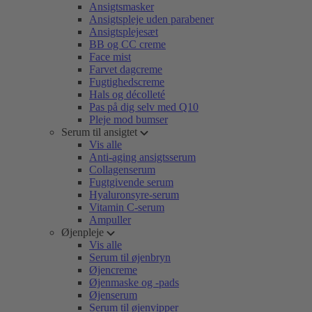
Ansigtsmasker
Ansigtspleje uden parabener
Ansigtsplejesæt
BB og CC creme
Face mist
Farvet dagcreme
Fugtighedscreme
Hals og décolleté
Pas på dig selv med Q10
Pleje mod bumser
Serum til ansigtet
Vis alle
Anti-aging ansigtsserum
Collagenserum
Fugtgivende serum
Hyaluronsyre-serum
Vitamin C-serum
Ampuller
Øjenpleje
Vis alle
Serum til øjenbryn
Øjencreme
Øjenmaske og -pads
Øjenserum
Serum til øjenvipper