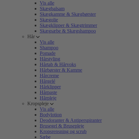
Vis alle
Skægbalsam
Skægkamme & Skægbørster
Skægolie
Skægklipper & Skægtrimmer
Skægsæbe & Skægshampoo
Hår
Vis alle
Shampoo
Pomade
Hårstyling
Hårtab & Hårvoks
Hårbørster & Kamme
Hårcreme
Hårgelé
Hårklipper
Hårpaste
Hårpleje
Kropspleje
Vis alle
Bodylotion
Deodoranter & Antiperspiranter
Brusegel & Brusepleje
Kropsrensning og scrub
Sæbe