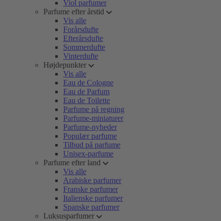
Viol parfumer
Parfume efter årstid
Vis alle
Forårsdufte
Efterårsdufte
Sommerdufte
Vinterdufte
Højdepunkter
Vis alle
Eau de Cologne
Eau de Parfum
Eau de Toilette
Parfume på regning
Parfume-miniaturer
Parfume-nyheder
Populær parfume
Tilbud på parfume
Unisex-parfume
Parfume efter land
Vis alle
Arabiske parfumer
Franske parfumer
Italienske parfumer
Spanske parfumer
Luksusparfumer