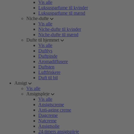
Vis alle
Luksusparfume til kvinder
Luksusparfume til mænd
Niche-dufte
Vis alle
Niche-dufte til kvinder
Niche-dufte til mænd
Dufte til hjemmet
Vis alle
Duftlys
Duftpinde
Aromadiffusere
Duftsten
Luftfriskere
Duft til bil
Ansigt
Vis alle
Ansigtspleje
Vis alle
Ansigtscreme
Anti-aging creme
Dagcreme
Natcreme
Ansigtsolie
24-timers ansigtspleje