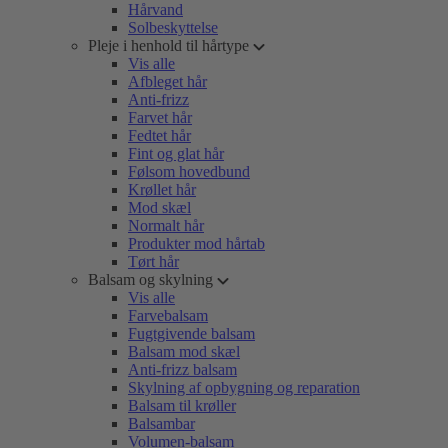
Hårvand
Solbeskyttelse
Pleje i henhold til hårtype
Vis alle
Afbleget hår
Anti-frizz
Farvet hår
Fedtet hår
Fint og glat hår
Følsom hovedbund
Krøllet hår
Mod skæl
Normalt hår
Produkter mod hårtab
Tørt hår
Balsam og skylning
Vis alle
Farvebalsam
Fugtgivende balsam
Balsam mod skæl
Anti-frizz balsam
Skylning af opbygning og reparation
Balsam til krøller
Balsambar
Volumen-balsam