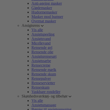
Anti-ageing masker
Glødemasker
Hudormemasker
Masker mod bumser
Overnat masker
Ansigtsrens
Vis alle
Ansigtspeeling
Ansigtsvand
Micellevand
Rensende gel
Rensende olie
Ansigtsrensesæt
Ansigtssæbe
Rensecreme
Rensende mælk
Rensende skum
Rensepulver
Renseservietter
Renseskum
Vaskbare rondeller
Skønhedsværktøj- og tilbehør
Vis alle
Ansigtsmassage
Børster til ansigtsrensning