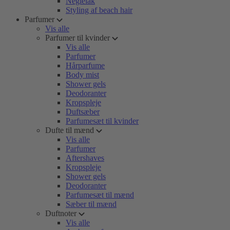
Neglelak
Styling af beach hair
Parfumer
Vis alle
Parfumer til kvinder
Vis alle
Parfumer
Hårparfume
Body mist
Shower gels
Deodoranter
Kropspleje
Duftsæber
Parfumesæt til kvinder
Dufte til mænd
Vis alle
Parfumer
Aftershaves
Kropspleje
Shower gels
Deodoranter
Parfumesæt til mænd
Sæber til mænd
Duftnoter
Vis alle