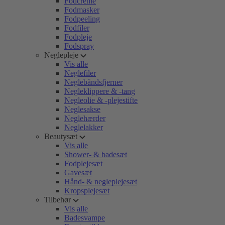
Fodcreme
Fodmasker
Fodpeeling
Fodfiler
Fodpleje
Fodspray
Neglepleje
Vis alle
Neglefiler
Neglebåndsfjerner
Negleklippere & -tang
Negleolie & -plejestifte
Neglesakse
Neglehærder
Neglelakker
Beautysæt
Vis alle
Shower- & badesæt
Fodplejesæt
Gavesæt
Hånd- & negleplejesæt
Kropsplejesæt
Tilbehør
Vis alle
Badesvampe