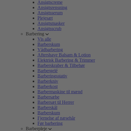
Ansigtscreme
Ansigtsrensning
Ansigtsserum
Plejesæt
Ansigtsmasker
Ansigtsscrub
Barbering
Vis alle
Barberskum
Vådbarbering
Aftershave Balsam & Lotion
Elektrisk Barbering & Trimmer
Barberskraber & Tilbehør
Barbergelé
Barberingsstativ
Barberkniv
Barberkost
Barbermaskine til mænd
Barbersæbe
Barbersæt til Herrer
Barberskål
Barberskum
Fjernelse af næsehår
Før barbering
Barberpleje