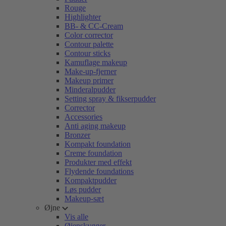
Rouge
Highlighter
BB- & CC-Cream
Color corrector
Contour palette
Contour sticks
Kamuflage makeup
Make-up-fjerner
Makeup primer
Minderalpudder
Setting spray & fikserpudder
Corrector
Accessories
Anti aging makeup
Bronzer
Kompakt foundation
Creme foundation
Produkter med effekt
Flydende foundations
Kompaktpudder
Løs pudder
Makeup-sæt
Øjne
Vis alle
Øjenskygger