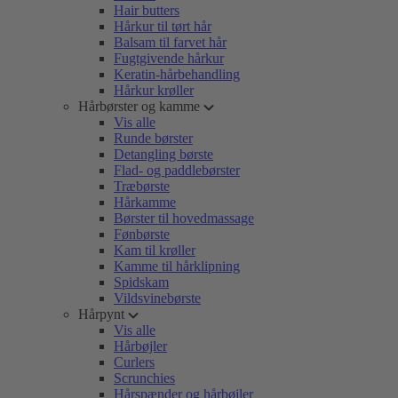
Hair butters
Hårkur til tørt hår
Balsam til farvet hår
Fugtgivende hårkur
Keratin-hårbehandling
Hårkur krøller
Hårbørster og kamme
Vis alle
Runde børster
Detangling børste
Flad- og paddlebørster
Træbørste
Hårkamme
Børster til hovedmassage
Fønbørste
Kam til krøller
Kamme til hårklipning
Spidskam
Vildsvinebørste
Hårpynt
Vis alle
Hårbøjler
Curlers
Scrunchies
Hårspænder og hårbøjler