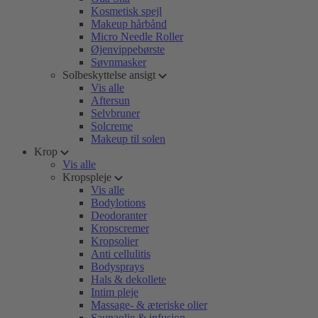
Kosmetisk spejl
Makeup hårbånd
Micro Needle Roller
Øjenvippebørste
Søvnmasker
Solbeskyttelse ansigt
Vis alle
Aftersun
Selvbruner
Solcreme
Makeup til solen
Krop
Vis alle
Kropspleje
Vis alle
Bodylotions
Deodoranter
Kropscremer
Kropsolier
Anti cellulitis
Bodysprays
Hals & dekollete
Intim pleje
Massage- & æteriske olier
Saunaolie & infusion