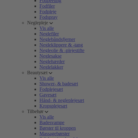
Fodpeeling
Fodfiler
Fodpleje
Fodspray
Neglepleje
Vis alle
Neglefiler
Neglebåndsfjerner
Negleklippere & -tang
Negleolie & -plejestifte
Neglesakse
Neglehærder
Neglelakker
Beautysæt
Vis alle
Shower- & badesæt
Fodplejesæt
Gavesæt
Hånd- & negleplejesæt
Kropsplejesæt
Tilbehør
Vis alle
Badesvampe
Børster til kroppen
Massagebørster