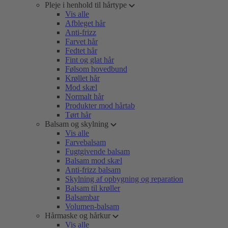
Pleje i henhold til hårtype
Vis alle
Afbleget hår
Anti-frizz
Farvet hår
Fedtet hår
Fint og glat hår
Følsom hovedbund
Krøllet hår
Mod skæl
Normalt hår
Produkter mod hårtab
Tørt hår
Balsam og skylning
Vis alle
Farvebalsam
Fugtgivende balsam
Balsam mod skæl
Anti-frizz balsam
Skylning af opbygning og reparation
Balsam til krøller
Balsambar
Volumen-balsam
Hårmaske og hårkur
Vis alle