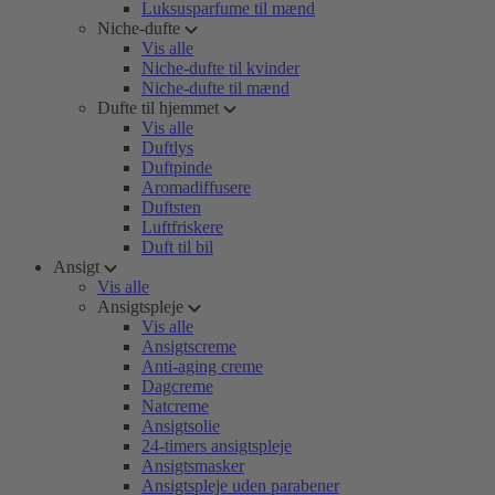
Luksusparfume til mænd
Niche-dufte
Vis alle
Niche-dufte til kvinder
Niche-dufte til mænd
Dufte til hjemmet
Vis alle
Duftlys
Duftpinde
Aromadiffusere
Duftsten
Luftfriskere
Duft til bil
Ansigt
Vis alle
Ansigtspleje
Vis alle
Ansigtscreme
Anti-aging creme
Dagcreme
Natcreme
Ansigtsolie
24-timers ansigtspleje
Ansigtsmasker
Ansigtspleje uden parabener