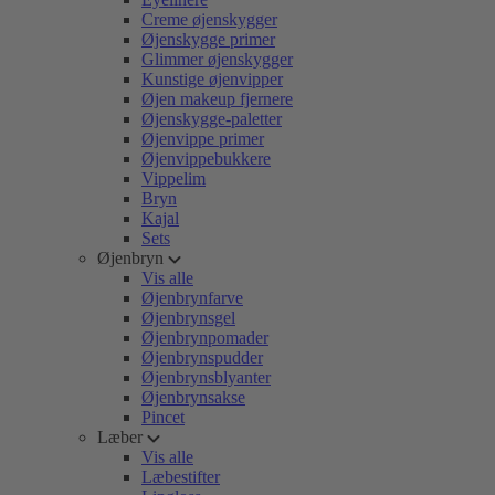
Creme øjenskygger
Øjenskygge primer
Glimmer øjenskygger
Kunstige øjenvipper
Øjen makeup fjernere
Øjenskygge-paletter
Øjenvippe primer
Øjenvippebukkere
Vippelim
Bryn
Kajal
Sets
Øjenbryn
Vis alle
Øjenbrynfarve
Øjenbrynsgel
Øjenbrynpomader
Øjenbrynspudder
Øjenbrynsblyanter
Øjenbrynsakse
Pincet
Læber
Vis alle
Læbestifter