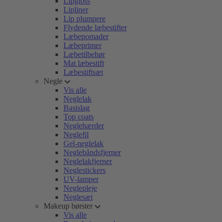
Lipgloss
Lipliner
Lip plumpere
Flydende læbestifter
Læbepomader
Læbeprimer
Læbetilbehør
Mat læbestift
Læbestiftsæt
Negle
Vis alle
Neglelak
Basislag
Top coats
Neglehærder
Neglefil
Gel-neglelak
Neglebåndsfjerner
Neglelakfjerner
Neglestickers
UV-lamper
Neglepleje
Neglesæt
Makeup børster
Vis alle