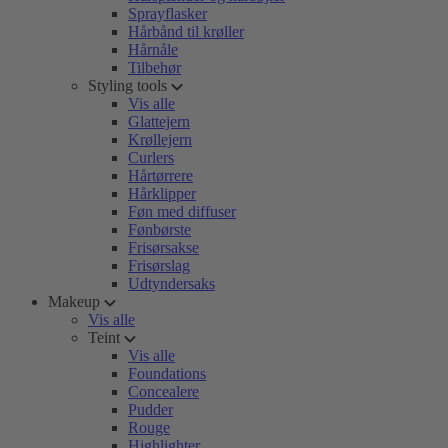
Sprayflasker
Hårbånd til krøller
Hårnåle
Tilbehør
Styling tools
Vis alle
Glattejern
Krøllejern
Curlers
Hårtørrere
Hårklipper
Føn med diffuser
Fønbørste
Frisørsakse
Frisørslag
Udtyndersaks
Makeup
Vis alle
Teint
Vis alle
Foundations
Concealere
Pudder
Rouge
Highlighter