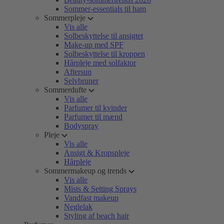
Sommer-essentials til ham
Sommerpleje
Vis alle
Solbeskyttelse til ansigtet
Make-up med SPF
Solbeskyttelse til kroppen
Hårpleje med solfaktor
Aftersun
Selvbruner
Sommerdufte
Vis alle
Parfumer til kvinder
Parfumer til mænd
Bodyspray
Pleje
Vis alle
Ansigt & Kropspleje
Hårpleje
Sommermakeup og trends
Vis alle
Mists & Setting Sprays
Vandfast makeup
Neglelak
Styling af beach hair