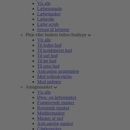
Vis alle
Læbepomade
Læbemasker
Læbeolie
Læbe scrub
Serum til læberne
Pleje efter hudens behov/hudtype
Vis alle
Til fedtet hud
Til kombineret hud
Til sart hud
Til tør hud
Til uren hud
Anti-aging ansigtspleje
Med solbeskyttelse
Mod rødmen
Ansigtsmasker
Vis alle
Øjen- og læbemasker
Fugtgivende masker
Rensende masker
Muddermasker
Masker af stof
Anti-ageing masker
Glødemasker