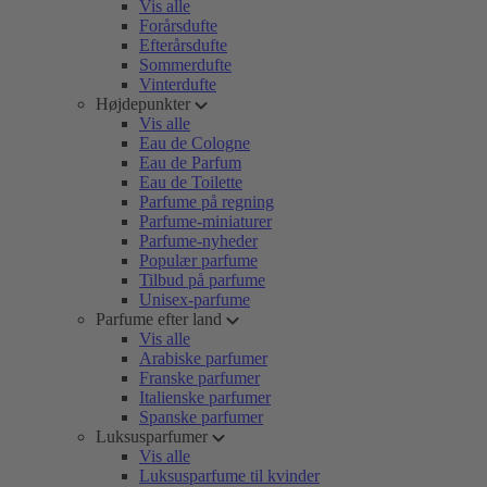
Vis alle
Forårsdufte
Efterårsdufte
Sommerdufte
Vinterdufte
Højdepunkter
Vis alle
Eau de Cologne
Eau de Parfum
Eau de Toilette
Parfume på regning
Parfume-miniaturer
Parfume-nyheder
Populær parfume
Tilbud på parfume
Unisex-parfume
Parfume efter land
Vis alle
Arabiske parfumer
Franske parfumer
Italienske parfumer
Spanske parfumer
Luksusparfumer
Vis alle
Luksusparfume til kvinder