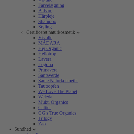
Farvelægning
Balsam
Hårpleje
Shampoo
Styling
Certificeret naturkosmetik
Vis alle
MÁDARA
Hej Organic
Heliotrop
Lavera
Logona
Primavera
Santaverde
Sante Naturkosmetik
Tautropfen
We Love The Planet
Weleda
Mukti Organics
Cattier
GG's True Organics
Trilogy
Zao
Sundhed