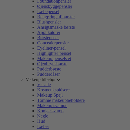
Foundationpensler
Øjenskyggepensler
Læbepensel
Rengøring af børster
Blushpensler
Ansigtsmaske børste
Applikatorer
Børsteposer
Concealerpensler
Eyeliner-pensel
Highlighter-pensel
Makeup penselsæt
Øjenbrynsbørste
Pudderbørste
Pudderdåser
Makeup tilbehør
Vis alle
Kosmetikspidsere
Makeup Spejl
Tomme makeupbeholdere
Makeup svampe
Konjac svamp
Negle
Hud
Læber