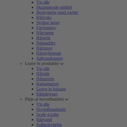
Vis alle
Skummende middel
Beskyttelse mod varme
Hårvoks
Styling spray
Farvespray
Hårcreme
Hårgele
Hårpudder
Hårspray
Hårstylingsæt
Saltvandsspray
Leave in produkter
Vis alle
Hårolie
Hårserum
Balsamspray
Leave in balsam
Hårplejesæt
Pleje af hovedbunden
Vis alle
Hovedbundsolie
Scalp scrubs
Hårvand
Solbeskyttelse