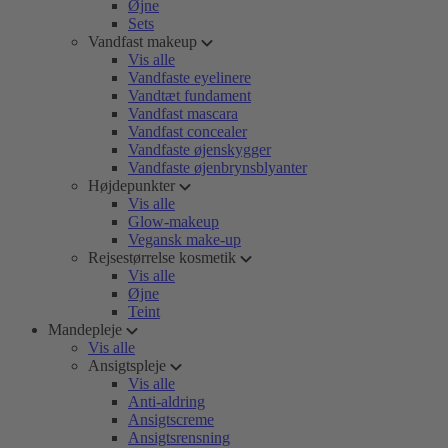
Øjne
Sets
Vandfast makeup
Vis alle
Vandfaste eyelinere
Vandtæt fundament
Vandfast mascara
Vandfast concealer
Vandfaste øjenskygger
Vandfaste øjenbrynsblyanter
Højdepunkter
Vis alle
Glow-makeup
Vegansk make-up
Rejsestørrelse kosmetik
Vis alle
Øjne
Teint
Mandepleje
Vis alle
Ansigtspleje
Vis alle
Anti-aldring
Ansigtscreme
Ansigtsrensning