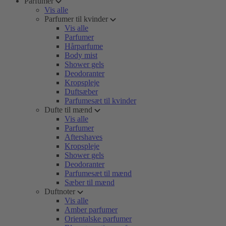
Parfumer
Vis alle
Parfumer til kvinder
Vis alle
Parfumer
Hårparfume
Body mist
Shower gels
Deodoranter
Kropspleje
Duftsæber
Parfumesæt til kvinder
Dufte til mænd
Vis alle
Parfumer
Aftershaves
Kropspleje
Shower gels
Deodoranter
Parfumesæt til mænd
Sæber til mænd
Duftnoter
Vis alle
Amber parfumer
Orientalske parfumer