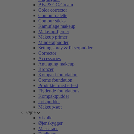
BB- & CC-Cream
Color corrector
Contour palette
Contour sticks
Kamuflage makeup
Make-up-fjerner
Makeup primer
Minderalpudder
Setting spray & fikserpudder
Corrector
Accessories
Anti aging makeup
Bronzer
Kompakt foundation
Creme foundation
Produkter med effekt
Flydende foundations
Kompaktpudder
Løs pudder
Makeup-sæt
Øjne
Vis alle
Øjenskygger
Mascaraer
Eyelinere