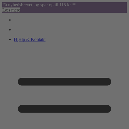
Få nyhedsbrevet, og spar op til 115 kr.**
Læs mere
Hjælp & Kontakt