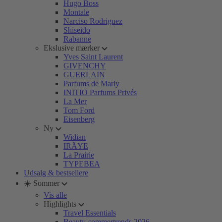
Hugo Boss
Montale
Narciso Rodriguez
Shiseido
Rabanne
Ekslusive mærker
Yves Saint Laurent
GIVENCHY
GUERLAIN
Parfums de Marly
INITIO Parfums Privés
La Mer
Tom Ford
Eisenberg
Ny
Widian
IRÄYE
La Prairie
TYPEBEA
Udsalg & bestsellere
☀️ Sommer
Vis alle
Highlights
Travel Essentials
Beauty-sommertrends 2026