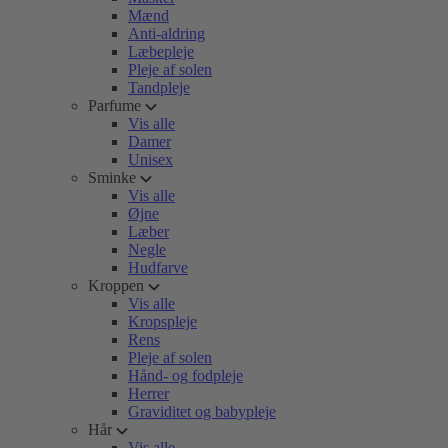
Mænd
Anti-aldring
Læbepleje
Pleje af solen
Tandpleje
Parfume
Vis alle
Damer
Unisex
Sminke
Vis alle
Øjne
Læber
Negle
Hudfarve
Kroppen
Vis alle
Kropspleje
Rens
Pleje af solen
Hånd- og fodpleje
Herrer
Graviditet og babypleje
Hår
Vis alle