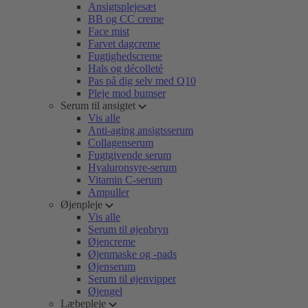
Ansigtsplejesæt
BB og CC creme
Face mist
Farvet dagcreme
Fugtighedscreme
Hals og décolleté
Pas på dig selv med Q10
Pleje mod bumser
Serum til ansigtet
Vis alle
Anti-aging ansigtsserum
Collagenserum
Fugtgivende serum
Hyaluronsyre-serum
Vitamin C-serum
Ampuller
Øjenpleje
Vis alle
Serum til øjenbryn
Øjencreme
Øjenmaske og -pads
Øjenserum
Serum til øjenvipper
Øjengel
Læbepleje