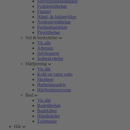
Selvbruningshandsker
Fodplejetilbehør
Flannel
Hånd- & fodsmykker
Negleplejetilbehør
Peelinghandsker
Plejetilbehør
Sol & beskyttelse
Vis alle
Aftersun
Selvbrunere
Solbeskyttelse
Hårfjerning
Vis alle
Kold og varm voks
Skrabere
Barberingspleje
Hårfjerningscreme
Bad
Vis alle
Badetilbehør
Badekåber
Håndklæder
Toilettaske
Hår