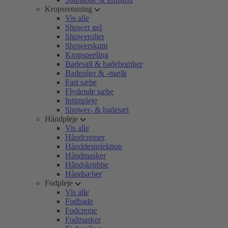
Kropsrensning
Vis alle
Shower gel
Showerolier
Showerskum
Kropspeeling
Badesalt & badebomber
Badeolier & -mælk
Fast sæbe
Flydende sæbe
Intimpleje
Shower- & badesæt
Håndpleje
Vis alle
Håndcremer
Hånddesinfektion
Håndmasker
Håndskrubbe
Håndsæber
Fodpleje
Vis alle
Fodbade
Fodcreme
Fodmasker