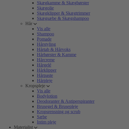
Skægkamme & Skægbørster
Skægolie
Skægklipper & Skægtrimmer
Skægsæbe & Skægshampoo
Hår
Vis alle
Shampoo
Pomade
Hårstyling
Hårtab & Hårvoks
Hårbørster & Kamme
Hårcreme
Hårgelé
Hårklipper
Hårpaste
Hårpleje
Kropspleje
Vis alle
Bodylotion
Deodoranter & Antiperspiranter
Brusegel & Brusepleje
Kropsrensning og scrub
Sæbe
Intim pleje
Materialist