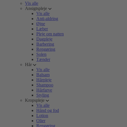
Vis alle
Ansigtspleje
Vis alle
Anti-aldring
Øjne
Læber
Pleje om natten
Dagpleje
Barbering
Rengøring
Solen
Tænder
Hår
Vis alle
Balsam
Hårpleje
Shampoo
Hårfarve
Styling
Kropspleje
Vis alle
Hånd og fod
Lotion
Olier
Rengøring