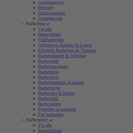
Ansigtsserum
Plejesæt
Ansigtsmasker
Ansigtsscrub
Barbering
Vis alle
Barberskum
Vådbarbering
Aftershave Balsam & Lotion
Elektrisk Barbering & Trimmer
Barberskraber & Tilbehør
Barbergelé
Barberingsstativ
Barberkniv
Barberkost
Barbermaskine til mænd
Barbersæbe
Barbersæt til Herrer
Barberskål
Barberskum
Fjernelse af næsehår
Før barbering
Barberpleje
Vis alle
Skægbalsam