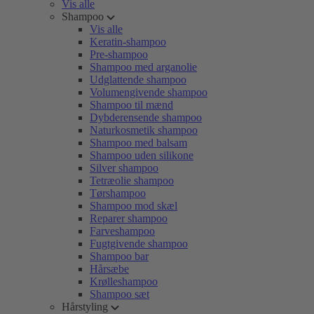
Vis alle
Shampoo
Vis alle
Keratin-shampoo
Pre-shampoo
Shampoo med arganolie
Udglattende shampoo
Volumengivende shampoo
Shampoo til mænd
Dybderensende shampoo
Naturkosmetik shampoo
Shampoo med balsam
Shampoo uden silikone
Silver shampoo
Tetræolie shampoo
Tørshampoo
Shampoo mod skæl
Reparer shampoo
Farveshampoo
Fugtgivende shampoo
Shampoo bar
Hårsæbe
Krølleshampoo
Shampoo sæt
Hårstyling