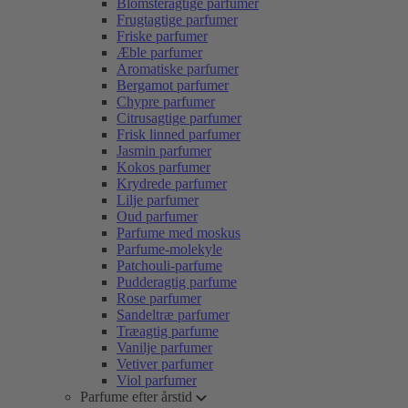
Blomsteragtige parfumer
Frugtagtige parfumer
Friske parfumer
Æble parfumer
Aromatiske parfumer
Bergamot parfumer
Chypre parfumer
Citrusagtige parfumer
Frisk linned parfumer
Jasmin parfumer
Kokos parfumer
Krydrede parfumer
Lilje parfumer
Oud parfumer
Parfume med moskus
Parfume-molekyle
Patchouli-parfume
Pudderagtig parfume
Rose parfumer
Sandeltræ parfumer
Træagtig parfume
Vanilje parfumer
Vetiver parfumer
Viol parfumer
Parfume efter årstid