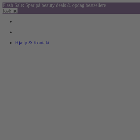
Flash Sale: Spar på beauty deals & opdag bestsellere
Køb nu
Hjælp & Kontakt