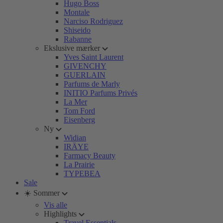
Hugo Boss
Montale
Narciso Rodriguez
Shiseido
Rabanne
Ekslusive mærker
Yves Saint Laurent
GIVENCHY
GUERLAIN
Parfums de Marly
INITIO Parfums Privés
La Mer
Tom Ford
Eisenberg
Ny
Widian
IRÄYE
Farmacy Beauty
La Prairie
TYPEBEA
Sale
☀️ Sommer
Vis alle
Highlights
Travel Essentials