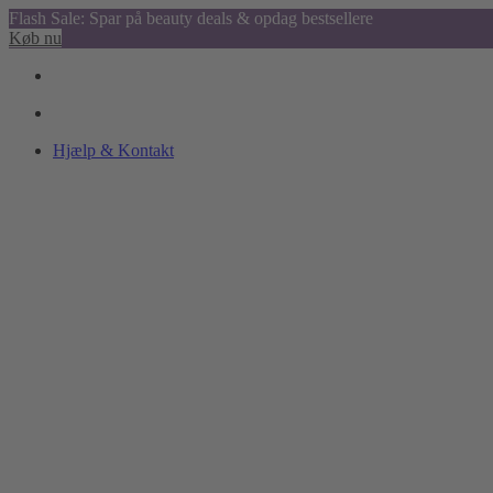
Flash Sale: Spar på beauty deals & opdag bestsellere
Køb nu
Hjælp & Kontakt