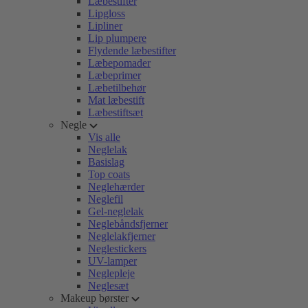
Læbestifter
Lipgloss
Lipliner
Lip plumpere
Flydende læbestifter
Læbepomader
Læbeprimer
Læbetilbehør
Mat læbestift
Læbestiftsæt
Negle
Vis alle
Neglelak
Basislag
Top coats
Neglehærder
Neglefil
Gel-neglelak
Neglebåndsfjerner
Neglelakfjerner
Neglestickers
UV-lamper
Neglepleje
Neglesæt
Makeup børster