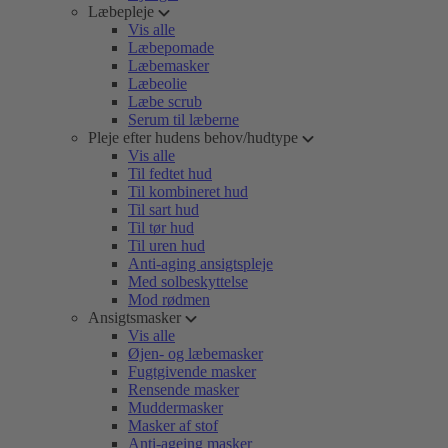
Læbepleje
Vis alle
Læbepomade
Læbemasker
Læbeolie
Læbe scrub
Serum til læberne
Pleje efter hudens behov/hudtype
Vis alle
Til fedtet hud
Til kombineret hud
Til sart hud
Til tør hud
Til uren hud
Anti-aging ansigtspleje
Med solbeskyttelse
Mod rødmen
Ansigtsmasker
Vis alle
Øjen- og læbemasker
Fugtgivende masker
Rensende masker
Muddermasker
Masker af stof
Anti-ageing masker