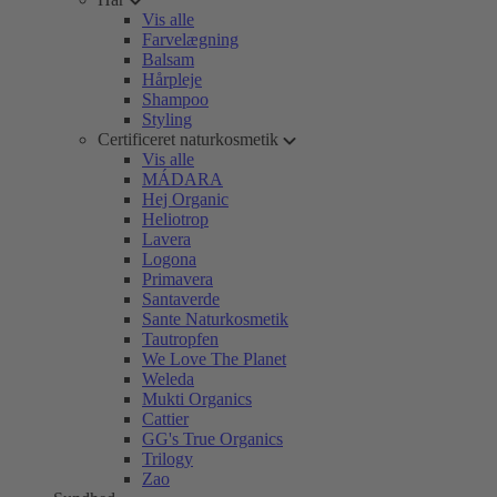
Vis alle
Farvelægning
Balsam
Hårpleje
Shampoo
Styling
Certificeret naturkosmetik
Vis alle
MÁDARA
Hej Organic
Heliotrop
Lavera
Logona
Primavera
Santaverde
Sante Naturkosmetik
Tautropfen
We Love The Planet
Weleda
Mukti Organics
Cattier
GG's True Organics
Trilogy
Zao