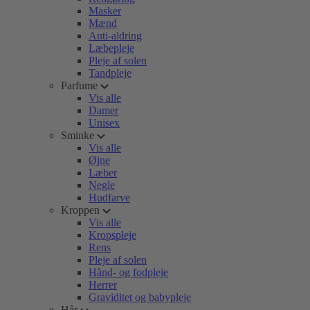
Masker
Mænd
Anti-aldring
Læbepleje
Pleje af solen
Tandpleje
Parfume
Vis alle
Damer
Unisex
Sminke
Vis alle
Øjne
Læber
Negle
Hudfarve
Kroppen
Vis alle
Kropspleje
Rens
Pleje af solen
Hånd- og fodpleje
Herrer
Graviditet og babypleje
Hår