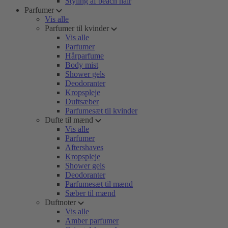
Styling af beach hair
Parfumer
Vis alle
Parfumer til kvinder
Vis alle
Parfumer
Hårparfume
Body mist
Shower gels
Deodoranter
Kropspleje
Duftsæber
Parfumesæt til kvinder
Dufte til mænd
Vis alle
Parfumer
Aftershaves
Kropspleje
Shower gels
Deodoranter
Parfumesæt til mænd
Sæber til mænd
Duftnoter
Vis alle
Amber parfumer