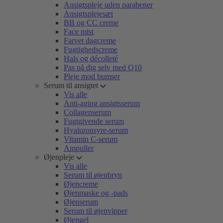
Ansigtspleje uden parabener
Ansigtsplejesæt
BB og CC creme
Face mist
Farvet dagcreme
Fugtighedscreme
Hals og décolleté
Pas på dig selv med Q10
Pleje mod bumser
Serum til ansigtet
Vis alle
Anti-aging ansigtsserum
Collagenserum
Fugtgivende serum
Hyaluronsyre-serum
Vitamin C-serum
Ampuller
Øjenpleje
Vis alle
Serum til øjenbryn
Øjencreme
Øjenmaske og -pads
Øjenserum
Serum til øjenvipper
Øjengel