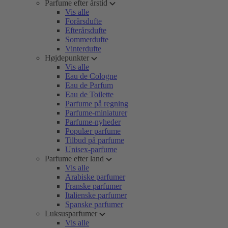
Parfume efter årstid
Vis alle
Forårsdufte
Efterårsdufte
Sommerdufte
Vinterdufte
Højdepunkter
Vis alle
Eau de Cologne
Eau de Parfum
Eau de Toilette
Parfume på regning
Parfume-miniaturer
Parfume-nyheder
Populær parfume
Tilbud på parfume
Unisex-parfume
Parfume efter land
Vis alle
Arabiske parfumer
Franske parfumer
Italienske parfumer
Spanske parfumer
Luksusparfumer
Vis alle