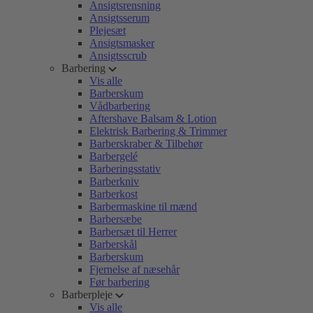
Ansigtsrensning
Ansigtsserum
Plejesæt
Ansigtsmasker
Ansigtsscrub
Barbering
Vis alle
Barberskum
Vådbarbering
Aftershave Balsam & Lotion
Elektrisk Barbering & Trimmer
Barberskraber & Tilbehør
Barbergelé
Barberingsstativ
Barberkniv
Barberkost
Barbermaskine til mænd
Barbersæbe
Barbersæt til Herrer
Barberskål
Barberskum
Fjernelse af næsehår
Før barbering
Barberpleje
Vis alle