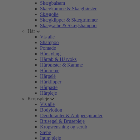
Skægbalsam
Skægkamme & Skægbørster
Skægolie
Skægklipper & Skægtrimmer
Skægsæbe & Skægshampoo
Hår
Vis alle
Shampoo
Pomade
Hårstyling
Hårtab & Hårvoks
Hårbørster & Kamme
Hårcreme
Hårgelé
Hårklipper
Hårpaste
Hårpleje
Kropspleje
Vis alle
Bodylotion
Deodoranter & Antiperspiranter
Brusegel & Brusepleje
Kropsrensning og scrub
Sæbe
Intim pleje