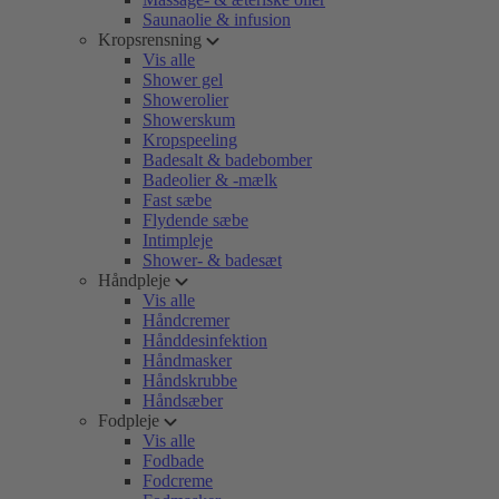
Saunaolie & infusion
Kropsrensning
Vis alle
Shower gel
Showerolier
Showerskum
Kropspeeling
Badesalt & badebomber
Badeolier & -mælk
Fast sæbe
Flydende sæbe
Intimpleje
Shower- & badesæt
Håndpleje
Vis alle
Håndcremer
Hånddesinfektion
Håndmasker
Håndskrubbe
Håndsæber
Fodpleje
Vis alle
Fodbade
Fodcreme