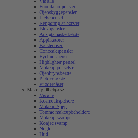
Vis alle
Foundationpensler
Øjenskyggepensler
Læbepensel
Rengøring af børster
Blushpensler
Ansigtsmaske børste
Applikatorer
Børsteposer
Concealerpensler
Eyeliner-pensel
Highlighter-pensel
Makeup penselsæt
Øjenbrynsbørste
Pudderbørste
Pudderdåser
Makeup tilbehør
Vis alle
Kosmetikspidsere
Makeup Spejl
Tomme makeupbeholdere
Makeup svampe
Konjac svamp
Negle
Hud