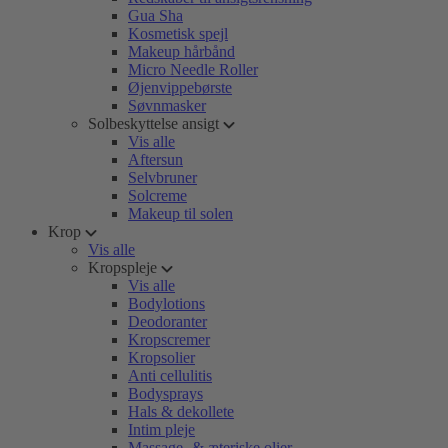
Gua Sha
Kosmetisk spejl
Makeup hårbånd
Micro Needle Roller
Øjenvippebørste
Søvnmasker
Solbeskyttelse ansigt
Vis alle
Aftersun
Selvbruner
Solcreme
Makeup til solen
Krop
Vis alle
Kropspleje
Vis alle
Bodylotions
Deodoranter
Kropscremer
Kropsolier
Anti cellulitis
Bodysprays
Hals & dekollete
Intim pleje
Massage- & æteriske olier