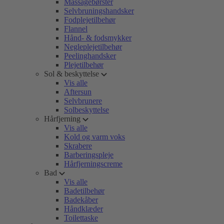
Massagebørster
Selvbruningshandsker
Fodplejetilbehør
Flannel
Hånd- & fodsmykker
Negleplejetilbehør
Peelinghandsker
Plejetilbehør
Sol & beskyttelse
Vis alle
Aftersun
Selvbrunere
Solbeskyttelse
Hårfjerning
Vis alle
Kold og varm voks
Skrabere
Barberingspleje
Hårfjerningscreme
Bad
Vis alle
Badetilbehør
Badekåber
Håndklæder
Toilettaske