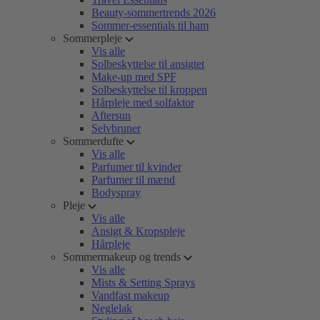
Beauty-sommertrends 2026
Sommer-essentials til ham
Sommerpleje
Vis alle
Solbeskyttelse til ansigtet
Make-up med SPF
Solbeskyttelse til kroppen
Hårpleje med solfaktor
Aftersun
Selvbruner
Sommerdufte
Vis alle
Parfumer til kvinder
Parfumer til mænd
Bodyspray
Pleje
Vis alle
Ansigt & Kropspleje
Hårpleje
Sommermakeup og trends
Vis alle
Mists & Setting Sprays
Vandfast makeup
Neglelak