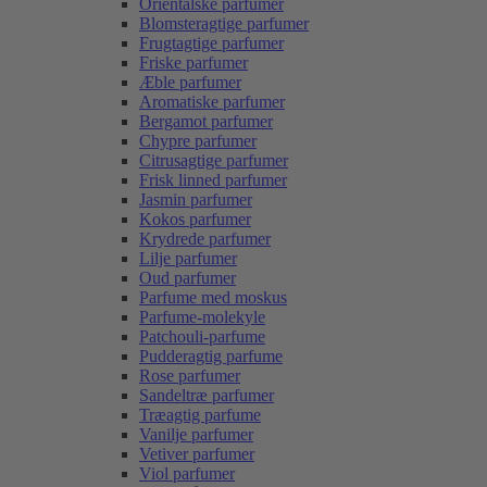
Orientalske parfumer
Blomsteragtige parfumer
Frugtagtige parfumer
Friske parfumer
Æble parfumer
Aromatiske parfumer
Bergamot parfumer
Chypre parfumer
Citrusagtige parfumer
Frisk linned parfumer
Jasmin parfumer
Kokos parfumer
Krydrede parfumer
Lilje parfumer
Oud parfumer
Parfume med moskus
Parfume-molekyle
Patchouli-parfume
Pudderagtig parfume
Rose parfumer
Sandeltræ parfumer
Træagtig parfume
Vanilje parfumer
Vetiver parfumer
Viol parfumer