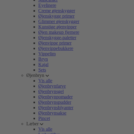
Eyelinere
Creme øjenskygger
Øjenskygge primer
Glimmer øjenskygger
Kunstige øjenvipper
Øjen makeup fjernere
Øjenskygge-paletter
Øjenvippe primer
Øjenvippebukkere
Vippelim
Bryn
Kajal
Sets
Øjenbryn
Vis alle
Øjenbrynfarve
Øjenbrynsgel
Øjenbrynpomader
Øjenbrynspudder
Øjenbrynsblyanter
Øjenbrynsakse
Pincet
Læber
Vis alle