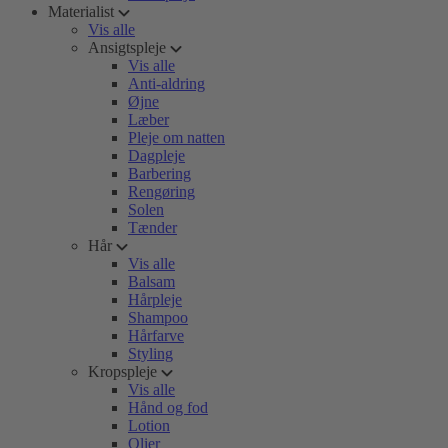
Materialist
Vis alle
Ansigtspleje
Vis alle
Anti-aldring
Øjne
Læber
Pleje om natten
Dagpleje
Barbering
Rengøring
Solen
Tænder
Hår
Vis alle
Balsam
Hårpleje
Shampoo
Hårfarve
Styling
Kropspleje
Vis alle
Hånd og fod
Lotion
Olier