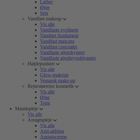
Læber
Øjne
Sets
Vandfast makeup
Vis alle
Vandfaste eyelinere
Vandtæt fundament
Vandfast mascara
Vandfast concealer
Vandfaste øjenskygger
Vandfaste øjenbrynsblyanter
Højdepunkter
Vis alle
Glow-makeup
Vegansk make-up
Rejsestørrelse kosmetik
Vis alle
Øjne
Teint
Mandepleje
Vis alle
Ansigtspleje
Vis alle
Anti-aldring
Ansigtscreme