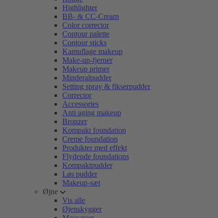
Highlighter
BB- & CC-Cream
Color corrector
Contour palette
Contour sticks
Kamuflage makeup
Make-up-fjerner
Makeup primer
Minderalpudder
Setting spray & fikserpudder
Corrector
Accessories
Anti aging makeup
Bronzer
Kompakt foundation
Creme foundation
Produkter med effekt
Flydende foundations
Kompaktpudder
Løs pudder
Makeup-sæt
Øjne
Vis alle
Øjenskygger
Mascaraer