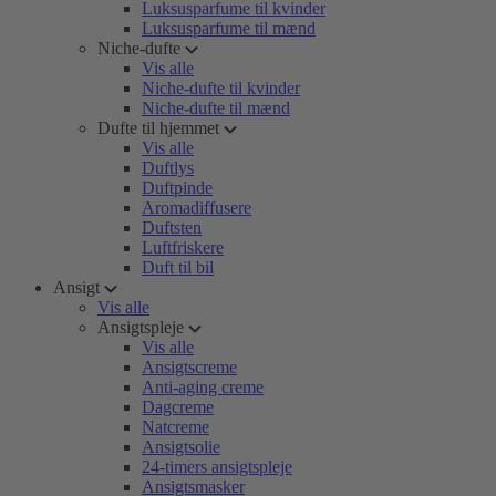
Luksusparfume til kvinder
Luksusparfume til mænd
Niche-dufte
Vis alle
Niche-dufte til kvinder
Niche-dufte til mænd
Dufte til hjemmet
Vis alle
Duftlys
Duftpinde
Aromadiffusere
Duftsten
Luftfriskere
Duft til bil
Ansigt
Vis alle
Ansigtspleje
Vis alle
Ansigtscreme
Anti-aging creme
Dagcreme
Natcreme
Ansigtsolie
24-timers ansigtspleje
Ansigtsmasker