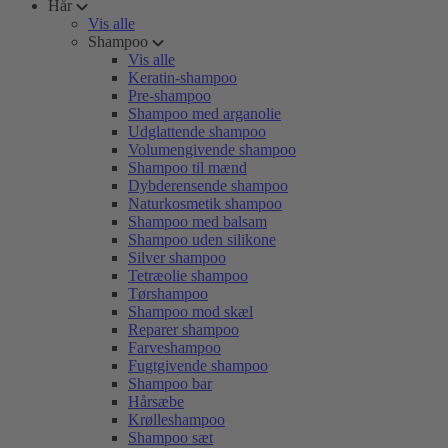
Hår
Vis alle
Shampoo
Vis alle
Keratin-shampoo
Pre-shampoo
Shampoo med arganolie
Udglattende shampoo
Volumengivende shampoo
Shampoo til mænd
Dybderensende shampoo
Naturkosmetik shampoo
Shampoo med balsam
Shampoo uden silikone
Silver shampoo
Tetræolie shampoo
Tørshampoo
Shampoo mod skæl
Reparer shampoo
Farveshampoo
Fugtgivende shampoo
Shampoo bar
Hårsæbe
Krølleshampoo
Shampoo sæt