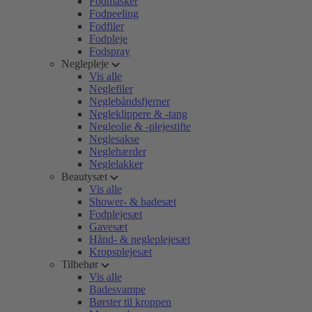
Fodmasker
Fodpeeling
Fodfiler
Fodpleje
Fodspray
Neglepleje
Vis alle
Neglefiler
Neglebåndsfjerner
Negleklippere & -tang
Negleolie & -plejestifte
Neglesakse
Neglehærder
Neglelakker
Beautysæt
Vis alle
Shower- & badesæt
Fodplejesæt
Gavesæt
Hånd- & negleplejesæt
Kropsplejesæt
Tilbehør
Vis alle
Badesvampe
Børster til kroppen