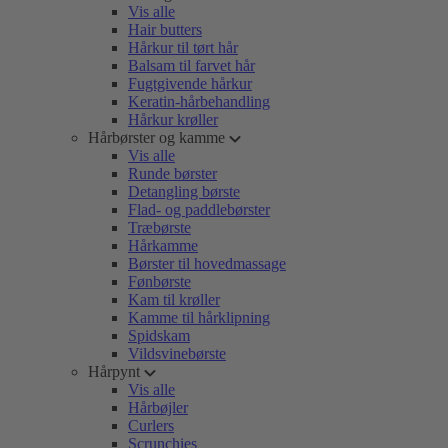
Vis alle
Hair butters
Hårkur til tørt hår
Balsam til farvet hår
Fugtgivende hårkur
Keratin-hårbehandling
Hårkur krøller
Hårbørster og kamme
Vis alle
Runde børster
Detangling børste
Flad- og paddlebørster
Træbørste
Hårkamme
Børster til hovedmassage
Fønbørste
Kam til krøller
Kamme til hårklipning
Spidskam
Vildsvinebørste
Hårpynt
Vis alle
Hårbøjler
Curlers
Scrunchies