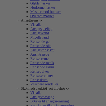
Glødemasker
Hudormemasker
Masker mod bumser
Overnat masker
Ansigtsrens
Vis alle
Ansigtspeeling
Ansigtsvand
Micellevand
Rensende gel
Rensende olie
Ansigtsrensesæt
Ansigtssæbe
Rensecreme
Rensende mælk
Rensende skum
Rensepulver
Renseservietter
Renseskum
Vaskbare rondeller
Skønhedsværktøj- og tilbehør
Vis alle
Ansigtsmassage
Børster til ansigtsrensning
Redskaber til ansigtsrensning