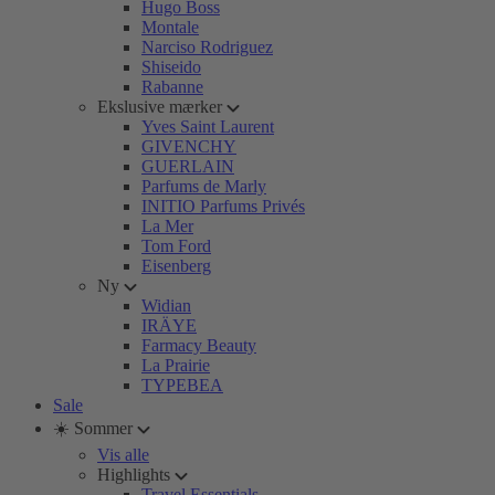
Hugo Boss
Montale
Narciso Rodriguez
Shiseido
Rabanne
Ekslusive mærker
Yves Saint Laurent
GIVENCHY
GUERLAIN
Parfums de Marly
INITIO Parfums Privés
La Mer
Tom Ford
Eisenberg
Ny
Widian
IRÄYE
Farmacy Beauty
La Prairie
TYPEBEA
Sale
☀️ Sommer
Vis alle
Highlights
Travel Essentials