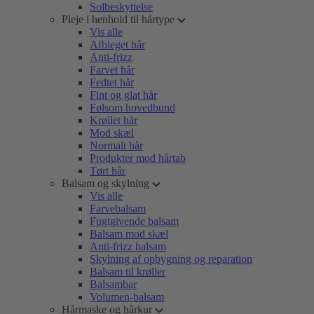
Solbeskyttelse
Pleje i henhold til hårtype
Vis alle
Afbleget hår
Anti-frizz
Farvet hår
Fedtet hår
Fint og glat hår
Følsom hovedbund
Krøllet hår
Mod skæl
Normalt hår
Produkter mod hårtab
Tørt hår
Balsam og skylning
Vis alle
Farvebalsam
Fugtgivende balsam
Balsam mod skæl
Anti-frizz balsam
Skylning af opbygning og reparation
Balsam til krøller
Balsambar
Volumen-balsam
Hårmaske og hårkur