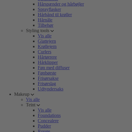
Hårspænder og hårbøjler
Sprayflasker
Hårbånd til krøller
Hårnåle
Tilbehør
Styling tools
Vis alle
Glattejern
Krøllejern
Curlers
Hårtørrere
Hårklipper
Føn med diffuser
Fønbørste
Frisørsakse
Frisørslag
Udtyndersaks
Makeup
Vis alle
Teint
Vis alle
Foundations
Concealere
Pudder
Rouge