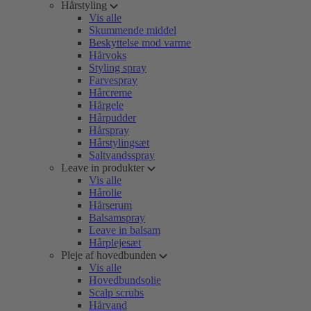
Hårstyling
Vis alle
Skummende middel
Beskyttelse mod varme
Hårvoks
Styling spray
Farvespray
Hårcreme
Hårgele
Hårpudder
Hårspray
Hårstylingsæt
Saltvandsspray
Leave in produkter
Vis alle
Hårolie
Hårserum
Balsamspray
Leave in balsam
Hårplejesæt
Pleje af hovedbunden
Vis alle
Hovedbundsolie
Scalp scrubs
Hårvand