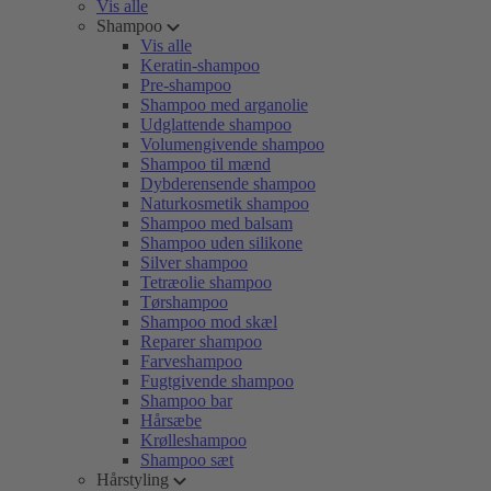
Vis alle
Shampoo
Vis alle
Keratin-shampoo
Pre-shampoo
Shampoo med arganolie
Udglattende shampoo
Volumengivende shampoo
Shampoo til mænd
Dybderensende shampoo
Naturkosmetik shampoo
Shampoo med balsam
Shampoo uden silikone
Silver shampoo
Tetræolie shampoo
Tørshampoo
Shampoo mod skæl
Reparer shampoo
Farveshampoo
Fugtgivende shampoo
Shampoo bar
Hårsæbe
Krølleshampoo
Shampoo sæt
Hårstyling