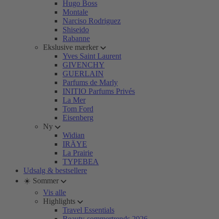
Hugo Boss
Montale
Narciso Rodriguez
Shiseido
Rabanne
Ekslusive mærker
Yves Saint Laurent
GIVENCHY
GUERLAIN
Parfums de Marly
INITIO Parfums Privés
La Mer
Tom Ford
Eisenberg
Ny
Widian
IRÄYE
La Prairie
TYPEBEA
Udsalg & bestsellere
☀️ Sommer
Vis alle
Highlights
Travel Essentials
Beauty-sommertrends 2026