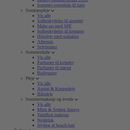
Sommer-essentials til ham
Sommerpleje
Vis alle
Solbeskyttelse til ansigtet
Make-up med SPF
Solbeskyttelse til kroppen
Hårpleje med solfaktor
Aftersun
Selvbruner
Sommerdufte
Vis alle
Parfumer til kvinder
Parfumer til mænd
Bodyspray
Pleje
Vis alle
Ansigt & Kropspleje
Hårpleje
Sommermakeup og trends
Vis alle
Mists & Setting Sprays
Vandfast makeup
Neglelak
Styling af beach hair