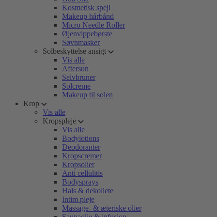
Kosmetisk spejl
Makeup hårbånd
Micro Needle Roller
Øjenvippebørste
Søvnmasker
Solbeskyttelse ansigt
Vis alle
Aftersun
Selvbruner
Solcreme
Makeup til solen
Krop
Vis alle
Kropspleje
Vis alle
Bodylotions
Deodoranter
Kropscremer
Kropsolier
Anti cellulitis
Bodysprays
Hals & dekollete
Intim pleje
Massage- & æteriske olier
Saunaolie & infusion