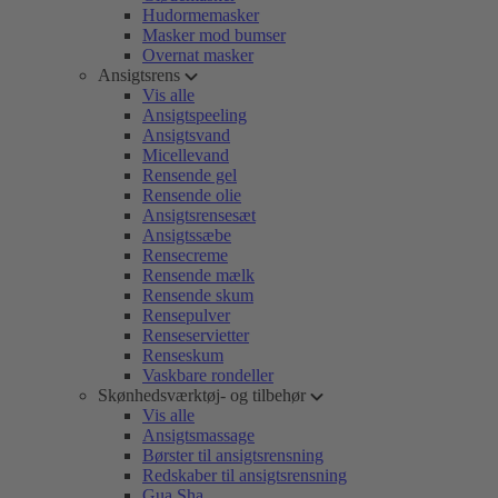
Hudormemasker
Masker mod bumser
Overnat masker
Ansigtsrens
Vis alle
Ansigtspeeling
Ansigtsvand
Micellevand
Rensende gel
Rensende olie
Ansigtsrensesæt
Ansigtssæbe
Rensecreme
Rensende mælk
Rensende skum
Rensepulver
Renseservietter
Renseskum
Vaskbare rondeller
Skønhedsværktøj- og tilbehør
Vis alle
Ansigtsmassage
Børster til ansigtsrensning
Redskaber til ansigtsrensning
Gua Sha