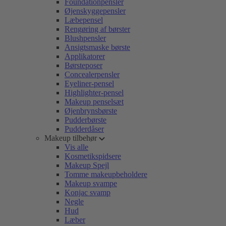
Foundationpensler
Øjenskyggepensler
Læbepensel
Rengøring af børster
Blushpensler
Ansigtsmaske børste
Applikatorer
Børsteposer
Concealerpensler
Eyeliner-pensel
Highlighter-pensel
Makeup penselsæt
Øjenbrynsbørste
Pudderbørste
Pudderdåser
Makeup tilbehør
Vis alle
Kosmetikspidsere
Makeup Spejl
Tomme makeupbeholdere
Makeup svampe
Konjac svamp
Negle
Hud
Læber