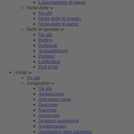
Luksusparfume til mænd
Niche-dufte
Vis alle
Niche-dufte til kvinder
Niche-dufte til mænd
Dufte til hjemmet
Vis alle
Duftlys
Duftpinde
Aromadiffusere
Duftsten
Luftfriskere
Duft til bil
Ansigt
Vis alle
Ansigtspleje
Vis alle
Ansigtscreme
Anti-aging creme
Dagcreme
Natcreme
Ansigtsolie
24-timers ansigtspleje
Ansigtsmasker
Ansigtspleje uden parabener