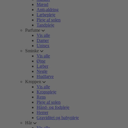
Mænd
Anti-aldring
Læbepleje
Pleje af solen
Tandpleje
Parfume
Vis alle
Damer
Unisex
Sminke
Vis alle
Øjne
Læber
Negle
Hudfarve
Kroppen
Vis alle
Kropspleje
Rens
Pleje af solen
Hånd- og fodpleje
Herrer
Graviditet og babypleje
Hår
Vis alle