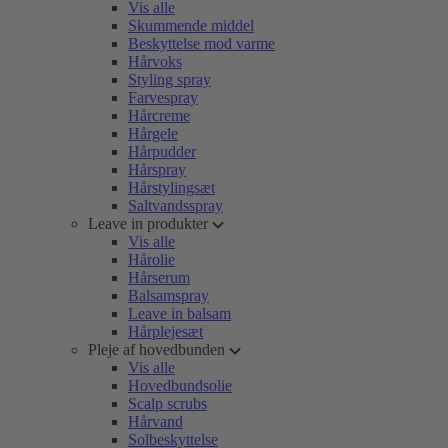
Vis alle
Skummende middel
Beskyttelse mod varme
Hårvoks
Styling spray
Farvespray
Hårcreme
Hårgele
Hårpudder
Hårspray
Hårstylingsæt
Saltvandsspray
Leave in produkter
Vis alle
Hårolie
Hårserum
Balsamspray
Leave in balsam
Hårplejesæt
Pleje af hovedbunden
Vis alle
Hovedbundsolie
Scalp scrubs
Hårvand
Solbeskyttelse