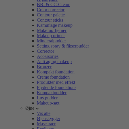
BB- & CC-Cream
Color corrector
Contour palette
Contour sticks
Kamuflage makeup
Make-up-fjerner
Makeup primer
Minderalpudder
Setting spray & fikserpudder
Corrector
Accessories
Anti aging makeup
Bronzer
Kompakt foundation
Creme foundation
Produkter med effekt
Flydende foundations
Kompaktpudder
Løs pudder
Makeup-sæt
Øjne
Vis alle
Øjenskygger
Mascaraer
Eyelinere