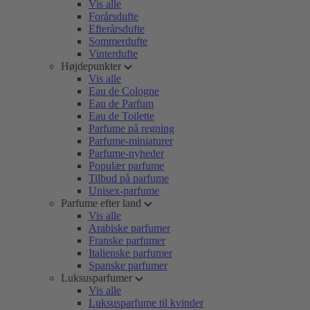
Vis alle
Forårsdufte
Efterårsdufte
Sommerdufte
Vinterdufte
Højdepunkter
Vis alle
Eau de Cologne
Eau de Parfum
Eau de Toilette
Parfume på regning
Parfume-miniaturer
Parfume-nyheder
Populær parfume
Tilbud på parfume
Unisex-parfume
Parfume efter land
Vis alle
Arabiske parfumer
Franske parfumer
Italienske parfumer
Spanske parfumer
Luksusparfumer
Vis alle
Luksusparfume til kvinder