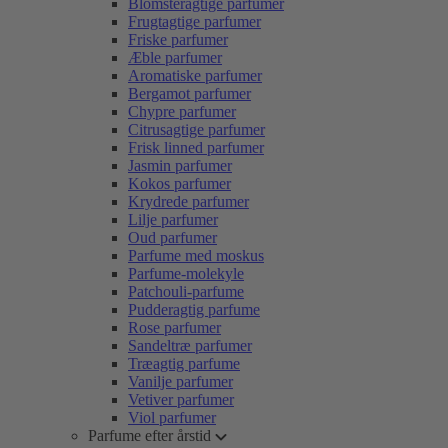
Blomsteragtige parfumer
Frugtagtige parfumer
Friske parfumer
Æble parfumer
Aromatiske parfumer
Bergamot parfumer
Chypre parfumer
Citrusagtige parfumer
Frisk linned parfumer
Jasmin parfumer
Kokos parfumer
Krydrede parfumer
Lilje parfumer
Oud parfumer
Parfume med moskus
Parfume-molekyle
Patchouli-parfume
Pudderagtig parfume
Rose parfumer
Sandeltræ parfumer
Træagtig parfume
Vanilje parfumer
Vetiver parfumer
Viol parfumer
Parfume efter årstid