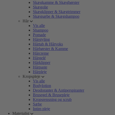
Skægkamme & Skægbørster
Skægolie
Skægklipper & Skægtrimmer
Skægsæbe & Skægshampoo
Hår
Vis alle
Shampoo
Pomade
Hårstyling
Hårtab & Hårvoks
Hårbørster & Kamme
Hårcreme
Hårgelé
Hårklipper
Hårpaste
Hårpleje
Kropspleje
Vis alle
Bodylotion
Deodoranter & Antiperspiranter
Brusegel & Brusepleje
Kropsrensning og scrub
Sæbe
Intim pleje
Materialist