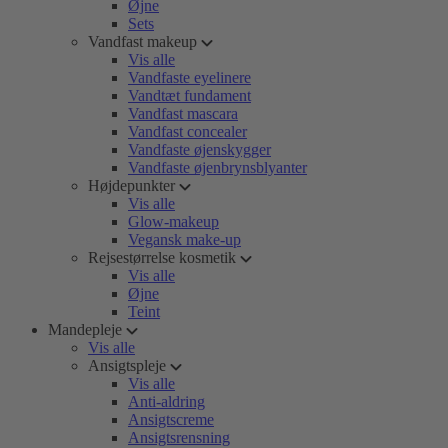
Øjne
Sets
Vandfast makeup
Vis alle
Vandfaste eyelinere
Vandtæt fundament
Vandfast mascara
Vandfast concealer
Vandfaste øjenskygger
Vandfaste øjenbrynsblyanter
Højdepunkter
Vis alle
Glow-makeup
Vegansk make-up
Rejsestørrelse kosmetik
Vis alle
Øjne
Teint
Mandepleje
Vis alle
Ansigtspleje
Vis alle
Anti-aldring
Ansigtscreme
Ansigtsrensning