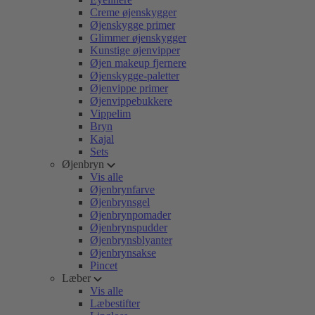
Creme øjenskygger
Øjenskygge primer
Glimmer øjenskygger
Kunstige øjenvipper
Øjen makeup fjernere
Øjenskygge-paletter
Øjenvippe primer
Øjenvippebukkere
Vippelim
Bryn
Kajal
Sets
Øjenbryn
Vis alle
Øjenbrynfarve
Øjenbrynsgel
Øjenbrynpomader
Øjenbrynspudder
Øjenbrynsblyanter
Øjenbrynsakse
Pincet
Læber
Vis alle
Læbestifter