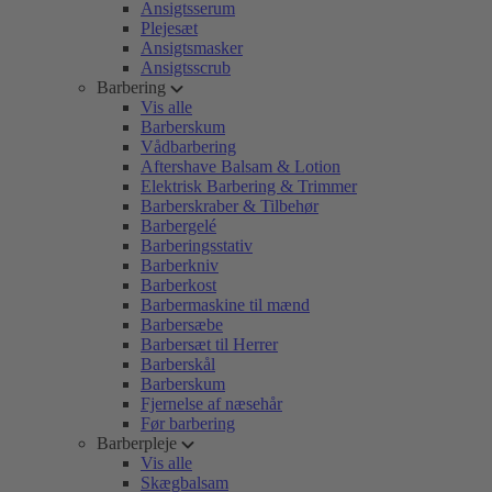
Ansigtsserum
Plejesæt
Ansigtsmasker
Ansigtsscrub
Barbering
Vis alle
Barberskum
Vådbarbering
Aftershave Balsam & Lotion
Elektrisk Barbering & Trimmer
Barberskraber & Tilbehør
Barbergelé
Barberingsstativ
Barberkniv
Barberkost
Barbermaskine til mænd
Barbersæbe
Barbersæt til Herrer
Barberskål
Barberskum
Fjernelse af næsehår
Før barbering
Barberpleje
Vis alle
Skægbalsam