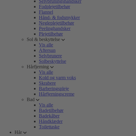
Selvbruningshandsker
Fodplejetilbehør
Flannel
Hånd- & fodsmykker
Negleplejetilbehør
Peelinghandsker
Plejetilbehør
Sol & beskyttelse
Vis alle
Aftersun
Selvbrunere
Solbeskyttelse
Hårfjerning
Vis alle
Kold og varm voks
Skrabere
Barberingspleje
Hårfjerningscreme
Bad
Vis alle
Badetilbehør
Badekåber
Håndklæder
Toilettaske
Hår