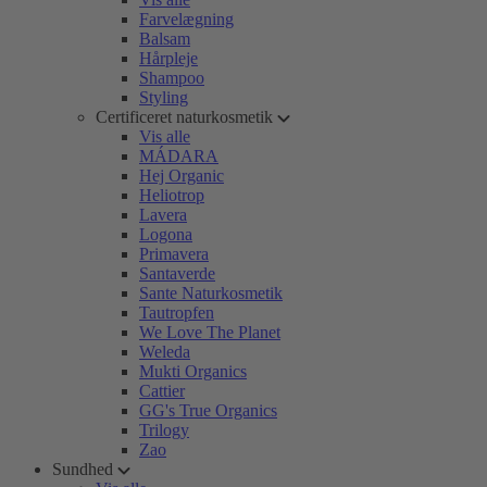
Farvelægning
Balsam
Hårpleje
Shampoo
Styling
Certificeret naturkosmetik
Vis alle
MÁDARA
Hej Organic
Heliotrop
Lavera
Logona
Primavera
Santaverde
Sante Naturkosmetik
Tautropfen
We Love The Planet
Weleda
Mukti Organics
Cattier
GG's True Organics
Trilogy
Zao
Sundhed