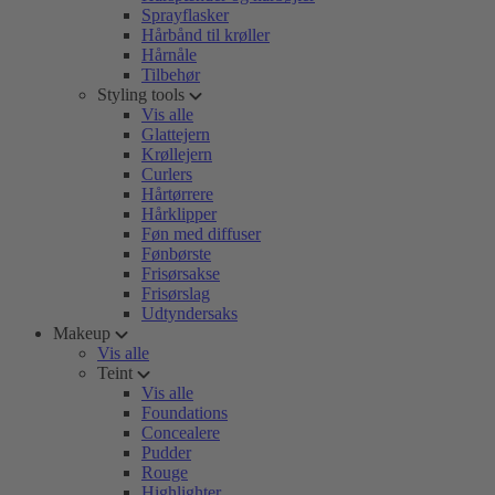
Sprayflasker
Hårbånd til krøller
Hårnåle
Tilbehør
Styling tools
Vis alle
Glattejern
Krøllejern
Curlers
Hårtørrere
Hårklipper
Føn med diffuser
Fønbørste
Frisørsakse
Frisørslag
Udtyndersaks
Makeup
Vis alle
Teint
Vis alle
Foundations
Concealere
Pudder
Rouge
Highlighter