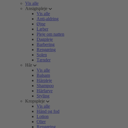
Vis alle
Ansigtspleje
Vis alle
Anti-aldring
Øjne
Læber
Pleje om natten
Dagpleje
Barbering
Rengøring
Solen
Tænder
Hår
Vis alle
Balsam
Hårpleje
Shampoo
Hårfarve
Styling
Kropspleje
Vis alle
Hånd og fod
Lotion
Olier
Rengøring