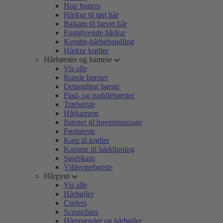
Hair butters
Hårkur til tørt hår
Balsam til farvet hår
Fugtgivende hårkur
Keratin-hårbehandling
Hårkur krøller
Hårbørster og kamme
Vis alle
Runde børster
Detangling børste
Flad- og paddlebørster
Træbørste
Hårkamme
Børster til hovedmassage
Fønbørste
Kam til krøller
Kamme til hårklipning
Spidskam
Vildsvinebørste
Hårpynt
Vis alle
Hårbøjler
Curlers
Scrunchies
Hårspænder og hårbøjler