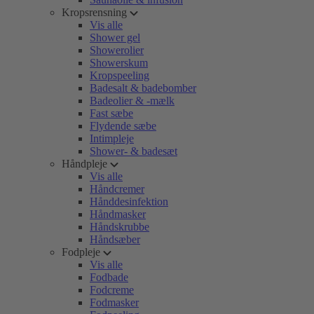
Kropsrensning
Vis alle
Shower gel
Showerolier
Showerskum
Kropspeeling
Badesalt & badebomber
Badeolier & -mælk
Fast sæbe
Flydende sæbe
Intimpleje
Shower- & badesæt
Håndpleje
Vis alle
Håndcremer
Hånddesinfektion
Håndmasker
Håndskrubbe
Håndsæber
Fodpleje
Vis alle
Fodbade
Fodcreme
Fodmasker