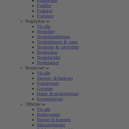
Fodpeeling
Fodfiler
Fodpleje
Fodspray
Neglepleje
Vis alle
Neglefiler
Neglebåndsfjerner
Negleklippere & -tang
Negleolie & -plejestifte
Neglesakse
Neglehærder
Neglelakker
Beautysæt
Vis alle
Shower- & badesæt
Fodplejesæt
Gavesæt
Hånd- & negleplejesæt
Kropsplejesæt
Tilbehør
Vis alle
Badesvampe
Børster til kroppen
Massagebørster