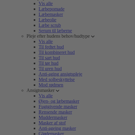
Vis alle
Læbepomade
Læbemasker
Læbeolie
Læbe scrub
Serum til læberne
Pleje efter hudens behov/hudtype
Vis alle
Til fedtet hud
Til kombineret hud
Til sart hud
Til tør hud
Til uren hud
Anti-aging ansigtspleje
Med solbeskyttelse
Mod rødmen
Ansigtsmasker
Vis alle
Øjen- og læbemasker
Fugtgivende masker
Rensende masker
Muddermasker
Masker af stof
Anti-ageing masker
Glødemasker