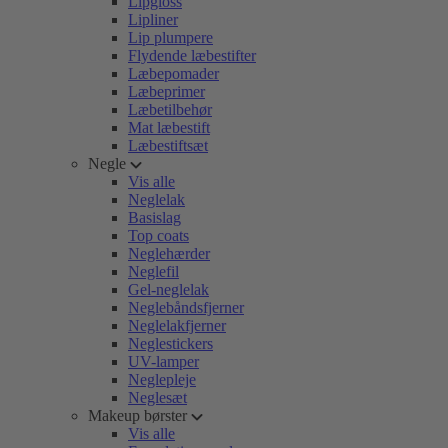
Lipgloss
Lipliner
Lip plumpere
Flydende læbestifter
Læbepomader
Læbeprimer
Læbetilbehør
Mat læbestift
Læbestiftsæt
Negle
Vis alle
Neglelak
Basislag
Top coats
Neglehærder
Neglefil
Gel-neglelak
Neglebåndsfjerner
Neglelakfjerner
Neglestickers
UV-lamper
Neglepleje
Neglesæt
Makeup børster
Vis alle