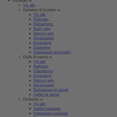
Parfumer
Vis alle
Parfumer til kvinder
Vis alle
Parfumer
Hårparfume
Body mist
Shower gels
Deodoranter
Kropspleje
Duftsæber
Parfumesæt til kvinder
Dufte til mænd
Vis alle
Parfumer
Aftershaves
Kropspleje
Shower gels
Deodoranter
Parfumesæt til mænd
Sæber til mænd
Duftnoter
Vis alle
Amber parfumer
Orientalske parfumer