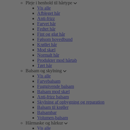
Pleje i henhold til hårtype
Vis alle
Afbleget hår
Anti-frizz
Farvet hår
Fedtet hår
Fint og glat hår
Følsom hovedbund
Krøllet hår
Mod skæl
Normalt hår
Produkter mod hårtab
Tørt hår
Balsam og skylning
Vis alle
Farvebalsam
Fugtgivende balsam
Balsam mod skæl
Anti-frizz balsam
Skylning af opbygning og reparation
Balsam til krøller
Balsambar
Volumen-balsam
Hårmaske og hårkur
Vis alle