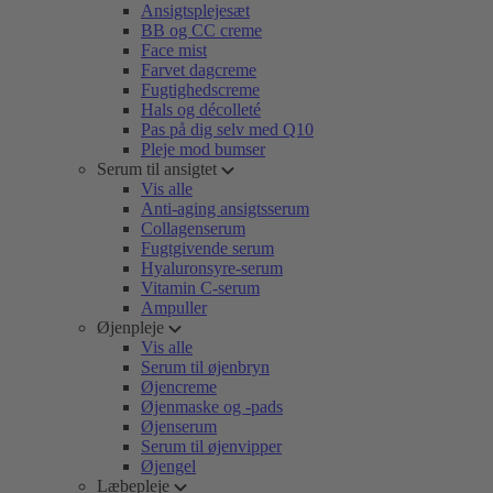
Ansigtsplejesæt
BB og CC creme
Face mist
Farvet dagcreme
Fugtighedscreme
Hals og décolleté
Pas på dig selv med Q10
Pleje mod bumser
Serum til ansigtet
Vis alle
Anti-aging ansigtsserum
Collagenserum
Fugtgivende serum
Hyaluronsyre-serum
Vitamin C-serum
Ampuller
Øjenpleje
Vis alle
Serum til øjenbryn
Øjencreme
Øjenmaske og -pads
Øjenserum
Serum til øjenvipper
Øjengel
Læbepleje