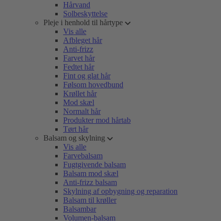
Hårvand
Solbeskyttelse
Pleje i henhold til hårtype
Vis alle
Afbleget hår
Anti-frizz
Farvet hår
Fedtet hår
Fint og glat hår
Følsom hovedbund
Krøllet hår
Mod skæl
Normalt hår
Produkter mod hårtab
Tørt hår
Balsam og skylning
Vis alle
Farvebalsam
Fugtgivende balsam
Balsam mod skæl
Anti-frizz balsam
Skylning af opbygning og reparation
Balsam til krøller
Balsambar
Volumen-balsam