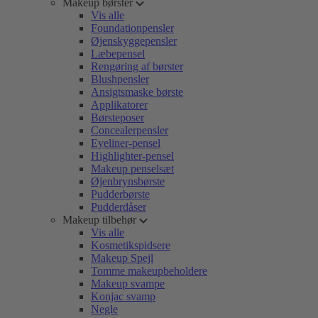
Makeup børster
Vis alle
Foundationpensler
Øjenskyggepensler
Læbepensel
Rengøring af børster
Blushpensler
Ansigtsmaske børste
Applikatorer
Børsteposer
Concealerpensler
Eyeliner-pensel
Highlighter-pensel
Makeup penselsæt
Øjenbrynsbørste
Pudderbørste
Pudderdåser
Makeup tilbehør
Vis alle
Kosmetikspidsere
Makeup Spejl
Tomme makeupbeholdere
Makeup svampe
Konjac svamp
Negle