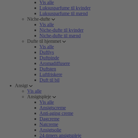
Vis alle
Luksusparfume til kvinder
Luksusparfume til mænd
Niche-dufte
Vis alle
Niche-dufte til kvinder
Niche-dufte til mænd
Dufte til hjemmet
Vis alle
Duftlys
Duftpinde
Aromadiffusere
Duftsten
Luftfriskere
Duft til bil
Ansigt
Vis alle
Ansigtspleje
Vis alle
Ansigtscreme
Anti-aging creme
Dagcreme
Natcreme
Ansigtsolie
24-timers ansigtspleje