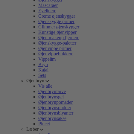
Mascaraer
Eyelinere
Creme øjenskygger
Øjenskygge primer
Glimmer øjenskygger
Kunstige øjenvipper
Øjen makeup fjernere
Øjenskygge-paletter
Øjenvippe primer
Øjenvippebukkere
Vippelim
Bryn
Kajal
Sets
Øjenbryn
Vis alle
Øjenbrynfarve
Øjenbrynsgel
Øjenbrynpomader
Øjenbrynspudder
Øjenbrynsblyanter
Øjenbrynsakse
Pincet
Læber