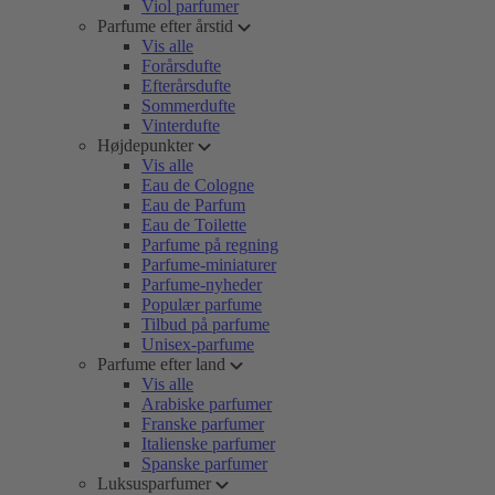
Viol parfumer
Parfume efter årstid
Vis alle
Forårsdufte
Efterårsdufte
Sommerdufte
Vinterdufte
Højdepunkter
Vis alle
Eau de Cologne
Eau de Parfum
Eau de Toilette
Parfume på regning
Parfume-miniaturer
Parfume-nyheder
Populær parfume
Tilbud på parfume
Unisex-parfume
Parfume efter land
Vis alle
Arabiske parfumer
Franske parfumer
Italienske parfumer
Spanske parfumer
Luksusparfumer