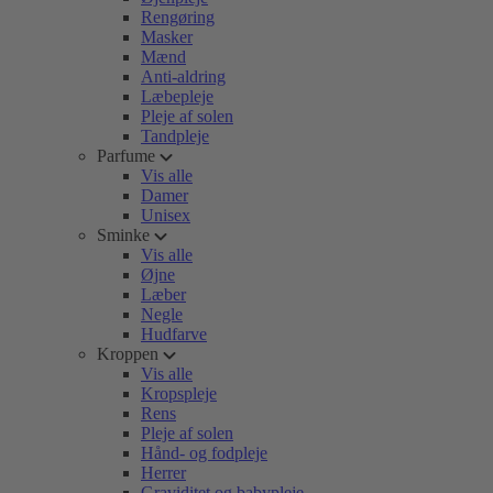
Rengøring
Masker
Mænd
Anti-aldring
Læbepleje
Pleje af solen
Tandpleje
Parfume
Vis alle
Damer
Unisex
Sminke
Vis alle
Øjne
Læber
Negle
Hudfarve
Kroppen
Vis alle
Kropspleje
Rens
Pleje af solen
Hånd- og fodpleje
Herrer
Graviditet og babypleje