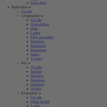
Intim pleje
Materialist
Vis alle
Ansigtspleje
Vis alle
Anti-aldring
Øjne
Læber
Pleje om natten
Dagpleje
Barbering
Rengøring
Solen
Tænder
Hår
Vis alle
Balsam
Hårpleje
Shampoo
Hårfarve
Styling
Kropspleje
Vis alle
Hånd og fod
Lotion