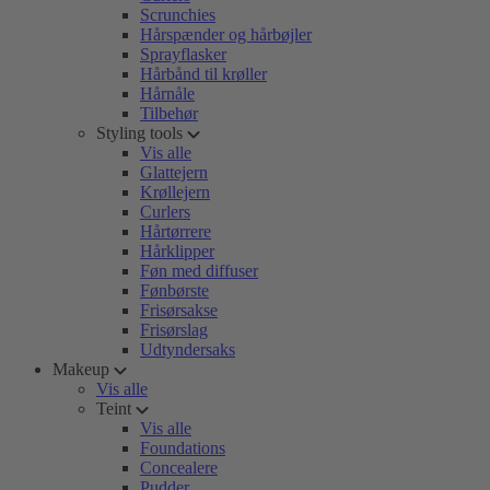
Scrunchies
Hårspænder og hårbøjler
Sprayflasker
Hårbånd til krøller
Hårnåle
Tilbehør
Styling tools
Vis alle
Glattejern
Krøllejern
Curlers
Hårtørrere
Hårklipper
Føn med diffuser
Fønbørste
Frisørsakse
Frisørslag
Udtyndersaks
Makeup
Vis alle
Teint
Vis alle
Foundations
Concealere
Pudder