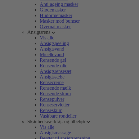
Anti-ageing masker
Glødemasker
Hudormemasker
Masker mod bumser
Overnat masker
Ansigtsrens
Vis alle
Ansigtspeeling
Ansigtsvand
Micellevand
Rensende gel
Rensende olie
Ansigtsrensesæt
Ansigtssæbe
Rensecreme
Rensende mælk
Rensende skum
Rensepulver
Renseservietter
Renseskum
Vaskbare rondeller
Skønhedsværktøj- og tilbehør
Vis alle
Ansigtsmassage
Børster til ansigtsrensning