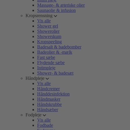
Massage- & æteriske olier
Saunaolie & infusion
Kropsrensning
Vis alle
Shower gel
Showerolier
Showerskum
Kropspeeling
Badesalt & badebomber
Badeolier & -mælk
Fast sæbe
Flydende sæbe
Intimpleje
Shower- & badesæt
Håndpleje
Vis alle
Håndcremer
Hånddesinfektion
Håndmasker
Håndskrubbe
Håndsæber
Fodpleje
Vis alle
Fodbade