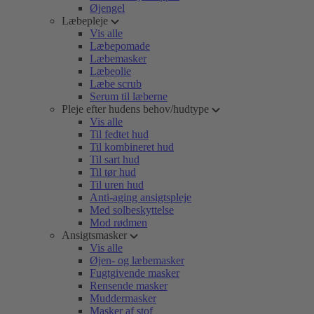
Øjengel
Læbepleje
Vis alle
Læbepomade
Læbemasker
Læbeolie
Læbe scrub
Serum til læberne
Pleje efter hudens behov/hudtype
Vis alle
Til fedtet hud
Til kombineret hud
Til sart hud
Til tør hud
Til uren hud
Anti-aging ansigtspleje
Med solbeskyttelse
Mod rødmen
Ansigtsmasker
Vis alle
Øjen- og læbemasker
Fugtgivende masker
Rensende masker
Muddermasker
Masker af stof