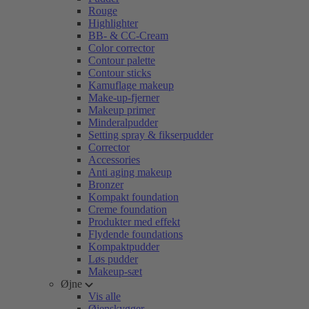
Rouge
Highlighter
BB- & CC-Cream
Color corrector
Contour palette
Contour sticks
Kamuflage makeup
Make-up-fjerner
Makeup primer
Minderalpudder
Setting spray & fikserpudder
Corrector
Accessories
Anti aging makeup
Bronzer
Kompakt foundation
Creme foundation
Produkter med effekt
Flydende foundations
Kompaktpudder
Løs pudder
Makeup-sæt
Øjne
Vis alle
Øjenskygger