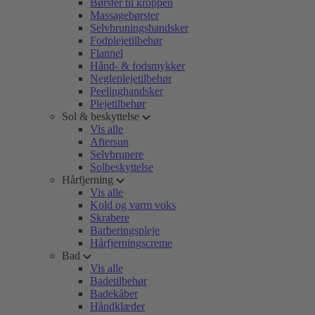
Børster til kroppen
Massagebørster
Selvbruningshandsker
Fodplejetilbehør
Flannel
Hånd- & fodsmykker
Negleplejetilbehør
Peelinghandsker
Plejetilbehør
Sol & beskyttelse
Vis alle
Aftersun
Selvbrunere
Solbeskyttelse
Hårfjerning
Vis alle
Kold og varm voks
Skrabere
Barberingspleje
Hårfjerningscreme
Bad
Vis alle
Badetilbehør
Badekåber
Håndklæder