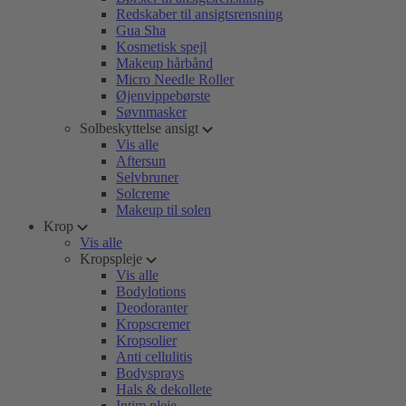
Redskaber til ansigtsrensning
Gua Sha
Kosmetisk spejl
Makeup hårbånd
Micro Needle Roller
Øjenvippebørste
Søvnmasker
Solbeskyttelse ansigt
Vis alle
Aftersun
Selvbruner
Solcreme
Makeup til solen
Krop
Vis alle
Kropspleje
Vis alle
Bodylotions
Deodoranter
Kropscremer
Kropsolier
Anti cellulitis
Bodysprays
Hals & dekollete
Intim pleje