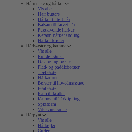
Hårmaske og hårkur
Vis alle
Hair butters
Hårkur til tørt hår
Balsam til farvet hår
Fugtgivende hårkur
Keratin-hårbehandling
Hårkur krøller
Hårbørster og kamme
Vis alle
Runde børster
Detangling børste
Flad- og paddlebørster
Træbørste
Hårkamme
Børster til hovedmassage
Fønbørste
Kam til krøller
Kamme til hårklipning
Spidskam
Vildsvinebørste
Hårpynt
Vis alle
Hårbøjler
Curlers