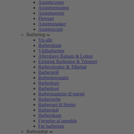
Ansigtscreme
Ansigtsrensning
Ansigtsserum
Plejesæt
Ansigtsmasker
Ansigtsscrub
Barbering
Vis alle
Barberskum
Vådbarbering
Aftershave Balsam & Lotion
Elektrisk Barbering & Trimmer
Barberskraber & Tilbehør
Barbergelé
Barberingsstativ
Barberkniv
Barberkost
Barbermaskine til mænd
Barbersæbe
Barbersæt til Herrer
Barberskål
Barberskum
Fjernelse af næsehår
Før barbering
Barberpleje