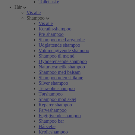
Toilettaske
Hår
Vis alle
Shampoo
Vis alle
Keratin-shampoo
Pre-shampoo
Shampoo med arganolie
Udglattende shampoo
Volumengivende shampoo
Shampoo til mænd
Dybderensende shampoo
Naturkosmetik shampoo
Shampoo med balsam
Shampoo uden silikone
Silver shampoo
Tetræolie shampoo
Tørshampoo
Shampoo mod skæl
Reparer shampoo
Farveshampoo
Fugtgivende shampoo
Shampoo bar
Hårsæbe
Krølleshampoo