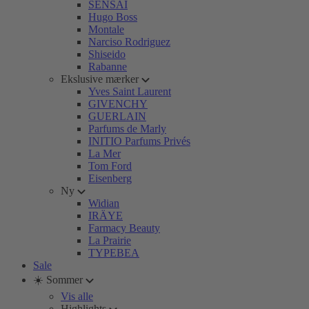
SENSAI
Hugo Boss
Montale
Narciso Rodriguez
Shiseido
Rabanne
Ekslusive mærker
Yves Saint Laurent
GIVENCHY
GUERLAIN
Parfums de Marly
INITIO Parfums Privés
La Mer
Tom Ford
Eisenberg
Ny
Widian
IRÄYE
Farmacy Beauty
La Prairie
TYPEBEA
Sale
☀️ Sommer
Vis alle
Highlights