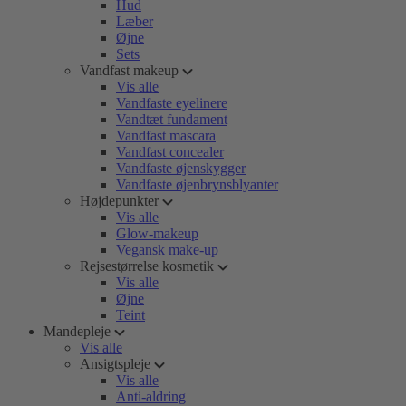
Hud
Læber
Øjne
Sets
Vandfast makeup
Vis alle
Vandfaste eyelinere
Vandtæt fundament
Vandfast mascara
Vandfast concealer
Vandfaste øjenskygger
Vandfaste øjenbrynsblyanter
Højdepunkter
Vis alle
Glow-makeup
Vegansk make-up
Rejsestørrelse kosmetik
Vis alle
Øjne
Teint
Mandepleje
Vis alle
Ansigtspleje
Vis alle
Anti-aldring