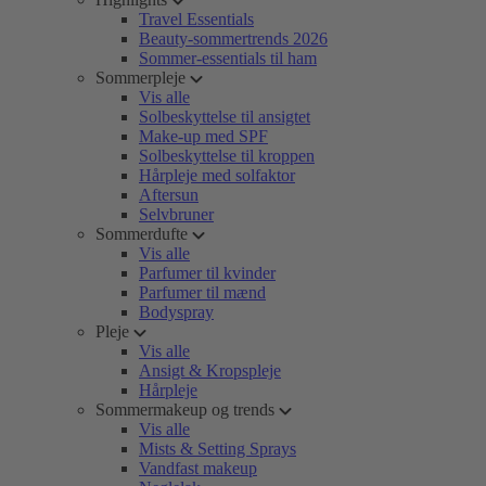
Travel Essentials
Beauty-sommertrends 2026
Sommer-essentials til ham
Sommerpleje
Vis alle
Solbeskyttelse til ansigtet
Make-up med SPF
Solbeskyttelse til kroppen
Hårpleje med solfaktor
Aftersun
Selvbruner
Sommerdufte
Vis alle
Parfumer til kvinder
Parfumer til mænd
Bodyspray
Pleje
Vis alle
Ansigt & Kropspleje
Hårpleje
Sommermakeup og trends
Vis alle
Mists & Setting Sprays
Vandfast makeup