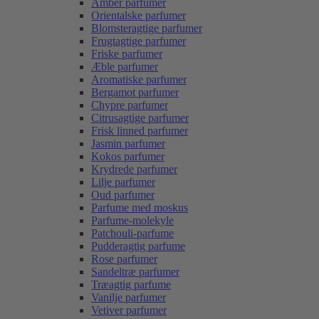
Amber parfumer
Orientalske parfumer
Blomsteragtige parfumer
Frugtagtige parfumer
Friske parfumer
Æble parfumer
Aromatiske parfumer
Bergamot parfumer
Chypre parfumer
Citrusagtige parfumer
Frisk linned parfumer
Jasmin parfumer
Kokos parfumer
Krydrede parfumer
Lilje parfumer
Oud parfumer
Parfume med moskus
Parfume-molekyle
Patchouli-parfume
Pudderagtig parfume
Rose parfumer
Sandeltræ parfumer
Træagtig parfume
Vanilje parfumer
Vetiver parfumer