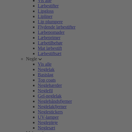
Vis alle
Læbestifter
Lipgloss
Lipliner
Lip plumpere
Flydende læbestifter
Læbepomader
Læbeprimer
Læbetilbehør
Mat læbestift
Læbestiftsæt
Negle
Vis alle
Neglelak
Basislag
Top coats
Neglehærder
Neglefil
Gel-neglelak
Neglebåndsfjerner
Neglelakfjerner
Neglestickers
UV-lamper
Neglepleje
Neglesæt