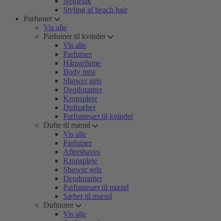
Neglelak
Styling af beach hair
Parfumer
Vis alle
Parfumer til kvinder
Vis alle
Parfumer
Hårparfume
Body mist
Shower gels
Deodoranter
Kropspleje
Duftsæber
Parfumesæt til kvinder
Dufte til mænd
Vis alle
Parfumer
Aftershaves
Kropspleje
Shower gels
Deodoranter
Parfumesæt til mænd
Sæber til mænd
Duftnoter
Vis alle