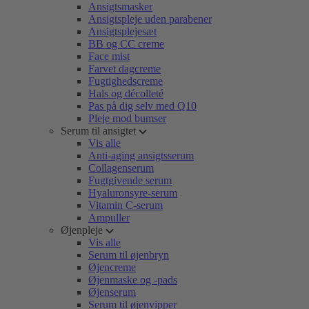
Ansigtsmasker
Ansigtspleje uden parabener
Ansigtsplejesæt
BB og CC creme
Face mist
Farvet dagcreme
Fugtighedscreme
Hals og décolleté
Pas på dig selv med Q10
Pleje mod bumser
Serum til ansigtet
Vis alle
Anti-aging ansigtsserum
Collagenserum
Fugtgivende serum
Hyaluronsyre-serum
Vitamin C-serum
Ampuller
Øjenpleje
Vis alle
Serum til øjenbryn
Øjencreme
Øjenmaske og -pads
Øjenserum
Serum til øjenvipper