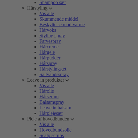
Shampoo sæt
Hårstyling
Vis alle
Skummende middel
Beskyttelse mod varme
Hårvoks
Styling spray
Farvespray
Hårcreme
Hårgele
Hårpudder
Hårspray
Hårstylingsæt
Saltvandsspray
Leave in produkter
Vis alle
Hårolie
Hårserum
Balsamspray
Leave in balsam
Hårplejesæt
Pleje af hovedbunden
Vis alle
Hovedbundsolie
Scalp scrubs