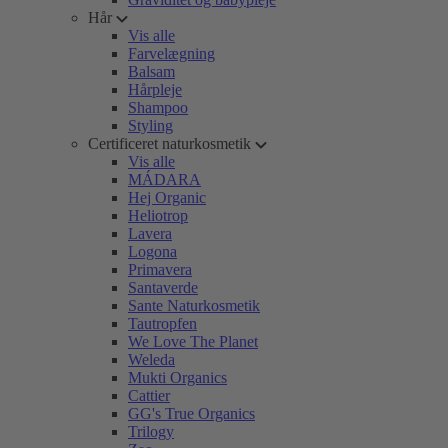
Hår
Vis alle
Farvelægning
Balsam
Hårpleje
Shampoo
Styling
Certificeret naturkosmetik
Vis alle
MÁDARA
Hej Organic
Heliotrop
Lavera
Logona
Primavera
Santaverde
Sante Naturkosmetik
Tautropfen
We Love The Planet
Weleda
Mukti Organics
Cattier
GG's True Organics
Trilogy