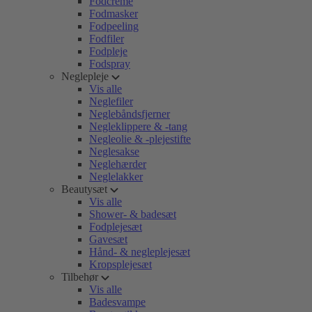
Fodcreme
Fodmasker
Fodpeeling
Fodfiler
Fodpleje
Fodspray
Neglepleje
Vis alle
Neglefiler
Neglebåndsfjerner
Negleklippere & -tang
Negleolie & -plejestifte
Neglesakse
Neglehærder
Neglelakker
Beautysæt
Vis alle
Shower- & badesæt
Fodplejesæt
Gavesæt
Hånd- & negleplejesæt
Kropsplejesæt
Tilbehør
Vis alle
Badesvampe