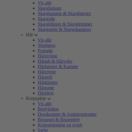
Vis alle
Skægbalsam
Skægkamme & Skægbørster
Skægolie
Skægklipper & Skægtrimmer
Skægsæbe & Skægshampoo
Hår
Vis alle
Shampoo
Pomade
Hårstyling
Hårtab & Hårvoks
Hårbørster & Kamme
Hårcreme
Hårgelé
Hårklipper
Hårpaste
Hårpleje
Kropspleje
Vis alle
Bodylotion
Deodoranter & Antiperspiranter
Brusegel & Brusepleje
Kropsrensning og scrub
Sæbe