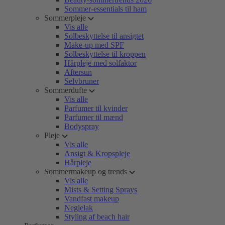
Sommer-essentials til ham
Sommerpleje
Vis alle
Solbeskyttelse til ansigtet
Make-up med SPF
Solbeskyttelse til kroppen
Hårpleje med solfaktor
Aftersun
Selvbruner
Sommerdufte
Vis alle
Parfumer til kvinder
Parfumer til mænd
Bodyspray
Pleje
Vis alle
Ansigt & Kropspleje
Hårpleje
Sommermakeup og trends
Vis alle
Mists & Setting Sprays
Vandfast makeup
Neglelak
Styling af beach hair