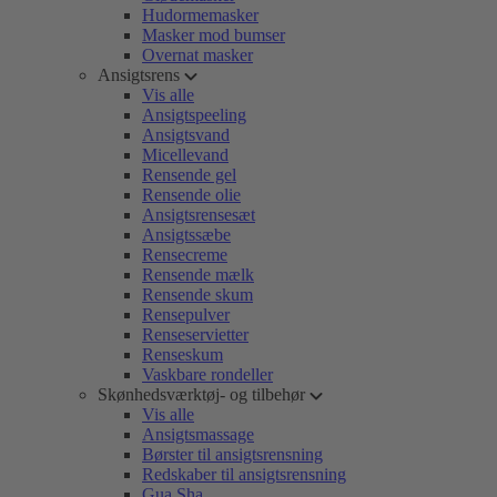
Hudormemasker
Masker mod bumser
Overnat masker
Ansigtsrens
Vis alle
Ansigtspeeling
Ansigtsvand
Micellevand
Rensende gel
Rensende olie
Ansigtsrensesæt
Ansigtssæbe
Rensecreme
Rensende mælk
Rensende skum
Rensepulver
Renseservietter
Renseskum
Vaskbare rondeller
Skønhedsværktøj- og tilbehør
Vis alle
Ansigtsmassage
Børster til ansigtsrensning
Redskaber til ansigtsrensning
Gua Sha