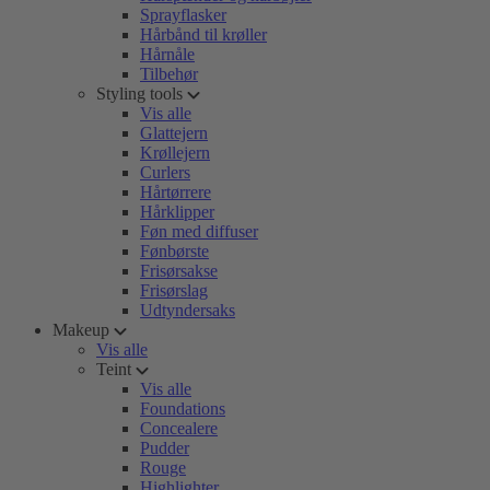
Sprayflasker
Hårbånd til krøller
Hårnåle
Tilbehør
Styling tools
Vis alle
Glattejern
Krøllejern
Curlers
Hårtørrere
Hårklipper
Føn med diffuser
Fønbørste
Frisørsakse
Frisørslag
Udtyndersaks
Makeup
Vis alle
Teint
Vis alle
Foundations
Concealere
Pudder
Rouge
Highlighter