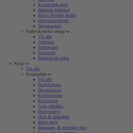
Kosmetisk spejl
Makeup hårbånd
Micro Needle Roller
Øjenvippebørste
Søvnmasker
Solbeskyttelse ansigt
Vis alle
Aftersun
Selvbruner
Solcreme
Makeup til solen
Krop
Vis alle
Kropspleje
Vis alle
Bodylotions
Deodoranter
Kropscremer
Kropsolier
Anti cellulitis
Bodysprays
Hals & dekollete
Intim pleje
Massage- & æteriske olier
Saunaolie & infusion