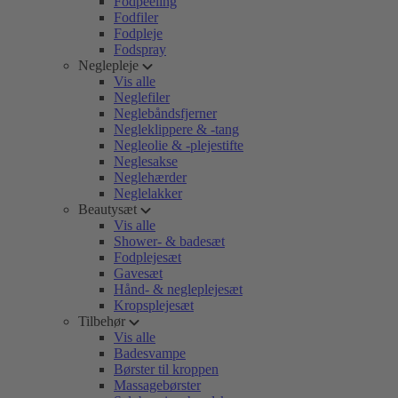
Fodpeeling
Fodfiler
Fodpleje
Fodspray
Neglepleje
Vis alle
Neglefiler
Neglebåndsfjerner
Negleklippere & -tang
Negleolie & -plejestifte
Neglesakse
Neglehærder
Neglelakker
Beautysæt
Vis alle
Shower- & badesæt
Fodplejesæt
Gavesæt
Hånd- & negleplejesæt
Kropsplejesæt
Tilbehør
Vis alle
Badesvampe
Børster til kroppen
Massagebørster