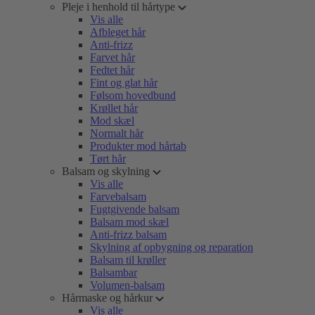
Pleje i henhold til hårtype
Vis alle
Afbleget hår
Anti-frizz
Farvet hår
Fedtet hår
Fint og glat hår
Følsom hovedbund
Krøllet hår
Mod skæl
Normalt hår
Produkter mod hårtab
Tørt hår
Balsam og skylning
Vis alle
Farvebalsam
Fugtgivende balsam
Balsam mod skæl
Anti-frizz balsam
Skylning af opbygning og reparation
Balsam til krøller
Balsambar
Volumen-balsam
Hårmaske og hårkur
Vis alle