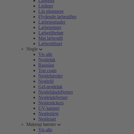
Lipgloss
Lipliner
Lip plumpere
Flydende læbestifter
Læbepomader
Læbeprimer
Læbetilbehør
Mat læbestift
Læbestiftsæt
Negle
Vis alle
Neglelak
Basislag
Top coats
Neglehærder
Neglefil
Gel-neglelak
Neglebåndsfjerner
Neglelakfjerner
Neglestickers
UV-lamper
Neglepleje
Neglesæt
Makeup børster
Vis alle