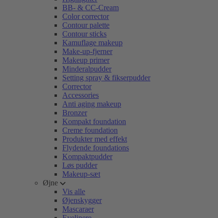
BB- & CC-Cream
Color corrector
Contour palette
Contour sticks
Kamuflage makeup
Make-up-fjerner
Makeup primer
Minderalpudder
Setting spray & fikserpudder
Corrector
Accessories
Anti aging makeup
Bronzer
Kompakt foundation
Creme foundation
Produkter med effekt
Flydende foundations
Kompaktpudder
Løs pudder
Makeup-sæt
Øjne
Vis alle
Øjenskygger
Mascaraer
Eyelinere