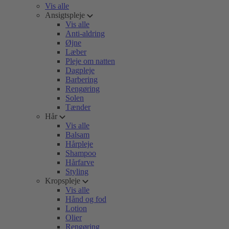
Vis alle
Ansigtspleje
Vis alle
Anti-aldring
Øjne
Læber
Pleje om natten
Dagpleje
Barbering
Rengøring
Solen
Tænder
Hår
Vis alle
Balsam
Hårpleje
Shampoo
Hårfarve
Styling
Kropspleje
Vis alle
Hånd og fod
Lotion
Olier
Rengøring