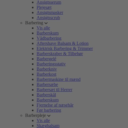
Ansigtsserum
Plejesæt
Ansigtsmasker
Ansigtsscrub
Barbering
Vis alle
Barberskum
Vådbarbering
Aftershave Balsam & Lotion
Elektrisk Barbering & Trimmer
Barberskraber & Tilbehør
Barbergelé
Barberingsstativ
Barberkniv
Barberkost
Barbermaskine til mænd
Barbersæbe
Barbersæt til Herrer
Barberskål
Barberskum
Fjernelse af næsehår
Før barbering
Barberpleje
Vis alle
Skægbalsam