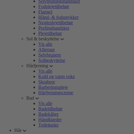
Selvbruningshandsker
Fodplejetilbehør
Flannel
Hånd- & fodsmykker
Negleplejetilbehør
Peelinghandsker
Plejetilbehør
Sol & beskyttelse
Vis alle
Aftersun
Selvbrunere
Solbeskyttelse
Hårfjerning
Vis alle
Kold og varm voks
Skrabere
Barberingspleje
Hårfjerningscreme
Bad
Vis alle
Badetilbehør
Badekåber
Håndklæder
Toilettaske
Hår