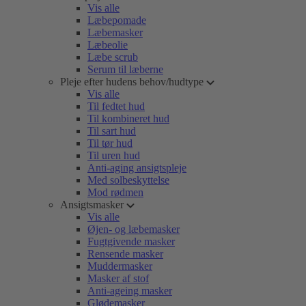
Vis alle
Læbepomade
Læbemasker
Læbeolie
Læbe scrub
Serum til læberne
Pleje efter hudens behov/hudtype
Vis alle
Til fedtet hud
Til kombineret hud
Til sart hud
Til tør hud
Til uren hud
Anti-aging ansigtspleje
Med solbeskyttelse
Mod rødmen
Ansigtsmasker
Vis alle
Øjen- og læbemasker
Fugtgivende masker
Rensende masker
Muddermasker
Masker af stof
Anti-ageing masker
Glødemasker