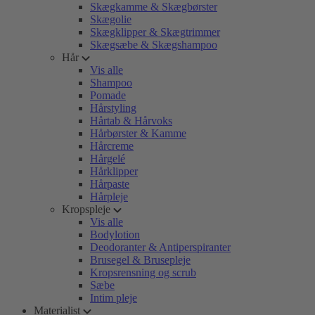
Skægkamme & Skægbørster
Skægolie
Skægklipper & Skægtrimmer
Skægsæbe & Skægshampoo
Hår
Vis alle
Shampoo
Pomade
Hårstyling
Hårtab & Hårvoks
Hårbørster & Kamme
Hårcreme
Hårgelé
Hårklipper
Hårpaste
Hårpleje
Kropspleje
Vis alle
Bodylotion
Deodoranter & Antiperspiranter
Brusegel & Brusepleje
Kropsrensning og scrub
Sæbe
Intim pleje
Materialist