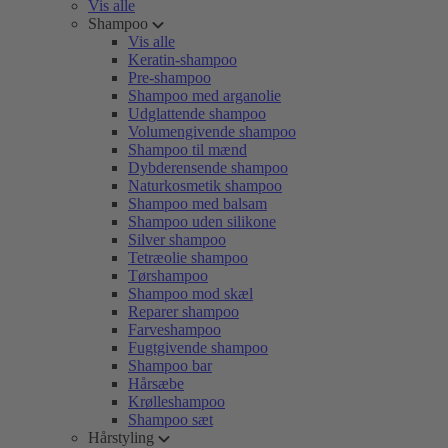
Vis alle
Shampoo
Vis alle
Keratin-shampoo
Pre-shampoo
Shampoo med arganolie
Udglattende shampoo
Volumengivende shampoo
Shampoo til mænd
Dybderensende shampoo
Naturkosmetik shampoo
Shampoo med balsam
Shampoo uden silikone
Silver shampoo
Tetræolie shampoo
Tørshampoo
Shampoo mod skæl
Reparer shampoo
Farveshampoo
Fugtgivende shampoo
Shampoo bar
Hårsæbe
Krølleshampoo
Shampoo sæt
Hårstyling