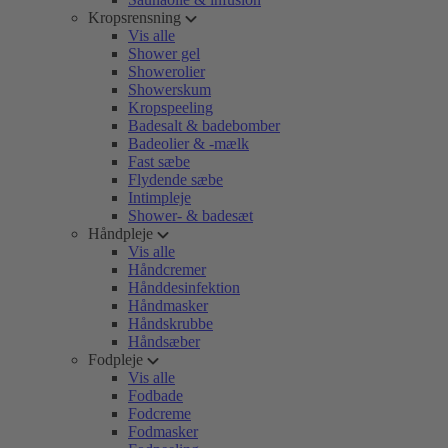
Kropsrensning
Vis alle
Shower gel
Showerolier
Showerskum
Kropspeeling
Badesalt & badebomber
Badeolier & -mælk
Fast sæbe
Flydende sæbe
Intimpleje
Shower- & badesæt
Håndpleje
Vis alle
Håndcremer
Hånddesinfektion
Håndmasker
Håndskrubbe
Håndsæber
Fodpleje
Vis alle
Fodbade
Fodcreme
Fodmasker