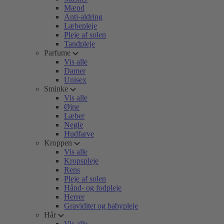
Mænd
Anti-aldring
Læbepleje
Pleje af solen
Tandpleje
Parfume
Vis alle
Damer
Unisex
Sminke
Vis alle
Øjne
Læber
Negle
Hudfarve
Kroppen
Vis alle
Kropspleje
Rens
Pleje af solen
Hånd- og fodpleje
Herrer
Graviditet og babypleje
Hår
Vis alle