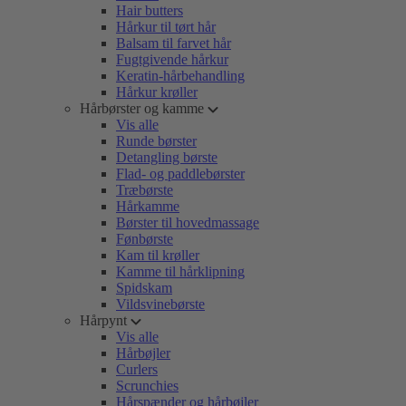
Hair butters
Hårkur til tørt hår
Balsam til farvet hår
Fugtgivende hårkur
Keratin-hårbehandling
Hårkur krøller
Hårbørster og kamme
Vis alle
Runde børster
Detangling børste
Flad- og paddlebørster
Træbørste
Hårkamme
Børster til hovedmassage
Fønbørste
Kam til krøller
Kamme til hårklipning
Spidskam
Vildsvinebørste
Hårpynt
Vis alle
Hårbøjler
Curlers
Scrunchies
Hårspænder og hårbøjler