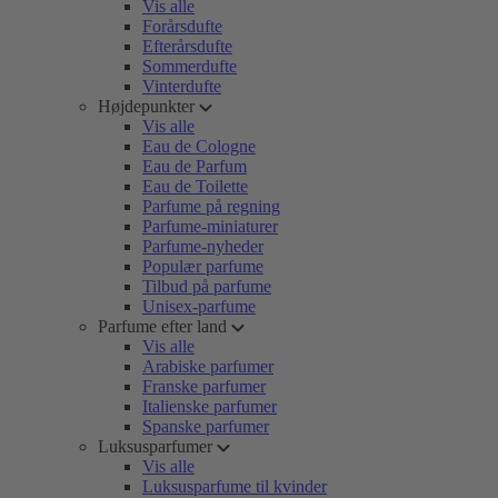
Vis alle
Forårsdufte
Efterårsdufte
Sommerdufte
Vinterdufte
Højdepunkter
Vis alle
Eau de Cologne
Eau de Parfum
Eau de Toilette
Parfume på regning
Parfume-miniaturer
Parfume-nyheder
Populær parfume
Tilbud på parfume
Unisex-parfume
Parfume efter land
Vis alle
Arabiske parfumer
Franske parfumer
Italienske parfumer
Spanske parfumer
Luksusparfumer
Vis alle
Luksusparfume til kvinder