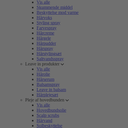
Vis alle
Skummende middel
Beskyttelse mod varme
Hårvoks
Styling spray
Farvespray
Hårcreme
Hårgele
Hårpudder
Hårspray
Hårstylingsæt
Saltvandsspray
Leave in produkter
Vis alle
Hårolie
Hårserum
Balsamspray
Leave in balsam
Hårplejesæt
Pleje af hovedbunden
Vis alle
Hovedbundsolie
Scalp scrubs
Hårvand
Solbeskyttelse