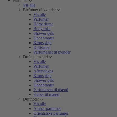
Parfumer
Vis alle
Parfumer til kvinder
Vis alle
Parfumer
Hårparfume
Body mist
Shower gels
Deodoranter
Kropspleje
Duftsæber
Parfumesæt til kvinder
Dufte til mænd
Vis alle
Parfumer
Aftershaves
Kropspleje
Shower gels
Deodoranter
Parfumesæt til mænd
Sæber til mænd
Duftnoter
Vis alle
Amber parfumer
Orientalske parfumer