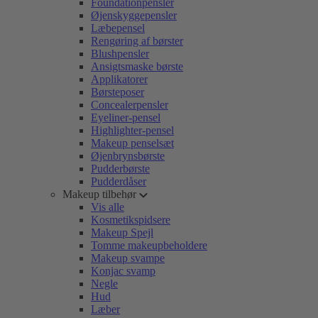
Foundationpensler
Øjenskyggepensler
Læbepensel
Rengøring af børster
Blushpensler
Ansigtsmaske børste
Applikatorer
Børsteposer
Concealerpensler
Eyeliner-pensel
Highlighter-pensel
Makeup penselsæt
Øjenbrynsbørste
Pudderbørste
Pudderdåser
Makeup tilbehør
Vis alle
Kosmetikspidsere
Makeup Spejl
Tomme makeupbeholdere
Makeup svampe
Konjac svamp
Negle
Hud
Læber