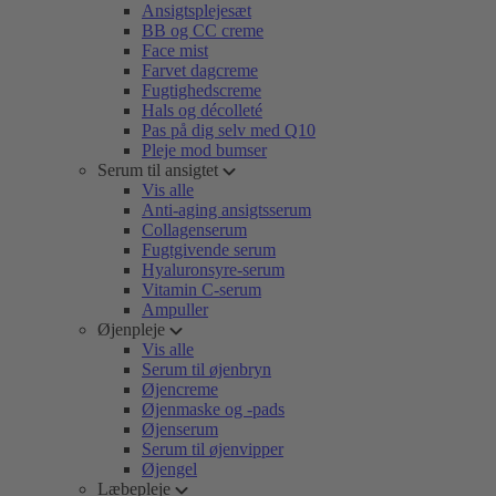
Ansigtsplejesæt
BB og CC creme
Face mist
Farvet dagcreme
Fugtighedscreme
Hals og décolleté
Pas på dig selv med Q10
Pleje mod bumser
Serum til ansigtet
Vis alle
Anti-aging ansigtsserum
Collagenserum
Fugtgivende serum
Hyaluronsyre-serum
Vitamin C-serum
Ampuller
Øjenpleje
Vis alle
Serum til øjenbryn
Øjencreme
Øjenmaske og -pads
Øjenserum
Serum til øjenvipper
Øjengel
Læbepleje