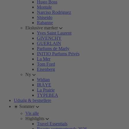
Hugo Boss
Montale
Narciso Rodriguez
Shiseido
Rabanne
Ekslusive mærker
Yves Saint Laurent
GIVENCHY
GUERLAIN
Parfums de Marly
INITIO Parfums Privés
La Mer
Tom Ford
Eisenberg
Ny
Widian
IRÄYE
La Prairie
TYPEBEA
Udsalg & bestsellere
☀️ Sommer
Vis alle
Highlights
Travel Essentials
Beauty-sommertrends 2026