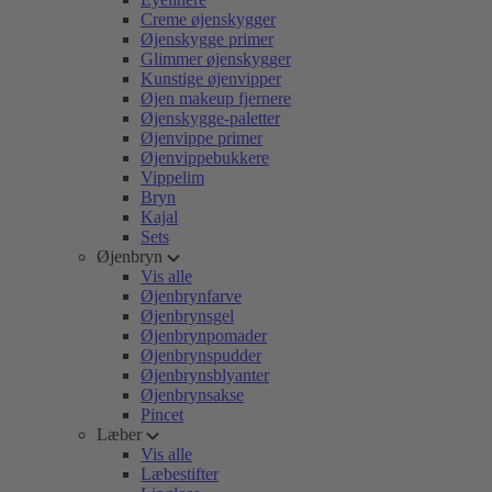
Creme øjenskygger
Øjenskygge primer
Glimmer øjenskygger
Kunstige øjenvipper
Øjen makeup fjernere
Øjenskygge-paletter
Øjenvippe primer
Øjenvippebukkere
Vippelim
Bryn
Kajal
Sets
Øjenbryn
Vis alle
Øjenbrynfarve
Øjenbrynsgel
Øjenbrynpomader
Øjenbrynspudder
Øjenbrynsblyanter
Øjenbrynsakse
Pincet
Læber
Vis alle
Læbestifter