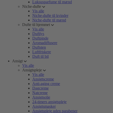
Luksusparfume til mænd
Niche-dufte
Vis alle
Niche-dufte til kvinder
Niche-dufte til mænd
Dufte til hjemmet
Vis alle
Duftlys
Duftpinde
Aromadiffusere
Duftsten
Luftfriskere
Duft til bil
Ansigt
Vis alle
Ansigtspleje
Vis alle
Ansigtscreme
Anti-aging creme
Dagcreme
Natcreme
Ansigtsolie
24-timers ansigtspleje
Ansigtsmasker
Ansigtspleje uden parabener