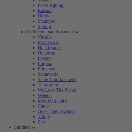
Farvelægning
Balsam
Hårpleje
Shampoo
Styling
Certificeret naturkosmetik
Vis alle
MÁDARA
Hej Organic
Heliotrop
Lavera
Logona
Primavera
Santaverde
Sante Naturkosmetik
Tautropfen
We Love The Planet
Weleda
Mukti Organics
Cattier
GG's True Organics
Trilogy
Zao
Sundhed