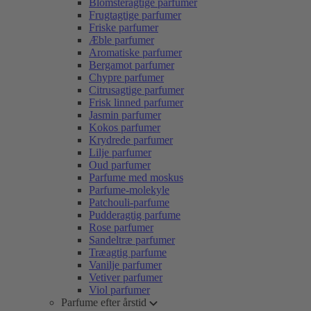
Blomsteragtige parfumer
Frugtagtige parfumer
Friske parfumer
Æble parfumer
Aromatiske parfumer
Bergamot parfumer
Chypre parfumer
Citrusagtige parfumer
Frisk linned parfumer
Jasmin parfumer
Kokos parfumer
Krydrede parfumer
Lilje parfumer
Oud parfumer
Parfume med moskus
Parfume-molekyle
Patchouli-parfume
Pudderagtig parfume
Rose parfumer
Sandeltræ parfumer
Træagtig parfume
Vanilje parfumer
Vetiver parfumer
Viol parfumer
Parfume efter årstid