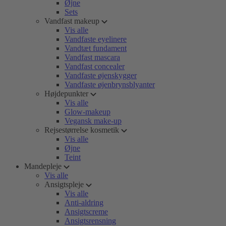
Øjne
Sets
Vandfast makeup
Vis alle
Vandfaste eyelinere
Vandtæt fundament
Vandfast mascara
Vandfast concealer
Vandfaste øjenskygger
Vandfaste øjenbrynsblyanter
Højdepunkter
Vis alle
Glow-makeup
Vegansk make-up
Rejsestørrelse kosmetik
Vis alle
Øjne
Teint
Mandepleje
Vis alle
Ansigtspleje
Vis alle
Anti-aldring
Ansigtscreme
Ansigtsrensning