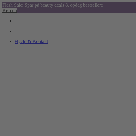
Flash Sale: Spar på beauty deals & opdag bestsellere
Køb nu
Hjælp & Kontakt