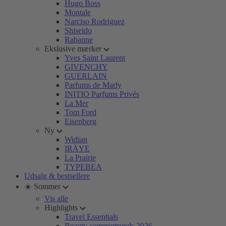
Hugo Boss
Montale
Narciso Rodriguez
Shiseido
Rabanne
Ekslusive mærker
Yves Saint Laurent
GIVENCHY
GUERLAIN
Parfums de Marly
INITIO Parfums Privés
La Mer
Tom Ford
Eisenberg
Ny
Widian
IRÄYE
La Prairie
TYPEBEA
Udsalg & bestsellere
☀️ Sommer
Vis alle
Highlights
Travel Essentials
Beauty-sommertrends 2026