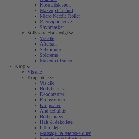
Kosmetisk spejl
Makeup hårbånd
Micro Needle Roller
Øjenvippebørste
Søvnmasker
Solbeskyttelse ansigt
Vis alle
Aftersun
Selvbruner
Solcreme
Makeup til solen
Krop
Vis alle
Kropspleje
Vis alle
Bodylotions
Deodoranter
Kropscremer
Kropsolier
Anti cellulitis
Bodysprays
Hals & dekollete
Intim pleje
Massage- & æteriske olier
Saunaolie & infusion