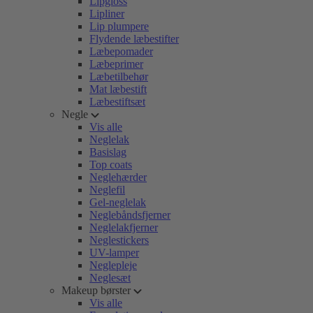
Lipgloss
Lipliner
Lip plumpere
Flydende læbestifter
Læbepomader
Læbeprimer
Læbetilbehør
Mat læbestift
Læbestiftsæt
Negle
Vis alle
Neglelak
Basislag
Top coats
Neglehærder
Neglefil
Gel-neglelak
Neglebåndsfjerner
Neglelakfjerner
Neglestickers
UV-lamper
Neglepleje
Neglesæt
Makeup børster
Vis alle