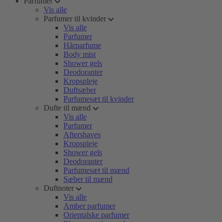
Parfumer
Vis alle
Parfumer til kvinder
Vis alle
Parfumer
Hårparfume
Body mist
Shower gels
Deodoranter
Kropspleje
Duftsæber
Parfumesæt til kvinder
Dufte til mænd
Vis alle
Parfumer
Aftershaves
Kropspleje
Shower gels
Deodoranter
Parfumesæt til mænd
Sæber til mænd
Duftnoter
Vis alle
Amber parfumer
Orientalske parfumer