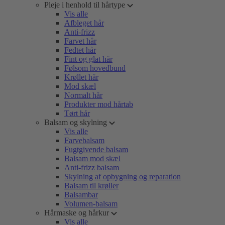
Pleje i henhold til hårtype
Vis alle
Afbleget hår
Anti-frizz
Farvet hår
Fedtet hår
Fint og glat hår
Følsom hovedbund
Krøllet hår
Mod skæl
Normalt hår
Produkter mod hårtab
Tørt hår
Balsam og skylning
Vis alle
Farvebalsam
Fugtgivende balsam
Balsam mod skæl
Anti-frizz balsam
Skylning af opbygning og reparation
Balsam til krøller
Balsambar
Volumen-balsam
Hårmaske og hårkur
Vis alle