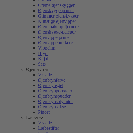
Creme øjenskygger
Øjenskygge primer
Glimmer øjenskygger
Kunstige øjenvipper
Øjen makeup fjernere
Øjenskygge-paletter
Øjenvippe primer
Øjenvippebukkere
Vippelim
Bryn
Kajal
Sets
Øjenbryn
Vis alle
Øjenbrynfarve
Øjenbrynsgel
Øjenbrynpomader
Øjenbrynspudder
Øjenbrynsblyanter
Øjenbrynsakse
Pincet
Læber
Vis alle
Læbestifter