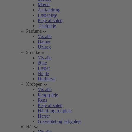
Mænd
Anti-aldring
Læbepleje
Pleje af solen
Tandpleje
Parfume
Vis alle
Damer
Unisex
Sminke
Vis alle
Øjne
Læber
Negle
Hudfarve
Kroppen
Vis alle
Kropspleje
Rens
Pleje af solen
Hånd- og fodpleje
Herrer
Graviditet og babypleje
Hår
Vis alle