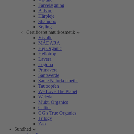
Farvelægning
Balsam
Hårpleje
Shampoo
Styling
Certificeret naturkosmetik
Vis alle
MÁDARA
Hej Organic
Heliotrop
Lavera
Logona
Primavera
Santaverde
Sante Naturkosmetik
Tautropfen
We Love The Planet
Weleda
Mukti Organics
Cattier
GG's True Organics
Trilogy
Zao
Sundhed