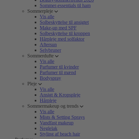
Sommer-essentials til ham
Sommerpleje
Vis alle
Solbeskyttelse til ansigtet
Make-up med SPF
Solbeskyttelse til kroppen
Hårpleje med solfaktor
Aftersun
Selvbruner
Sommerdufte
Vis alle
Parfumer til kvinder
Parfumer til mænd
Bodyspray
Pleje
Vis alle
Ansigt & Kropspleje
Hårpleje
Sommermakeup og trends
Vis alle
Mists & Setting Sprays
Vandfast makeup
Neglelak
Styling af beach hair