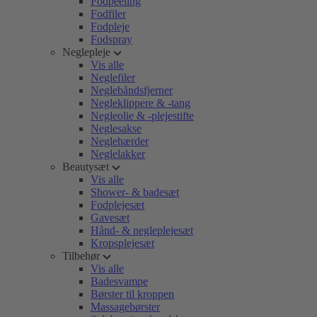
Fodpeeling
Fodfiler
Fodpleje
Fodspray
Neglepleje
Vis alle
Neglefiler
Neglebåndsfjerner
Negleklippere & -tang
Negleolie & -plejestifte
Neglesakse
Neglehærder
Neglelakker
Beautysæt
Vis alle
Shower- & badesæt
Fodplejesæt
Gavesæt
Hånd- & negleplejesæt
Kropsplejesæt
Tilbehør
Vis alle
Badesvampe
Børster til kroppen
Massagebørster