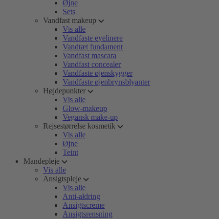
Øjne
Sets
Vandfast makeup
Vis alle
Vandfaste eyelinere
Vandtæt fundament
Vandfast mascara
Vandfast concealer
Vandfaste øjenskygger
Vandfaste øjenbrynsblyanter
Højdepunkter
Vis alle
Glow-makeup
Vegansk make-up
Rejsestørrelse kosmetik
Vis alle
Øjne
Teint
Mandepleje
Vis alle
Ansigtspleje
Vis alle
Anti-aldring
Ansigtscreme
Ansigtsrensning