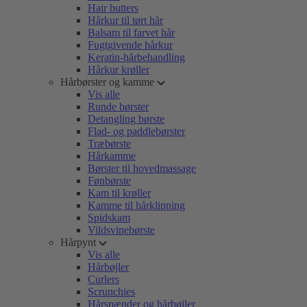
Hair butters
Hårkur til tørt hår
Balsam til farvet hår
Fugtgivende hårkur
Keratin-hårbehandling
Hårkur krøller
Hårbørster og kamme
Vis alle
Runde børster
Detangling børste
Flad- og paddlebørster
Træbørste
Hårkamme
Børster til hovedmassage
Fønbørste
Kam til krøller
Kamme til hårklipning
Spidskam
Vildsvinebørste
Hårpynt
Vis alle
Hårbøjler
Curlers
Scrunchies
Hårspænder og hårbøjler