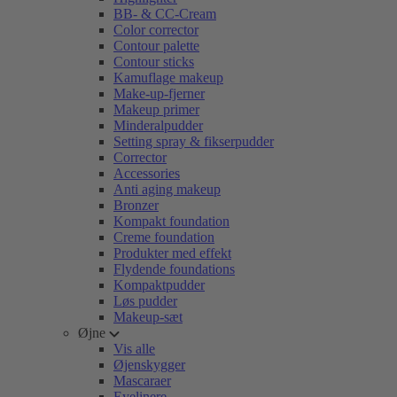
BB- & CC-Cream
Color corrector
Contour palette
Contour sticks
Kamuflage makeup
Make-up-fjerner
Makeup primer
Minderalpudder
Setting spray & fikserpudder
Corrector
Accessories
Anti aging makeup
Bronzer
Kompakt foundation
Creme foundation
Produkter med effekt
Flydende foundations
Kompaktpudder
Løs pudder
Makeup-sæt
Øjne
Vis alle
Øjenskygger
Mascaraer
Eyelinere