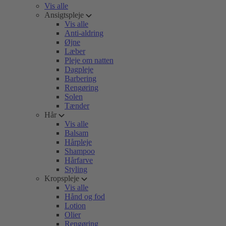
Vis alle
Ansigtspleje
Vis alle
Anti-aldring
Øjne
Læber
Pleje om natten
Dagpleje
Barbering
Rengøring
Solen
Tænder
Hår
Vis alle
Balsam
Hårpleje
Shampoo
Hårfarve
Styling
Kropspleje
Vis alle
Hånd og fod
Lotion
Olier
Rengøring