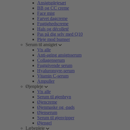
Ansigtsplejesæt
BB og CC creme
Face mist
Farvet dagcreme
Fugtighedscreme
Hals og décolleté
Pas på dig selv med Q10
Pleje mod bumser
Serum til ansigtet
Vis alle
Anti-aging ansigtsserum
Collagenserum
Fugtgivende serum
Hyaluronsyre-serum
Vitamin C-serum
Ampuller
Øjenpleje
Vis alle
Serum til øjenbryn
Øjencreme
Øjenmaske og -pads
Øjenserum
Serum til øjenvipper
Øjengel
Læbepleje