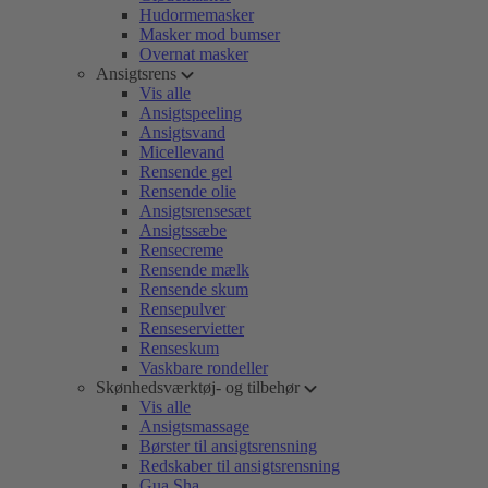
Hudormemasker
Masker mod bumser
Overnat masker
Ansigtsrens
Vis alle
Ansigtspeeling
Ansigtsvand
Micellevand
Rensende gel
Rensende olie
Ansigtsrensesæt
Ansigtssæbe
Rensecreme
Rensende mælk
Rensende skum
Rensepulver
Renseservietter
Renseskum
Vaskbare rondeller
Skønhedsværktøj- og tilbehør
Vis alle
Ansigtsmassage
Børster til ansigtsrensning
Redskaber til ansigtsrensning
Gua Sha