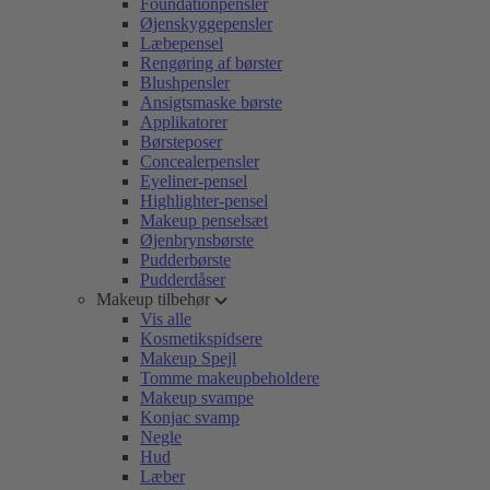
Foundationpensler
Øjenskyggepensler
Læbepensel
Rengøring af børster
Blushpensler
Ansigtsmaske børste
Applikatorer
Børsteposer
Concealerpensler
Eyeliner-pensel
Highlighter-pensel
Makeup penselsæt
Øjenbrynsbørste
Pudderbørste
Pudderdåser
Makeup tilbehør
Vis alle
Kosmetikspidsere
Makeup Spejl
Tomme makeupbeholdere
Makeup svampe
Konjac svamp
Negle
Hud
Læber