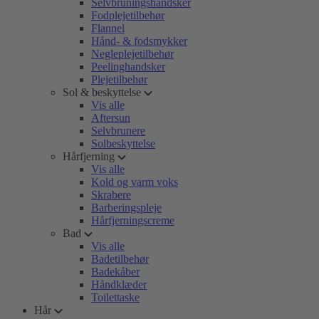
Selvbruningshandsker
Fodplejetilbehør
Flannel
Hånd- & fodsmykker
Negleplejetilbehør
Peelinghandsker
Plejetilbehør
Sol & beskyttelse
Vis alle
Aftersun
Selvbrunere
Solbeskyttelse
Hårfjerning
Vis alle
Kold og varm voks
Skrabere
Barberingspleje
Hårfjerningscreme
Bad
Vis alle
Badetilbehør
Badekåber
Håndklæder
Toilettaske
Hår