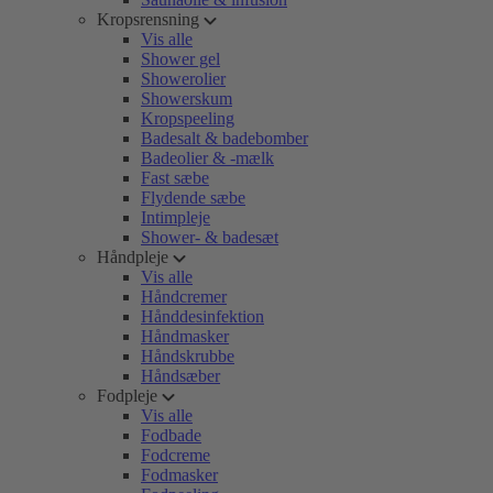
Kropsrensning
Vis alle
Shower gel
Showerolier
Showerskum
Kropspeeling
Badesalt & badebomber
Badeolier & -mælk
Fast sæbe
Flydende sæbe
Intimpleje
Shower- & badesæt
Håndpleje
Vis alle
Håndcremer
Hånddesinfektion
Håndmasker
Håndskrubbe
Håndsæber
Fodpleje
Vis alle
Fodbade
Fodcreme
Fodmasker