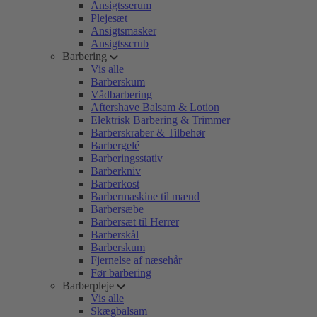
Ansigtsserum
Plejesæt
Ansigtsmasker
Ansigtsscrub
Barbering
Vis alle
Barberskum
Vådbarbering
Aftershave Balsam & Lotion
Elektrisk Barbering & Trimmer
Barberskraber & Tilbehør
Barbergelé
Barberingsstativ
Barberkniv
Barberkost
Barbermaskine til mænd
Barbersæbe
Barbersæt til Herrer
Barberskål
Barberskum
Fjernelse af næsehår
Før barbering
Barberpleje
Vis alle
Skægbalsam