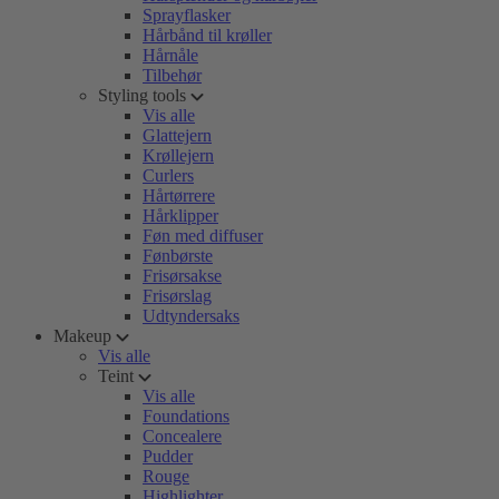
Sprayflasker
Hårbånd til krøller
Hårnåle
Tilbehør
Styling tools
Vis alle
Glattejern
Krøllejern
Curlers
Hårtørrere
Hårklipper
Føn med diffuser
Fønbørste
Frisørsakse
Frisørslag
Udtyndersaks
Makeup
Vis alle
Teint
Vis alle
Foundations
Concealere
Pudder
Rouge
Highlighter