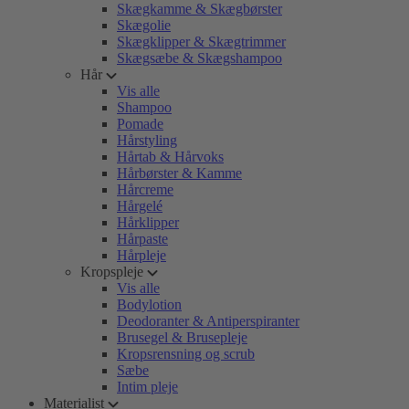
Skægkamme & Skægbørster
Skægolie
Skægklipper & Skægtrimmer
Skægsæbe & Skægshampoo
Hår
Vis alle
Shampoo
Pomade
Hårstyling
Hårtab & Hårvoks
Hårbørster & Kamme
Hårcreme
Hårgelé
Hårklipper
Hårpaste
Hårpleje
Kropspleje
Vis alle
Bodylotion
Deodoranter & Antiperspiranter
Brusegel & Brusepleje
Kropsrensning og scrub
Sæbe
Intim pleje
Materialist