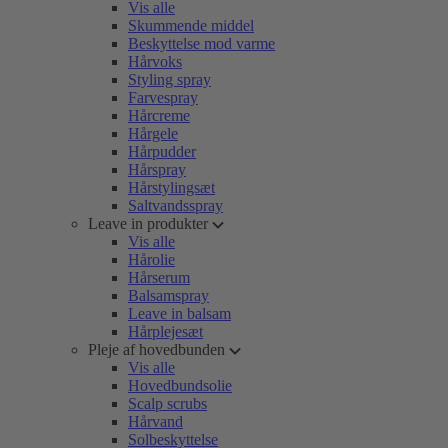
Vis alle
Skummende middel
Beskyttelse mod varme
Hårvoks
Styling spray
Farvespray
Hårcreme
Hårgele
Hårpudder
Hårspray
Hårstylingsæt
Saltvandsspray
Leave in produkter
Vis alle
Hårolie
Hårserum
Balsamspray
Leave in balsam
Hårplejesæt
Pleje af hovedbunden
Vis alle
Hovedbundsolie
Scalp scrubs
Hårvand
Solbeskyttelse