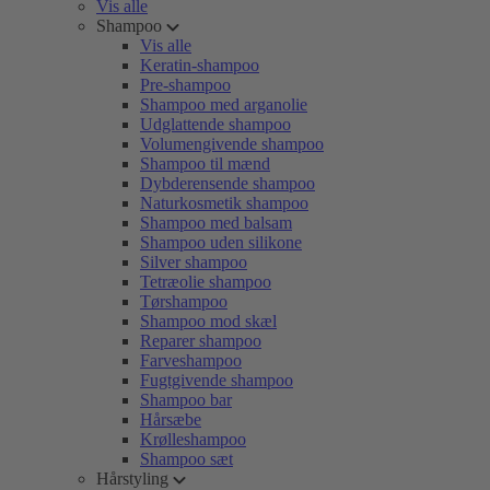
Vis alle
Shampoo
Vis alle
Keratin-shampoo
Pre-shampoo
Shampoo med arganolie
Udglattende shampoo
Volumengivende shampoo
Shampoo til mænd
Dybderensende shampoo
Naturkosmetik shampoo
Shampoo med balsam
Shampoo uden silikone
Silver shampoo
Tetræolie shampoo
Tørshampoo
Shampoo mod skæl
Reparer shampoo
Farveshampoo
Fugtgivende shampoo
Shampoo bar
Hårsæbe
Krølleshampoo
Shampoo sæt
Hårstyling