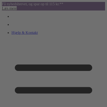
Få nyhedsbrevet, og spar op til 115 kr.**
Læs mere
Hjælp & Kontakt