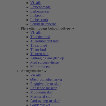
Vis alle
Læbepomade
Læbemasker
Læbeolie
Læbe scrub
Serum til læberne
Pleje efter hudens behov/hudtype
Vis alle
Til fedtet hud
Til kombineret hud
Til sart hud
Til tør hud
Til uren hud
Anti-aging ansigtspleje
Med solbeskyttelse
Mod rødmen
Ansigtsmasker
Vis alle
Øjen- og læbemasker
Fugtgivende masker
Rensende masker
Muddermasker
Masker af stof
Anti-ageing masker
Glødemasker