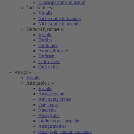
Luksusparfume til mænd
Niche-dufte
Vis alle
Niche-dufte til kvinder
Niche-dufte til mænd
Dufte til hjemmet
Vis alle
Duftlys
Duftpinde
Aromadiffusere
Duftsten
Luftfriskere
Duft til bil
Ansigt
Vis alle
Ansigtspleje
Vis alle
Ansigtscreme
Anti-aging creme
Dagcreme
Natcreme
Ansigtsolie
24-timers ansigtspleje
Ansigtsmasker
Ansigtspleje uden parabener