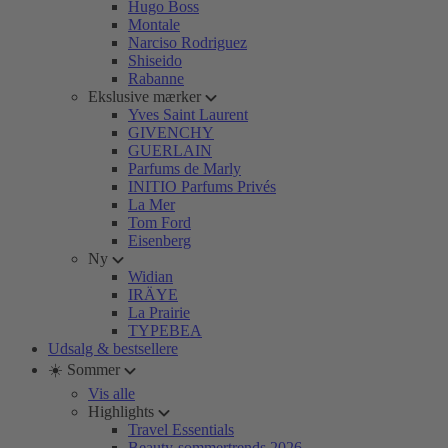
Hugo Boss
Montale
Narciso Rodriguez
Shiseido
Rabanne
Ekslusive mærker
Yves Saint Laurent
GIVENCHY
GUERLAIN
Parfums de Marly
INITIO Parfums Privés
La Mer
Tom Ford
Eisenberg
Ny
Widian
IRÄYE
La Prairie
TYPEBEA
Udsalg & bestsellere
☀️ Sommer
Vis alle
Highlights
Travel Essentials
Beauty-sommertrends 2026