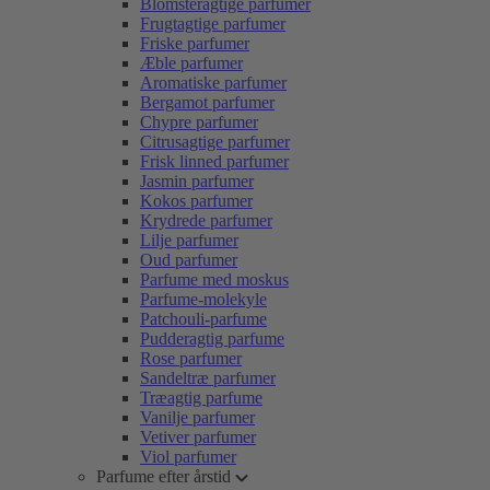
Blomsteragtige parfumer
Frugtagtige parfumer
Friske parfumer
Æble parfumer
Aromatiske parfumer
Bergamot parfumer
Chypre parfumer
Citrusagtige parfumer
Frisk linned parfumer
Jasmin parfumer
Kokos parfumer
Krydrede parfumer
Lilje parfumer
Oud parfumer
Parfume med moskus
Parfume-molekyle
Patchouli-parfume
Pudderagtig parfume
Rose parfumer
Sandeltræ parfumer
Træagtig parfume
Vanilje parfumer
Vetiver parfumer
Viol parfumer
Parfume efter årstid