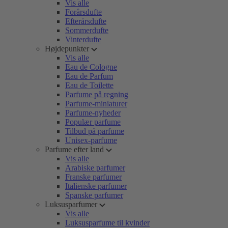
Vis alle
Forårsdufte
Efterårsdufte
Sommerdufte
Vinterdufte
Højdepunkter
Vis alle
Eau de Cologne
Eau de Parfum
Eau de Toilette
Parfume på regning
Parfume-miniaturer
Parfume-nyheder
Populær parfume
Tilbud på parfume
Unisex-parfume
Parfume efter land
Vis alle
Arabiske parfumer
Franske parfumer
Italienske parfumer
Spanske parfumer
Luksusparfumer
Vis alle
Luksusparfume til kvinder