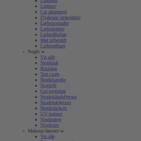
Lipgloss
Lipliner
Lip plumpere
Flydende læbestifter
Læbepomader
Læbeprimer
Læbetilbehør
Mat læbestift
Læbestiftsæt
Negle
Vis alle
Neglelak
Basislag
Top coats
Neglehærder
Neglefil
Gel-neglelak
Neglebåndsfjerner
Neglelakfjerner
Neglestickers
UV-lamper
Neglepleje
Neglesæt
Makeup børster
Vis alle