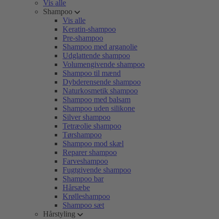
Vis alle
Shampoo
Vis alle
Keratin-shampoo
Pre-shampoo
Shampoo med arganolie
Udglattende shampoo
Volumengivende shampoo
Shampoo til mænd
Dybderensende shampoo
Naturkosmetik shampoo
Shampoo med balsam
Shampoo uden silikone
Silver shampoo
Tetræolie shampoo
Tørshampoo
Shampoo mod skæl
Reparer shampoo
Farveshampoo
Fugtgivende shampoo
Shampoo bar
Hårsæbe
Krølleshampoo
Shampoo sæt
Hårstyling