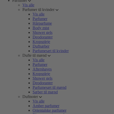
Parfumer
Vis alle
Parfumer til kvinder
Vis alle
Parfumer
Hårparfume
Body mist
Shower gels
Deodoranter
Kropspleje
Duftsæber
Parfumesæt til kvinder
Dufte til mænd
Vis alle
Parfumer
Aftershaves
Kropspleje
Shower gels
Deodoranter
Parfumesæt til mænd
Sæber til mænd
Duftnoter
Vis alle
Amber parfumer
Orientalske parfumer