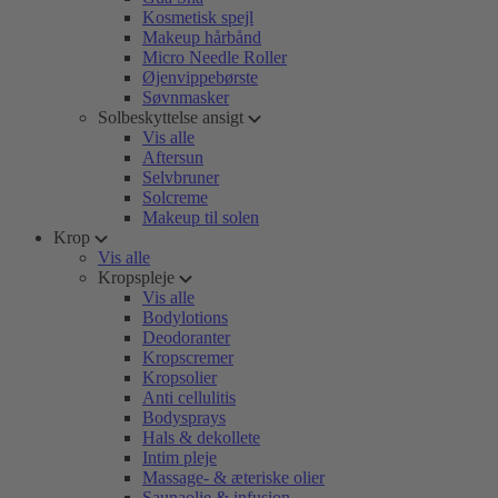
Kosmetisk spejl
Makeup hårbånd
Micro Needle Roller
Øjenvippebørste
Søvnmasker
Solbeskyttelse ansigt
Vis alle
Aftersun
Selvbruner
Solcreme
Makeup til solen
Krop
Vis alle
Kropspleje
Vis alle
Bodylotions
Deodoranter
Kropscremer
Kropsolier
Anti cellulitis
Bodysprays
Hals & dekollete
Intim pleje
Massage- & æteriske olier
Saunaolie & infusion