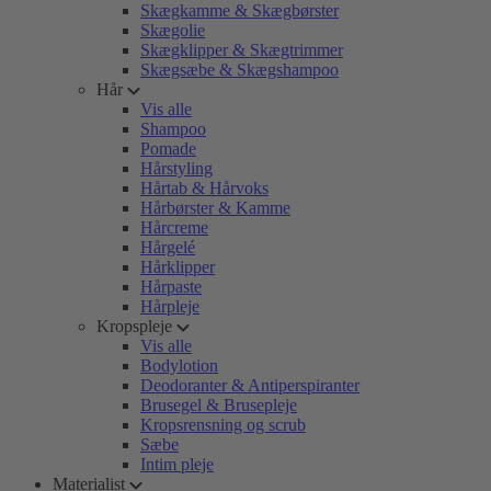
Skægkamme & Skægbørster
Skægolie
Skægklipper & Skægtrimmer
Skægsæbe & Skægshampoo
Hår
Vis alle
Shampoo
Pomade
Hårstyling
Hårtab & Hårvoks
Hårbørster & Kamme
Hårcreme
Hårgelé
Hårklipper
Hårpaste
Hårpleje
Kropspleje
Vis alle
Bodylotion
Deodoranter & Antiperspiranter
Brusegel & Brusepleje
Kropsrensning og scrub
Sæbe
Intim pleje
Materialist