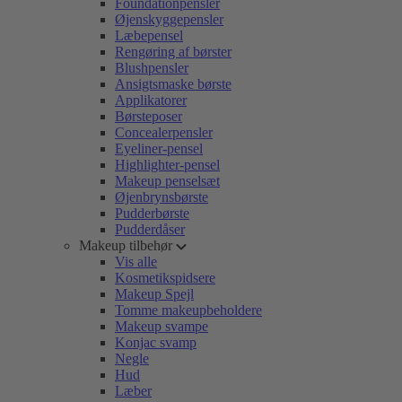
Foundationpensler
Øjenskyggepensler
Læbepensel
Rengøring af børster
Blushpensler
Ansigtsmaske børste
Applikatorer
Børsteposer
Concealerpensler
Eyeliner-pensel
Highlighter-pensel
Makeup penselsæt
Øjenbrynsbørste
Pudderbørste
Pudderdåser
Makeup tilbehør
Vis alle
Kosmetikspidsere
Makeup Spejl
Tomme makeupbeholdere
Makeup svampe
Konjac svamp
Negle
Hud
Læber