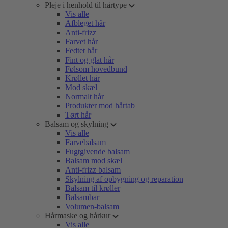
Pleje i henhold til hårtype
Vis alle
Afbleget hår
Anti-frizz
Farvet hår
Fedtet hår
Fint og glat hår
Følsom hovedbund
Krøllet hår
Mod skæl
Normalt hår
Produkter mod hårtab
Tørt hår
Balsam og skylning
Vis alle
Farvebalsam
Fugtgivende balsam
Balsam mod skæl
Anti-frizz balsam
Skylning af opbygning og reparation
Balsam til krøller
Balsambar
Volumen-balsam
Hårmaske og hårkur
Vis alle