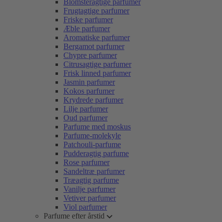
Blomsteragtige parfumer
Frugtagtige parfumer
Friske parfumer
Æble parfumer
Aromatiske parfumer
Bergamot parfumer
Chypre parfumer
Citrusagtige parfumer
Frisk linned parfumer
Jasmin parfumer
Kokos parfumer
Krydrede parfumer
Lilje parfumer
Oud parfumer
Parfume med moskus
Parfume-molekyle
Patchouli-parfume
Pudderagtig parfume
Rose parfumer
Sandeltræ parfumer
Træagtig parfume
Vanilje parfumer
Vetiver parfumer
Viol parfumer
Parfume efter årstid