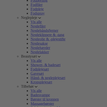
Fodpeeling
Fodfiler
Fodpleje
Fodspray
Neglepleje
Vis alle
Neglefiler
Neglebåndsfjerner
Negleklippere & -tang
Negleolie & -plejestifte
Neglesakse
Neglehærder
Neglelakker
Beautysæt
Vis alle
Shower- & badesæt
Fodplejesæt
Gavesæt
Hånd- & negleplejesæt
Kropsplejesæt
Tilbehør
Vis alle
Badesvampe
Børster til kroppen
Massagebørster