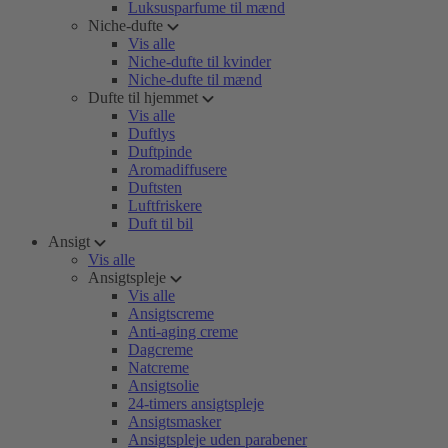
Luksusparfume til mænd
Niche-dufte
Vis alle
Niche-dufte til kvinder
Niche-dufte til mænd
Dufte til hjemmet
Vis alle
Duftlys
Duftpinde
Aromadiffusere
Duftsten
Luftfriskere
Duft til bil
Ansigt
Vis alle
Ansigtspleje
Vis alle
Ansigtscreme
Anti-aging creme
Dagcreme
Natcreme
Ansigtsolie
24-timers ansigtspleje
Ansigtsmasker
Ansigtspleje uden parabener