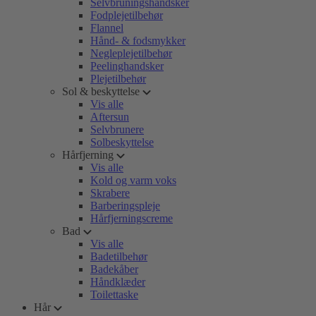
Selvbruningshandsker
Fodplejetilbehør
Flannel
Hånd- & fodsmykker
Negleplejetilbehør
Peelinghandsker
Plejetilbehør
Sol & beskyttelse
Vis alle
Aftersun
Selvbrunere
Solbeskyttelse
Hårfjerning
Vis alle
Kold og varm voks
Skrabere
Barberingspleje
Hårfjerningscreme
Bad
Vis alle
Badetilbehør
Badekåber
Håndklæder
Toilettaske
Hår