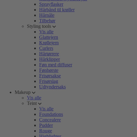
Sprayflasker
Hårbånd til krøller
Hårnåle
Tilbehør
Styling tools
Vis alle
Glattejern
Krøllejern
Curlers
Hårtørrere
Hårklipper
Føn med diffuser
Fønbørste
Frisørsakse
Frisørslag
Udtyndersaks
Makeup
Vis alle
Teint
Vis alle
Foundations
Concealere
Pudder
Rouge
Highlighter