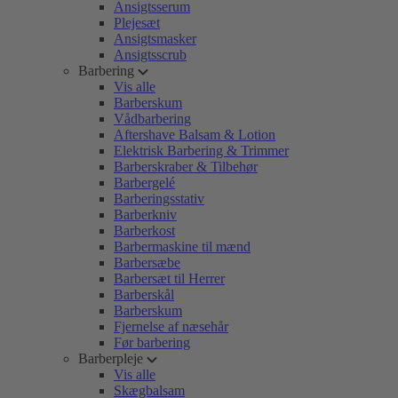
Ansigtsserum
Plejesæt
Ansigtsmasker
Ansigtsscrub
Barbering
Vis alle
Barberskum
Vådbarbering
Aftershave Balsam & Lotion
Elektrisk Barbering & Trimmer
Barberskraber & Tilbehør
Barbergelé
Barberingsstativ
Barberkniv
Barberkost
Barbermaskine til mænd
Barbersæbe
Barbersæt til Herrer
Barberskål
Barberskum
Fjernelse af næsehår
Før barbering
Barberpleje
Vis alle
Skægbalsam