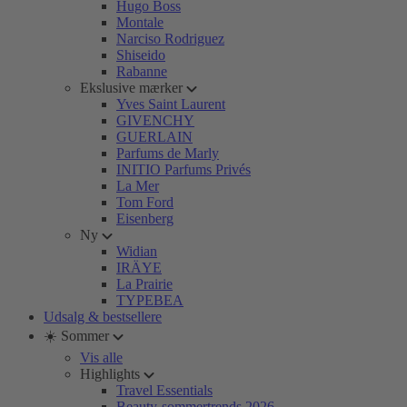
Hugo Boss
Montale
Narciso Rodriguez
Shiseido
Rabanne
Ekslusive mærker
Yves Saint Laurent
GIVENCHY
GUERLAIN
Parfums de Marly
INITIO Parfums Privés
La Mer
Tom Ford
Eisenberg
Ny
Widian
IRÄYE
La Prairie
TYPEBEA
Udsalg & bestsellere
☀️ Sommer
Vis alle
Highlights
Travel Essentials
Beauty-sommertrends 2026