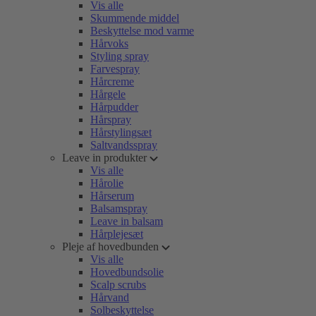
Vis alle
Skummende middel
Beskyttelse mod varme
Hårvoks
Styling spray
Farvespray
Hårcreme
Hårgele
Hårpudder
Hårspray
Hårstylingsæt
Saltvandsspray
Leave in produkter
Vis alle
Hårolie
Hårserum
Balsamspray
Leave in balsam
Hårplejesæt
Pleje af hovedbunden
Vis alle
Hovedbundsolie
Scalp scrubs
Hårvand
Solbeskyttelse