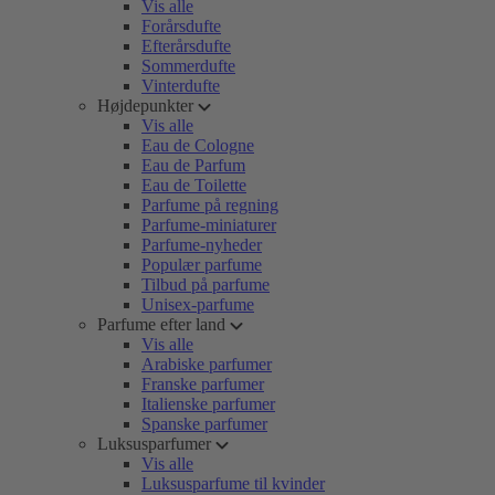
Vis alle
Forårsdufte
Efterårsdufte
Sommerdufte
Vinterdufte
Højdepunkter
Vis alle
Eau de Cologne
Eau de Parfum
Eau de Toilette
Parfume på regning
Parfume-miniaturer
Parfume-nyheder
Populær parfume
Tilbud på parfume
Unisex-parfume
Parfume efter land
Vis alle
Arabiske parfumer
Franske parfumer
Italienske parfumer
Spanske parfumer
Luksusparfumer
Vis alle
Luksusparfume til kvinder