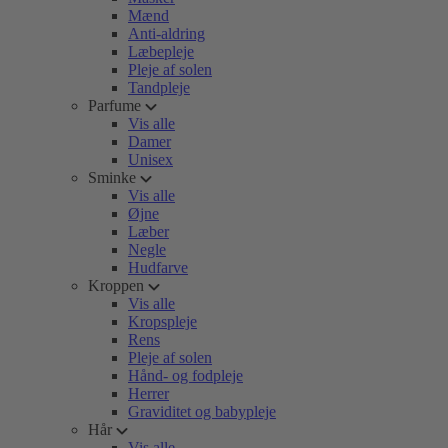
Mænd
Anti-aldring
Læbepleje
Pleje af solen
Tandpleje
Parfume
Vis alle
Damer
Unisex
Sminke
Vis alle
Øjne
Læber
Negle
Hudfarve
Kroppen
Vis alle
Kropspleje
Rens
Pleje af solen
Hånd- og fodpleje
Herrer
Graviditet og babypleje
Hår
Vis alle