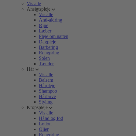
Vis alle
Ansigtspleje
Vis alle
Anti-aldring
Øjne
Læber
Pleje om natten
Dagpleje
Barbering
Rengøring
Solen
Tænder
Hår
Vis alle
Balsam
Hårpleje
Shampoo
Hårfarve
Styling
Kropspleje
Vis alle
Hånd og fod
Lotion
Olier
Rengøring