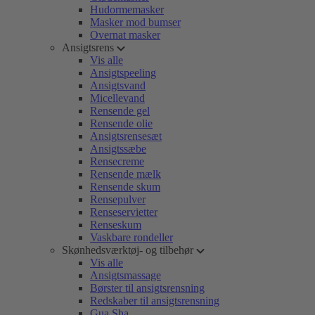
Hudormemasker
Masker mod bumser
Overnat masker
Ansigtsrens
Vis alle
Ansigtspeeling
Ansigtsvand
Micellevand
Rensende gel
Rensende olie
Ansigtsrensesæt
Ansigtssæbe
Rensecreme
Rensende mælk
Rensende skum
Rensepulver
Renseservietter
Renseskum
Vaskbare rondeller
Skønhedsværktøj- og tilbehør
Vis alle
Ansigtsmassage
Børster til ansigtsrensning
Redskaber til ansigtsrensning
Gua Sha