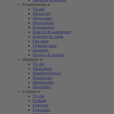
Kropsrensning
Vis alle
Shower gel
Showerolier
Showerskum
Kropspeeling
Badesalt & badebomber
Badeolier & -mælk
Fast sæbe
Flydende sæbe
Intimpleje
Shower- & badesæt
Håndpleje
Vis alle
Håndcremer
Hånddesinfektion
Håndmasker
Håndskrubbe
Håndsæber
Fodpleje
Vis alle
Fodbade
Fodcreme
Fodmasker