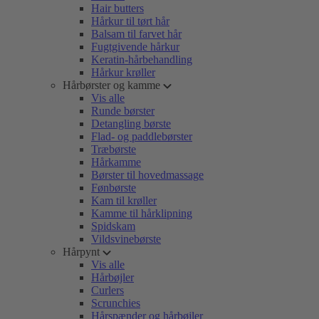
Hair butters
Hårkur til tørt hår
Balsam til farvet hår
Fugtgivende hårkur
Keratin-hårbehandling
Hårkur krøller
Hårbørster og kamme
Vis alle
Runde børster
Detangling børste
Flad- og paddlebørster
Træbørste
Hårkamme
Børster til hovedmassage
Fønbørste
Kam til krøller
Kamme til hårklipning
Spidskam
Vildsvinebørste
Hårpynt
Vis alle
Hårbøjler
Curlers
Scrunchies
Hårspænder og hårbøjler