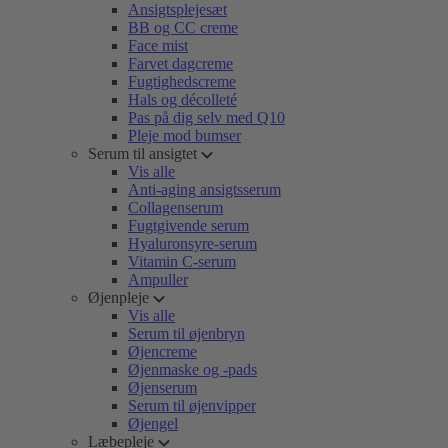
Ansigtsplejesæt
BB og CC creme
Face mist
Farvet dagcreme
Fugtighedscreme
Hals og décolleté
Pas på dig selv med Q10
Pleje mod bumser
Serum til ansigtet
Vis alle
Anti-aging ansigtsserum
Collagenserum
Fugtgivende serum
Hyaluronsyre-serum
Vitamin C-serum
Ampuller
Øjenpleje
Vis alle
Serum til øjenbryn
Øjencreme
Øjenmaske og -pads
Øjenserum
Serum til øjenvipper
Øjengel
Læbepleje