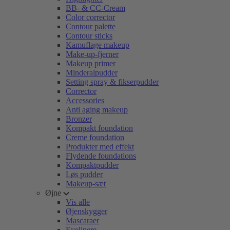
BB- & CC-Cream
Color corrector
Contour palette
Contour sticks
Kamuflage makeup
Make-up-fjerner
Makeup primer
Minderalpudder
Setting spray & fikserpudder
Corrector
Accessories
Anti aging makeup
Bronzer
Kompakt foundation
Creme foundation
Produkter med effekt
Flydende foundations
Kompaktpudder
Løs pudder
Makeup-sæt
Øjne
Vis alle
Øjenskygger
Mascaraer
Eyelinere