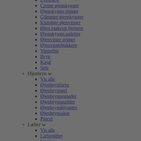
Creme øjenskygger
Øjenskygge primer
Glimmer øjenskygger
Kunstige øjenvipper
Øjen makeup fjernere
Øjenskygge-paletter
Øjenvippe primer
Øjenvippebukkere
Vippelim
Bryn
Kajal
Sets
Øjenbryn
Vis alle
Øjenbrynfarve
Øjenbrynsgel
Øjenbrynpomader
Øjenbrynspudder
Øjenbrynsblyanter
Øjenbrynsakse
Pincet
Læber
Vis alle
Læbestifter