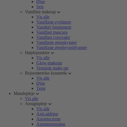
Øjne
Sets
Vandfast makeup
Vis alle
Vandfaste eyelinere
Vandtæt fundament
Vandfast mascara
Vandfast concealer
Vandfaste øjenskygger
Vandfaste øjenbrynsblyanter
Højdepunkter
Vis alle
Glow-makeup
Vegansk make-up
Rejsestørrelse kosmetik
Vis alle
Øjne
Teint
Mandepleje
Vis alle
Ansigtspleje
Vis alle
Anti-aldring
Ansigtscreme
Ansigtsrensning