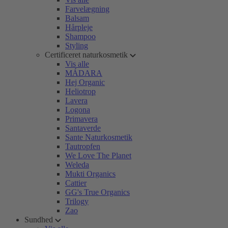
Farvelægning
Balsam
Hårpleje
Shampoo
Styling
Certificeret naturkosmetik
Vis alle
MÁDARA
Hej Organic
Heliotrop
Lavera
Logona
Primavera
Santaverde
Sante Naturkosmetik
Tautropfen
We Love The Planet
Weleda
Mukti Organics
Cattier
GG's True Organics
Trilogy
Zao
Sundhed