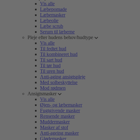
Vis alle
Læbepomade
Læbemasker
Læbeolie
Læbe scrub
Serum til læberne
Pleje efter hudens behov/hudtype
Vis alle
Til fedtet hud
Til kombineret hud
Til sart hud
Til tør hud
Til uren hud
Anti-aging ansigtspleje
Med solbeskyttelse
Mod rødmen
Ansigtsmasker
Vis alle
Øjen- og læbemasker
Fugtgivende masker
Rensende masker
Muddermasker
Masker af stof
Anti-ageing masker
Glødemasker