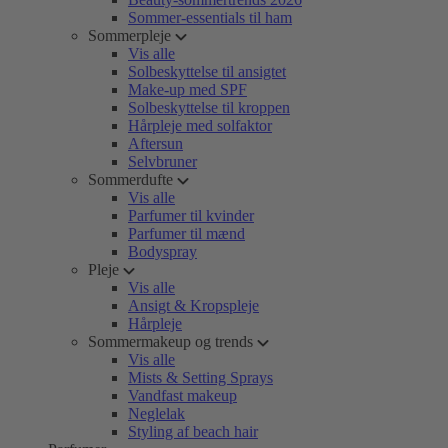
Sommer-essentials til ham
Sommerpleje
Vis alle
Solbeskyttelse til ansigtet
Make-up med SPF
Solbeskyttelse til kroppen
Hårpleje med solfaktor
Aftersun
Selvbruner
Sommerdufte
Vis alle
Parfumer til kvinder
Parfumer til mænd
Bodyspray
Pleje
Vis alle
Ansigt & Kropspleje
Hårpleje
Sommermakeup og trends
Vis alle
Mists & Setting Sprays
Vandfast makeup
Neglelak
Styling af beach hair