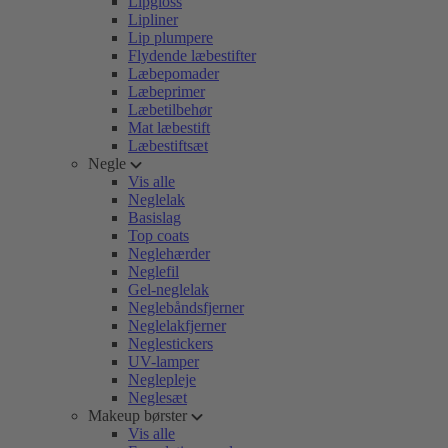
Lipgloss
Lipliner
Lip plumpere
Flydende læbestifter
Læbepomader
Læbeprimer
Læbetilbehør
Mat læbestift
Læbestiftsæt
Negle
Vis alle
Neglelak
Basislag
Top coats
Neglehærder
Neglefil
Gel-neglelak
Neglebåndsfjerner
Neglelakfjerner
Neglestickers
UV-lamper
Neglepleje
Neglesæt
Makeup børster
Vis alle