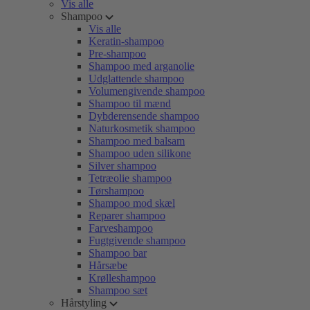
Vis alle
Shampoo
Vis alle
Keratin-shampoo
Pre-shampoo
Shampoo med arganolie
Udglattende shampoo
Volumengivende shampoo
Shampoo til mænd
Dybderensende shampoo
Naturkosmetik shampoo
Shampoo med balsam
Shampoo uden silikone
Silver shampoo
Tetræolie shampoo
Tørshampoo
Shampoo mod skæl
Reparer shampoo
Farveshampoo
Fugtgivende shampoo
Shampoo bar
Hårsæbe
Krølleshampoo
Shampoo sæt
Hårstyling