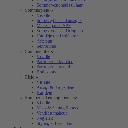
Sommer-essentials til ham
Sommerpleje
Vis alle
Solbeskyttelse til ansigtet
Make-up med SPF
Solbeskyttelse til kroppen
Hårpleje med solfaktor
Aftersun
Selvbruner
Sommerdufte
Vis alle
Parfumer til kvinder
Parfumer til mænd
Bodyspray
Pleje
Vis alle
Ansigt & Kropspleje
Hårpleje
Sommermakeup og trends
Vis alle
Mists & Setting Sprays
Vandfast makeup
Neglelak
Styling af beach hair