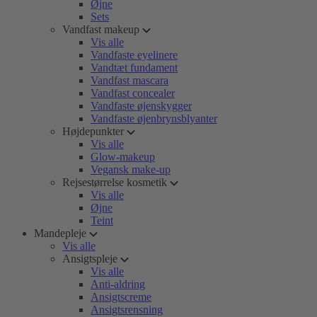
Øjne
Sets
Vandfast makeup
Vis alle
Vandfaste eyelinere
Vandtæt fundament
Vandfast mascara
Vandfast concealer
Vandfaste øjenskygger
Vandfaste øjenbrynsblyanter
Højdepunkter
Vis alle
Glow-makeup
Vegansk make-up
Rejsestørrelse kosmetik
Vis alle
Øjne
Teint
Mandepleje
Vis alle
Ansigtspleje
Vis alle
Anti-aldring
Ansigtscreme
Ansigtsrensning