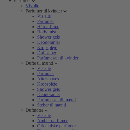
Parfumer
Vis alle
Parfumer til kvinder
Vis alle
Parfumer
Hårparfume
Body mist
Shower gels
Deodoranter
Kropspleje
Duftsæber
Parfumesæt til kvinder
Dufte til mænd
Vis alle
Parfumer
Aftershaves
Kropspleje
Shower gels
Deodoranter
Parfumesæt til mænd
Sæber til mænd
Duftnoter
Vis alle
Amber parfumer
Orientalske parfumer