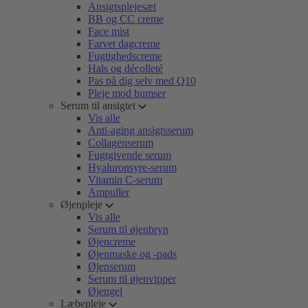
Ansigtsplejesæt
BB og CC creme
Face mist
Farvet dagcreme
Fugtighedscreme
Hals og décolleté
Pas på dig selv med Q10
Pleje mod bumser
Serum til ansigtet
Vis alle
Anti-aging ansigtsserum
Collagenserum
Fugtgivende serum
Hyaluronsyre-serum
Vitamin C-serum
Ampuller
Øjenpleje
Vis alle
Serum til øjenbryn
Øjencreme
Øjenmaske og -pads
Øjenserum
Serum til øjenvipper
Øjengel
Læbepleje