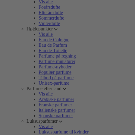
Vis alle
Forårsdufte
Efterårsdufte
Sommerdufte
Vinterdufte
Højdepunkter
Vis alle
Eau de Cologne
Eau de Parfum
Eau de Toilette
Parfume på regning
Parfume-miniaturer
Parfume-nyheder
Populær parfume
Tilbud på parfume
Unisex-parfume
Parfume efter land
Vis alle
Arabiske parfumer
Franske parfumer
Italienske parfumer
Spanske parfumer
Luksusparfumer
Vis alle
Luksusparfume til kvinder