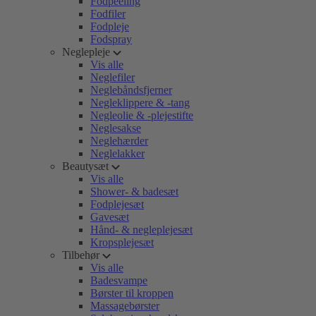
Fodpeeling
Fodfiler
Fodpleje
Fodspray
Neglepleje
Vis alle
Neglefiler
Neglebåndsfjerner
Negleklippere & -tang
Negleolie & -plejestifte
Neglesakse
Neglehærder
Neglelakker
Beautysæt
Vis alle
Shower- & badesæt
Fodplejesæt
Gavesæt
Hånd- & negleplejesæt
Kropsplejesæt
Tilbehør
Vis alle
Badesvampe
Børster til kroppen
Massagebørster