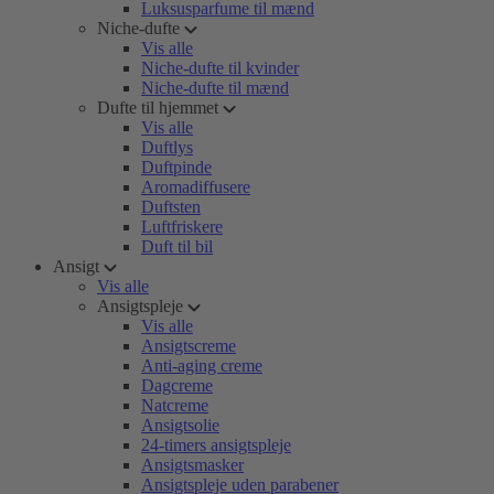
Luksusparfume til mænd
Niche-dufte
Vis alle
Niche-dufte til kvinder
Niche-dufte til mænd
Dufte til hjemmet
Vis alle
Duftlys
Duftpinde
Aromadiffusere
Duftsten
Luftfriskere
Duft til bil
Ansigt
Vis alle
Ansigtspleje
Vis alle
Ansigtscreme
Anti-aging creme
Dagcreme
Natcreme
Ansigtsolie
24-timers ansigtspleje
Ansigtsmasker
Ansigtspleje uden parabener