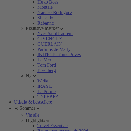
Hugo Boss
Montale
Narciso Rodriguez
Shiseido
Rabanne
Ekslusive mærker
Yves Saint Laurent
GIVENCHY
GUERLAIN
Parfums de Marly
INITIO Parfums Privés
La Mer
Tom Ford
Eisenberg
Ny
Widian
IRÄYE
La Prairie
TYPEBEA
Udsalg & bestsellere
☀️ Sommer
Vis alle
Highlights
Travel Essentials
Beauty-sommertrends 2026