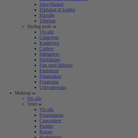
Sprayflasker
Hårbånd til krøller
Hårnåle
Tilbehør
Styling tools
Vis alle
Glattejern
Krøllejern
Curlers
Hårtørrere
Hårklipper
Føn med diffuser
Fønbørste
Frisørsakse
Frisørslag
Udtyndersaks
Makeup
Vis alle
Teint
Vis alle
Foundations
Concealere
Pudder
Rouge
Highlighter