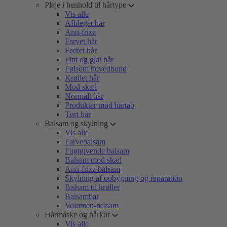
Pleje i henhold til hårtype
Vis alle
Afbleget hår
Anti-frizz
Farvet hår
Fedtet hår
Fint og glat hår
Følsom hovedbund
Krøllet hår
Mod skæl
Normalt hår
Produkter mod hårtab
Tørt hår
Balsam og skylning
Vis alle
Farvebalsam
Fugtgivende balsam
Balsam mod skæl
Anti-frizz balsam
Skylning af opbygning og reparation
Balsam til krøller
Balsambar
Volumen-balsam
Hårmaske og hårkur
Vis alle