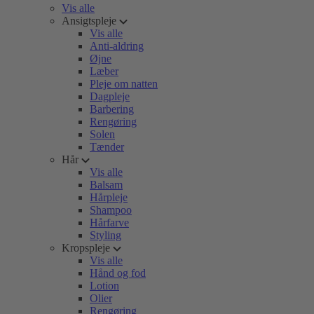
Vis alle
Ansigtspleje
Vis alle
Anti-aldring
Øjne
Læber
Pleje om natten
Dagpleje
Barbering
Rengøring
Solen
Tænder
Hår
Vis alle
Balsam
Hårpleje
Shampoo
Hårfarve
Styling
Kropspleje
Vis alle
Hånd og fod
Lotion
Olier
Rengøring