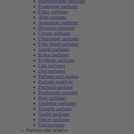
Blomsteragtige parfumer
Frugtagtige parfumer
Friske parfumer
Æble parfumer
Aromatiske parfumer
Bergamot parfumer
Chypre parfumer
Citrusagtige parfumer
Frisk linned parfumer
Jasmin parfumer
Kokos parfumer
Krydrede parfumer
Lilje parfumer
Oud parfumer
Parfume med moskus
Parfume-molekyle
Patchouli-parfume
Pudderagtig parfume
Rose parfumer
Sandeltræ parfumer
Træagtig parfume
Vanilje parfumer
Vetiver parfumer
Viol parfumer
Parfume efter årstid