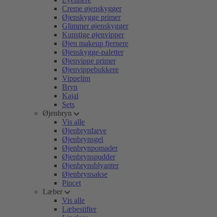
Creme øjenskygger
Øjenskygge primer
Glimmer øjenskygger
Kunstige øjenvipper
Øjen makeup fjernere
Øjenskygge-paletter
Øjenvippe primer
Øjenvippebukkere
Vippelim
Bryn
Kajal
Sets
Øjenbryn
Vis alle
Øjenbrynfarve
Øjenbrynsgel
Øjenbrynpomader
Øjenbrynspudder
Øjenbrynsblyanter
Øjenbrynsakse
Pincet
Læber
Vis alle
Læbestifter