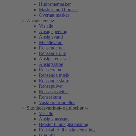
Hudormemasker
Masker mod bumser
Overnat masker
Ansigtsrens
Vis alle
Ansigtspeeling
Ansigtsvand
Micellevand
Rensende gel
Rensende olie
Ansigtsrensesæt
Ansigtssæbe
Rensecreme
Rensende mælk
Rensende skum
Rensepulver
Renseservietter
Renseskum
Vaskbare rondeller
Skønhedsværktøj- og tilbehør
Vis alle
Ansigtsmassage
Børster til ansigtsrensning
Redskaber til ansigtsrensning
Gua Sha