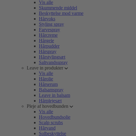
Vis alle
Skummende middel
Beskyttelse mod varme
Hårvoks
Styling spray
Farvespray
Hårcreme
Hårgele
Hårpudder
Hårspray
Hårstylingsæt
Saltvandsspray
Leave in produkter
Vis alle
Hårolie
Hårserum
Balsamspray
Leave in balsam
Hårplejesæt
Pleje af hovedbunden
Vis alle
Hovedbundsolie
Scalp scrubs
Hårvand
Solbeskyttelse