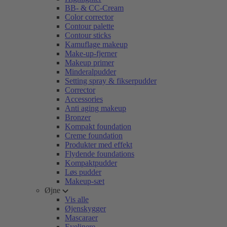
BB- & CC-Cream
Color corrector
Contour palette
Contour sticks
Kamuflage makeup
Make-up-fjerner
Makeup primer
Minderalpudder
Setting spray & fikserpudder
Corrector
Accessories
Anti aging makeup
Bronzer
Kompakt foundation
Creme foundation
Produkter med effekt
Flydende foundations
Kompaktpudder
Løs pudder
Makeup-sæt
Øjne
Vis alle
Øjenskygger
Mascaraer
Eyelinere