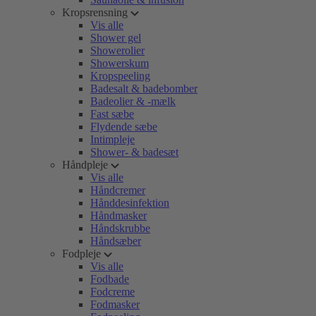
Kropsrensning
Vis alle
Shower gel
Showerolier
Showerskum
Kropspeeling
Badesalt & badebomber
Badeolier & -mælk
Fast sæbe
Flydende sæbe
Intimpleje
Shower- & badesæt
Håndpleje
Vis alle
Håndcremer
Hånddesinfektion
Håndmasker
Håndskrubbe
Håndsæber
Fodpleje
Vis alle
Fodbade
Fodcreme
Fodmasker