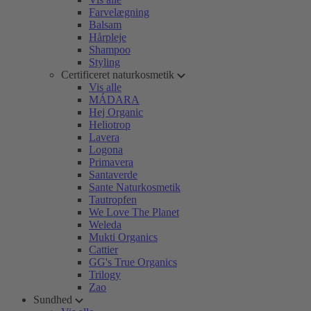
Farvelægning
Balsam
Hårpleje
Shampoo
Styling
Certificeret naturkosmetik
Vis alle
MÁDARA
Hej Organic
Heliotrop
Lavera
Logona
Primavera
Santaverde
Sante Naturkosmetik
Tautropfen
We Love The Planet
Weleda
Mukti Organics
Cattier
GG's True Organics
Trilogy
Zao
Sundhed