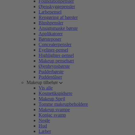
Foundationpensler
Øjenskyggepensler
Læbepensel
Rengøring af børster
Blushpensler
Ansigtsmaske børste
Applikatorer
Børsteposer
Concealerpensler
Eyeliner-pensel
Highlighter-pensel
Makeup penselsæt
Øjenbrynsbørste
Pudderbørste
Pudderdåser
Makeup tilbehør
Vis alle
Kosmetikspidsere
Makeup Spejl
Tomme makeupbeholdere
Makeup svampe
Konjac svamp
Negle
Hud
Læber