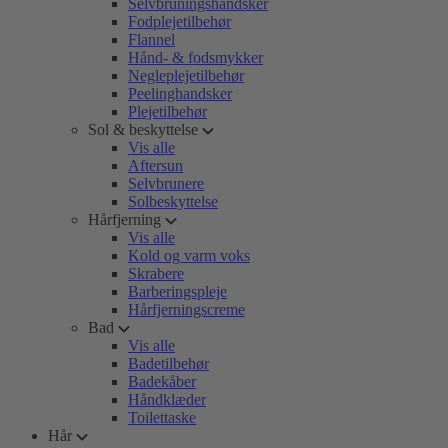
Selvbruningshandsker
Fodplejetilbehør
Flannel
Hånd- & fodsmykker
Negleplejetilbehør
Peelinghandsker
Plejetilbehør
Sol & beskyttelse
Vis alle
Aftersun
Selvbrunere
Solbeskyttelse
Hårfjerning
Vis alle
Kold og varm voks
Skrabere
Barberingspleje
Hårfjerningscreme
Bad
Vis alle
Badetilbehør
Badekåber
Håndklæder
Toilettaske
Hår