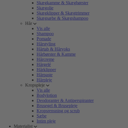
Skægkamme & Skægbørster
Skægolie
Skægklipper & Skægtrimmer
Skægsæbe & Skægshampoo
Hår
Vis alle
Shampoo
Pomade
Hårstyling
Hårtab & Hårvoks
Hårbørster & Kamme
Hårcreme
Hårgelé
Hårklipper
Hårpaste
Hårpleje
Kropspleje
Vis alle
Bodylotion
Deodoranter & Antiperspiranter
Brusegel & Brusepleje
Kropsrensning og scrub
Sæbe
Intim pleje
Materialist