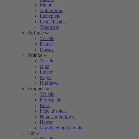
Mænd
Anti-aldring
Læbepleje
Pleje af solen
Tandpleje
Parfume
Vis alle
Damer
Unisex
Sminke
Vis alle
Øjne
Læber
Negle
Hudfarve
Kroppen
Vis alle
Kropspleje
Rens
Pleje af solen
Hånd- og fodpleje
Herrer
Graviditet og babypleje
Hår
Vis alle