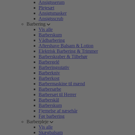
Ansigtsserum
Plejesæt
Ansigtsmasker
Ansigtsscrub
Barbering
Vis alle
Barberskum
Vådbarbering
Aftershave Balsam & Lotion
Elektrisk Barbering & Trimmer
Barberskraber & Tilbehør
Barbergelé
Barberingsstativ
Barberkniv
Barberkost
Barbermaskine til mænd
Barbersæbe
Barbersæt til Herrer
Barberskål
Barberskum
Fjernelse af næsehår
Før barbering
Barberpleje
Vis alle
Skægbalsam