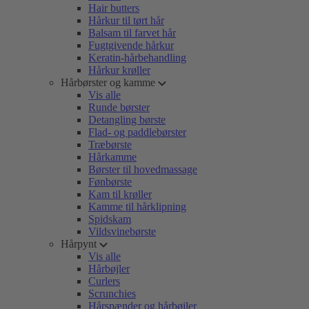
Hair butters
Hårkur til tørt hår
Balsam til farvet hår
Fugtgivende hårkur
Keratin-hårbehandling
Hårkur krøller
Hårbørster og kamme
Vis alle
Runde børster
Detangling børste
Flad- og paddlebørster
Træbørste
Hårkamme
Børster til hovedmassage
Fønbørste
Kam til krøller
Kamme til hårklipning
Spidskam
Vildsvinebørste
Hårpynt
Vis alle
Hårbøjler
Curlers
Scrunchies
Hårspænder og hårbøjler