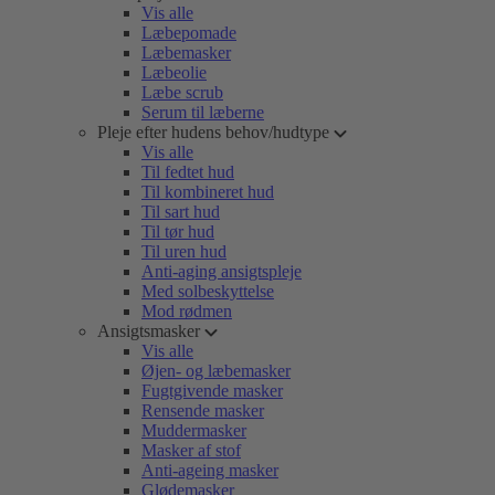
Vis alle
Læbepomade
Læbemasker
Læbeolie
Læbe scrub
Serum til læberne
Pleje efter hudens behov/hudtype
Vis alle
Til fedtet hud
Til kombineret hud
Til sart hud
Til tør hud
Til uren hud
Anti-aging ansigtspleje
Med solbeskyttelse
Mod rødmen
Ansigtsmasker
Vis alle
Øjen- og læbemasker
Fugtgivende masker
Rensende masker
Muddermasker
Masker af stof
Anti-ageing masker
Glødemasker