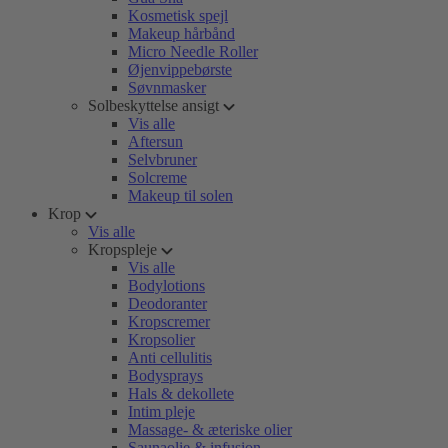
Kosmetisk spejl
Makeup hårbånd
Micro Needle Roller
Øjenvippebørste
Søvnmasker
Solbeskyttelse ansigt
Vis alle
Aftersun
Selvbruner
Solcreme
Makeup til solen
Krop
Vis alle
Kropspleje
Vis alle
Bodylotions
Deodoranter
Kropscremer
Kropsolier
Anti cellulitis
Bodysprays
Hals & dekollete
Intim pleje
Massage- & æteriske olier
Saunaolie & infusion