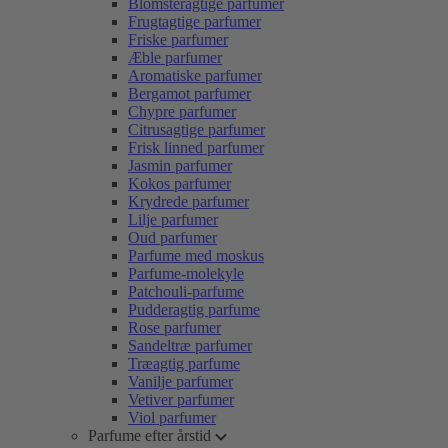
Blomsteragtige parfumer
Frugtagtige parfumer
Friske parfumer
Æble parfumer
Aromatiske parfumer
Bergamot parfumer
Chypre parfumer
Citrusagtige parfumer
Frisk linned parfumer
Jasmin parfumer
Kokos parfumer
Krydrede parfumer
Lilje parfumer
Oud parfumer
Parfume med moskus
Parfume-molekyle
Patchouli-parfume
Pudderagtig parfume
Rose parfumer
Sandeltræ parfumer
Træagtig parfume
Vanilje parfumer
Vetiver parfumer
Viol parfumer
Parfume efter årstid