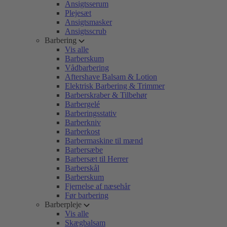
Ansigtsserum
Plejesæt
Ansigtsmasker
Ansigtsscrub
Barbering
Vis alle
Barberskum
Vådbarbering
Aftershave Balsam & Lotion
Elektrisk Barbering & Trimmer
Barberskraber & Tilbehør
Barbergelé
Barberingsstativ
Barberkniv
Barberkost
Barbermaskine til mænd
Barbersæbe
Barbersæt til Herrer
Barberskål
Barberskum
Fjernelse af næsehår
Før barbering
Barberpleje
Vis alle
Skægbalsam