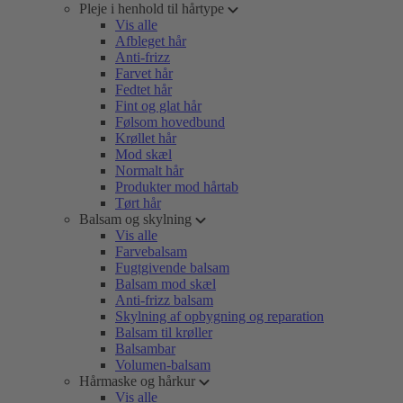
Pleje i henhold til hårtype
Vis alle
Afbleget hår
Anti-frizz
Farvet hår
Fedtet hår
Fint og glat hår
Følsom hovedbund
Krøllet hår
Mod skæl
Normalt hår
Produkter mod hårtab
Tørt hår
Balsam og skylning
Vis alle
Farvebalsam
Fugtgivende balsam
Balsam mod skæl
Anti-frizz balsam
Skylning af opbygning og reparation
Balsam til krøller
Balsambar
Volumen-balsam
Hårmaske og hårkur
Vis alle