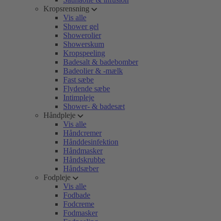
Kropsrensning
Vis alle
Shower gel
Showerolier
Showerskum
Kropspeeling
Badesalt & badebomber
Badeolier & -mælk
Fast sæbe
Flydende sæbe
Intimpleje
Shower- & badesæt
Håndpleje
Vis alle
Håndcremer
Hånddesinfektion
Håndmasker
Håndskrubbe
Håndsæber
Fodpleje
Vis alle
Fodbade
Fodcreme
Fodmasker