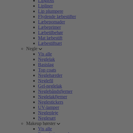
Lipgloss
Lipliner
Lip plumpere
Flydende læbestifter
Læbepomader
Læbeprimer
Læbetilbehør
Mat læbestift
Læbestiftsæt
Negle
Vis alle
Neglelak
Basislag
Top coats
Neglehærder
Neglefil
Gel-neglelak
Neglebåndsfjerner
Neglelakfjerner
Neglestickers
UV-lamper
Neglepleje
Neglesæt
Makeup børster
Vis alle