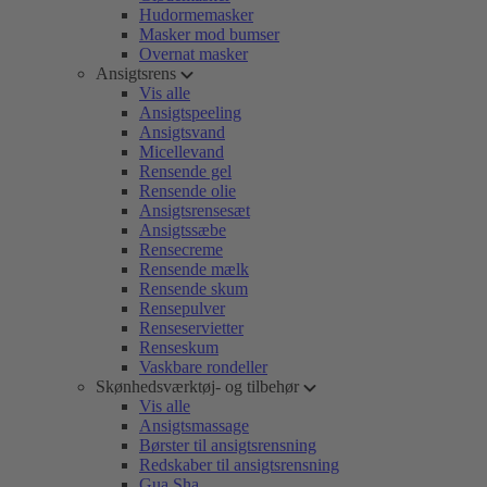
Hudormemasker
Masker mod bumser
Overnat masker
Ansigtsrens
Vis alle
Ansigtspeeling
Ansigtsvand
Micellevand
Rensende gel
Rensende olie
Ansigtsrensesæt
Ansigtssæbe
Rensecreme
Rensende mælk
Rensende skum
Rensepulver
Renseservietter
Renseskum
Vaskbare rondeller
Skønhedsværktøj- og tilbehør
Vis alle
Ansigtsmassage
Børster til ansigtsrensning
Redskaber til ansigtsrensning
Gua Sha