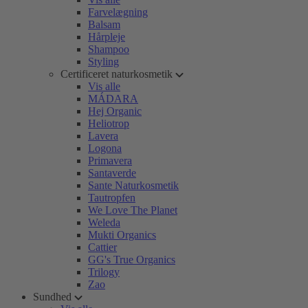
Farvelægning
Balsam
Hårpleje
Shampoo
Styling
Certificeret naturkosmetik
Vis alle
MÁDARA
Hej Organic
Heliotrop
Lavera
Logona
Primavera
Santaverde
Sante Naturkosmetik
Tautropfen
We Love The Planet
Weleda
Mukti Organics
Cattier
GG's True Organics
Trilogy
Zao
Sundhed