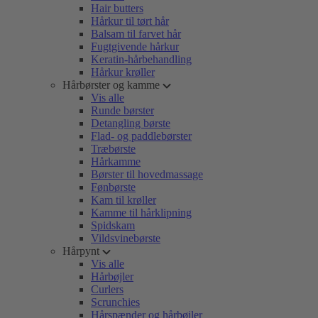
Hair butters
Hårkur til tørt hår
Balsam til farvet hår
Fugtgivende hårkur
Keratin-hårbehandling
Hårkur krøller
Hårbørster og kamme
Vis alle
Runde børster
Detangling børste
Flad- og paddlebørster
Træbørste
Hårkamme
Børster til hovedmassage
Fønbørste
Kam til krøller
Kamme til hårklipning
Spidskam
Vildsvinebørste
Hårpynt
Vis alle
Hårbøjler
Curlers
Scrunchies
Hårspænder og hårbøjler