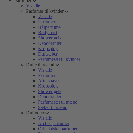
Parfumer
Vis alle
Parfumer til kvinder
Vis alle
Parfumer
Hårparfume
Body mist
Shower gels
Deodoranter
Kropspleje
Duftsæber
Parfumesæt til kvinder
Dufte til mænd
Vis alle
Parfumer
Aftershaves
Kropspleje
Shower gels
Deodoranter
Parfumesæt til mænd
Sæber til mænd
Duftnoter
Vis alle
Amber parfumer
Orientalske parfumer