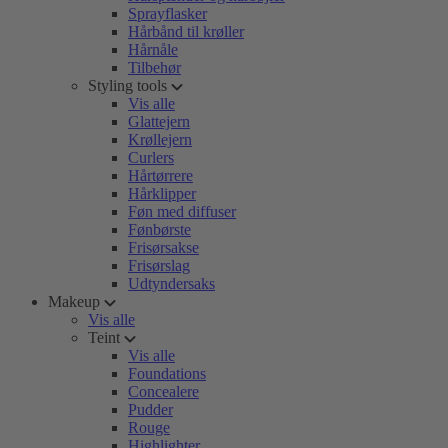
Sprayflasker
Hårbånd til krøller
Hårnåle
Tilbehør
Styling tools
Vis alle
Glattejern
Krøllejern
Curlers
Hårtørrere
Hårklipper
Føn med diffuser
Fønbørste
Frisørsakse
Frisørslag
Udtyndersaks
Makeup
Vis alle
Teint
Vis alle
Foundations
Concealere
Pudder
Rouge
Highlighter