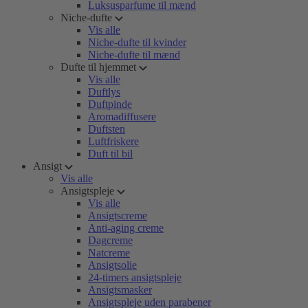
Luksusparfume til mænd
Niche-dufte
Vis alle
Niche-dufte til kvinder
Niche-dufte til mænd
Dufte til hjemmet
Vis alle
Duftlys
Duftpinde
Aromadiffusere
Duftsten
Luftfriskere
Duft til bil
Ansigt
Vis alle
Ansigtspleje
Vis alle
Ansigtscreme
Anti-aging creme
Dagcreme
Natcreme
Ansigtsolie
24-timers ansigtspleje
Ansigtsmasker
Ansigtspleje uden parabener