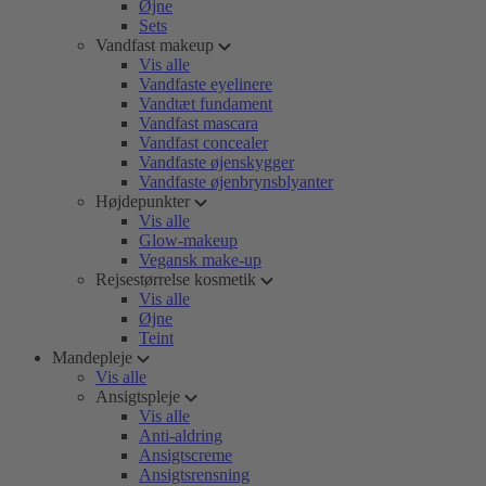
Øjne
Sets
Vandfast makeup
Vis alle
Vandfaste eyelinere
Vandtæt fundament
Vandfast mascara
Vandfast concealer
Vandfaste øjenskygger
Vandfaste øjenbrynsblyanter
Højdepunkter
Vis alle
Glow-makeup
Vegansk make-up
Rejsestørrelse kosmetik
Vis alle
Øjne
Teint
Mandepleje
Vis alle
Ansigtspleje
Vis alle
Anti-aldring
Ansigtscreme
Ansigtsrensning