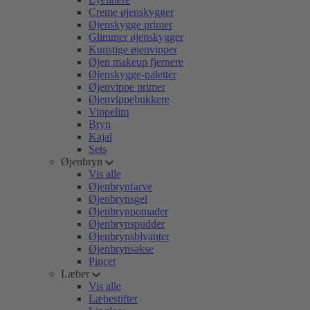
Creme øjenskygger
Øjenskygge primer
Glimmer øjenskygger
Kunstige øjenvipper
Øjen makeup fjernere
Øjenskygge-paletter
Øjenvippe primer
Øjenvippebukkere
Vippelim
Bryn
Kajal
Sets
Øjenbryn
Vis alle
Øjenbrynfarve
Øjenbrynsgel
Øjenbrynpomader
Øjenbrynspudder
Øjenbrynsblyanter
Øjenbrynsakse
Pincet
Læber
Vis alle
Læbestifter