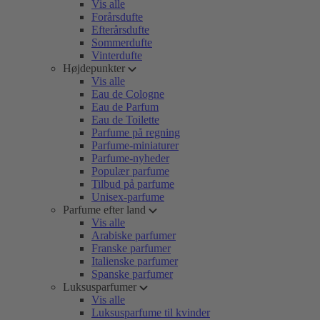
Vis alle
Forårsdufte
Efterårsdufte
Sommerdufte
Vinterdufte
Højdepunkter
Vis alle
Eau de Cologne
Eau de Parfum
Eau de Toilette
Parfume på regning
Parfume-miniaturer
Parfume-nyheder
Populær parfume
Tilbud på parfume
Unisex-parfume
Parfume efter land
Vis alle
Arabiske parfumer
Franske parfumer
Italienske parfumer
Spanske parfumer
Luksusparfumer
Vis alle
Luksusparfume til kvinder