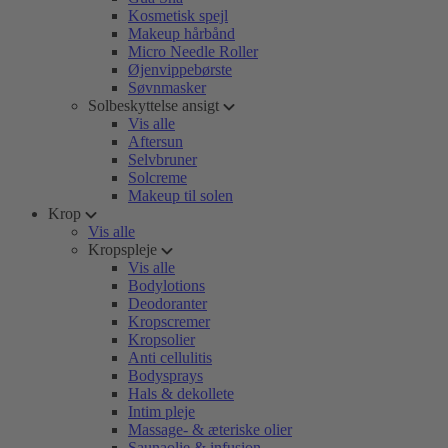
Kosmetisk spejl
Makeup hårbånd
Micro Needle Roller
Øjenvippebørste
Søvnmasker
Solbeskyttelse ansigt
Vis alle
Aftersun
Selvbruner
Solcreme
Makeup til solen
Krop
Vis alle
Kropspleje
Vis alle
Bodylotions
Deodoranter
Kropscremer
Kropsolier
Anti cellulitis
Bodysprays
Hals & dekollete
Intim pleje
Massage- & æteriske olier
Saunaolie & infusion