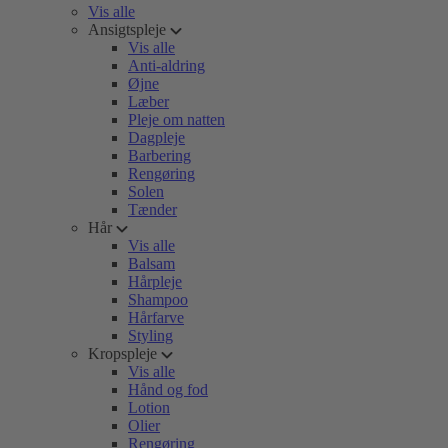
Vis alle
Ansigtspleje
Vis alle
Anti-aldring
Øjne
Læber
Pleje om natten
Dagpleje
Barbering
Rengøring
Solen
Tænder
Hår
Vis alle
Balsam
Hårpleje
Shampoo
Hårfarve
Styling
Kropspleje
Vis alle
Hånd og fod
Lotion
Olier
Rengøring