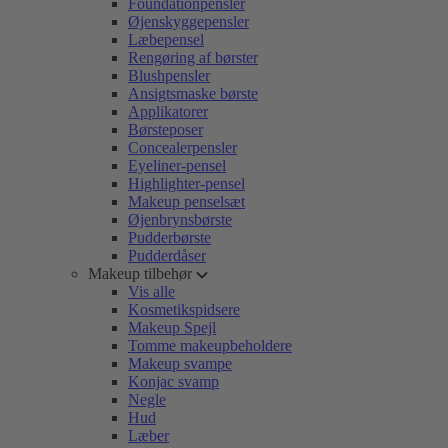
Foundationpensler
Øjenskyggepensler
Læbepensel
Rengøring af børster
Blushpensler
Ansigtsmaske børste
Applikatorer
Børsteposer
Concealerpensler
Eyeliner-pensel
Highlighter-pensel
Makeup penselsæt
Øjenbrynsbørste
Pudderbørste
Pudderdåser
Makeup tilbehør
Vis alle
Kosmetikspidsere
Makeup Spejl
Tomme makeupbeholdere
Makeup svampe
Konjac svamp
Negle
Hud
Læber