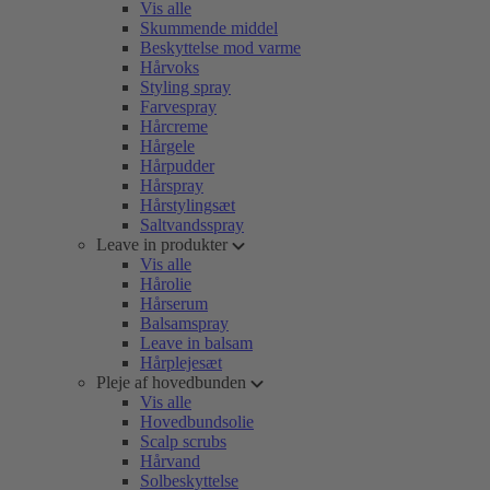
Vis alle
Skummende middel
Beskyttelse mod varme
Hårvoks
Styling spray
Farvespray
Hårcreme
Hårgele
Hårpudder
Hårspray
Hårstylingsæt
Saltvandsspray
Leave in produkter
Vis alle
Hårolie
Hårserum
Balsamspray
Leave in balsam
Hårplejesæt
Pleje af hovedbunden
Vis alle
Hovedbundsolie
Scalp scrubs
Hårvand
Solbeskyttelse