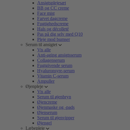
Ansigtsplejesæt
BB og CC creme
Face mist
Farvet dagcreme
Fugtighedscreme
Hals og décolleté
Pas på dig selv med Q10
Pleje mod bumser
Serum til ansigtet
Vis alle
Anti-aging ansigtsserum
Collagenserum
Fugtgivende serum
Hyaluronsyre-serum
Vitamin C-serum
Ampuller
Øjenpleje
Vis alle
Serum til øjenbryn
Øjencreme
Øjenmaske og -pads
Øjenserum
Serum til øjenvipper
Øjengel
Læbepleje