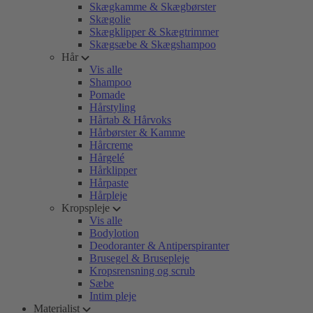
Skægkamme & Skægbørster
Skægolie
Skægklipper & Skægtrimmer
Skægsæbe & Skægshampoo
Hår
Vis alle
Shampoo
Pomade
Hårstyling
Hårtab & Hårvoks
Hårbørster & Kamme
Hårcreme
Hårgelé
Hårklipper
Hårpaste
Hårpleje
Kropspleje
Vis alle
Bodylotion
Deodoranter & Antiperspiranter
Brusegel & Brusepleje
Kropsrensning og scrub
Sæbe
Intim pleje
Materialist