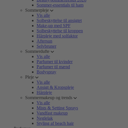
Sommer-essentials til ham
Sommerpleje
Vis alle
Solbeskyttelse til ansigtet
Make-up med SPF
Solbeskyttelse til kroppen
Hårpleje med solfaktor
Aftersun
Selvbruner
Sommerdufte
Vis alle
Parfumer til kvinder
Parfumer til mænd
Bodyspray
Pleje
Vis alle
Ansigt & Kropspleje
Hårpleje
Sommermakeup og trends
Vis alle
Mists & Setting Sprays
Vandfast makeup
Neglelak
Styling af beach hair