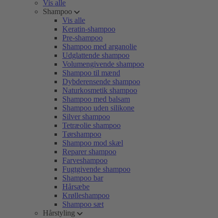
Vis alle
Shampoo
Vis alle
Keratin-shampoo
Pre-shampoo
Shampoo med arganolie
Udglattende shampoo
Volumengivende shampoo
Shampoo til mænd
Dybderensende shampoo
Naturkosmetik shampoo
Shampoo med balsam
Shampoo uden silikone
Silver shampoo
Tetræolie shampoo
Tørshampoo
Shampoo mod skæl
Reparer shampoo
Farveshampoo
Fugtgivende shampoo
Shampoo bar
Hårsæbe
Krølleshampoo
Shampoo sæt
Hårstyling