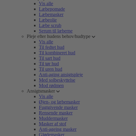
Vis alle
Læbepomade
Læbemasker
Læbeolie
Læbe scrub
Serum til læberne
Pleje efter hudens behov/hudtype
Vis alle
Til fedtet hud
Til kombineret hud
Til sart hud
Til tør hud
Til uren hud
Anti-aging ansigtspleje
Med solbeskyttelse
Mod rødmen
Ansigtsmasker
Vis alle
Øjen- og læbemasker
Fugtgivende masker
Rensende masker
Muddermasker
Masker af stof
Anti-ageing masker
Glødemasker