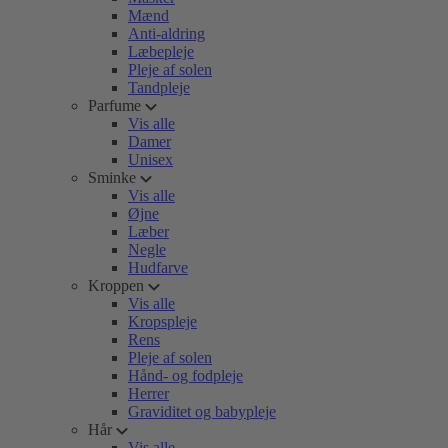
Mænd
Anti-aldring
Læbepleje
Pleje af solen
Tandpleje
Parfume
Vis alle
Damer
Unisex
Sminke
Vis alle
Øjne
Læber
Negle
Hudfarve
Kroppen
Vis alle
Kropspleje
Rens
Pleje af solen
Hånd- og fodpleje
Herrer
Graviditet og babypleje
Hår
Vis alle