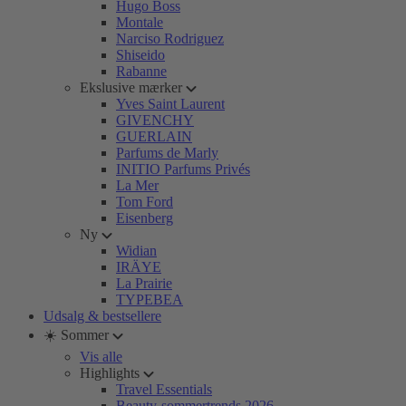
Hugo Boss
Montale
Narciso Rodriguez
Shiseido
Rabanne
Ekslusive mærker
Yves Saint Laurent
GIVENCHY
GUERLAIN
Parfums de Marly
INITIO Parfums Privés
La Mer
Tom Ford
Eisenberg
Ny
Widian
IRÄYE
La Prairie
TYPEBEA
Udsalg & bestsellere
☀️ Sommer
Vis alle
Highlights
Travel Essentials
Beauty-sommertrends 2026