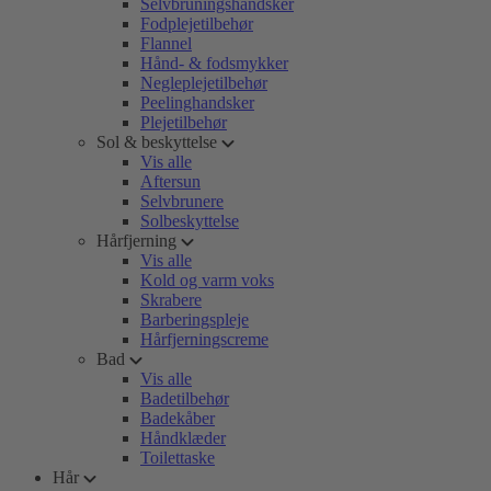
Selvbruningshandsker
Fodplejetilbehør
Flannel
Hånd- & fodsmykker
Negleplejetilbehør
Peelinghandsker
Plejetilbehør
Sol & beskyttelse
Vis alle
Aftersun
Selvbrunere
Solbeskyttelse
Hårfjerning
Vis alle
Kold og varm voks
Skrabere
Barberingspleje
Hårfjerningscreme
Bad
Vis alle
Badetilbehør
Badekåber
Håndklæder
Toilettaske
Hår