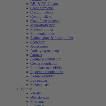
BB- & CC-Cream
Color corrector
Contour palette
Contour sticks
Kamuflage makeup
Make-up-fjerner
Makeup primer
Minderalpudder
Setting spray & fikserpudder
Corrector
Accessories
Anti aging makeup
Bronzer
Kompakt foundation
Creme foundation
Produkter med effekt
Flydende foundations
Kompaktpudder
Løs pudder
Makeup-sæt
Øjne
Vis alle
Øjenskygger
Mascaraer
Eyelinere