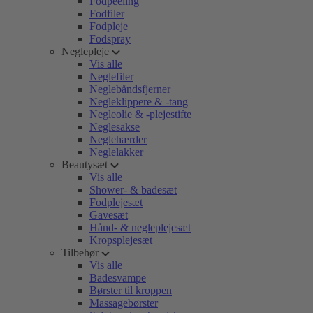
Fodpeeling
Fodfiler
Fodpleje
Fodspray
Neglepleje
Vis alle
Neglefiler
Neglebåndsfjerner
Negleklippere & -tang
Negleolie & -plejestifte
Neglesakse
Neglehærder
Neglelakker
Beautysæt
Vis alle
Shower- & badesæt
Fodplejesæt
Gavesæt
Hånd- & negleplejesæt
Kropsplejesæt
Tilbehør
Vis alle
Badesvampe
Børster til kroppen
Massagebørster