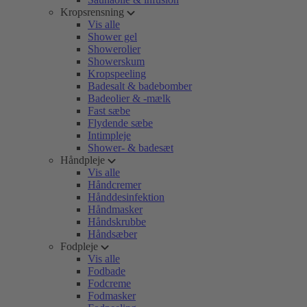
Kropsrensning
Vis alle
Shower gel
Showerolier
Showerskum
Kropspeeling
Badesalt & badebomber
Badeolier & -mælk
Fast sæbe
Flydende sæbe
Intimpleje
Shower- & badesæt
Håndpleje
Vis alle
Håndcremer
Hånddesinfektion
Håndmasker
Håndskrubbe
Håndsæber
Fodpleje
Vis alle
Fodbade
Fodcreme
Fodmasker