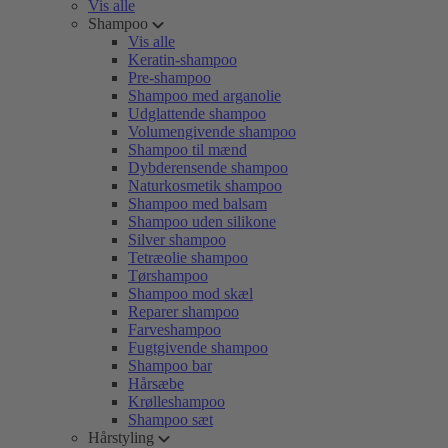
Vis alle
Shampoo
Vis alle
Keratin-shampoo
Pre-shampoo
Shampoo med arganolie
Udglattende shampoo
Volumengivende shampoo
Shampoo til mænd
Dybderensende shampoo
Naturkosmetik shampoo
Shampoo med balsam
Shampoo uden silikone
Silver shampoo
Tetræolie shampoo
Tørshampoo
Shampoo mod skæl
Reparer shampoo
Farveshampoo
Fugtgivende shampoo
Shampoo bar
Hårsæbe
Krølleshampoo
Shampoo sæt
Hårstyling