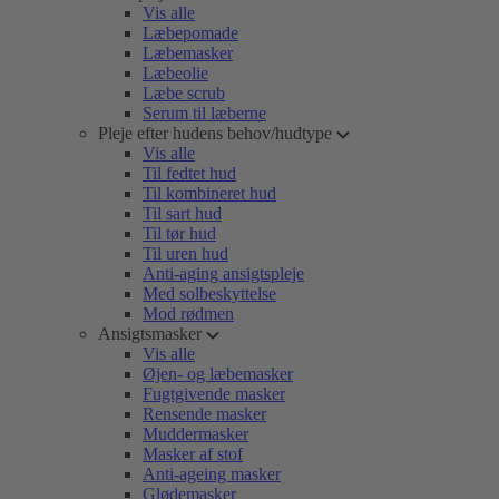
Vis alle
Læbepomade
Læbemasker
Læbeolie
Læbe scrub
Serum til læberne
Pleje efter hudens behov/hudtype
Vis alle
Til fedtet hud
Til kombineret hud
Til sart hud
Til tør hud
Til uren hud
Anti-aging ansigtspleje
Med solbeskyttelse
Mod rødmen
Ansigtsmasker
Vis alle
Øjen- og læbemasker
Fugtgivende masker
Rensende masker
Muddermasker
Masker af stof
Anti-ageing masker
Glødemasker