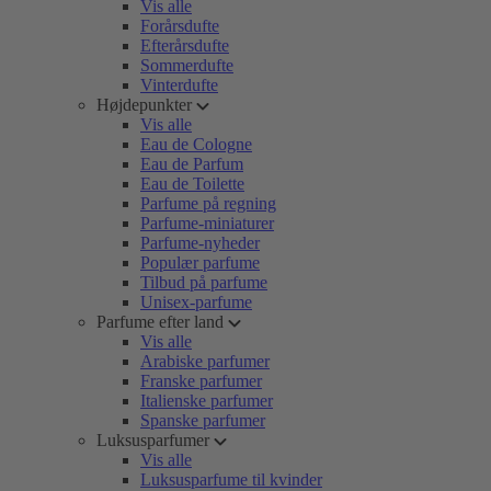
Vis alle
Forårsdufte
Efterårsdufte
Sommerdufte
Vinterdufte
Højdepunkter
Vis alle
Eau de Cologne
Eau de Parfum
Eau de Toilette
Parfume på regning
Parfume-miniaturer
Parfume-nyheder
Populær parfume
Tilbud på parfume
Unisex-parfume
Parfume efter land
Vis alle
Arabiske parfumer
Franske parfumer
Italienske parfumer
Spanske parfumer
Luksusparfumer
Vis alle
Luksusparfume til kvinder