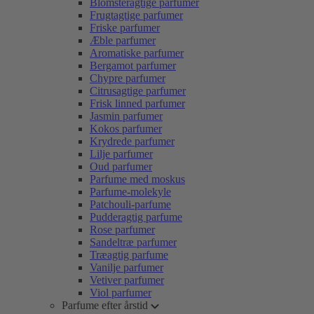
Blomsteragtige parfumer
Frugtagtige parfumer
Friske parfumer
Æble parfumer
Aromatiske parfumer
Bergamot parfumer
Chypre parfumer
Citrusagtige parfumer
Frisk linned parfumer
Jasmin parfumer
Kokos parfumer
Krydrede parfumer
Lilje parfumer
Oud parfumer
Parfume med moskus
Parfume-molekyle
Patchouli-parfume
Pudderagtig parfume
Rose parfumer
Sandeltræ parfumer
Træagtig parfume
Vanilje parfumer
Vetiver parfumer
Viol parfumer
Parfume efter årstid