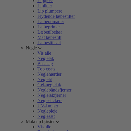
Lipgloss
Lipliner
Lip plumpere
Flydende læbestifter
Læbepomader
Læbeprimer
Læbetilbehør
Mat læbestift
Læbestiftsæt
Negle
Vis alle
Neglelak
Basislag
Top coats
Neglehærder
Neglefil
Gel-neglelak
Neglebåndsfjerner
Neglelakfjerner
Neglestickers
UV-lamper
Neglepleje
Neglesæt
Makeup børster
Vis alle