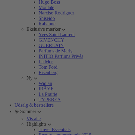
Hugo Boss
Montale
Narciso Rodriguez
Shiseido
Rabanne
Ekslusive mærker
Yves Saint Laurent
GIVENCHY
GUERLAIN
Parfums de Marly
INITIO Parfums Privés
La Mer
Tom Ford
Eisenberg
Ny
Widian
IRÄYE
La Prairie
TYPEBEA
Udsalg & bestsellere
☀️ Sommer
Vis alle
Highlights
Travel Essentials
Beauty-sommertrends 2026