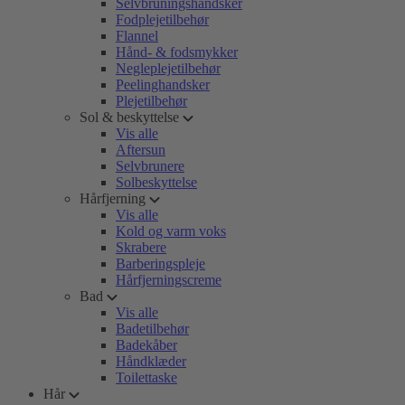
Selvbruningshandsker
Fodplejetilbehør
Flannel
Hånd- & fodsmykker
Negleplejetilbehør
Peelinghandsker
Plejetilbehør
Sol & beskyttelse
Vis alle
Aftersun
Selvbrunere
Solbeskyttelse
Hårfjerning
Vis alle
Kold og varm voks
Skrabere
Barberingspleje
Hårfjerningscreme
Bad
Vis alle
Badetilbehør
Badekåber
Håndklæder
Toilettaske
Hår