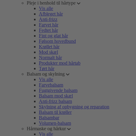
Pleje i henhold til hårtype
Vis alle
Afbleget hår
Anti-frizz
Farvet hår
Fedtet hår
Fint og glat hår
Følsom hovedbund
Krøllet hår
Mod skæl
Normalt hår
Produkter mod hårtab
Tørt hår
Balsam og skylning
Vis alle
Farvebalsam
Fugtgivende balsam
Balsam mod skæl
Anti-frizz balsam
Skylning af opbygning og reparation
Balsam til krøller
Balsambar
Volumen-balsam
Hårmaske og hårkur
Vis alle