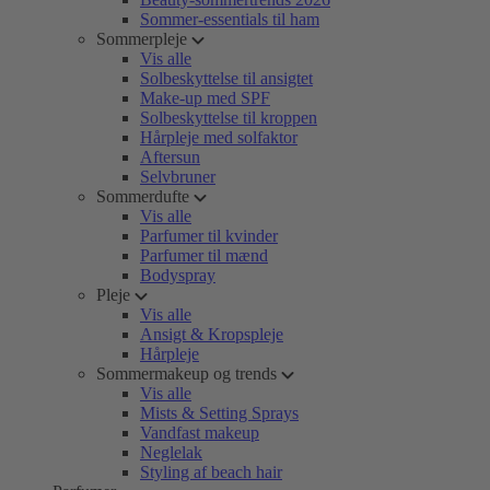
Sommer-essentials til ham
Sommerpleje
Vis alle
Solbeskyttelse til ansigtet
Make-up med SPF
Solbeskyttelse til kroppen
Hårpleje med solfaktor
Aftersun
Selvbruner
Sommerdufte
Vis alle
Parfumer til kvinder
Parfumer til mænd
Bodyspray
Pleje
Vis alle
Ansigt & Kropspleje
Hårpleje
Sommermakeup og trends
Vis alle
Mists & Setting Sprays
Vandfast makeup
Neglelak
Styling af beach hair