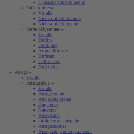
Luksusparfume til mænd
Niche-dufte
Vis alle
Niche-dufte til kvinder
Niche-dufte til mænd
Dufte til hjemmet
Vis alle
Duftlys
Duftpinde
Aromadiffusere
Duftsten
Luftfriskere
Duft til bil
Ansigt
Vis alle
Ansigtspleje
Vis alle
Ansigtscreme
Anti-aging creme
Dagcreme
Natcreme
Ansigtsolie
24-timers ansigtspleje
Ansigtsmasker
Ansigtspleje uden parabener