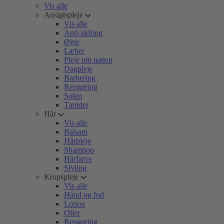
Vis alle
Ansigtspleje
Vis alle
Anti-aldring
Øjne
Læber
Pleje om natten
Dagpleje
Barbering
Rengøring
Solen
Tænder
Hår
Vis alle
Balsam
Hårpleje
Shampoo
Hårfarve
Styling
Kropspleje
Vis alle
Hånd og fod
Lotion
Olier
Rengøring