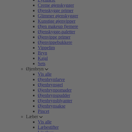
Creme øjenskygger
Øjenskygge primer
Glimmer øjenskygger
Kunstige øjenvipper
Øjen makeup fjernere
Øjenskygge-paletter
Øjenvippe primer
Øjenvippebukkere
Vippelim
Bryn
Kajal
Sets
Øjenbryn
Vis alle
Øjenbrynfarve
Øjenbrynsgel
Øjenbrynpomader
Øjenbrynspudder
Øjenbrynsblyanter
Øjenbrynsakse
Pincet
Læber
Vis alle
Læbestifter