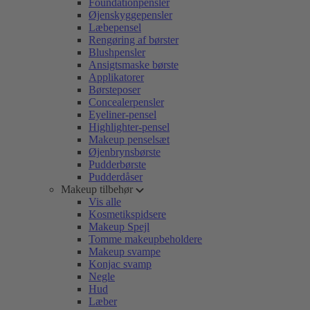
Foundationpensler
Øjenskyggepensler
Læbepensel
Rengøring af børster
Blushpensler
Ansigtsmaske børste
Applikatorer
Børsteposer
Concealerpensler
Eyeliner-pensel
Highlighter-pensel
Makeup penselsæt
Øjenbrynsbørste
Pudderbørste
Pudderdåser
Makeup tilbehør
Vis alle
Kosmetikspidsere
Makeup Spejl
Tomme makeupbeholdere
Makeup svampe
Konjac svamp
Negle
Hud
Læber