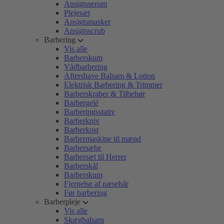
Ansigtsserum
Plejesæt
Ansigtsmasker
Ansigtsscrub
Barbering
Vis alle
Barberskum
Vådbarbering
Aftershave Balsam & Lotion
Elektrisk Barbering & Trimmer
Barberskraber & Tilbehør
Barbergelé
Barberingsstativ
Barberkniv
Barberkost
Barbermaskine til mænd
Barbersæbe
Barbersæt til Herrer
Barberskål
Barberskum
Fjernelse af næsehår
Før barbering
Barberpleje
Vis alle
Skægbalsam