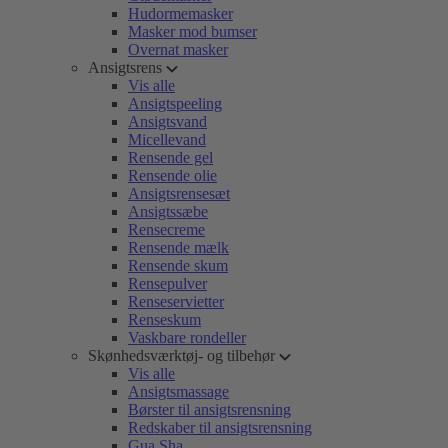
Hudormemasker
Masker mod bumser
Overnat masker
Ansigtsrens
Vis alle
Ansigtspeeling
Ansigtsvand
Micellevand
Rensende gel
Rensende olie
Ansigtsrensesæt
Ansigtssæbe
Rensecreme
Rensende mælk
Rensende skum
Rensepulver
Renseservietter
Renseskum
Vaskbare rondeller
Skønhedsværktøj- og tilbehør
Vis alle
Ansigtsmassage
Børster til ansigtsrensning
Redskaber til ansigtsrensning
Gua Sha