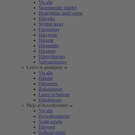
Vis alle
Skummende middel
Beskyttelse mod varme
Hårvoks
Styling spray
Farvespray
Hårcreme
Hårgele
Hårpudder
Hårspray
Hårstylingsæt
Saltvandsspray
Leave in produkter
Vis alle
Hårolie
Hårserum
Balsamspray
Leave in balsam
Hårplejesæt
Pleje af hovedbunden
Vis alle
Hovedbundsolie
Scalp scrubs
Hårvand
Solbeskyttelse