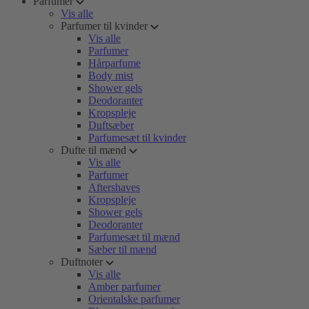
Parfumer
Vis alle
Parfumer til kvinder
Vis alle
Parfumer
Hårparfume
Body mist
Shower gels
Deodoranter
Kropspleje
Duftsæber
Parfumesæt til kvinder
Dufte til mænd
Vis alle
Parfumer
Aftershaves
Kropspleje
Shower gels
Deodoranter
Parfumesæt til mænd
Sæber til mænd
Duftnoter
Vis alle
Amber parfumer
Orientalske parfumer