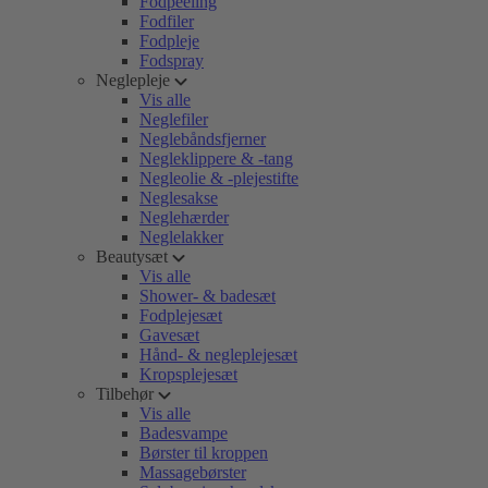
Fodpeeling
Fodfiler
Fodpleje
Fodspray
Neglepleje
Vis alle
Neglefiler
Neglebåndsfjerner
Negleklippere & -tang
Negleolie & -plejestifte
Neglesakse
Neglehærder
Neglelakker
Beautysæt
Vis alle
Shower- & badesæt
Fodplejesæt
Gavesæt
Hånd- & negleplejesæt
Kropsplejesæt
Tilbehør
Vis alle
Badesvampe
Børster til kroppen
Massagebørster