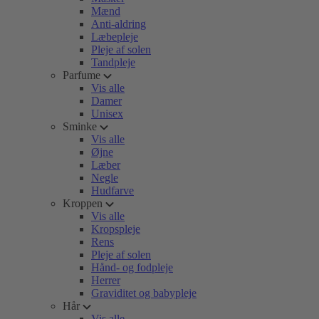
Mænd
Anti-aldring
Læbepleje
Pleje af solen
Tandpleje
Parfume
Vis alle
Damer
Unisex
Sminke
Vis alle
Øjne
Læber
Negle
Hudfarve
Kroppen
Vis alle
Kropspleje
Rens
Pleje af solen
Hånd- og fodpleje
Herrer
Graviditet og babypleje
Hår
Vis alle