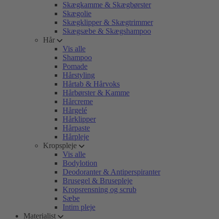
Skægkamme & Skægbørster
Skægolie
Skægklipper & Skægtrimmer
Skægsæbe & Skægshampoo
Hår
Vis alle
Shampoo
Pomade
Hårstyling
Hårtab & Hårvoks
Hårbørster & Kamme
Hårcreme
Hårgelé
Hårklipper
Hårpaste
Hårpleje
Kropspleje
Vis alle
Bodylotion
Deodoranter & Antiperspiranter
Brusegel & Brusepleje
Kropsrensning og scrub
Sæbe
Intim pleje
Materialist