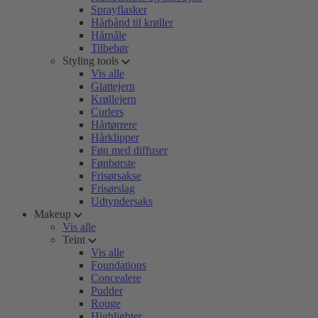
Sprayflasker
Hårbånd til krøller
Hårnåle
Tilbehør
Styling tools
Vis alle
Glattejern
Krøllejern
Curlers
Hårtørrere
Hårklipper
Føn med diffuser
Fønbørste
Frisørsakse
Frisørslag
Udtyndersaks
Makeup
Vis alle
Teint
Vis alle
Foundations
Concealere
Pudder
Rouge
Highlighter