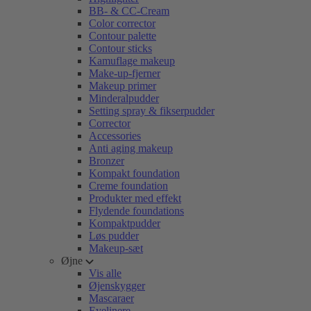
BB- & CC-Cream
Color corrector
Contour palette
Contour sticks
Kamuflage makeup
Make-up-fjerner
Makeup primer
Minderalpudder
Setting spray & fikserpudder
Corrector
Accessories
Anti aging makeup
Bronzer
Kompakt foundation
Creme foundation
Produkter med effekt
Flydende foundations
Kompaktpudder
Løs pudder
Makeup-sæt
Øjne
Vis alle
Øjenskygger
Mascaraer
Eyelinere