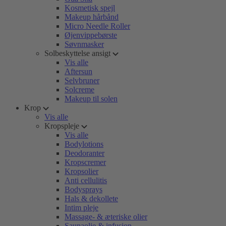
Kosmetisk spejl
Makeup hårbånd
Micro Needle Roller
Øjenvippebørste
Søvnmasker
Solbeskyttelse ansigt
Vis alle
Aftersun
Selvbruner
Solcreme
Makeup til solen
Krop
Vis alle
Kropspleje
Vis alle
Bodylotions
Deodoranter
Kropscremer
Kropsolier
Anti cellulitis
Bodysprays
Hals & dekollete
Intim pleje
Massage- & æteriske olier
Saunaolie & infusion