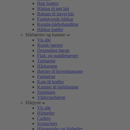
Hair butters
Hårkur til tørt hår
Balsam til farvet hår
Fugtgivende hårkur
Keratin-hårbehandling
Hårkur krøller
Hårbørster og kamme
Vis alle
Runde børster
Detangling børste
Flad- og paddlebørster
Træbørste
Hårkamme
Børster til hovedmassage
Fønbørste
Kam til krøller
Kamme til hårklipning
Spidskam
Vildsvinebørste
Hårpynt
Vis alle
Hårbøjler
Curlers
Scrunchies
Hårspænder og hårbøjler