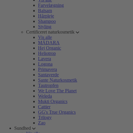
Farvelægning
Balsam
Hårpleje
Shampoo
Styling
Certificeret naturkosmetik
Vis alle
MÁDARA
Hej Organic
Heliotrop
Lavera
Logona
Primavera
Santaverde
Sante Naturkosmetik
Tautropfen
We Love The Planet
Weleda
Mukti Organics
Cattier
GG's True Organics
Trilogy
Zao
Sundhed