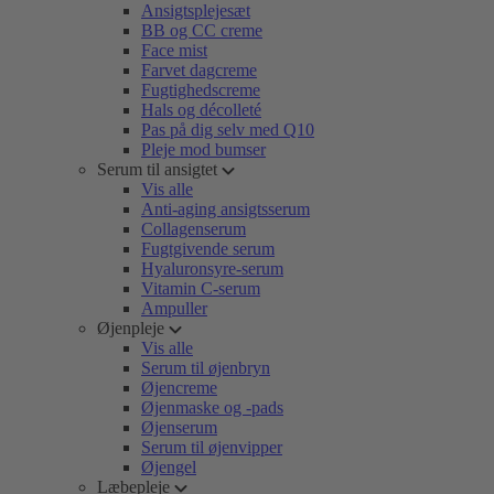
Ansigtsplejesæt
BB og CC creme
Face mist
Farvet dagcreme
Fugtighedscreme
Hals og décolleté
Pas på dig selv med Q10
Pleje mod bumser
Serum til ansigtet
Vis alle
Anti-aging ansigtsserum
Collagenserum
Fugtgivende serum
Hyaluronsyre-serum
Vitamin C-serum
Ampuller
Øjenpleje
Vis alle
Serum til øjenbryn
Øjencreme
Øjenmaske og -pads
Øjenserum
Serum til øjenvipper
Øjengel
Læbepleje