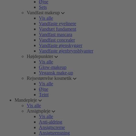
Øjne
Sets
Vandfast makeup
Vis alle
Vandfaste eyelinere
Vandtæt fundament
Vandfast mascara
Vandfast concealer
Vandfaste øjenskygger
Vandfaste øjenbrynsblyanter
Højdepunkter
Vis alle
Glow-makeup
Vegansk make-up
Rejsestørrelse kosmetik
Vis alle
Øjne
Teint
Mandepleje
Vis alle
Ansigtspleje
Vis alle
Anti-aldring
Ansigtscreme
Ansigtsrensning