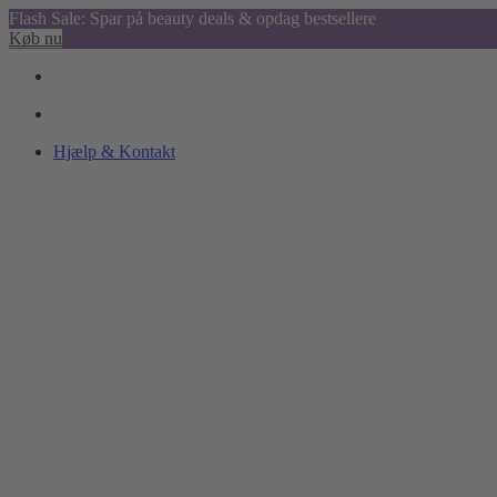
Flash Sale: Spar på beauty deals & opdag bestsellere
Køb nu
Hjælp & Kontakt