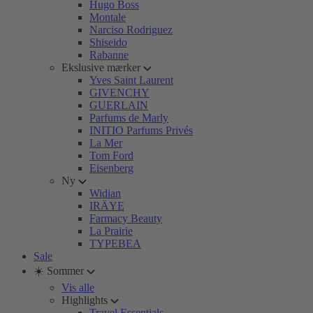
Hugo Boss
Montale
Narciso Rodriguez
Shiseido
Rabanne
Ekslusive mærker
Yves Saint Laurent
GIVENCHY
GUERLAIN
Parfums de Marly
INITIO Parfums Privés
La Mer
Tom Ford
Eisenberg
Ny
Widian
IRÄYE
Farmacy Beauty
La Prairie
TYPEBEA
Sale
☀️ Sommer
Vis alle
Highlights
Travel Essentials