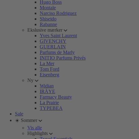
Hugo Boss
Montale
Narciso Rodriguez
Shiseido
Rabanne
Ekslusive mærker
Yves Saint Laurent
GIVENCHY
GUERLAIN
Parfums de Marly
INITIO Parfums Privés
La Mer
Tom Ford
Eisenberg
Ny
Widian
IRÄYE
Farmacy Beauty
La Prairie
TYPEBEA
Sale
☀️ Sommer
Vis alle
Highlights
Travel Essentials