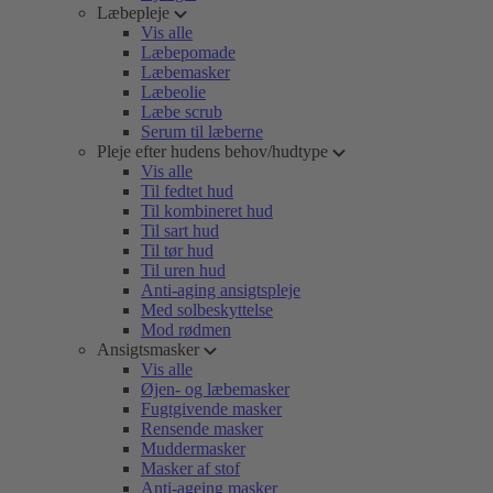
Læbepleje
Vis alle
Læbepomade
Læbemasker
Læbeolie
Læbe scrub
Serum til læberne
Pleje efter hudens behov/hudtype
Vis alle
Til fedtet hud
Til kombineret hud
Til sart hud
Til tør hud
Til uren hud
Anti-aging ansigtspleje
Med solbeskyttelse
Mod rødmen
Ansigtsmasker
Vis alle
Øjen- og læbemasker
Fugtgivende masker
Rensende masker
Muddermasker
Masker af stof
Anti-ageing masker