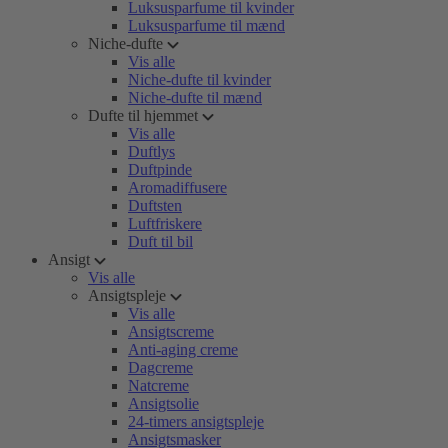
Luksusparfume til kvinder
Luksusparfume til mænd
Niche-dufte
Vis alle
Niche-dufte til kvinder
Niche-dufte til mænd
Dufte til hjemmet
Vis alle
Duftlys
Duftpinde
Aromadiffusere
Duftsten
Luftfriskere
Duft til bil
Ansigt
Vis alle
Ansigtspleje
Vis alle
Ansigtscreme
Anti-aging creme
Dagcreme
Natcreme
Ansigtsolie
24-timers ansigtspleje
Ansigtsmasker