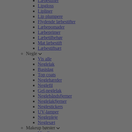
Læbestifter
Lipgloss
Lipliner
Lip plumpere
Flydende læbestifter
Læbepomader
Læbeprimer
Læbetilbehør
Mat læbestift
Læbestiftsæt
Negle
Vis alle
Neglelak
Basislag
Top coats
Neglehærder
Neglefil
Gel-neglelak
Neglebåndsfjerner
Neglelakfjerner
Neglestickers
UV-lamper
Neglepleje
Neglesæt
Makeup børster