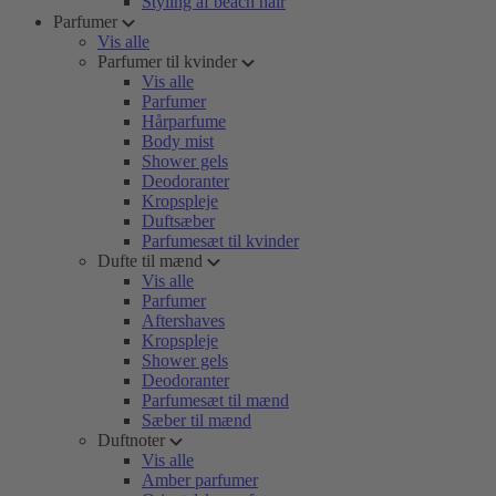
Styling af beach hair
Parfumer
Vis alle
Parfumer til kvinder
Vis alle
Parfumer
Hårparfume
Body mist
Shower gels
Deodoranter
Kropspleje
Duftsæber
Parfumesæt til kvinder
Dufte til mænd
Vis alle
Parfumer
Aftershaves
Kropspleje
Shower gels
Deodoranter
Parfumesæt til mænd
Sæber til mænd
Duftnoter
Vis alle
Amber parfumer