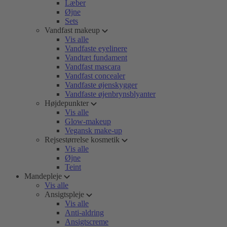
Læber
Øjne
Sets
Vandfast makeup
Vis alle
Vandfaste eyelinere
Vandtæt fundament
Vandfast mascara
Vandfast concealer
Vandfaste øjenskygger
Vandfaste øjenbrynsblyanter
Højdepunkter
Vis alle
Glow-makeup
Vegansk make-up
Rejsestørrelse kosmetik
Vis alle
Øjne
Teint
Mandepleje
Vis alle
Ansigtspleje
Vis alle
Anti-aldring
Ansigtscreme