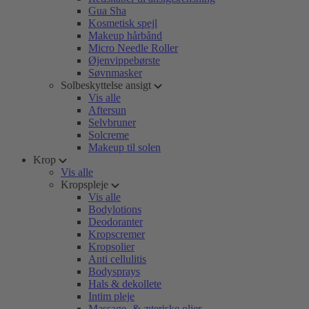
Gua Sha
Kosmetisk spejl
Makeup hårbånd
Micro Needle Roller
Øjenvippebørste
Søvnmasker
Solbeskyttelse ansigt
Vis alle
Aftersun
Selvbruner
Solcreme
Makeup til solen
Krop
Vis alle
Kropspleje
Vis alle
Bodylotions
Deodoranter
Kropscremer
Kropsolier
Anti cellulitis
Bodysprays
Hals & dekollete
Intim pleje
Massage- & æteriske olier