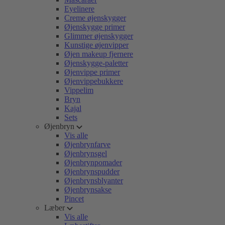
Eyelinere
Creme øjenskygger
Øjenskygge primer
Glimmer øjenskygger
Kunstige øjenvipper
Øjen makeup fjernere
Øjenskygge-paletter
Øjenvippe primer
Øjenvippebukkere
Vippelim
Bryn
Kajal
Sets
Øjenbryn
Vis alle
Øjenbrynfarve
Øjenbrynsgel
Øjenbrynpomader
Øjenbrynspudder
Øjenbrynsblyanter
Øjenbrynsakse
Pincet
Læber
Vis alle