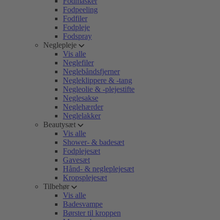
Fodmasker
Fodpeeling
Fodfiler
Fodpleje
Fodspray
Neglepleje
Vis alle
Neglefiler
Neglebåndsfjerner
Negleklippere & -tang
Negleolie & -plejestifte
Neglesakse
Neglehærder
Neglelakker
Beautysæt
Vis alle
Shower- & badesæt
Fodplejesæt
Gavesæt
Hånd- & negleplejesæt
Kropsplejesæt
Tilbehør
Vis alle
Badesvampe
Børster til kroppen