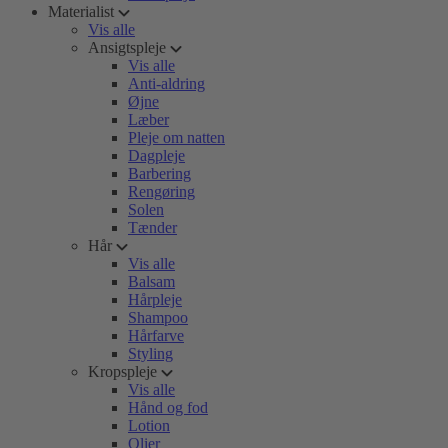
Materialist
Vis alle
Ansigtspleje
Vis alle
Anti-aldring
Øjne
Læber
Pleje om natten
Dagpleje
Barbering
Rengøring
Solen
Tænder
Hår
Vis alle
Balsam
Hårpleje
Shampoo
Hårfarve
Styling
Kropspleje
Vis alle
Hånd og fod
Lotion
Olier