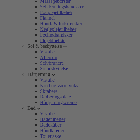
Massagebørster
Selvbruningshandsker
Fodplejetilbehør
Flannel
Hånd- & fodsmykker
Negleplejetilbehør
Peelinghandsker
Plejetilbehør
Sol & beskyttelse
Vis alle
Aftersun
Selvbrunere
Solbeskyttelse
Hårfjerning
Vis alle
Kold og varm voks
Skrabere
Barberingspleje
Hårfjerningscreme
Bad
Vis alle
Badetilbehør
Badekåber
Håndklæder
Toilettaske