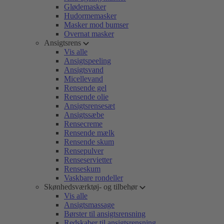
Glødemasker
Hudormemasker
Masker mod bumser
Overnat masker
Ansigtsrens
Vis alle
Ansigtspeeling
Ansigtsvand
Micellevand
Rensende gel
Rensende olie
Ansigtsrensesæt
Ansigtssæbe
Rensecreme
Rensende mælk
Rensende skum
Rensepulver
Renseservietter
Renseskum
Vaskbare rondeller
Skønhedsværktøj- og tilbehør
Vis alle
Ansigtsmassage
Børster til ansigtsrensning
Redskaber til ansigtsrensning