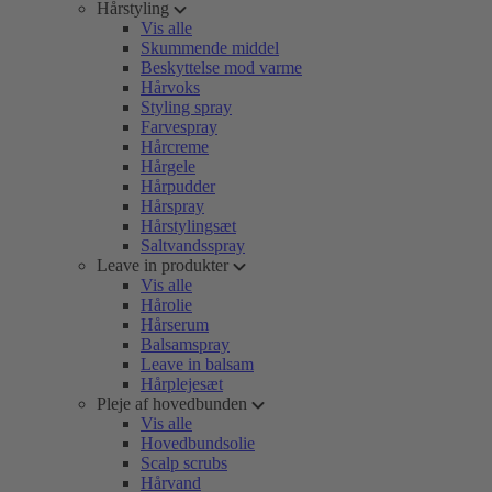
Hårstyling
Vis alle
Skummende middel
Beskyttelse mod varme
Hårvoks
Styling spray
Farvespray
Hårcreme
Hårgele
Hårpudder
Hårspray
Hårstylingsæt
Saltvandsspray
Leave in produkter
Vis alle
Hårolie
Hårserum
Balsamspray
Leave in balsam
Hårplejesæt
Pleje af hovedbunden
Vis alle
Hovedbundsolie
Scalp scrubs
Hårvand