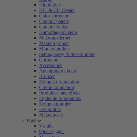
Highlighter
BB- & CC-Cream
Color corrector
Contour palette
Contour sticks
Kamuflage makeup
Make-up-fjerner
Makeup primer
Minderalpudder
Setting spray & fikserpudder
Corrector
Accessories
Anti aging makeup
Bronzer
Kompakt foundation
Creme foundation
Produkter med effekt
Flydende foundations
Kompaktpudder
Løs pudder
Makeup-sæt
Øjne
Vis alle
Øjenskygger
Mascaraer