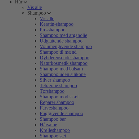
Hår
Vis alle
Shampoo
Vis alle
Keratin-shampoo
Pre-shampoo
Shampoo med arganolie
Udglattende shampoo
Volumengivende shampoo
Shampoo til mænd
Dybderensende shampoo
Naturkosmetik shampoo
Shampoo med balsam
Shampoo uden silikone
Silver shampoo
Tetræolie shampoo
Tørshampoo
Shampoo mod skæl
Reparer shampoo
Farveshampoo
Fugtgivende shampoo
Shampoo bar
Hårsæbe
Krølleshampoo
Shampoo sæt