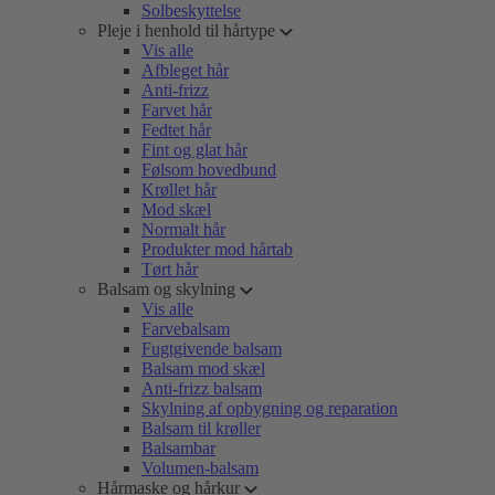
Solbeskyttelse
Pleje i henhold til hårtype
Vis alle
Afbleget hår
Anti-frizz
Farvet hår
Fedtet hår
Fint og glat hår
Følsom hovedbund
Krøllet hår
Mod skæl
Normalt hår
Produkter mod hårtab
Tørt hår
Balsam og skylning
Vis alle
Farvebalsam
Fugtgivende balsam
Balsam mod skæl
Anti-frizz balsam
Skylning af opbygning og reparation
Balsam til krøller
Balsambar
Volumen-balsam
Hårmaske og hårkur