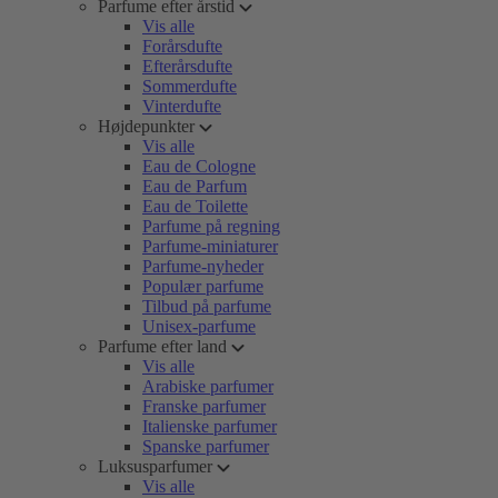
Parfume efter årstid
Vis alle
Forårsdufte
Efterårsdufte
Sommerdufte
Vinterdufte
Højdepunkter
Vis alle
Eau de Cologne
Eau de Parfum
Eau de Toilette
Parfume på regning
Parfume-miniaturer
Parfume-nyheder
Populær parfume
Tilbud på parfume
Unisex-parfume
Parfume efter land
Vis alle
Arabiske parfumer
Franske parfumer
Italienske parfumer
Spanske parfumer
Luksusparfumer
Vis alle