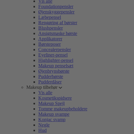
Vis alle
Foundationpensler
Øjenskyggepensler
Læbepensel
Rengøring af børster
Blushpensler
Ansigtsmaske børste
Applikatorer
Børsteposer
Concealerpensler
Eyeliner-pensel
Highlighter-pensel
Makeup penselsæt
Øjenbrynsbørste
Pudderbørste
Pudderdåser
Makeup tilbehør
Vis alle
Kosmetikspidsere
Makeup Spejl
Tomme makeupbeholdere
Makeup svampe
Konjac svamp
Negle
Hud