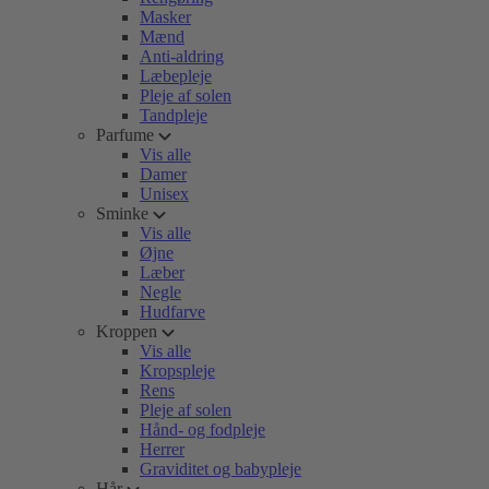
Masker
Mænd
Anti-aldring
Læbepleje
Pleje af solen
Tandpleje
Parfume
Vis alle
Damer
Unisex
Sminke
Vis alle
Øjne
Læber
Negle
Hudfarve
Kroppen
Vis alle
Kropspleje
Rens
Pleje af solen
Hånd- og fodpleje
Herrer
Graviditet og babypleje
Hår