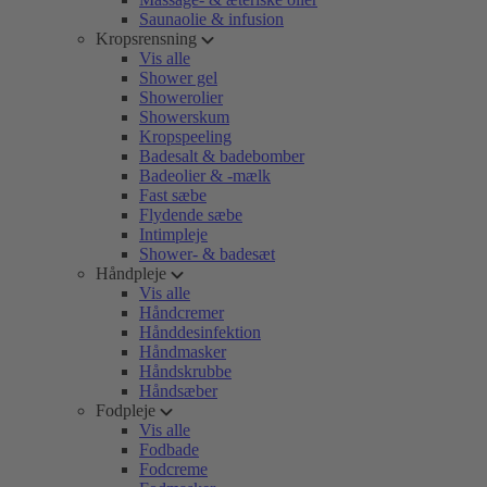
Saunaolie & infusion
Kropsrensning
Vis alle
Shower gel
Showerolier
Showerskum
Kropspeeling
Badesalt & badebomber
Badeolier & -mælk
Fast sæbe
Flydende sæbe
Intimpleje
Shower- & badesæt
Håndpleje
Vis alle
Håndcremer
Hånddesinfektion
Håndmasker
Håndskrubbe
Håndsæber
Fodpleje
Vis alle
Fodbade
Fodcreme