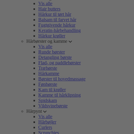
Vis alle
Hair butters
Hårkur til tørt hår
Balsam til farvet hår
Fugtgivende hårkur
Keratin-hårbehandling
Hårkur krøller
Hårbørster og kamme
Vis alle
Runde børster
Detangling børste
Flad- og paddlebørster
Træbørste
Hårkamme
Børster til hovedmassage
Fønbørste
Kam til krøller
Kamme til hårklipning
Spidskam
Vildsvinebørste
Hårpynt
Vis alle
Hårbøjler
Curlers
Scrunchies