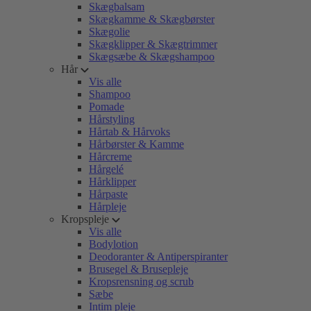
Skægbalsam
Skægkamme & Skægbørster
Skægolie
Skægklipper & Skægtrimmer
Skægsæbe & Skægshampoo
Hår
Vis alle
Shampoo
Pomade
Hårstyling
Hårtab & Hårvoks
Hårbørster & Kamme
Hårcreme
Hårgelé
Hårklipper
Hårpaste
Hårpleje
Kropspleje
Vis alle
Bodylotion
Deodoranter & Antiperspiranter
Brusegel & Brusepleje
Kropsrensning og scrub
Sæbe
Intim pleje