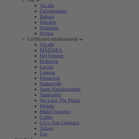
Vis alle
Farvelægning
Balsam
Hårpleje
Shampoo
Styling
Certificeret naturkosmetik
Vis alle
MÁDARA
Hej Organic
Heliotrop
Lavera
Logona
Primavera
Santaverde
Sante Naturkosmetik
Tautropfen
We Love The Planet
Weleda
Mukti Organics
Cattier
GG's True Organics
Trilogy
Zao