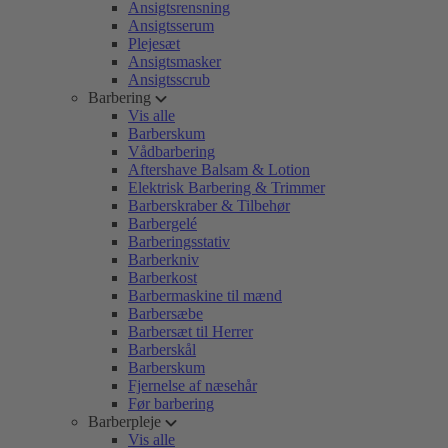
Ansigtsrensning
Ansigtsserum
Plejesæt
Ansigtsmasker
Ansigtsscrub
Barbering
Vis alle
Barberskum
Vådbarbering
Aftershave Balsam & Lotion
Elektrisk Barbering & Trimmer
Barberskraber & Tilbehør
Barbergelé
Barberingsstativ
Barberkniv
Barberkost
Barbermaskine til mænd
Barbersæbe
Barbersæt til Herrer
Barberskål
Barberskum
Fjernelse af næsehår
Før barbering
Barberpleje
Vis alle