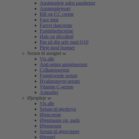
Ansigtspleje uden parabener
Ansigtsplejesæt
BB og CC creme
Face mist
Farvet dagcreme
Fugtighedscreme
Hals og décolleté
Pas på dig selv med Q10
Pleje mod bumser
Serum til ansigtet
Vis alle
Anti-aging ansigtsserum
Collagenserum
Fugtgivende serum
Hyaluronsyre-serum
Vitamin C-serum
Ampuller
Øjenpleje
Vis alle
Serum til øjenbryn
Øjencreme
Øjenmaske og -pads
Øjenserum
Serum til øjenvipper
Øjengel