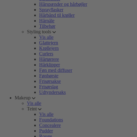
Hårspænder og hårbøjler
Sprayflasker
Hårbånd til krøller
Hårnåle
Tilbehør
Styling tools
Vis alle
Glattejern
Krøllejern
Curlers
Hårtørrere
Hårklipper
Føn med diffuser
Fønbørste
Frisørsakse
Frisørslag
Udtyndersaks
Makeup
Vis alle
Teint
Vis alle
Foundations
Concealere
Pudder
Rouge