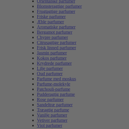
Orientalske parfumer
Blomsteragtige parfumer
Frugtagtige parfumer
Friske parfumer
Æble parfumer
Aromatiske parfumer
Bergamot parfumer
Chypre parfumer
Citrusagtige parfumer
Frisk linned parfumer
Jasmin parfumer
Kokos parfumer
Krydrede parfumer
Lilje parfumer
Oud parfumer
Parfume med moskus
Parfume-molekyle
Patchouli-parfume
Pudderagtig parfume
Rose parfumer
Sandeltræ parfumer
Træagtig parfume
Vanilje parfumer
Vetiver parfumer
Viol parfumer