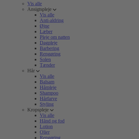
Vis alle
Ansigtspleje
Vis alle
Anti-aldring
Øjne
Læber
Pleje om natten
Dagpleje
Barbering
Rengøring
Solen
Tænder
Hår
Vis alle
Balsam
Hårpleje
Shampoo
Hårfarve
Styling
Kropspleje
Vis alle
Hånd og fod
Lotion
Olier
Rengøring