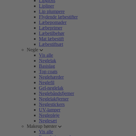
Lipgloss
Lipliner
Lip plumpere
Flydende læbestifter
Læbepomader
Læbeprimer
Læbetilbehør
Mat læbestift
Læbestiftsæt
Negle
Vis alle
Neglelak
Basislag
Top coats
Neglehærder
Neglefil
Gel-neglelak
Neglebåndsfjerner
Neglelakfjerner
Neglestickers
UV-lamper
Neglepleje
Neglesæt
Makeup børster
Vis alle