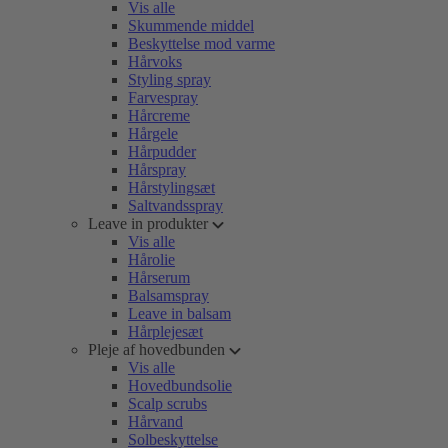
Vis alle
Skummende middel
Beskyttelse mod varme
Hårvoks
Styling spray
Farvespray
Hårcreme
Hårgele
Hårpudder
Hårspray
Hårstylingsæt
Saltvandsspray
Leave in produkter
Vis alle
Hårolie
Hårserum
Balsamspray
Leave in balsam
Hårplejesæt
Pleje af hovedbunden
Vis alle
Hovedbundsolie
Scalp scrubs
Hårvand
Solbeskyttelse