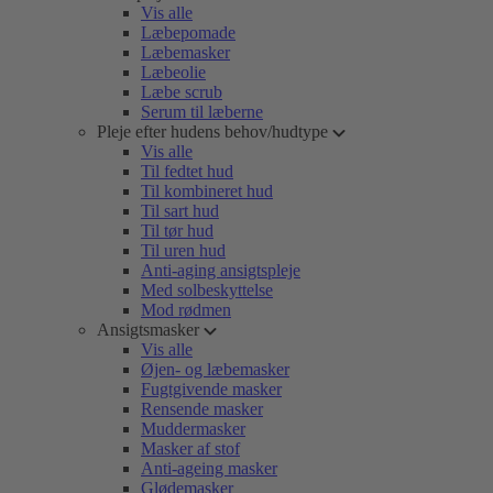
Vis alle
Læbepomade
Læbemasker
Læbeolie
Læbe scrub
Serum til læberne
Pleje efter hudens behov/hudtype
Vis alle
Til fedtet hud
Til kombineret hud
Til sart hud
Til tør hud
Til uren hud
Anti-aging ansigtspleje
Med solbeskyttelse
Mod rødmen
Ansigtsmasker
Vis alle
Øjen- og læbemasker
Fugtgivende masker
Rensende masker
Muddermasker
Masker af stof
Anti-ageing masker
Glødemasker