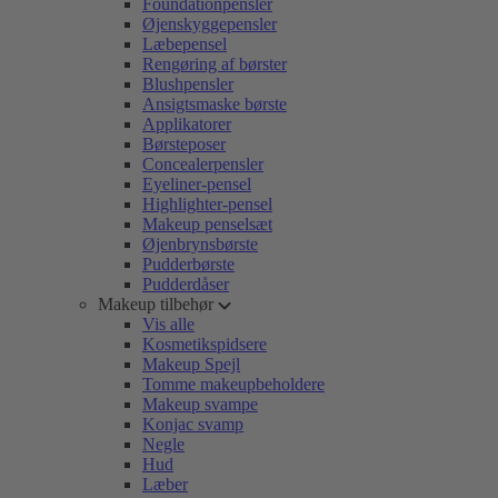
Foundationpensler
Øjenskyggepensler
Læbepensel
Rengøring af børster
Blushpensler
Ansigtsmaske børste
Applikatorer
Børsteposer
Concealerpensler
Eyeliner-pensel
Highlighter-pensel
Makeup penselsæt
Øjenbrynsbørste
Pudderbørste
Pudderdåser
Makeup tilbehør
Vis alle
Kosmetikspidsere
Makeup Spejl
Tomme makeupbeholdere
Makeup svampe
Konjac svamp
Negle
Hud
Læber