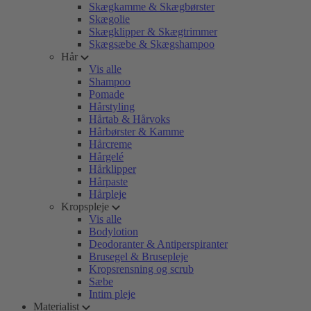
Skægkamme & Skægbørster
Skægolie
Skægklipper & Skægtrimmer
Skægsæbe & Skægshampoo
Hår
Vis alle
Shampoo
Pomade
Hårstyling
Hårtab & Hårvoks
Hårbørster & Kamme
Hårcreme
Hårgelé
Hårklipper
Hårpaste
Hårpleje
Kropspleje
Vis alle
Bodylotion
Deodoranter & Antiperspiranter
Brusegel & Brusepleje
Kropsrensning og scrub
Sæbe
Intim pleje
Materialist