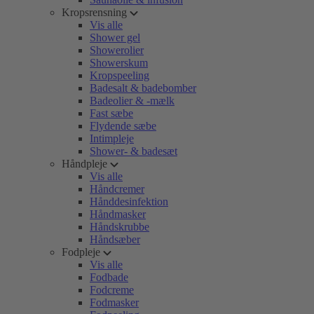
Kropsrensning
Vis alle
Shower gel
Showerolier
Showerskum
Kropspeeling
Badesalt & badebomber
Badeolier & -mælk
Fast sæbe
Flydende sæbe
Intimpleje
Shower- & badesæt
Håndpleje
Vis alle
Håndcremer
Hånddesinfektion
Håndmasker
Håndskrubbe
Håndsæber
Fodpleje
Vis alle
Fodbade
Fodcreme
Fodmasker