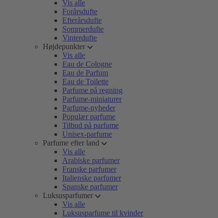
Vis alle
Forårsdufte
Efterårsdufte
Sommerdufte
Vinterdufte
Højdepunkter
Vis alle
Eau de Cologne
Eau de Parfum
Eau de Toilette
Parfume på regning
Parfume-miniaturer
Parfume-nyheder
Populær parfume
Tilbud på parfume
Unisex-parfume
Parfume efter land
Vis alle
Arabiske parfumer
Franske parfumer
Italienske parfumer
Spanske parfumer
Luksusparfumer
Vis alle
Luksusparfume til kvinder