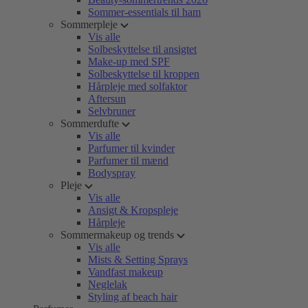
Sommer-essentials til ham
Sommerpleje
Vis alle
Solbeskyttelse til ansigtet
Make-up med SPF
Solbeskyttelse til kroppen
Hårpleje med solfaktor
Aftersun
Selvbruner
Sommerdufte
Vis alle
Parfumer til kvinder
Parfumer til mænd
Bodyspray
Pleje
Vis alle
Ansigt & Kropspleje
Hårpleje
Sommermakeup og trends
Vis alle
Mists & Setting Sprays
Vandfast makeup
Neglelak
Styling af beach hair