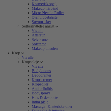
Kosmetisk spejl
Makeup hårbånd
Micro Needle Roller
Øjenvippebørste
Søvnmasker
Solbeskyttelse ansigt
Vis alle
Aftersun
Selvbruner
Solcreme
Makeup til solen
Krop
Vis alle
Kropspleje
Vis alle
Bodylotions
Deodoranter
Kropscremer
Kropsolier
Anti cellulitis
Bodysprays
Hals & dekollete
Intim pleje
Massage- & æteriske olier
Saunaolie & infusion