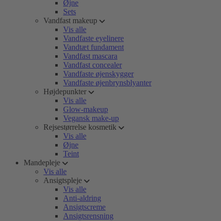
Øjne
Sets
Vandfast makeup
Vis alle
Vandfaste eyelinere
Vandtæt fundament
Vandfast mascara
Vandfast concealer
Vandfaste øjenskygger
Vandfaste øjenbrynsblyanter
Højdepunkter
Vis alle
Glow-makeup
Vegansk make-up
Rejsestørrelse kosmetik
Vis alle
Øjne
Teint
Mandepleje
Vis alle
Ansigtspleje
Vis alle
Anti-aldring
Ansigtscreme
Ansigtsrensning