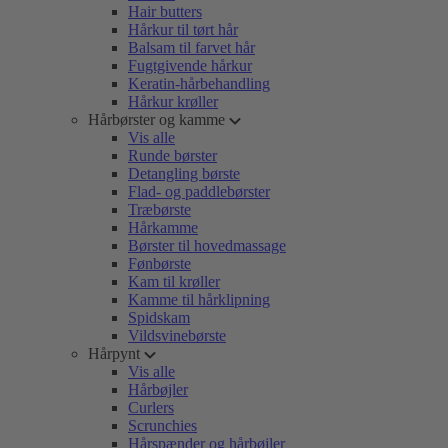
Hair butters
Hårkur til tørt hår
Balsam til farvet hår
Fugtgivende hårkur
Keratin-hårbehandling
Hårkur krøller
Hårbørster og kamme
Vis alle
Runde børster
Detangling børste
Flad- og paddlebørster
Træbørste
Hårkamme
Børster til hovedmassage
Fønbørste
Kam til krøller
Kamme til hårklipning
Spidskam
Vildsvinebørste
Hårpynt
Vis alle
Hårbøjler
Curlers
Scrunchies
Hårspænder og hårbøjler