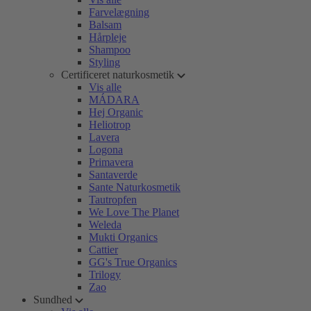
Farvelægning
Balsam
Hårpleje
Shampoo
Styling
Certificeret naturkosmetik
Vis alle
MÁDARA
Hej Organic
Heliotrop
Lavera
Logona
Primavera
Santaverde
Sante Naturkosmetik
Tautropfen
We Love The Planet
Weleda
Mukti Organics
Cattier
GG's True Organics
Trilogy
Zao
Sundhed