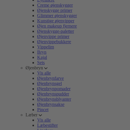
Creme øjenskygger
Øjenskygge primer
Glimmer øjenskygger
Kunstige øjenvipper
Øjen makeup fjernere
Øjenskygge-paletter
Øjenvippe primer
Øjenvippebukkere
Vippelim
Bryn
Kajal
Sets
Øjenbryn
Vis alle
Øjenbrynfarve
Øjenbrynsgel
Øjenbrynpomader
Øjenbrynspudder
Øjenbrynsblyanter
Øjenbrynsakse
Pincet
Læber
Vis alle
Læbestifter