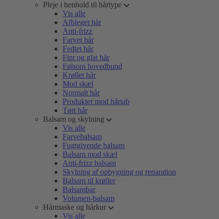
Pleje i henhold til hårtype
Vis alle
Afbleget hår
Anti-frizz
Farvet hår
Fedtet hår
Fint og glat hår
Følsom hovedbund
Krøllet hår
Mod skæl
Normalt hår
Produkter mod hårtab
Tørt hår
Balsam og skylning
Vis alle
Farvebalsam
Fugtgivende balsam
Balsam mod skæl
Anti-frizz balsam
Skylning af opbygning og reparation
Balsam til krøller
Balsambar
Volumen-balsam
Hårmaske og hårkur
Vis alle