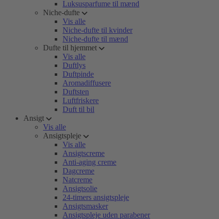
Luksusparfume til mænd
Niche-dufte
Vis alle
Niche-dufte til kvinder
Niche-dufte til mænd
Dufte til hjemmet
Vis alle
Duftlys
Duftpinde
Aromadiffusere
Duftsten
Luftfriskere
Duft til bil
Ansigt
Vis alle
Ansigtspleje
Vis alle
Ansigtscreme
Anti-aging creme
Dagcreme
Natcreme
Ansigtsolie
24-timers ansigtspleje
Ansigtsmasker
Ansigtspleje uden parabener