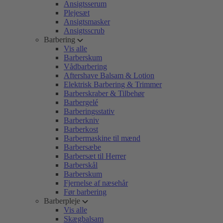
Ansigtsserum
Plejesæt
Ansigtsmasker
Ansigtsscrub
Barbering
Vis alle
Barberskum
Vådbarbering
Aftershave Balsam & Lotion
Elektrisk Barbering & Trimmer
Barberskraber & Tilbehør
Barbergelé
Barberingsstativ
Barberkniv
Barberkost
Barbermaskine til mænd
Barbersæbe
Barbersæt til Herrer
Barberskål
Barberskum
Fjernelse af næsehår
Før barbering
Barberpleje
Vis alle
Skægbalsam