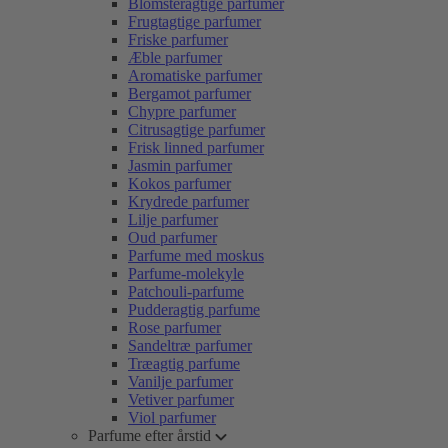
Blomsteragtige parfumer
Frugtagtige parfumer
Friske parfumer
Æble parfumer
Aromatiske parfumer
Bergamot parfumer
Chypre parfumer
Citrusagtige parfumer
Frisk linned parfumer
Jasmin parfumer
Kokos parfumer
Krydrede parfumer
Lilje parfumer
Oud parfumer
Parfume med moskus
Parfume-molekyle
Patchouli-parfume
Pudderagtig parfume
Rose parfumer
Sandeltræ parfumer
Træagtig parfume
Vanilje parfumer
Vetiver parfumer
Viol parfumer
Parfume efter årstid