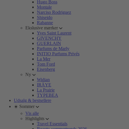
Hugo Boss
Montale
Narciso Rodriguez
Shiseido
Rabanne
Ekslusive mærker
Yves Saint Laurent
GIVENCHY
GUERLAIN
Parfums de Marly
INITIO Parfums Privés
La Mer
Tom Ford
Eisenberg
Ny
Widian
IRÄYE
La Prairie
TYPEBEA
Udsalg & bestsellere
☀️ Sommer
Vis alle
Highlights
Travel Essentials
Beauty-sommertrends 2026