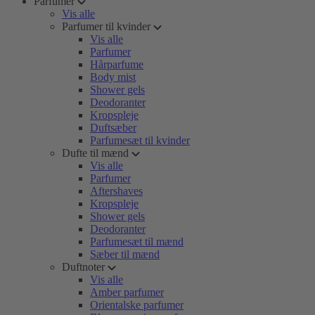
Parfumer
Vis alle
Parfumer til kvinder
Vis alle
Parfumer
Hårparfume
Body mist
Shower gels
Deodoranter
Kropspleje
Duftsæber
Parfumesæt til kvinder
Dufte til mænd
Vis alle
Parfumer
Aftershaves
Kropspleje
Shower gels
Deodoranter
Parfumesæt til mænd
Sæber til mænd
Duftnoter
Vis alle
Amber parfumer
Orientalske parfumer