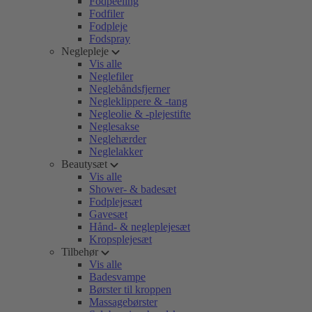
Fodpeeling
Fodfiler
Fodpleje
Fodspray
Neglepleje
Vis alle
Neglefiler
Neglebåndsfjerner
Negleklippere & -tang
Negleolie & -plejestifte
Neglesakse
Neglehærder
Neglelakker
Beautysæt
Vis alle
Shower- & badesæt
Fodplejesæt
Gavesæt
Hånd- & negleplejesæt
Kropsplejesæt
Tilbehør
Vis alle
Badesvampe
Børster til kroppen
Massagebørster