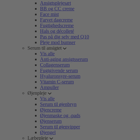
Ansigtsplejesæt
BB og CC creme
Face mist
Farvet dagcreme
Fugtighedscreme
Hals og décolleté
Pas på dig selv med Q10
Pleje mod bumser
Serum til ansigtet
Vis alle
Anti-aging ansigtsserum
Collagenserum
Fugtgivende serum
Hyaluronsyre-serum
Vitamin C-serum
Ampuller
Øjenpleje
Vis alle
Serum til øjenbryn
Øjencreme
Øjenmaske og -pads
Øjenserum
Serum til øjenvipper
Øjengel
Læbepleje