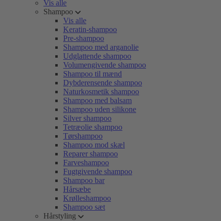
Vis alle
Shampoo
Vis alle
Keratin-shampoo
Pre-shampoo
Shampoo med arganolie
Udglattende shampoo
Volumengivende shampoo
Shampoo til mænd
Dybderensende shampoo
Naturkosmetik shampoo
Shampoo med balsam
Shampoo uden silikone
Silver shampoo
Tetræolie shampoo
Tørshampoo
Shampoo mod skæl
Reparer shampoo
Farveshampoo
Fugtgivende shampoo
Shampoo bar
Hårsæbe
Krølleshampoo
Shampoo sæt
Hårstyling