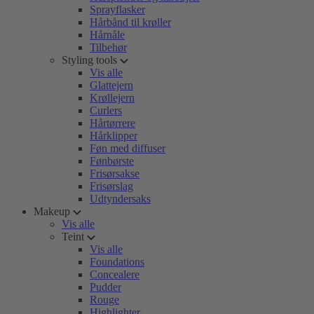
Sprayflasker
Hårbånd til krøller
Hårnåle
Tilbehør
Styling tools
Vis alle
Glattejern
Krøllejern
Curlers
Hårtørrere
Hårklipper
Føn med diffuser
Fønbørste
Frisørsakse
Frisørslag
Udtyndersaks
Makeup
Vis alle
Teint
Vis alle
Foundations
Concealere
Pudder
Rouge
Highlighter