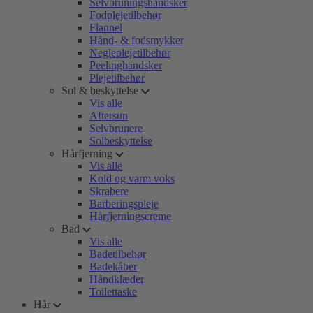
Selvbruningshandsker
Fodplejetilbehør
Flannel
Hånd- & fodsmykker
Negleplejetilbehør
Peelinghandsker
Plejetilbehør
Sol & beskyttelse
Vis alle
Aftersun
Selvbrunere
Solbeskyttelse
Hårfjerning
Vis alle
Kold og varm voks
Skrabere
Barberingspleje
Hårfjerningscreme
Bad
Vis alle
Badetilbehør
Badekåber
Håndklæder
Toilettaske
Hår