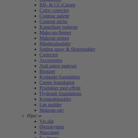
BB- & CC-Cream
Color corrector
Contour palette
Contour sticks
Kamuflage makeup
Make-up-fjerner
Makeup primer
Minderalpudder
Setting spray & fikserpudder
Corrector
Accessories
Anti aging makeup
Bronzer
Kompakt foundation
Creme foundation
Produkter med effekt
Flydende foundations
Kompaktpudder
Løs pudder
Makeup-sæt
Øjne
Vis alle
Øjenskygger
Mascaraer
Eyelinere