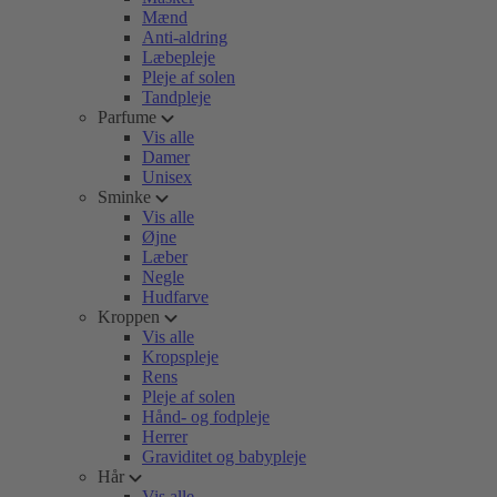
Mænd
Anti-aldring
Læbepleje
Pleje af solen
Tandpleje
Parfume
Vis alle
Damer
Unisex
Sminke
Vis alle
Øjne
Læber
Negle
Hudfarve
Kroppen
Vis alle
Kropspleje
Rens
Pleje af solen
Hånd- og fodpleje
Herrer
Graviditet og babypleje
Hår
Vis alle