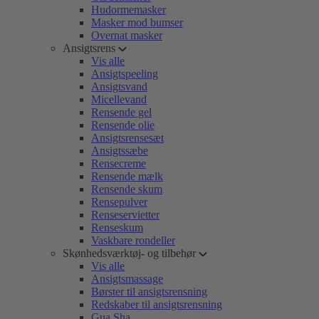
Hudormemasker
Masker mod bumser
Overnat masker
Ansigtsrens
Vis alle
Ansigtspeeling
Ansigtsvand
Micellevand
Rensende gel
Rensende olie
Ansigtsrensesæt
Ansigtssæbe
Rensecreme
Rensende mælk
Rensende skum
Rensepulver
Renseservietter
Renseskum
Vaskbare rondeller
Skønhedsværktøj- og tilbehør
Vis alle
Ansigtsmassage
Børster til ansigtsrensning
Redskaber til ansigtsrensning
Gua Sha