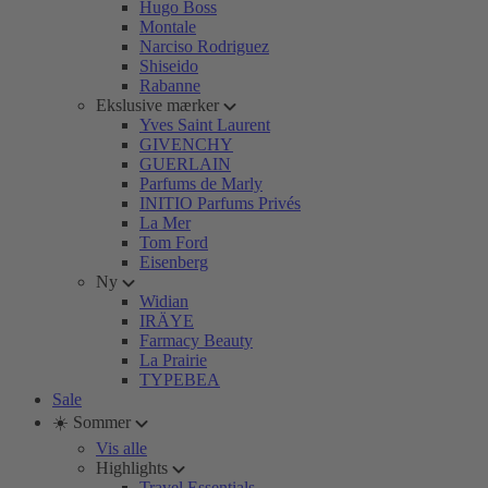
Hugo Boss
Montale
Narciso Rodriguez
Shiseido
Rabanne
Ekslusive mærker
Yves Saint Laurent
GIVENCHY
GUERLAIN
Parfums de Marly
INITIO Parfums Privés
La Mer
Tom Ford
Eisenberg
Ny
Widian
IRÄYE
Farmacy Beauty
La Prairie
TYPEBEA
Sale
☀️ Sommer
Vis alle
Highlights
Travel Essentials