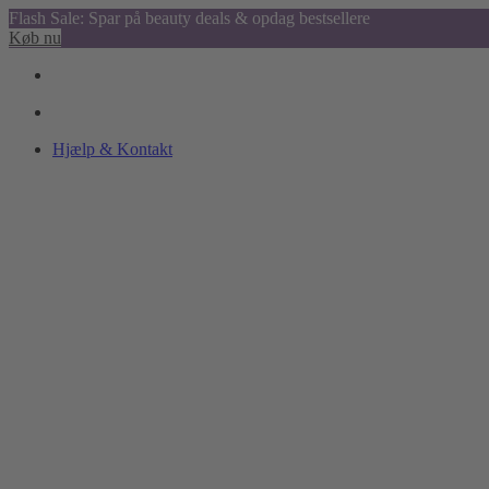
Flash Sale: Spar på beauty deals & opdag bestsellere
Køb nu
Hjælp & Kontakt