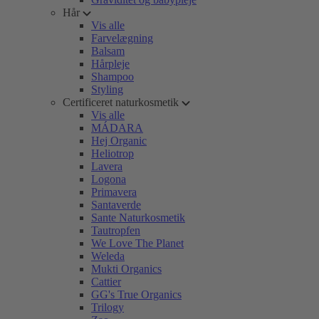
Hår
Vis alle
Farvelægning
Balsam
Hårpleje
Shampoo
Styling
Certificeret naturkosmetik
Vis alle
MÁDARA
Hej Organic
Heliotrop
Lavera
Logona
Primavera
Santaverde
Sante Naturkosmetik
Tautropfen
We Love The Planet
Weleda
Mukti Organics
Cattier
GG's True Organics
Trilogy