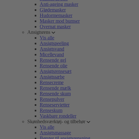
Anti-ageing masker
Glødemasker
Hudormemasker
Masker mod bumser
Overnat masker
Ansigtsrens
Vis alle
Ansigtspeeling
Ansigtsvand
Micellevand
Rensende gel
Rensende olie
Ansigtsrensesæt
Ansigtssæbe
Rensecreme
Rensende mælk
Rensende skum
Rensepulver
Renseservietter
Renseskum
Vaskbare rondeller
Skønhedsværktøj- og tilbehør
Vis alle
Ansigtsmassage
Børster til ansigtsrensning