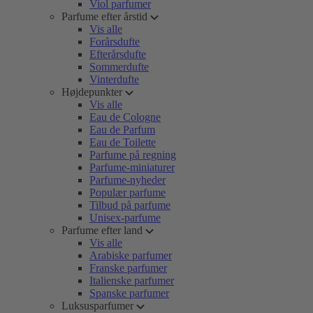
Viol parfumer
Parfume efter årstid
Vis alle
Forårsdufte
Efterårsdufte
Sommerdufte
Vinterdufte
Højdepunkter
Vis alle
Eau de Cologne
Eau de Parfum
Eau de Toilette
Parfume på regning
Parfume-miniaturer
Parfume-nyheder
Populær parfume
Tilbud på parfume
Unisex-parfume
Parfume efter land
Vis alle
Arabiske parfumer
Franske parfumer
Italienske parfumer
Spanske parfumer
Luksusparfumer