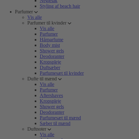
Neglelak
Styling af beach hair
Parfumer
Vis alle
Parfumer til kvinder
Vis alle
Parfumer
Hårparfume
Body mist
Shower gels
Deodoranter
Kropspleje
Duftsæber
Parfumesæt til kvinder
Dufte til mænd
Vis alle
Parfumer
Aftershaves
Kropspleje
Shower gels
Deodoranter
Parfumesæt til mænd
Sæber til mænd
Duftnoter
Vis alle