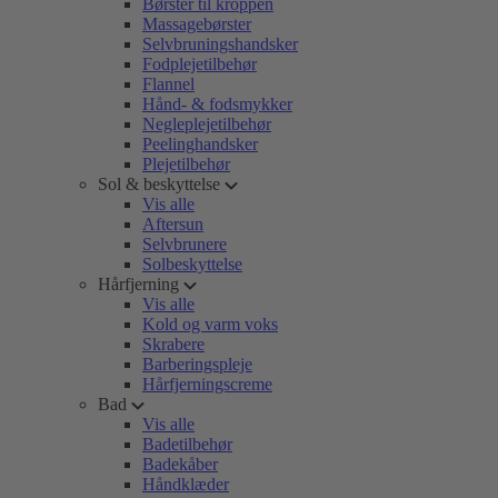
Børster til kroppen
Massagebørster
Selvbruningshandsker
Fodplejetilbehør
Flannel
Hånd- & fodsmykker
Negleplejetilbehør
Peelinghandsker
Plejetilbehør
Sol & beskyttelse
Vis alle
Aftersun
Selvbrunere
Solbeskyttelse
Hårfjerning
Vis alle
Kold og varm voks
Skrabere
Barberingspleje
Hårfjerningscreme
Bad
Vis alle
Badetilbehør
Badekåber
Håndklæder