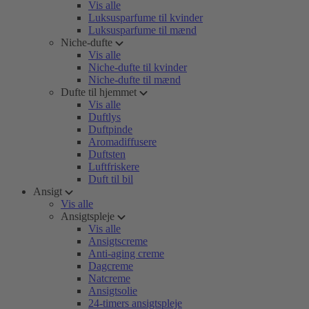
Vis alle
Luksusparfume til kvinder
Luksusparfume til mænd
Niche-dufte
Vis alle
Niche-dufte til kvinder
Niche-dufte til mænd
Dufte til hjemmet
Vis alle
Duftlys
Duftpinde
Aromadiffusere
Duftsten
Luftfriskere
Duft til bil
Ansigt
Vis alle
Ansigtspleje
Vis alle
Ansigtscreme
Anti-aging creme
Dagcreme
Natcreme
Ansigtsolie
24-timers ansigtspleje