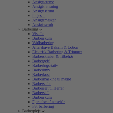
Ansigtscreme
Ansigtsrensning
Ansigtsserum
Plejesæt
Ansigtsmasker
Ansigtsscrub
Barbering
Vis alle
Barberskum
Vådbarbering
Aftershave Balsam & Lotion
Elektrisk Barbering & Trimmer
Barberskraber & Tilbehør
Barbergelé
Barberingsstativ
Barberkniv
Barberkost
Barbermaskine til mænd
Barbersæbe
Barbersæt til Herrer
Barberskål
Barberskum
Fjernelse af næsehår
Før barbering
Barberpleje