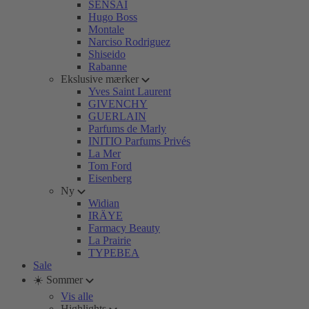
SENSAI
Hugo Boss
Montale
Narciso Rodriguez
Shiseido
Rabanne
Ekslusive mærker
Yves Saint Laurent
GIVENCHY
GUERLAIN
Parfums de Marly
INITIO Parfums Privés
La Mer
Tom Ford
Eisenberg
Ny
Widian
IRÄYE
Farmacy Beauty
La Prairie
TYPEBEA
Sale
☀️ Sommer
Vis alle
Highlights