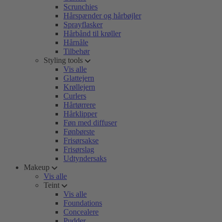
Scrunchies
Hårspænder og hårbøjler
Sprayflasker
Hårbånd til krøller
Hårnåle
Tilbehør
Styling tools
Vis alle
Glattejern
Krøllejern
Curlers
Hårtørrere
Hårklipper
Føn med diffuser
Fønbørste
Frisørsakse
Frisørslag
Udtyndersaks
Makeup
Vis alle
Teint
Vis alle
Foundations
Concealere
Pudder