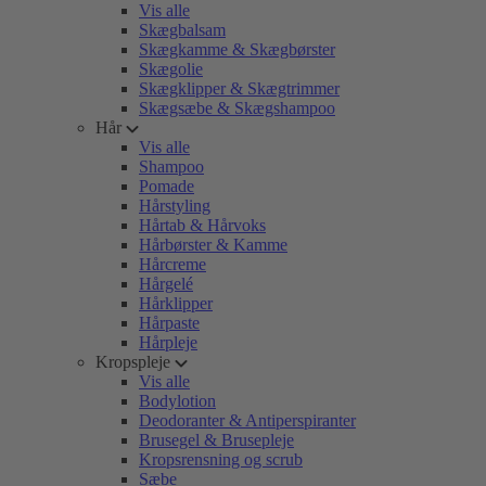
Vis alle
Skægbalsam
Skægkamme & Skægbørster
Skægolie
Skægklipper & Skægtrimmer
Skægsæbe & Skægshampoo
Hår
Vis alle
Shampoo
Pomade
Hårstyling
Hårtab & Hårvoks
Hårbørster & Kamme
Hårcreme
Hårgelé
Hårklipper
Hårpaste
Hårpleje
Kropspleje
Vis alle
Bodylotion
Deodoranter & Antiperspiranter
Brusegel & Brusepleje
Kropsrensning og scrub
Sæbe