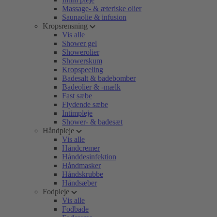
Massage- & æteriske olier
Saunaolie & infusion
Kropsrensning
Vis alle
Shower gel
Showerolier
Showerskum
Kropspeeling
Badesalt & badebomber
Badeolier & -mælk
Fast sæbe
Flydende sæbe
Intimpleje
Shower- & badesæt
Håndpleje
Vis alle
Håndcremer
Hånddesinfektion
Håndmasker
Håndskrubbe
Håndsæber
Fodpleje
Vis alle
Fodbade