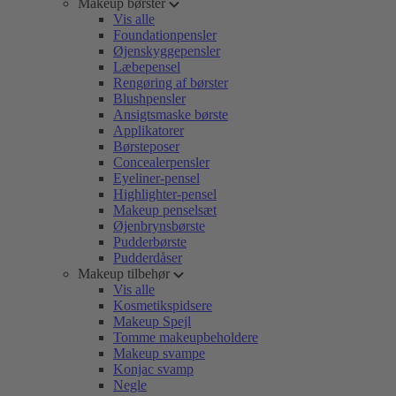
Makeup børster
Vis alle
Foundationpensler
Øjenskyggepensler
Læbepensel
Rengøring af børster
Blushpensler
Ansigtsmaske børste
Applikatorer
Børsteposer
Concealerpensler
Eyeliner-pensel
Highlighter-pensel
Makeup penselsæt
Øjenbrynsbørste
Pudderbørste
Pudderdåser
Makeup tilbehør
Vis alle
Kosmetikspidsere
Makeup Spejl
Tomme makeupbeholdere
Makeup svampe
Konjac svamp
Negle