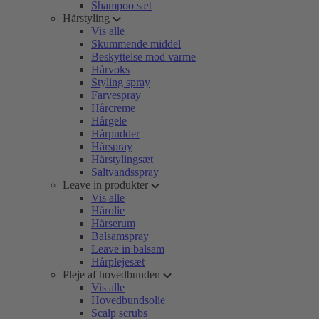
Shampoo sæt
Hårstyling
Vis alle
Skummende middel
Beskyttelse mod varme
Hårvoks
Styling spray
Farvespray
Hårcreme
Hårgele
Hårpudder
Hårspray
Hårstylingsæt
Saltvandsspray
Leave in produkter
Vis alle
Hårolie
Hårserum
Balsamspray
Leave in balsam
Hårplejesæt
Pleje af hovedbunden
Vis alle
Hovedbundsolie
Scalp scrubs