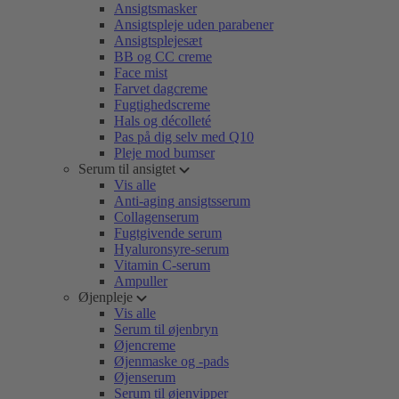
Ansigtsmasker
Ansigtspleje uden parabener
Ansigtsplejesæt
BB og CC creme
Face mist
Farvet dagcreme
Fugtighedscreme
Hals og décolleté
Pas på dig selv med Q10
Pleje mod bumser
Serum til ansigtet
Vis alle
Anti-aging ansigtsserum
Collagenserum
Fugtgivende serum
Hyaluronsyre-serum
Vitamin C-serum
Ampuller
Øjenpleje
Vis alle
Serum til øjenbryn
Øjencreme
Øjenmaske og -pads
Øjenserum
Serum til øjenvipper