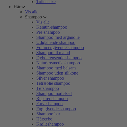
Toilettaske
Hår
Vis alle
Shampoo
Vis alle
Keratin-shampoo
Pre-shampoo
Shampoo med arganolie
Udglattende shampoo
Volumengivende shampoo
Shampoo til mænd
Dybderensende shampoo
Naturkosmetik shampoo
Shampoo med balsam
Shampoo uden silikone
Silver shampoo
Tetræolie shampoo
Tørshampoo
Shampoo mod skæl
Reparer shampoo
Farveshampoo
Fugtgivende shampoo
Shampoo bar
Hårsæbe
Krølleshampoo