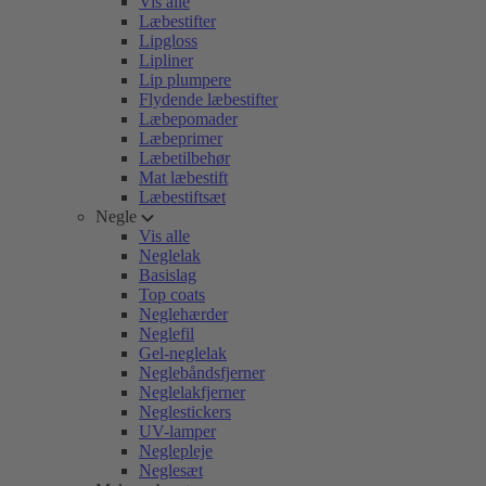
Vis alle
Læbestifter
Lipgloss
Lipliner
Lip plumpere
Flydende læbestifter
Læbepomader
Læbeprimer
Læbetilbehør
Mat læbestift
Læbestiftsæt
Negle
Vis alle
Neglelak
Basislag
Top coats
Neglehærder
Neglefil
Gel-neglelak
Neglebåndsfjerner
Neglelakfjerner
Neglestickers
UV-lamper
Neglepleje
Neglesæt