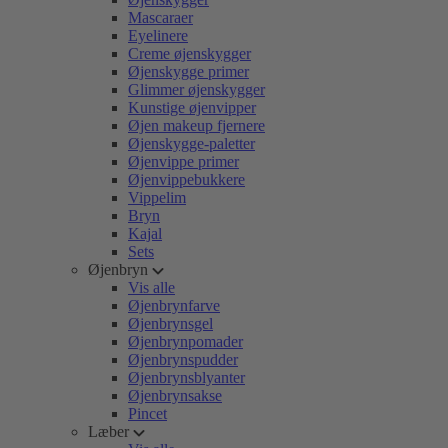
Mascaraer
Eyelinere
Creme øjenskygger
Øjenskygge primer
Glimmer øjenskygger
Kunstige øjenvipper
Øjen makeup fjernere
Øjenskygge-paletter
Øjenvippe primer
Øjenvippebukkere
Vippelim
Bryn
Kajal
Sets
Øjenbryn
Vis alle
Øjenbrynfarve
Øjenbrynsgel
Øjenbrynpomader
Øjenbrynspudder
Øjenbrynsblyanter
Øjenbrynsakse
Pincet
Læber