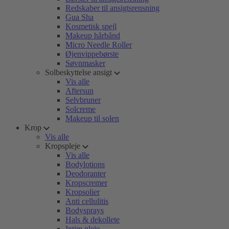
Redskaber til ansigtsrensning
Gua Sha
Kosmetisk spejl
Makeup hårbånd
Micro Needle Roller
Øjenvippebørste
Søvnmasker
Solbeskyttelse ansigt
Vis alle
Aftersun
Selvbruner
Solcreme
Makeup til solen
Krop
Vis alle
Kropspleje
Vis alle
Bodylotions
Deodoranter
Kropscremer
Kropsolier
Anti cellulitis
Bodysprays
Hals & dekollete
Intim pleje