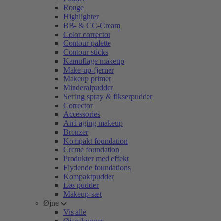
Rouge
Highlighter
BB- & CC-Cream
Color corrector
Contour palette
Contour sticks
Kamuflage makeup
Make-up-fjerner
Makeup primer
Minderalpudder
Setting spray & fikserpudder
Corrector
Accessories
Anti aging makeup
Bronzer
Kompakt foundation
Creme foundation
Produkter med effekt
Flydende foundations
Kompaktpudder
Løs pudder
Makeup-sæt
Øjne
Vis alle
Øjenskygger