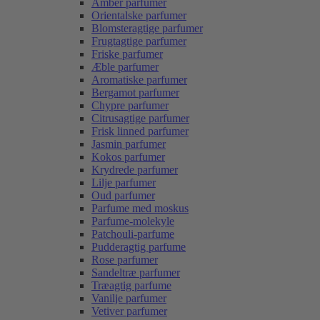
Amber parfumer
Orientalske parfumer
Blomsteragtige parfumer
Frugtagtige parfumer
Friske parfumer
Æble parfumer
Aromatiske parfumer
Bergamot parfumer
Chypre parfumer
Citrusagtige parfumer
Frisk linned parfumer
Jasmin parfumer
Kokos parfumer
Krydrede parfumer
Lilje parfumer
Oud parfumer
Parfume med moskus
Parfume-molekyle
Patchouli-parfume
Pudderagtig parfume
Rose parfumer
Sandeltræ parfumer
Træagtig parfume
Vanilje parfumer
Vetiver parfumer