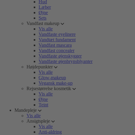
Hud
Læber
Øjne
Sets
Vandfast makeup
Vis alle
Vandfaste eyelinere
Vandtæt fundament
Vandfast mascara
Vandfast concealer
Vandfaste øjenskygger
Vandfaste øjenbrynsblyanter
Højdepunkter
Vis alle
Glow-makeup
Vegansk make-up
Rejsestørrelse kosmetik
Vis alle
Øjne
Teint
Mandepleje
Vis alle
Ansigtspleje
Vis alle
Anti-aldring