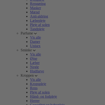
Rengøring
Masker
Mænd
Anti-aldring
Læbepleje
Pleje af solen
Tandpleje
Parfume
Vis alle
Damer
Unisex
Sminke
Vis alle
Øjne
Læber
Negle
Hudfarve
Kroppen
Vis alle
Kropspleje
Rens
Pleje af solen
Hånd- og fodpleje
Herrer
Graviditet og babypleje