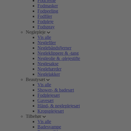
Fodcreme
Fodmasker
Fodpeeling
Fodfiler
Fodpleje
Fodspray
Neglepleje
Vis alle
Neglefiler
Neglebåndsfjerner
Negleklippere & -tang
Negleolie & -plejestifte
Neglesakse
Neglehærder
Neglelakker
Beautysæt
Vis alle
Shower- & badesæt
Fodplejesæt
Gavesæt
Hånd- & negleplejesæt
Kropsplejesæt
Tilbehør
Vis alle
Badesvampe