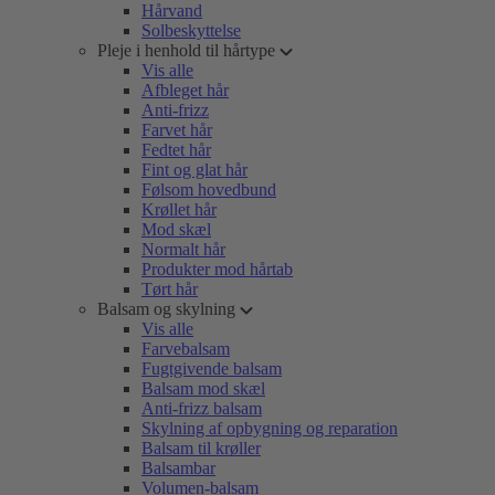
Hårvand
Solbeskyttelse
Pleje i henhold til hårtype
Vis alle
Afbleget hår
Anti-frizz
Farvet hår
Fedtet hår
Fint og glat hår
Følsom hovedbund
Krøllet hår
Mod skæl
Normalt hår
Produkter mod hårtab
Tørt hår
Balsam og skylning
Vis alle
Farvebalsam
Fugtgivende balsam
Balsam mod skæl
Anti-frizz balsam
Skylning af opbygning og reparation
Balsam til krøller
Balsambar
Volumen-balsam