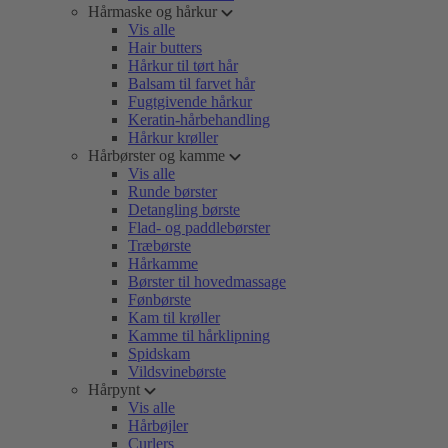
Hårmaske og hårkur
Vis alle
Hair butters
Hårkur til tørt hår
Balsam til farvet hår
Fugtgivende hårkur
Keratin-hårbehandling
Hårkur krøller
Hårbørster og kamme
Vis alle
Runde børster
Detangling børste
Flad- og paddlebørster
Træbørste
Hårkamme
Børster til hovedmassage
Fønbørste
Kam til krøller
Kamme til hårklipning
Spidskam
Vildsvinebørste
Hårpynt
Vis alle
Hårbøjler
Curlers