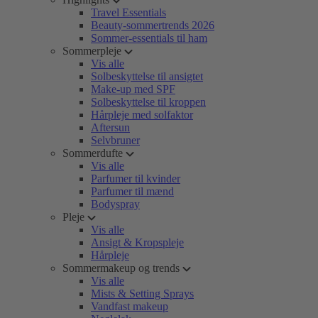
Travel Essentials
Beauty-sommertrends 2026
Sommer-essentials til ham
Sommerpleje
Vis alle
Solbeskyttelse til ansigtet
Make-up med SPF
Solbeskyttelse til kroppen
Hårpleje med solfaktor
Aftersun
Selvbruner
Sommerdufte
Vis alle
Parfumer til kvinder
Parfumer til mænd
Bodyspray
Pleje
Vis alle
Ansigt & Kropspleje
Hårpleje
Sommermakeup og trends
Vis alle
Mists & Setting Sprays
Vandfast makeup