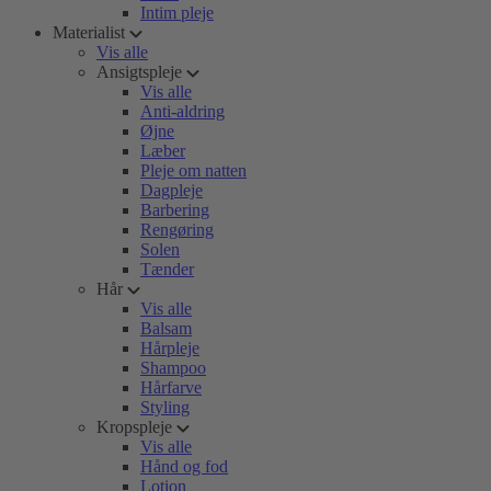
Intim pleje
Materialist
Vis alle
Ansigtspleje
Vis alle
Anti-aldring
Øjne
Læber
Pleje om natten
Dagpleje
Barbering
Rengøring
Solen
Tænder
Hår
Vis alle
Balsam
Hårpleje
Shampoo
Hårfarve
Styling
Kropspleje
Vis alle
Hånd og fod
Lotion