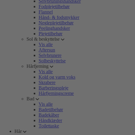
Selvbruningshandsker
Fodplejetilbehør
Flannel
Hånd- & fodsmykker
Negleplejetilbehør
Peelinghandsker
Plejetilbehør
Sol & beskyttelse
Vis alle
Aftersun
Selvbrunere
Solbeskyttelse
Hårfjerning
Vis alle
Kold og varm voks
Skrabere
Barberingspleje
Hårfjerningscreme
Bad
Vis alle
Badetilbehør
Badekåber
Håndklæder
Toilettaske
Hår