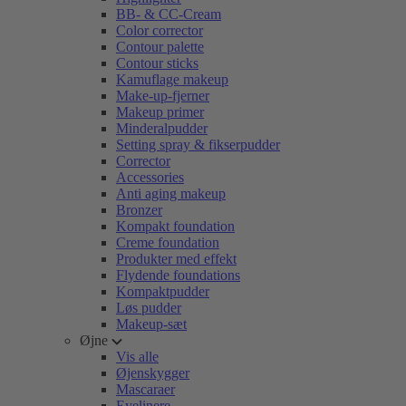
BB- & CC-Cream
Color corrector
Contour palette
Contour sticks
Kamuflage makeup
Make-up-fjerner
Makeup primer
Minderalpudder
Setting spray & fikserpudder
Corrector
Accessories
Anti aging makeup
Bronzer
Kompakt foundation
Creme foundation
Produkter med effekt
Flydende foundations
Kompaktpudder
Løs pudder
Makeup-sæt
Øjne
Vis alle
Øjenskygger
Mascaraer
Eyelinere