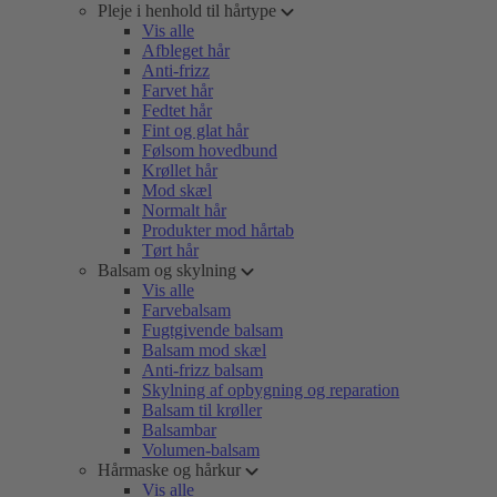
Pleje i henhold til hårtype
Vis alle
Afbleget hår
Anti-frizz
Farvet hår
Fedtet hår
Fint og glat hår
Følsom hovedbund
Krøllet hår
Mod skæl
Normalt hår
Produkter mod hårtab
Tørt hår
Balsam og skylning
Vis alle
Farvebalsam
Fugtgivende balsam
Balsam mod skæl
Anti-frizz balsam
Skylning af opbygning og reparation
Balsam til krøller
Balsambar
Volumen-balsam
Hårmaske og hårkur
Vis alle