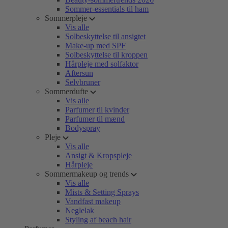
Sommer-essentials til ham
Sommerpleje
Vis alle
Solbeskyttelse til ansigtet
Make-up med SPF
Solbeskyttelse til kroppen
Hårpleje med solfaktor
Aftersun
Selvbruner
Sommerdufte
Vis alle
Parfumer til kvinder
Parfumer til mænd
Bodyspray
Pleje
Vis alle
Ansigt & Kropspleje
Hårpleje
Sommermakeup og trends
Vis alle
Mists & Setting Sprays
Vandfast makeup
Neglelak
Styling af beach hair