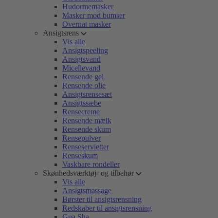
Hudormemasker
Masker mod bumser
Overnat masker
Ansigtsrens
Vis alle
Ansigtspeeling
Ansigtsvand
Micellevand
Rensende gel
Rensende olie
Ansigtsrensesæt
Ansigtssæbe
Rensecreme
Rensende mælk
Rensende skum
Rensepulver
Renseservietter
Renseskum
Vaskbare rondeller
Skønhedsværktøj- og tilbehør
Vis alle
Ansigtsmassage
Børster til ansigtsrensning
Redskaber til ansigtsrensning
Gua Sha