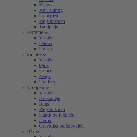
Mænd
Anti-aldring
Læbepleje
Pleje af solen
Tandpleje
Parfume
Vis alle
Damer
Unisex
Sminke
Vis alle
Øjne
Læber
Negle
Hudfarve
Kroppen
Vis alle
Kropspleje
Rens
Pleje af solen
Hånd- og fodpleje
Herrer
Graviditet og babypleje
Hår
Vis alle