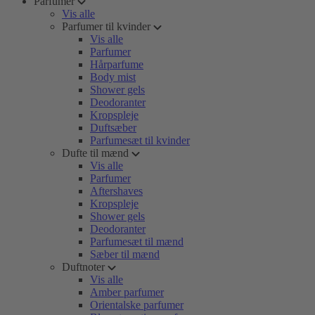
Parfumer
Vis alle
Parfumer til kvinder
Vis alle
Parfumer
Hårparfume
Body mist
Shower gels
Deodoranter
Kropspleje
Duftsæber
Parfumesæt til kvinder
Dufte til mænd
Vis alle
Parfumer
Aftershaves
Kropspleje
Shower gels
Deodoranter
Parfumesæt til mænd
Sæber til mænd
Duftnoter
Vis alle
Amber parfumer
Orientalske parfumer