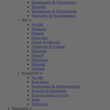
Skægkamme & Skægbørster
Skægolie
Skægklipper & Skægtrimmer
Skægsæbe & Skægshampoo
Hår
Vis alle
Shampoo
Pomade
Hårstyling
Hårtab & Hårvoks
Hårbørster & Kamme
Hårcreme
Hårgelé
Hårklipper
Hårpaste
Hårpleje
Kropspleje
Vis alle
Bodylotion
Deodoranter & Antiperspiranter
Brusegel & Brusepleje
Kropsrensning og scrub
Sæbe
Intim pleje
Materialist