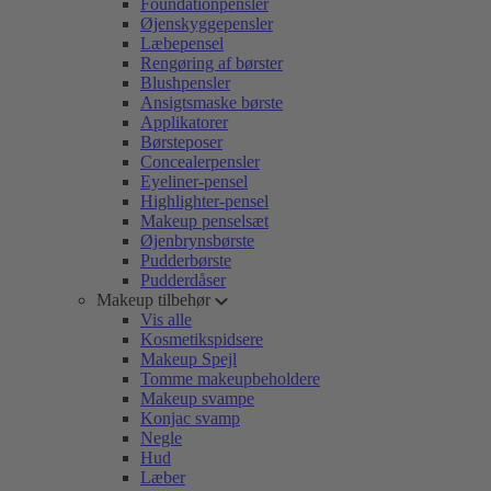
Foundationpensler
Øjenskyggepensler
Læbepensel
Rengøring af børster
Blushpensler
Ansigtsmaske børste
Applikatorer
Børsteposer
Concealerpensler
Eyeliner-pensel
Highlighter-pensel
Makeup penselsæt
Øjenbrynsbørste
Pudderbørste
Pudderdåser
Makeup tilbehør
Vis alle
Kosmetikspidsere
Makeup Spejl
Tomme makeupbeholdere
Makeup svampe
Konjac svamp
Negle
Hud
Læber