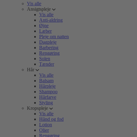
Vis alle
Ansigtspleje
Vis alle
Anti-aldring
Øjne
Læber
Pleje om natten
Dagpleje
Barbering
Rengøring
Solen
Tænder
Hår
Vis alle
Balsam
Hårpleje
Shampoo
Hårfarve
Styling
Kropspleje
Vis alle
Hånd og fod
Lotion
Olier
Rengøring