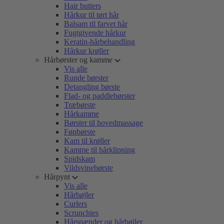
Hair butters
Hårkur til tørt hår
Balsam til farvet hår
Fugtgivende hårkur
Keratin-hårbehandling
Hårkur krøller
Hårbørster og kamme
Vis alle
Runde børster
Detangling børste
Flad- og paddlebørster
Træbørste
Hårkamme
Børster til hovedmassage
Fønbørste
Kam til krøller
Kamme til hårklipning
Spidskam
Vildsvinebørste
Hårpynt
Vis alle
Hårbøjler
Curlers
Scrunchies
Hårspænder og hårbøjler