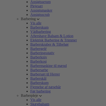
Ansigtsserum
Plejesæt
Ansigtsmasker
Ansigtsscrub
Barbering
Vis alle
Barberskum
Vådbarbering
Aftershave Balsam & Lotion
Elektrisk Barbering & Trimmer
Barberskraber & Tilbehør
Barbergelé
Barberingsstativ
Barberkniv
Barberkost
Barbermaskine til mænd
Barbersæbe
Barbersæt til Herrer
Barberskål
Barberskum
Fjernelse af næsehår
Før barbering
Barberpleje
Vis alle
Skægbalsam