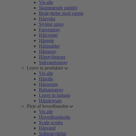
Vis alle
Skummende middel
Beskyttelse mod varme
Hårvoks
Styling spray
Farvespray
Hårcreme
Hårgele
Hårpudder
Hårspray
Hårstylingsæt
Saltvandsspray
Leave in produkter
Vis alle
Hårolie
Hårserum
Balsamspray
Leave in balsam
Hårplejesæt
Pleje af hovedbunden
Vis alle
Hovedbundsolie
Scalp scrubs
Hårvand
Solbeskyttelse