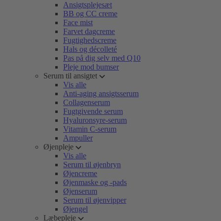
Ansigtsplejesæt
BB og CC creme
Face mist
Farvet dagcreme
Fugtighedscreme
Hals og décolleté
Pas på dig selv med Q10
Pleje mod bumser
Serum til ansigtet
Vis alle
Anti-aging ansigtsserum
Collagenserum
Fugtgivende serum
Hyaluronsyre-serum
Vitamin C-serum
Ampuller
Øjenpleje
Vis alle
Serum til øjenbryn
Øjencreme
Øjenmaske og -pads
Øjenserum
Serum til øjenvipper
Øjengel
Læbepleje