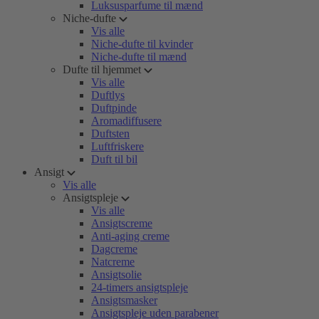
Luksusparfume til mænd
Niche-dufte
Vis alle
Niche-dufte til kvinder
Niche-dufte til mænd
Dufte til hjemmet
Vis alle
Duftlys
Duftpinde
Aromadiffusere
Duftsten
Luftfriskere
Duft til bil
Ansigt
Vis alle
Ansigtspleje
Vis alle
Ansigtscreme
Anti-aging creme
Dagcreme
Natcreme
Ansigtsolie
24-timers ansigtspleje
Ansigtsmasker
Ansigtspleje uden parabener