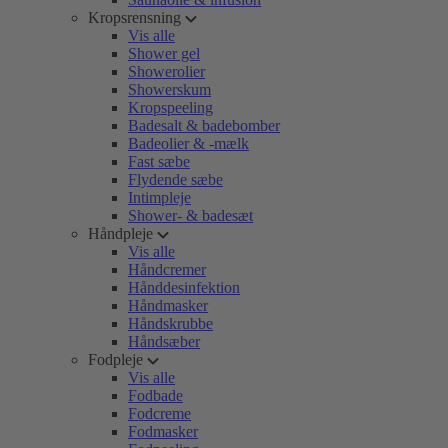
Kropsrensning
Vis alle
Shower gel
Showerolier
Showerskum
Kropspeeling
Badesalt & badebomber
Badeolier & -mælk
Fast sæbe
Flydende sæbe
Intimpleje
Shower- & badesæt
Håndpleje
Vis alle
Håndcremer
Hånddesinfektion
Håndmasker
Håndskrubbe
Håndsæber
Fodpleje
Vis alle
Fodbade
Fodcreme
Fodmasker