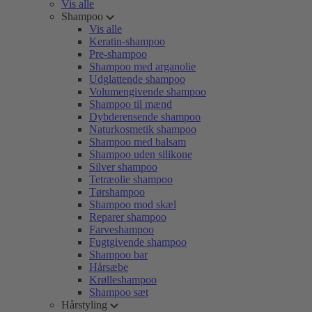
Vis alle
Shampoo
Vis alle
Keratin-shampoo
Pre-shampoo
Shampoo med arganolie
Udglattende shampoo
Volumengivende shampoo
Shampoo til mænd
Dybderensende shampoo
Naturkosmetik shampoo
Shampoo med balsam
Shampoo uden silikone
Silver shampoo
Tetræolie shampoo
Tørshampoo
Shampoo mod skæl
Reparer shampoo
Farveshampoo
Fugtgivende shampoo
Shampoo bar
Hårsæbe
Krølleshampoo
Shampoo sæt
Hårstyling