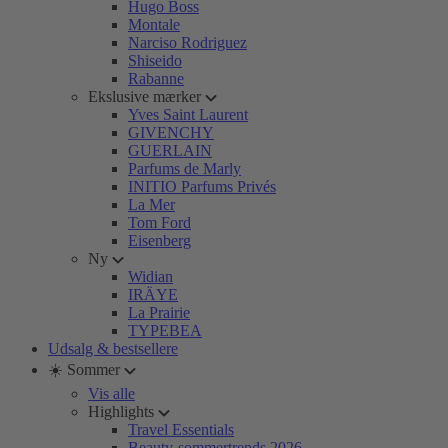
Hugo Boss
Montale
Narciso Rodriguez
Shiseido
Rabanne
Ekslusive mærker
Yves Saint Laurent
GIVENCHY
GUERLAIN
Parfums de Marly
INITIO Parfums Privés
La Mer
Tom Ford
Eisenberg
Ny
Widian
IRÄYE
La Prairie
TYPEBEA
Udsalg & bestsellere
☀️ Sommer
Vis alle
Highlights
Travel Essentials
Beauty-sommertrends 2026