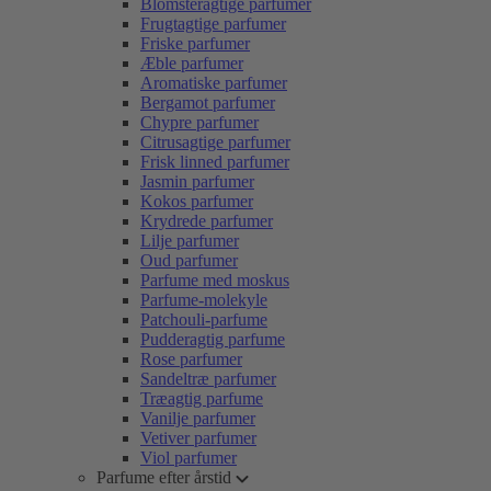
Blomsteragtige parfumer
Frugtagtige parfumer
Friske parfumer
Æble parfumer
Aromatiske parfumer
Bergamot parfumer
Chypre parfumer
Citrusagtige parfumer
Frisk linned parfumer
Jasmin parfumer
Kokos parfumer
Krydrede parfumer
Lilje parfumer
Oud parfumer
Parfume med moskus
Parfume-molekyle
Patchouli-parfume
Pudderagtig parfume
Rose parfumer
Sandeltræ parfumer
Træagtig parfume
Vanilje parfumer
Vetiver parfumer
Viol parfumer
Parfume efter årstid