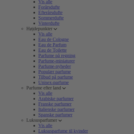
Vis alle
Forårsdufte
Efterårsdufte
Sommerdufte
Vinterdufte
Højdepunkter
Vis alle
Eau de Cologne
Eau de Parfum
Eau de Toilette
Parfume på regning
Parfume-miniaturer
Parfume-nyheder
Populær parfume
Tilbud på parfume
Unisex-parfume
Parfume efter land
Vis alle
Arabiske parfumer
Franske parfumer
Italienske parfumer
Spanske parfumer
Luksusparfumer
Vis alle
Luksusparfume til kvinder