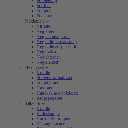
Fodpeeling
Fodfiler
Fodpleje
Fodspray
Neglepleje
Vis alle
Neglefiler
Neglebåndsfjerner
Negleklippere & -tang
Negleolie & -plejestifte
Neglesakse
Neglehærder
Neglelakker
Beautysæt
Vis alle
Shower- & badesæt
Fodplejesæt
Gavesæt
Hånd- & negleplejesæt
Kropsplejesæt
Tilbehør
Vis alle
Badesvampe
Børster til kroppen
Massagebørster