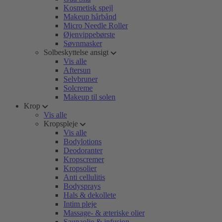
Kosmetisk spejl
Makeup hårbånd
Micro Needle Roller
Øjenvippebørste
Søvnmasker
Solbeskyttelse ansigt
Vis alle
Aftersun
Selvbruner
Solcreme
Makeup til solen
Krop
Vis alle
Kropspleje
Vis alle
Bodylotions
Deodoranter
Kropscremer
Kropsolier
Anti cellulitis
Bodysprays
Hals & dekollete
Intim pleje
Massage- & æteriske olier
Saunaolie & infusion