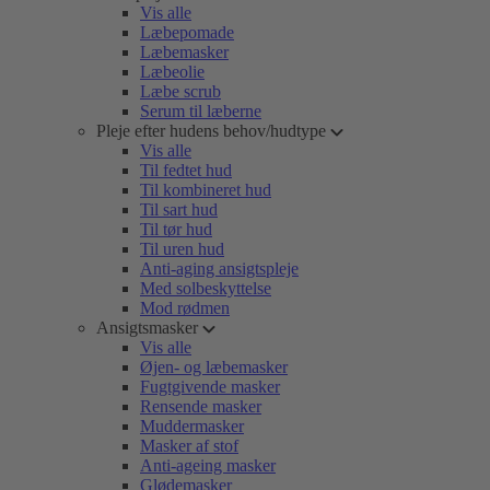
Vis alle
Læbepomade
Læbemasker
Læbeolie
Læbe scrub
Serum til læberne
Pleje efter hudens behov/hudtype
Vis alle
Til fedtet hud
Til kombineret hud
Til sart hud
Til tør hud
Til uren hud
Anti-aging ansigtspleje
Med solbeskyttelse
Mod rødmen
Ansigtsmasker
Vis alle
Øjen- og læbemasker
Fugtgivende masker
Rensende masker
Muddermasker
Masker af stof
Anti-ageing masker
Glødemasker