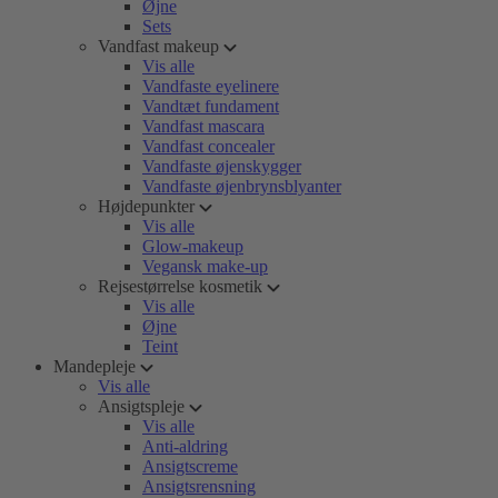
Øjne
Sets
Vandfast makeup
Vis alle
Vandfaste eyelinere
Vandtæt fundament
Vandfast mascara
Vandfast concealer
Vandfaste øjenskygger
Vandfaste øjenbrynsblyanter
Højdepunkter
Vis alle
Glow-makeup
Vegansk make-up
Rejsestørrelse kosmetik
Vis alle
Øjne
Teint
Mandepleje
Vis alle
Ansigtspleje
Vis alle
Anti-aldring
Ansigtscreme
Ansigtsrensning