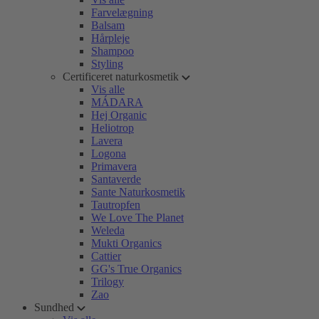
Farvelægning
Balsam
Hårpleje
Shampoo
Styling
Certificeret naturkosmetik
Vis alle
MÁDARA
Hej Organic
Heliotrop
Lavera
Logona
Primavera
Santaverde
Sante Naturkosmetik
Tautropfen
We Love The Planet
Weleda
Mukti Organics
Cattier
GG's True Organics
Trilogy
Zao
Sundhed