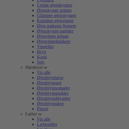
Creme øjenskygger
Øjenskygge primer
Glimmer øjenskygger
Kunstige øjenvipper
Øjen makeup fjernere
Øjenskygge-paletter
Øjenvippe primer
Øjenvippebukkere
Vippelim
Bryn
Kajal
Sets
Øjenbryn
Vis alle
Øjenbrynfarve
Øjenbrynsgel
Øjenbrynpomader
Øjenbrynspudder
Øjenbrynsblyanter
Øjenbrynsakse
Pincet
Læber
Vis alle
Læbestifter