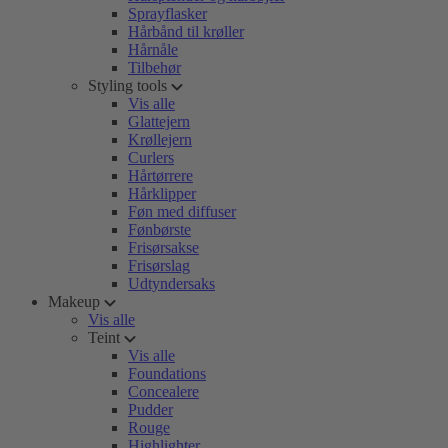
Sprayflasker
Hårbånd til krøller
Hårnåle
Tilbehør
Styling tools
Vis alle
Glattejern
Krøllejern
Curlers
Hårtørrere
Hårklipper
Føn med diffuser
Fønbørste
Frisørsakse
Frisørslag
Udtyndersaks
Makeup
Vis alle
Teint
Vis alle
Foundations
Concealere
Pudder
Rouge
Highlighter