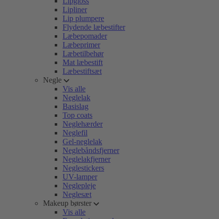
Lipgloss
Lipliner
Lip plumpere
Flydende læbestifter
Læbepomader
Læbeprimer
Læbetilbehør
Mat læbestift
Læbestiftsæt
Negle
Vis alle
Neglelak
Basislag
Top coats
Neglehærder
Neglefil
Gel-neglelak
Neglebåndsfjerner
Neglelakfjerner
Neglestickers
UV-lamper
Neglepleje
Neglesæt
Makeup børster
Vis alle