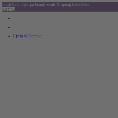
Flash Sale: Spar på beauty deals & opdag bestsellere
Køb nu
Hjælp & Kontakt