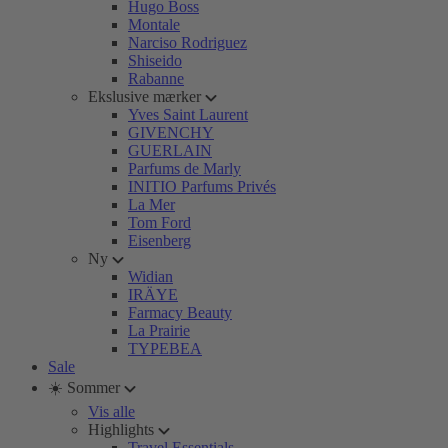
Hugo Boss
Montale
Narciso Rodriguez
Shiseido
Rabanne
Ekslusive mærker
Yves Saint Laurent
GIVENCHY
GUERLAIN
Parfums de Marly
INITIO Parfums Privés
La Mer
Tom Ford
Eisenberg
Ny
Widian
IRÄYE
Farmacy Beauty
La Prairie
TYPEBEA
Sale
☀️ Sommer
Vis alle
Highlights
Travel Essentials