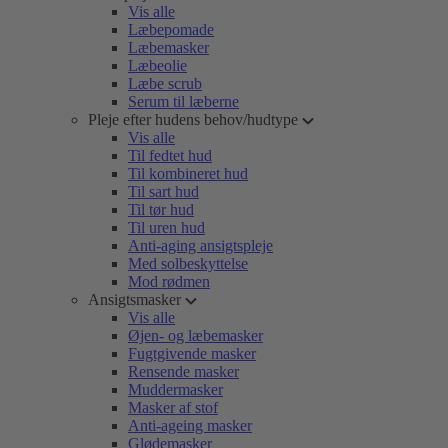
Vis alle
Læbepomade
Læbemasker
Læbeolie
Læbe scrub
Serum til læberne
Pleje efter hudens behov/hudtype
Vis alle
Til fedtet hud
Til kombineret hud
Til sart hud
Til tør hud
Til uren hud
Anti-aging ansigtspleje
Med solbeskyttelse
Mod rødmen
Ansigtsmasker
Vis alle
Øjen- og læbemasker
Fugtgivende masker
Rensende masker
Muddermasker
Masker af stof
Anti-ageing masker
Glødemasker