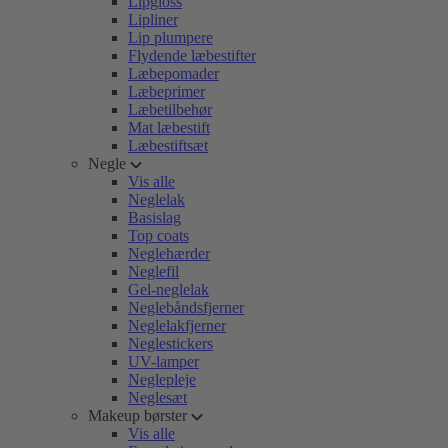
Lipgloss
Lipliner
Lip plumpere
Flydende læbestifter
Læbepomader
Læbeprimer
Læbetilbehør
Mat læbestift
Læbestiftsæt
Negle
Vis alle
Neglelak
Basislag
Top coats
Neglehærder
Neglefil
Gel-neglelak
Neglebåndsfjerner
Neglelakfjerner
Neglestickers
UV-lamper
Neglepleje
Neglesæt
Makeup børster
Vis alle