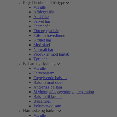
Pleje i henhold til hårtype
Vis alle
Afbleget hår
Anti-frizz
Farvet hår
Fedtet hår
Fint og glat hår
Følsom hovedbund
Krøllet hår
Mod skæl
Normalt hår
Produkter mod hårtab
Tørt hår
Balsam og skylning
Vis alle
Farvebalsam
Fugtgivende balsam
Balsam mod skæl
Anti-frizz balsam
Skylning af opbygning og reparation
Balsam til krøller
Balsambar
Volumen-balsam
Hårmaske og hårkur
Vis alle