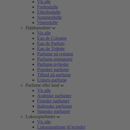
Vis alle
Forårsdufte
Efterårsdufte
Sommerdufte
Vinterdufte
Højdepunkter
Vis alle
Eau de Cologne
Eau de Parfum
Eau de Toilette
Parfume på regning
Parfume-miniaturer
Parfume-nyheder
Populær parfume
Tilbud på parfume
Unisex-parfume
Parfume efter land
Vis alle
Arabiske parfumer
Franske parfumer
Italienske parfumer
Spanske parfumer
Luksusparfumer
Vis alle
Luksusparfume til kvinder