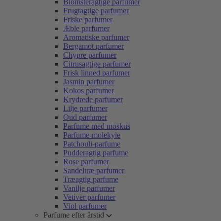
Blomsteragtige parfumer
Frugtagtige parfumer
Friske parfumer
Æble parfumer
Aromatiske parfumer
Bergamot parfumer
Chypre parfumer
Citrusagtige parfumer
Frisk linned parfumer
Jasmin parfumer
Kokos parfumer
Krydrede parfumer
Lilje parfumer
Oud parfumer
Parfume med moskus
Parfume-molekyle
Patchouli-parfume
Pudderagtig parfume
Rose parfumer
Sandeltræ parfumer
Træagtig parfume
Vanilje parfumer
Vetiver parfumer
Viol parfumer
Parfume efter årstid