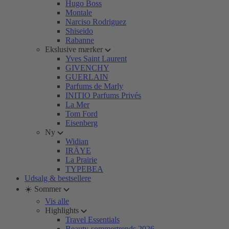
Hugo Boss
Montale
Narciso Rodriguez
Shiseido
Rabanne
Ekslusive mærker
Yves Saint Laurent
GIVENCHY
GUERLAIN
Parfums de Marly
INITIO Parfums Privés
La Mer
Tom Ford
Eisenberg
Ny
Widian
IRÄYE
La Prairie
TYPEBEA
Udsalg & bestsellere
☀️ Sommer
Vis alle
Highlights
Travel Essentials
Beauty-sommertrends 2026