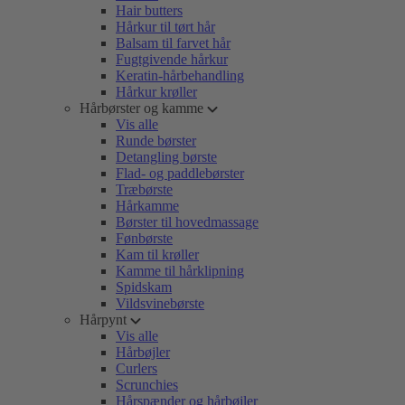
Hair butters
Hårkur til tørt hår
Balsam til farvet hår
Fugtgivende hårkur
Keratin-hårbehandling
Hårkur krøller
Hårbørster og kamme
Vis alle
Runde børster
Detangling børste
Flad- og paddlebørster
Træbørste
Hårkamme
Børster til hovedmassage
Fønbørste
Kam til krøller
Kamme til hårklipning
Spidskam
Vildsvinebørste
Hårpynt
Vis alle
Hårbøjler
Curlers
Scrunchies
Hårspænder og hårbøjler