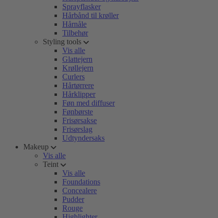
Sprayflasker
Hårbånd til krøller
Hårnåle
Tilbehør
Styling tools
Vis alle
Glattejern
Krøllejern
Curlers
Hårtørrere
Hårklipper
Føn med diffuser
Fønbørste
Frisørsakse
Frisørslag
Udtyndersaks
Makeup
Vis alle
Teint
Vis alle
Foundations
Concealere
Pudder
Rouge
Highlighter