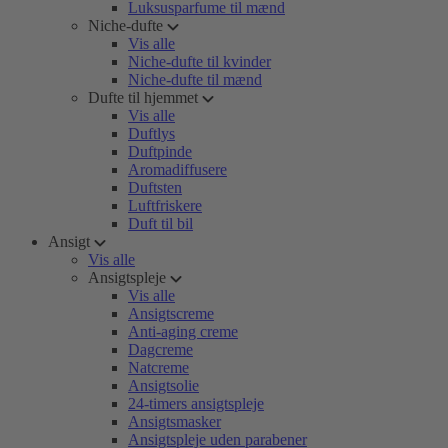
Luksusparfume til mænd
Niche-dufte
Vis alle
Niche-dufte til kvinder
Niche-dufte til mænd
Dufte til hjemmet
Vis alle
Duftlys
Duftpinde
Aromadiffusere
Duftsten
Luftfriskere
Duft til bil
Ansigt
Vis alle
Ansigtspleje
Vis alle
Ansigtscreme
Anti-aging creme
Dagcreme
Natcreme
Ansigtsolie
24-timers ansigtspleje
Ansigtsmasker
Ansigtspleje uden parabener