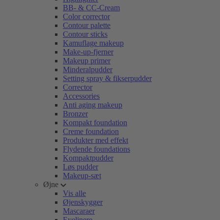
BB- & CC-Cream
Color corrector
Contour palette
Contour sticks
Kamuflage makeup
Make-up-fjerner
Makeup primer
Minderalpudder
Setting spray & fikserpudder
Corrector
Accessories
Anti aging makeup
Bronzer
Kompakt foundation
Creme foundation
Produkter med effekt
Flydende foundations
Kompaktpudder
Løs pudder
Makeup-sæt
Øjne
Vis alle
Øjenskygger
Mascaraer
Eyelinere