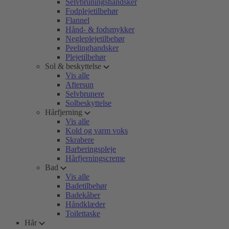
Selvbruningshandsker
Fodplejetilbehør
Flannel
Hånd- & fodsmykker
Negleplejetilbehør
Peelinghandsker
Plejetilbehør
Sol & beskyttelse
Vis alle
Aftersun
Selvbrunere
Solbeskyttelse
Hårfjerning
Vis alle
Kold og varm voks
Skrabere
Barberingspleje
Hårfjerningscreme
Bad
Vis alle
Badetilbehør
Badekåber
Håndklæder
Toilettaske
Hår