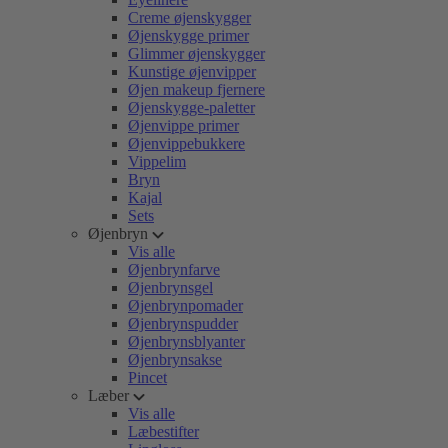
Creme øjenskygger
Øjenskygge primer
Glimmer øjenskygger
Kunstige øjenvipper
Øjen makeup fjernere
Øjenskygge-paletter
Øjenvippe primer
Øjenvippebukkere
Vippelim
Bryn
Kajal
Sets
Øjenbryn
Vis alle
Øjenbrynfarve
Øjenbrynsgel
Øjenbrynpomader
Øjenbrynspudder
Øjenbrynsblyanter
Øjenbrynsakse
Pincet
Læber
Vis alle
Læbestifter