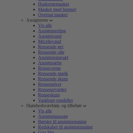
Hudormemasker
Masker mod bumser
Overnat masker
Ansigtsrens
Vis alle
Ansigtspeeling
Ansigtsvand
Micellevand
Rensende gel
Rensende olie
Ansigtsrensesæt
Ansigtssæbe
Rensecreme
Rensende mælk
Rensende skum
Rensepulver
Renseservietter
Renseskum
Vaskbare rondeller
Skønhedsværktøj- og tilbehør
Vis alle
Ansigtsmassage
Børster til ansigtsrensning
Redskaber til ansigtsrensning
Gua Sha