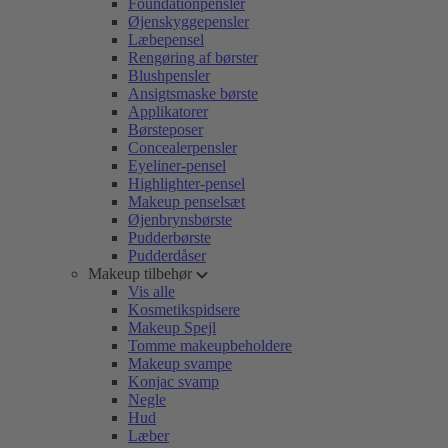
Foundationpensler
Øjenskyggepensler
Læbepensel
Rengøring af børster
Blushpensler
Ansigtsmaske børste
Applikatorer
Børsteposer
Concealerpensler
Eyeliner-pensel
Highlighter-pensel
Makeup penselsæt
Øjenbrynsbørste
Pudderbørste
Pudderdåser
Makeup tilbehør
Vis alle
Kosmetikspidsere
Makeup Spejl
Tomme makeupbeholdere
Makeup svampe
Konjac svamp
Negle
Hud
Læber