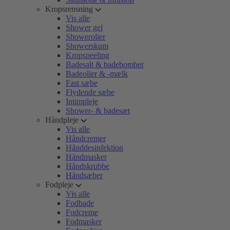
Kropsrensning
Vis alle
Shower gel
Showerolier
Showerskum
Kropspeeling
Badesalt & badebomber
Badeolier & -mælk
Fast sæbe
Flydende sæbe
Intimpleje
Shower- & badesæt
Håndpleje
Vis alle
Håndcremer
Hånddesinfektion
Håndmasker
Håndskrubbe
Håndsæber
Fodpleje
Vis alle
Fodbade
Fodcreme
Fodmasker