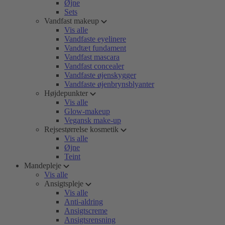
Øjne
Sets
Vandfast makeup
Vis alle
Vandfaste eyelinere
Vandtæt fundament
Vandfast mascara
Vandfast concealer
Vandfaste øjenskygger
Vandfaste øjenbrynsblyanter
Højdepunkter
Vis alle
Glow-makeup
Vegansk make-up
Rejsestørrelse kosmetik
Vis alle
Øjne
Teint
Mandepleje
Vis alle
Ansigtspleje
Vis alle
Anti-aldring
Ansigtscreme
Ansigtsrensning