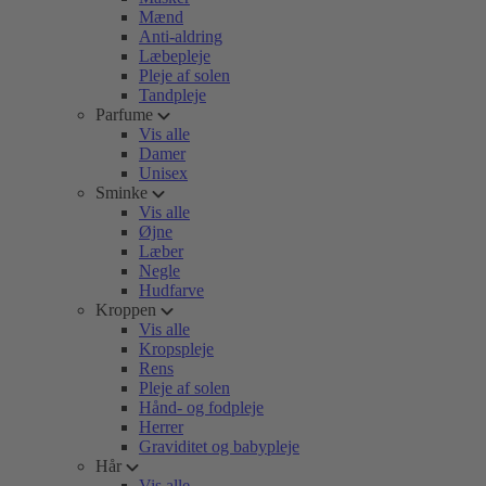
Mænd
Anti-aldring
Læbepleje
Pleje af solen
Tandpleje
Parfume
Vis alle
Damer
Unisex
Sminke
Vis alle
Øjne
Læber
Negle
Hudfarve
Kroppen
Vis alle
Kropspleje
Rens
Pleje af solen
Hånd- og fodpleje
Herrer
Graviditet og babypleje
Hår
Vis alle