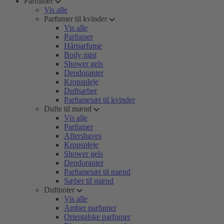
Parfumer
Vis alle
Parfumer til kvinder
Vis alle
Parfumer
Hårparfume
Body mist
Shower gels
Deodoranter
Kropspleje
Duftsæber
Parfumesæt til kvinder
Dufte til mænd
Vis alle
Parfumer
Aftershaves
Kropspleje
Shower gels
Deodoranter
Parfumesæt til mænd
Sæber til mænd
Duftnoter
Vis alle
Amber parfumer
Orientalske parfumer