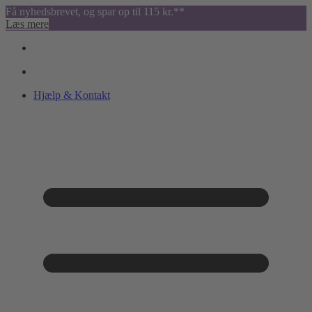
Få nyhedsbrevet, og spar op til 115 kr.**
Læs mere
Hjælp & Kontakt