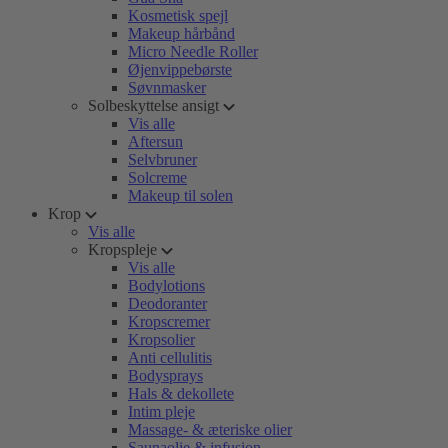
Kosmetisk spejl
Makeup hårbånd
Micro Needle Roller
Øjenvippebørste
Søvnmasker
Solbeskyttelse ansigt
Vis alle
Aftersun
Selvbruner
Solcreme
Makeup til solen
Krop
Vis alle
Kropspleje
Vis alle
Bodylotions
Deodoranter
Kropscremer
Kropsolier
Anti cellulitis
Bodysprays
Hals & dekollete
Intim pleje
Massage- & æteriske olier
Saunaolie & infusion