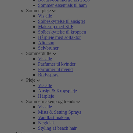
Sommer-essentials til ham
Sommerpleje
Vis alle
Solbeskyttelse til ansigtet
Make-up med SPF
Solbeskyttelse til kroppen
Hårpleje med solfaktor
Aftersun
Selvbruner
Sommerdufte
Vis alle
Parfumer til kvinder
Parfumer til mænd
Bodyspray
Pleje
Vis alle
Ansigt & Kropspleje
Hårpleje
Sommermakeup og trends
Vis alle
Mists & Setting Sprays
Vandfast makeup
Neglelak
Styling af beach hair