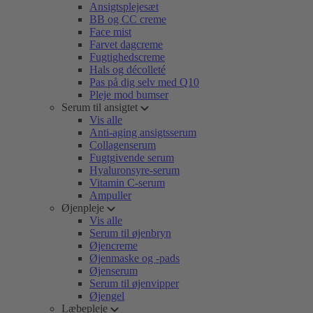
Ansigtsplejesæt
BB og CC creme
Face mist
Farvet dagcreme
Fugtighedscreme
Hals og décolleté
Pas på dig selv med Q10
Pleje mod bumser
Serum til ansigtet
Vis alle
Anti-aging ansigtsserum
Collagenserum
Fugtgivende serum
Hyaluronsyre-serum
Vitamin C-serum
Ampuller
Øjenpleje
Vis alle
Serum til øjenbryn
Øjencreme
Øjenmaske og -pads
Øjenserum
Serum til øjenvipper
Øjengel
Læbepleje