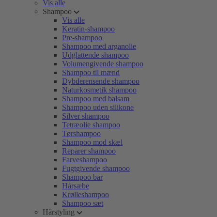
Vis alle
Shampoo
Vis alle
Keratin-shampoo
Pre-shampoo
Shampoo med arganolie
Udglattende shampoo
Volumengivende shampoo
Shampoo til mænd
Dybderensende shampoo
Naturkosmetik shampoo
Shampoo med balsam
Shampoo uden silikone
Silver shampoo
Tetræolie shampoo
Tørshampoo
Shampoo mod skæl
Reparer shampoo
Farveshampoo
Fugtgivende shampoo
Shampoo bar
Hårsæbe
Krølleshampoo
Shampoo sæt
Hårstyling