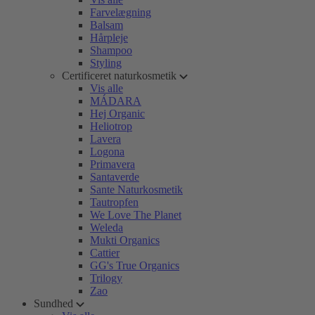
Farvelægning
Balsam
Hårpleje
Shampoo
Styling
Certificeret naturkosmetik
Vis alle
MÁDARA
Hej Organic
Heliotrop
Lavera
Logona
Primavera
Santaverde
Sante Naturkosmetik
Tautropfen
We Love The Planet
Weleda
Mukti Organics
Cattier
GG's True Organics
Trilogy
Zao
Sundhed