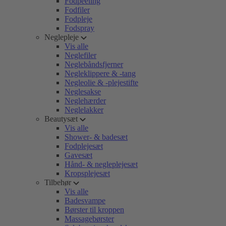
Fodpeeling
Fodfiler
Fodpleje
Fodspray
Neglepleje
Vis alle
Neglefiler
Neglebåndsfjerner
Negleklippere & -tang
Negleolie & -plejestifte
Neglesakse
Neglehærder
Neglelakker
Beautysæt
Vis alle
Shower- & badesæt
Fodplejesæt
Gavesæt
Hånd- & negleplejesæt
Kropsplejesæt
Tilbehør
Vis alle
Badesvampe
Børster til kroppen
Massagebørster