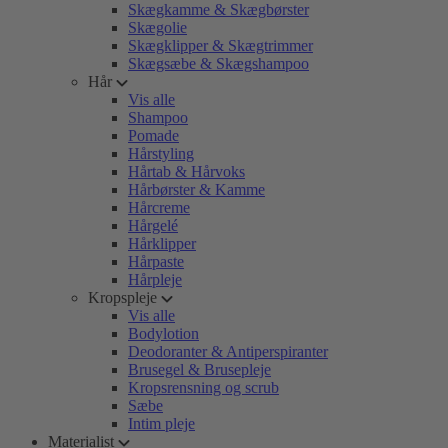
Skægkamme & Skægbørster
Skægolie
Skægklipper & Skægtrimmer
Skægsæbe & Skægshampoo
Hår
Vis alle
Shampoo
Pomade
Hårstyling
Hårtab & Hårvoks
Hårbørster & Kamme
Hårcreme
Hårgelé
Hårklipper
Hårpaste
Hårpleje
Kropspleje
Vis alle
Bodylotion
Deodoranter & Antiperspiranter
Brusegel & Brusepleje
Kropsrensning og scrub
Sæbe
Intim pleje
Materialist