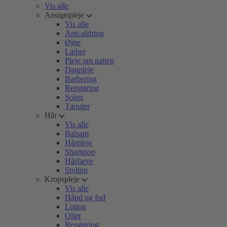
Vis alle
Ansigtspleje
Vis alle
Anti-aldring
Øjne
Læber
Pleje om natten
Dagpleje
Barbering
Rengøring
Solen
Tænder
Hår
Vis alle
Balsam
Hårpleje
Shampoo
Hårfarve
Styling
Kropspleje
Vis alle
Hånd og fod
Lotion
Olier
Rengøring