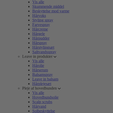
Vis alle
Skummende middel
Beskyttelse mod varme
Hårvoks
Styling spray
Farvespray
Hårcreme
Hårgele
Hårpudder
Hårspray
Hårstylingsæt
Saltvandsspray
Leave in produkter
Vis alle
Hårolie
Hårserum
Balsamspray
Leave in balsam
Hårplejesæt
Pleje af hovedbunden
Vis alle
Hovedbundsolie
Scalp scrubs
Hårvand
Solbeskyttelse