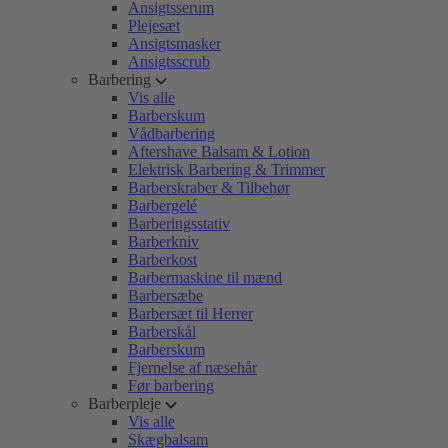
Ansigtsserum
Plejesæt
Ansigtsmasker
Ansigtsscrub
Barbering
Vis alle
Barberskum
Vådbarbering
Aftershave Balsam & Lotion
Elektrisk Barbering & Trimmer
Barberskraber & Tilbehør
Barbergelé
Barberingsstativ
Barberkniv
Barberkost
Barbermaskine til mænd
Barbersæbe
Barbersæt til Herrer
Barberskål
Barberskum
Fjernelse af næsehår
Før barbering
Barberpleje
Vis alle
Skægbalsam