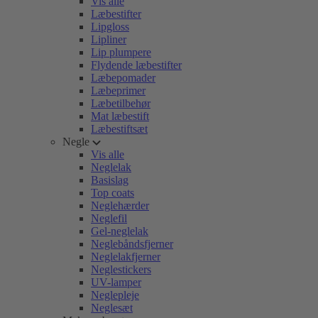
Vis alle
Læbestifter
Lipgloss
Lipliner
Lip plumpere
Flydende læbestifter
Læbepomader
Læbeprimer
Læbetilbehør
Mat læbestift
Læbestiftsæt
Negle
Vis alle
Neglelak
Basislag
Top coats
Neglehærder
Neglefil
Gel-neglelak
Neglebåndsfjerner
Neglelakfjerner
Neglestickers
UV-lamper
Neglepleje
Neglesæt