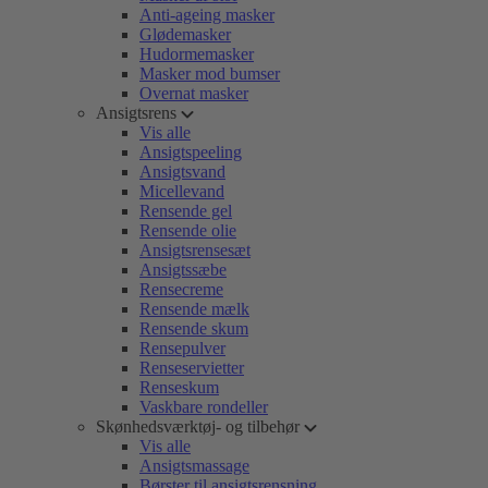
Anti-ageing masker
Glødemasker
Hudormemasker
Masker mod bumser
Overnat masker
Ansigtsrens
Vis alle
Ansigtspeeling
Ansigtsvand
Micellevand
Rensende gel
Rensende olie
Ansigtsrensesæt
Ansigtssæbe
Rensecreme
Rensende mælk
Rensende skum
Rensepulver
Renseservietter
Renseskum
Vaskbare rondeller
Skønhedsværktøj- og tilbehør
Vis alle
Ansigtsmassage
Børster til ansigtsrensning