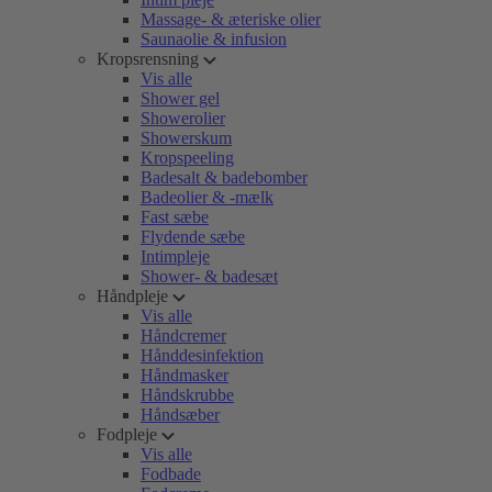
Massage- & æteriske olier
Saunaolie & infusion
Kropsrensning
Vis alle
Shower gel
Showerolier
Showerskum
Kropspeeling
Badesalt & badebomber
Badeolier & -mælk
Fast sæbe
Flydende sæbe
Intimpleje
Shower- & badesæt
Håndpleje
Vis alle
Håndcremer
Hånddesinfektion
Håndmasker
Håndskrubbe
Håndsæber
Fodpleje
Vis alle
Fodbade