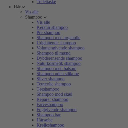
Toilettaske
Hår
Vis alle
Shampoo
Vis alle
Keratin-shampoo
Pre-shampoo
Shampoo med arganolie
Udglattende shampoo
Volumengivende shampoo
Shampoo til mænd
Dybderensende shampoo
Naturkosmetik shampoo
Shampoo med balsam
Shampoo uden silikone
Silver shampoo
Tetræolie shampoo
Tørshampoo
Shampoo mod skæl
Reparer shampoo
Farveshampoo
Fugtgivende shampoo
Shampoo bar
Hårsæbe
Krølleshampoo