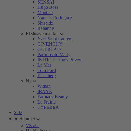
SENSAI
Hugo Boss
Montale
Narciso Rodriguez
Shiseido
Rabanne
Ekslusive mærker
Yves Saint Laurent
GIVENCHY
GUERLAIN
Parfums de Marly
INITIO Parfums Privés
La Mer
Tom Ford
Eisenberg
Ny
Widian
IRÄYE
Farmacy Beauty
La Prairie
TYPEBEA
Sale
☀️ Sommer
Vis alle
Highlights