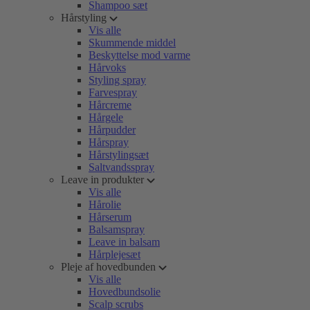
Shampoo sæt
Hårstyling
Vis alle
Skummende middel
Beskyttelse mod varme
Hårvoks
Styling spray
Farvespray
Hårcreme
Hårgele
Hårpudder
Hårspray
Hårstylingsæt
Saltvandsspray
Leave in produkter
Vis alle
Hårolie
Hårserum
Balsamspray
Leave in balsam
Hårplejesæt
Pleje af hovedbunden
Vis alle
Hovedbundsolie
Scalp scrubs