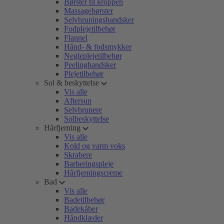
Børster til kroppen
Massagebørster
Selvbruningshandsker
Fodplejetilbehør
Flannel
Hånd- & fodsmykker
Negleplejetilbehør
Peelinghandsker
Plejetilbehør
Sol & beskyttelse
Vis alle
Aftersun
Selvbrunere
Solbeskyttelse
Hårfjerning
Vis alle
Kold og varm voks
Skrabere
Barberingspleje
Hårfjerningscreme
Bad
Vis alle
Badetilbehør
Badekåber
Håndklæder