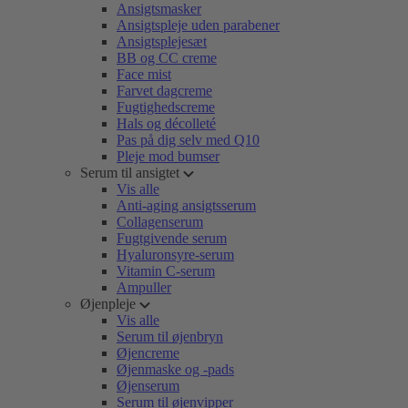
Ansigtsmasker
Ansigtspleje uden parabener
Ansigtsplejesæt
BB og CC creme
Face mist
Farvet dagcreme
Fugtighedscreme
Hals og décolleté
Pas på dig selv med Q10
Pleje mod bumser
Serum til ansigtet
Vis alle
Anti-aging ansigtsserum
Collagenserum
Fugtgivende serum
Hyaluronsyre-serum
Vitamin C-serum
Ampuller
Øjenpleje
Vis alle
Serum til øjenbryn
Øjencreme
Øjenmaske og -pads
Øjenserum
Serum til øjenvipper