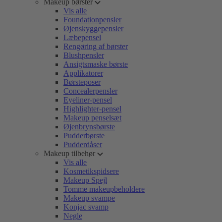
Makeup børster
Vis alle
Foundationpensler
Øjenskyggepensler
Læbepensel
Rengøring af børster
Blushpensler
Ansigtsmaske børste
Applikatorer
Børsteposer
Concealerpensler
Eyeliner-pensel
Highlighter-pensel
Makeup penselsæt
Øjenbrynsbørste
Pudderbørste
Pudderdåser
Makeup tilbehør
Vis alle
Kosmetikspidsere
Makeup Spejl
Tomme makeupbeholdere
Makeup svampe
Konjac svamp
Negle