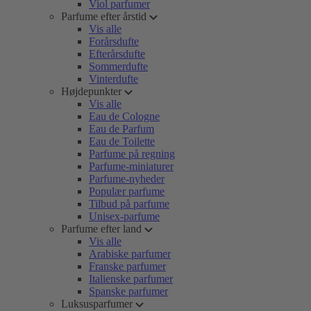
Viol parfumer
Parfume efter årstid
Vis alle
Forårsdufte
Efterårsdufte
Sommerdufte
Vinterdufte
Højdepunkter
Vis alle
Eau de Cologne
Eau de Parfum
Eau de Toilette
Parfume på regning
Parfume-miniaturer
Parfume-nyheder
Populær parfume
Tilbud på parfume
Unisex-parfume
Parfume efter land
Vis alle
Arabiske parfumer
Franske parfumer
Italienske parfumer
Spanske parfumer
Luksusparfumer