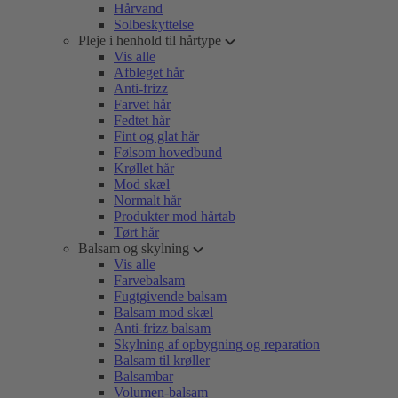
Hårvand
Solbeskyttelse
Pleje i henhold til hårtype
Vis alle
Afbleget hår
Anti-frizz
Farvet hår
Fedtet hår
Fint og glat hår
Følsom hovedbund
Krøllet hår
Mod skæl
Normalt hår
Produkter mod hårtab
Tørt hår
Balsam og skylning
Vis alle
Farvebalsam
Fugtgivende balsam
Balsam mod skæl
Anti-frizz balsam
Skylning af opbygning og reparation
Balsam til krøller
Balsambar
Volumen-balsam