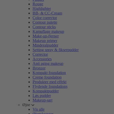
Rouge
Highlighter
BB- & CC-Cream
Color corrector
Contour palette
Contour sticks
Kamuflage makeup
Make-up-fjerner
Makeup primer
Minderalpudder
Setting spray & fikserpudder
Corrector
Accessories
Anti aging makeup
Bronzer
Kompakt foundation
Creme foundation
Produkter med effekt
Flydende foundations
Kompaktpudder
Løs pudder
Makeup-sæt
Øjne
Vis alle
Øjenskygger