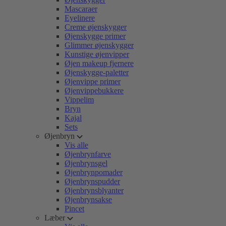
Mascaraer
Eyelinere
Creme øjenskygger
Øjenskygge primer
Glimmer øjenskygger
Kunstige øjenvipper
Øjen makeup fjernere
Øjenskygge-paletter
Øjenvippe primer
Øjenvippebukkere
Vippelim
Bryn
Kajal
Sets
Øjenbryn
Vis alle
Øjenbrynfarve
Øjenbrynsgel
Øjenbrynpomader
Øjenbrynspudder
Øjenbrynsblyanter
Øjenbrynsakse
Pincet
Læber