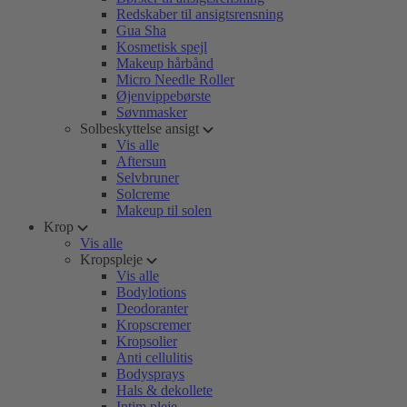
Redskaber til ansigtsrensning
Gua Sha
Kosmetisk spejl
Makeup hårbånd
Micro Needle Roller
Øjenvippebørste
Søvnmasker
Solbeskyttelse ansigt
Vis alle
Aftersun
Selvbruner
Solcreme
Makeup til solen
Krop
Vis alle
Kropspleje
Vis alle
Bodylotions
Deodoranter
Kropscremer
Kropsolier
Anti cellulitis
Bodysprays
Hals & dekollete
Intim pleje