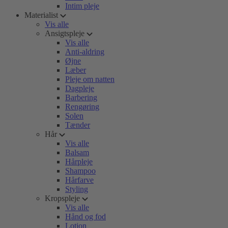
Intim pleje
Materialist
Vis alle
Ansigtspleje
Vis alle
Anti-aldring
Øjne
Læber
Pleje om natten
Dagpleje
Barbering
Rengøring
Solen
Tænder
Hår
Vis alle
Balsam
Hårpleje
Shampoo
Hårfarve
Styling
Kropspleje
Vis alle
Hånd og fod
Lotion