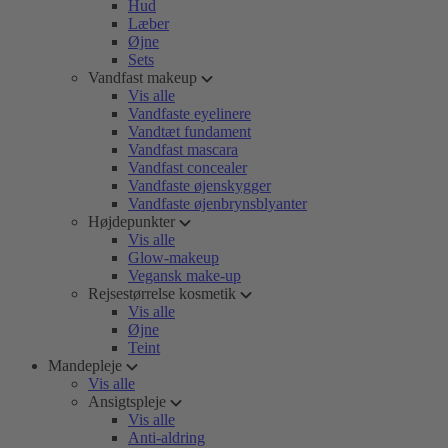
Hud
Læber
Øjne
Sets
Vandfast makeup
Vis alle
Vandfaste eyelinere
Vandtæt fundament
Vandfast mascara
Vandfast concealer
Vandfaste øjenskygger
Vandfaste øjenbrynsblyanter
Højdepunkter
Vis alle
Glow-makeup
Vegansk make-up
Rejsestørrelse kosmetik
Vis alle
Øjne
Teint
Mandepleje
Vis alle
Ansigtspleje
Vis alle
Anti-aldring