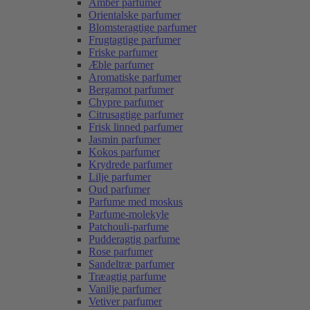
Amber parfumer
Orientalske parfumer
Blomsteragtige parfumer
Frugtagtige parfumer
Friske parfumer
Æble parfumer
Aromatiske parfumer
Bergamot parfumer
Chypre parfumer
Citrusagtige parfumer
Frisk linned parfumer
Jasmin parfumer
Kokos parfumer
Krydrede parfumer
Lilje parfumer
Oud parfumer
Parfume med moskus
Parfume-molekyle
Patchouli-parfume
Pudderagtig parfume
Rose parfumer
Sandeltræ parfumer
Træagtig parfume
Vanilje parfumer
Vetiver parfumer