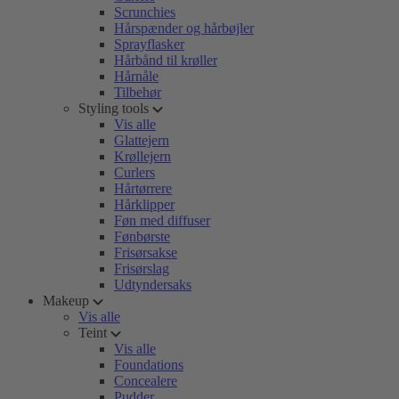
Scrunchies
Hårspænder og hårbøjler
Sprayflasker
Hårbånd til krøller
Hårnåle
Tilbehør
Styling tools
Vis alle
Glattejern
Krøllejern
Curlers
Hårtørrere
Hårklipper
Føn med diffuser
Fønbørste
Frisørsakse
Frisørslag
Udtyndersaks
Makeup
Vis alle
Teint
Vis alle
Foundations
Concealere
Pudder