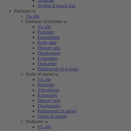
Neglelak
Styling af beach hair
Parfumer
Vis alle
Parfumer til kvinder
Vis alle
Parfumer
Hårparfume
Body mist
Shower gels
Deodoranter
Kropspleje
Duftsæber
Parfumesæt til kvinder
Dufte til mænd
Vis alle
Parfumer
Aftershaves
Kropspleje
Shower gels
Deodoranter
Parfumesæt til mænd
Sæber til mænd
Duftnoter
Vis alle