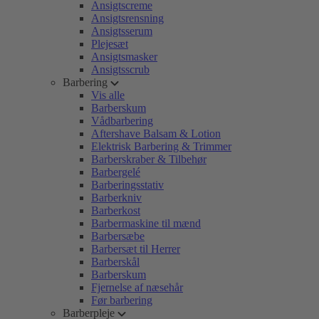
Ansigtscreme
Ansigtsrensning
Ansigtsserum
Plejesæt
Ansigtsmasker
Ansigtsscrub
Barbering
Vis alle
Barberskum
Vådbarbering
Aftershave Balsam & Lotion
Elektrisk Barbering & Trimmer
Barberskraber & Tilbehør
Barbergelé
Barberingsstativ
Barberkniv
Barberkost
Barbermaskine til mænd
Barbersæbe
Barbersæt til Herrer
Barberskål
Barberskum
Fjernelse af næsehår
Før barbering
Barberpleje