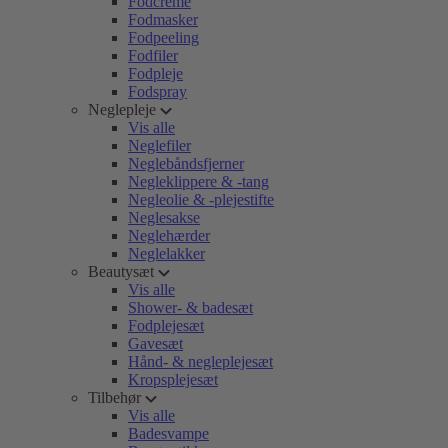
Fodcreme
Fodmasker
Fodpeeling
Fodfiler
Fodpleje
Fodspray
Neglepleje
Vis alle
Neglefiler
Neglebåndsfjerner
Negleklippere & -tang
Negleolie & -plejestifte
Neglesakse
Neglehærder
Neglelakker
Beautysæt
Vis alle
Shower- & badesæt
Fodplejesæt
Gavesæt
Hånd- & negleplejesæt
Kropsplejesæt
Tilbehør
Vis alle
Badesvampe