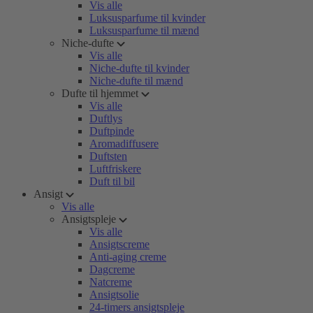
Vis alle
Luksusparfume til kvinder
Luksusparfume til mænd
Niche-dufte
Vis alle
Niche-dufte til kvinder
Niche-dufte til mænd
Dufte til hjemmet
Vis alle
Duftlys
Duftpinde
Aromadiffusere
Duftsten
Luftfriskere
Duft til bil
Ansigt
Vis alle
Ansigtspleje
Vis alle
Ansigtscreme
Anti-aging creme
Dagcreme
Natcreme
Ansigtsolie
24-timers ansigtspleje