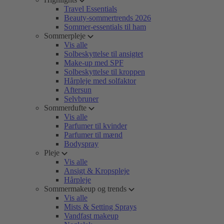
Travel Essentials
Beauty-sommertrends 2026
Sommer-essentials til ham
Sommerpleje
Vis alle
Solbeskyttelse til ansigtet
Make-up med SPF
Solbeskyttelse til kroppen
Hårpleje med solfaktor
Aftersun
Selvbruner
Sommerdufte
Vis alle
Parfumer til kvinder
Parfumer til mænd
Bodyspray
Pleje
Vis alle
Ansigt & Kropspleje
Hårpleje
Sommermakeup og trends
Vis alle
Mists & Setting Sprays
Vandfast makeup