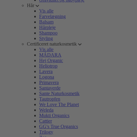
Hår
Vis alle
Farvelægning
Balsam
Hårpleje
Shampoo
Styling
Certificeret naturkosmetik
Vis alle
MÁDARA
Hej Organic
Heliotrop
Lavera
Logona
Primavera
Santaverde
Sante Naturkosmetik
Tautropfen
We Love The Planet
Weleda
Mukti Organics
Cattier
GG's True Organics
Trilogy