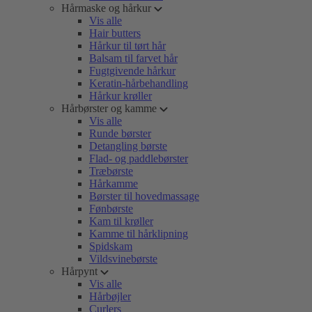
Hårmaske og hårkur
Vis alle
Hair butters
Hårkur til tørt hår
Balsam til farvet hår
Fugtgivende hårkur
Keratin-hårbehandling
Hårkur krøller
Hårbørster og kamme
Vis alle
Runde børster
Detangling børste
Flad- og paddlebørster
Træbørste
Hårkamme
Børster til hovedmassage
Fønbørste
Kam til krøller
Kamme til hårklipning
Spidskam
Vildsvinebørste
Hårpynt
Vis alle
Hårbøjler
Curlers