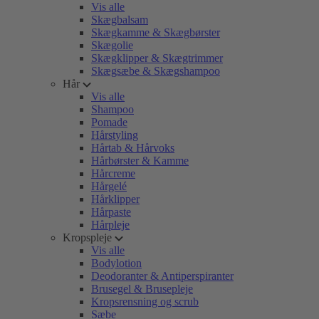
Vis alle
Skægbalsam
Skægkamme & Skægbørster
Skægolie
Skægklipper & Skægtrimmer
Skægsæbe & Skægshampoo
Hår
Vis alle
Shampoo
Pomade
Hårstyling
Hårtab & Hårvoks
Hårbørster & Kamme
Hårcreme
Hårgelé
Hårklipper
Hårpaste
Hårpleje
Kropspleje
Vis alle
Bodylotion
Deodoranter & Antiperspiranter
Brusegel & Brusepleje
Kropsrensning og scrub
Sæbe