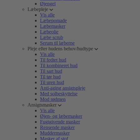
Øjengel
Læbepleje
Vis alle
Læbepomade
Læbemasker
Læbeolie
Læbe scrub
Serum til læberne
Pleje efter hudens behov/hudtype
Vis alle
Til fedtet hud
Til kombineret hud
Til sart hud
Til tør hud
Til uren hud
Anti-aging ansigtspleje
Med solbeskyttelse
Mod rødmen
Ansigtsmasker
Vis alle
Øjen- og læbemasker
Fugtgivende masker
Rensende masker
Muddermasker
Masker af stof