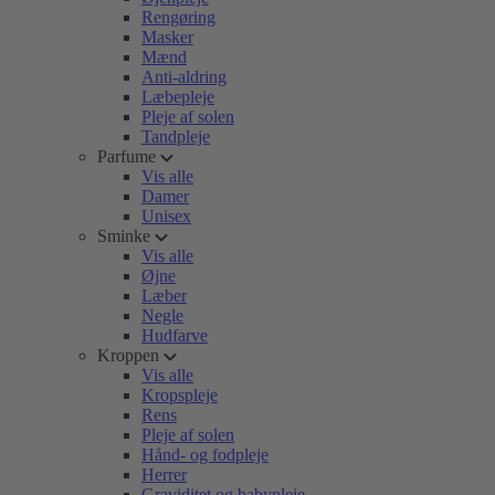
Rengøring
Masker
Mænd
Anti-aldring
Læbepleje
Pleje af solen
Tandpleje
Parfume
Vis alle
Damer
Unisex
Sminke
Vis alle
Øjne
Læber
Negle
Hudfarve
Kroppen
Vis alle
Kropspleje
Rens
Pleje af solen
Hånd- og fodpleje
Herrer
Graviditet og babypleje