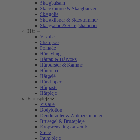
Skægbalsam
Skægkamme & Skægbørster
Skægolie
Skægklipper & Skægtrimmer
Skægsæbe & Skægshampoo
Hår
Vis alle
Shampoo
Pomade
Hårstyling
Hårtab & Hårvoks
Hårbørster & Kamme
Hårcreme
Hårgelé
Hårklipper
Hårpaste
Hårpleje
Kropspleje
Vis alle
Bodylotion
Deodoranter & Antiperspiranter
Brusegel & Brusepleje
Kropsrensning og scrub
Sæbe
Intim pleje