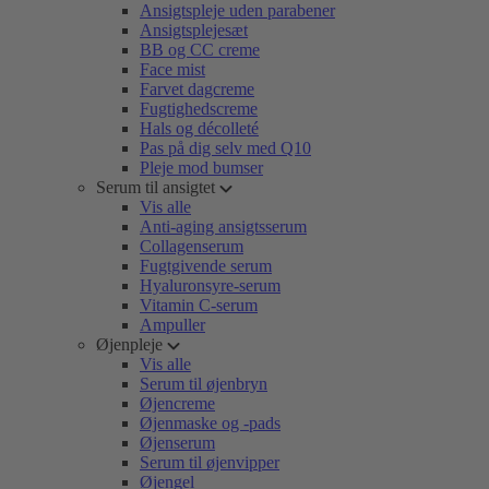
Ansigtspleje uden parabener
Ansigtsplejesæt
BB og CC creme
Face mist
Farvet dagcreme
Fugtighedscreme
Hals og décolleté
Pas på dig selv med Q10
Pleje mod bumser
Serum til ansigtet
Vis alle
Anti-aging ansigtsserum
Collagenserum
Fugtgivende serum
Hyaluronsyre-serum
Vitamin C-serum
Ampuller
Øjenpleje
Vis alle
Serum til øjenbryn
Øjencreme
Øjenmaske og -pads
Øjenserum
Serum til øjenvipper
Øjengel