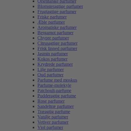
Orientalske parfumer
Blomsteragtige parfumer
Frugtagtige parfumer
Friske parfumer
Æble parfumer
Aromatiske parfumer
Bergamot parfumer
Chypre parfumer
Citrusagtige parfumer
Frisk linned parfumer
Jasmin parfumer
Kokos parfumer
Krydrede parfumer
Lilje parfumer
Oud parfumer
Parfume med moskus
Parfume-molekyle
Patchouli-parfume
Pudderagtig parfume
Rose parfumer
Sandeltræ parfumer
Træagtig parfume
Vanilje parfumer
Vetiver parfumer
Viol parfumer