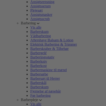
Ansigtsrensning
Ansigtsserum
Plejesæt
Ansigtsmasker
Ansigtsscrub
Barbering
Vis alle
Barberskum
Vådbarbering
Aftershave Balsam & Lotion
Elektrisk Barbering & Trimmer
Barberskraber & Tilbehør
Barbergelé
Barberingsstativ
Barberkniv
Barberkost
Barbermaskine til mænd
Barbersæbe
Barbersæt til Herrer
Barberskål
Barberskum
Fjernelse af næsehår
Før barbering
Barberpleje
Vis alle