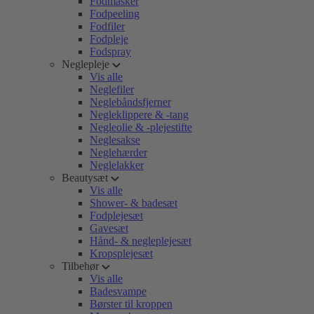
Fodmasker
Fodpeeling
Fodfiler
Fodpleje
Fodspray
Neglepleje
Vis alle
Neglefiler
Neglebåndsfjerner
Negleklippere & -tang
Negleolie & -plejestifte
Neglesakse
Neglehærder
Neglelakker
Beautysæt
Vis alle
Shower- & badesæt
Fodplejesæt
Gavesæt
Hånd- & negleplejesæt
Kropsplejesæt
Tilbehør
Vis alle
Badesvampe
Børster til kroppen