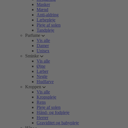
Masker
Mænd
Anti-aldring
Læbepleje
Pleje af solen
Tandpleje
Parfume
Vis alle
Damer
Unisex
Sminke
Vis alle
Øjne
Læber
Negle
Hudfarve
Kroppen
Vis alle
Kropspleje
Rens
Pleje af solen
Hånd- og fodpleje
Herrer
Graviditet og babypleje
Hår