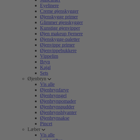
Eyelinere
Creme øjenskygger
Øjenskygge primer
Glimmer øjenskygger
Kunstige øjenvipper
Øjen makeup fjernere
Øjenskygge-paletter
Øjenvippe primer
Øjenvippebukkere
Vippelim
Bryn
Kajal
Sets
Øjenbryn
Vis alle
Øjenbrynfarve
Øjenbrynsgel
Øjenbrynpomader
Øjenbrynspudder
Øjenbrynsblyanter
Øjenbrynsakse
Pincet
Læber
Vis alle