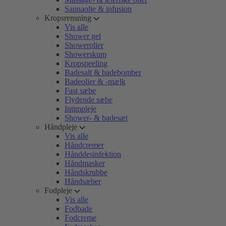
Saunaolie & infusion
Kropsrensning
Vis alle
Shower gel
Showerolier
Showerskum
Kropspeeling
Badesalt & badebomber
Badeolier & -mælk
Fast sæbe
Flydende sæbe
Intimpleje
Shower- & badesæt
Håndpleje
Vis alle
Håndcremer
Hånddesinfektion
Håndmasker
Håndskrubbe
Håndsæber
Fodpleje
Vis alle
Fodbade
Fodcreme