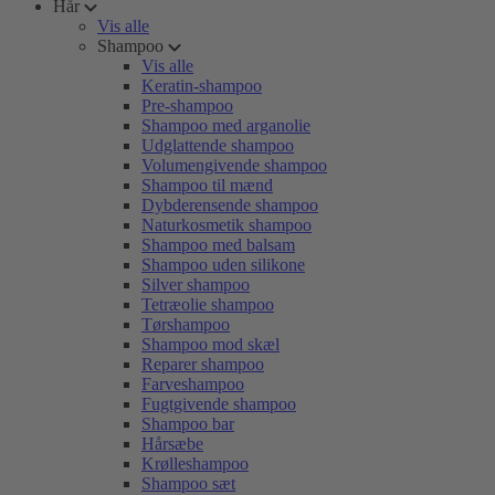
Hår
Vis alle
Shampoo
Vis alle
Keratin-shampoo
Pre-shampoo
Shampoo med arganolie
Udglattende shampoo
Volumengivende shampoo
Shampoo til mænd
Dybderensende shampoo
Naturkosmetik shampoo
Shampoo med balsam
Shampoo uden silikone
Silver shampoo
Tetræolie shampoo
Tørshampoo
Shampoo mod skæl
Reparer shampoo
Farveshampoo
Fugtgivende shampoo
Shampoo bar
Hårsæbe
Krølleshampoo
Shampoo sæt