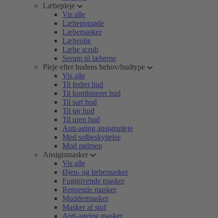
Læbepleje
Vis alle
Læbepomade
Læbemasker
Læbeolie
Læbe scrub
Serum til læberne
Pleje efter hudens behov/hudtype
Vis alle
Til fedtet hud
Til kombineret hud
Til sart hud
Til tør hud
Til uren hud
Anti-aging ansigtspleje
Med solbeskyttelse
Mod rødmen
Ansigtsmasker
Vis alle
Øjen- og læbemasker
Fugtgivende masker
Rensende masker
Muddermasker
Masker af stof
Anti-ageing masker