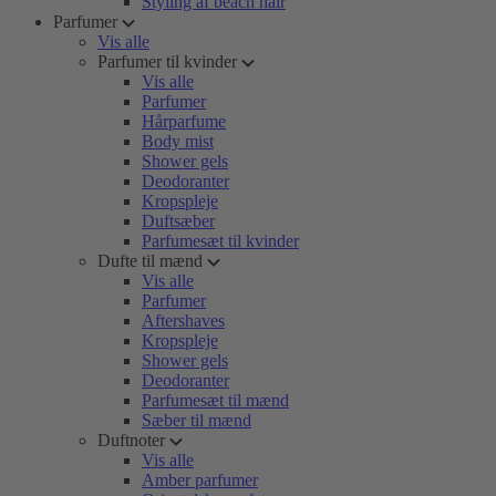
Styling af beach hair
Parfumer
Vis alle
Parfumer til kvinder
Vis alle
Parfumer
Hårparfume
Body mist
Shower gels
Deodoranter
Kropspleje
Duftsæber
Parfumesæt til kvinder
Dufte til mænd
Vis alle
Parfumer
Aftershaves
Kropspleje
Shower gels
Deodoranter
Parfumesæt til mænd
Sæber til mænd
Duftnoter
Vis alle
Amber parfumer