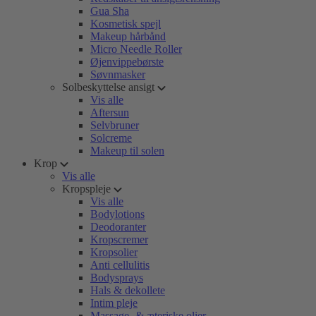
Gua Sha
Kosmetisk spejl
Makeup hårbånd
Micro Needle Roller
Øjenvippebørste
Søvnmasker
Solbeskyttelse ansigt
Vis alle
Aftersun
Selvbruner
Solcreme
Makeup til solen
Krop
Vis alle
Kropspleje
Vis alle
Bodylotions
Deodoranter
Kropscremer
Kropsolier
Anti cellulitis
Bodysprays
Hals & dekollete
Intim pleje
Massage- & æteriske olier