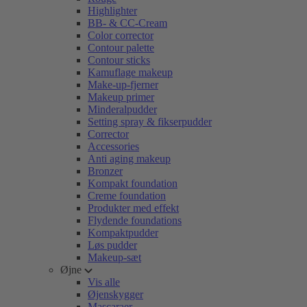
Highlighter
BB- & CC-Cream
Color corrector
Contour palette
Contour sticks
Kamuflage makeup
Make-up-fjerner
Makeup primer
Minderalpudder
Setting spray & fikserpudder
Corrector
Accessories
Anti aging makeup
Bronzer
Kompakt foundation
Creme foundation
Produkter med effekt
Flydende foundations
Kompaktpudder
Løs pudder
Makeup-sæt
Øjne
Vis alle
Øjenskygger
Mascaraer