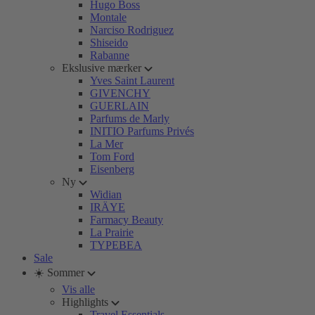
Hugo Boss
Montale
Narciso Rodriguez
Shiseido
Rabanne
Ekslusive mærker
Yves Saint Laurent
GIVENCHY
GUERLAIN
Parfums de Marly
INITIO Parfums Privés
La Mer
Tom Ford
Eisenberg
Ny
Widian
IRÄYE
Farmacy Beauty
La Prairie
TYPEBEA
Sale
☀️ Sommer
Vis alle
Highlights
Travel Essentials