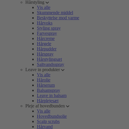
Hårstyling
Vis alle
Skummende middel
Beskyttelse mod varme
Hårvoks
Styling spray
Farvespray
Hårcreme
Hårgele
Hårpudder
Hårspray
Hårstylingsæt
Saltvandsspray
Leave in produkter
Vis alle
Hårolie
Hårserum
Balsamspray
Leave in balsam
Hårplejesæt
Pleje af hovedbunden
Vis alle
Hovedbundsolie
Scalp scrubs
Hårvand