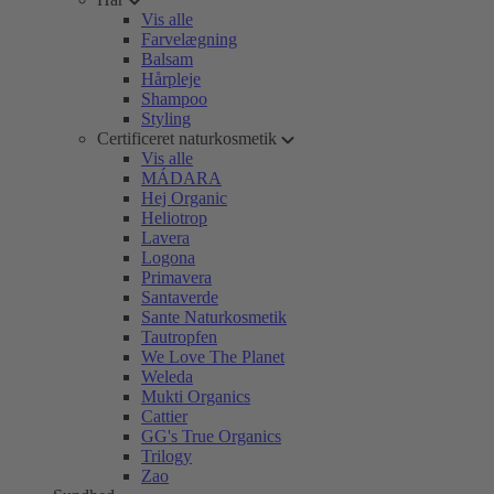
Vis alle
Farvelægning
Balsam
Hårpleje
Shampoo
Styling
Certificeret naturkosmetik
Vis alle
MÁDARA
Hej Organic
Heliotrop
Lavera
Logona
Primavera
Santaverde
Sante Naturkosmetik
Tautropfen
We Love The Planet
Weleda
Mukti Organics
Cattier
GG's True Organics
Trilogy
Zao