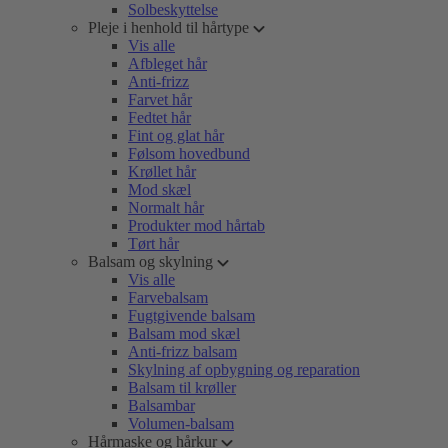
Solbeskyttelse
Pleje i henhold til hårtype
Vis alle
Afbleget hår
Anti-frizz
Farvet hår
Fedtet hår
Fint og glat hår
Følsom hovedbund
Krøllet hår
Mod skæl
Normalt hår
Produkter mod hårtab
Tørt hår
Balsam og skylning
Vis alle
Farvebalsam
Fugtgivende balsam
Balsam mod skæl
Anti-frizz balsam
Skylning af opbygning og reparation
Balsam til krøller
Balsambar
Volumen-balsam
Hårmaske og hårkur