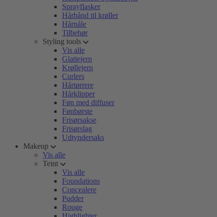
Sprayflasker
Hårbånd til krøller
Hårnåle
Tilbehør
Styling tools
Vis alle
Glattejern
Krøllejern
Curlers
Hårtørrere
Hårklipper
Føn med diffuser
Fønbørste
Frisørsakse
Frisørslag
Udtyndersaks
Makeup
Vis alle
Teint
Vis alle
Foundations
Concealere
Pudder
Rouge
Highlighter