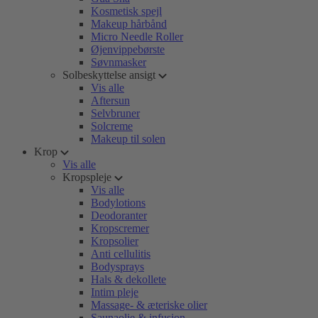
Kosmetisk spejl
Makeup hårbånd
Micro Needle Roller
Øjenvippebørste
Søvnmasker
Solbeskyttelse ansigt
Vis alle
Aftersun
Selvbruner
Solcreme
Makeup til solen
Krop
Vis alle
Kropspleje
Vis alle
Bodylotions
Deodoranter
Kropscremer
Kropsolier
Anti cellulitis
Bodysprays
Hals & dekollete
Intim pleje
Massage- & æteriske olier
Saunaolie & infusion