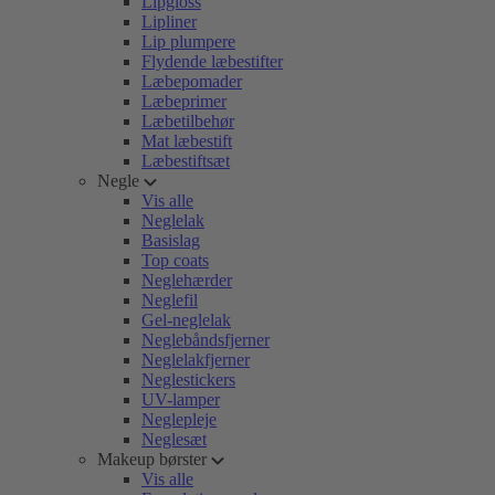
Lipgloss
Lipliner
Lip plumpere
Flydende læbestifter
Læbepomader
Læbeprimer
Læbetilbehør
Mat læbestift
Læbestiftsæt
Negle
Vis alle
Neglelak
Basislag
Top coats
Neglehærder
Neglefil
Gel-neglelak
Neglebåndsfjerner
Neglelakfjerner
Neglestickers
UV-lamper
Neglepleje
Neglesæt
Makeup børster
Vis alle