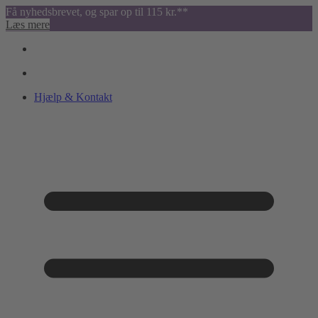
Få nyhedsbrevet, og spar op til 115 kr.**
Læs mere
Hjælp & Kontakt