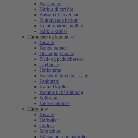
Hair butters
Hårkur til tørt hår
Balsam til farvet hår
Fugtgivende hårkur
Keratin-hårbehandling
Hårkur krøller
Hårbørster og kamme
Vis alle
Runde børster
Detangling børste
Flad- og paddlebørster
Træbørste
Hårkamme
Børster til hovedmassage
Fønbørste
Kam til krøller
Kamme til hårklipning
Spidskam
Vildsvinebørste
Hårpynt
Vis alle
Hårbøjler
Curlers
Scrunchies
Hårspænder og hårbøjler