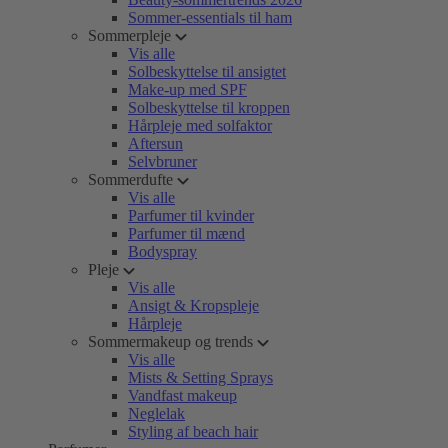
Sommer-essentials til ham
Sommerpleje
Vis alle
Solbeskyttelse til ansigtet
Make-up med SPF
Solbeskyttelse til kroppen
Hårpleje med solfaktor
Aftersun
Selvbruner
Sommerdufte
Vis alle
Parfumer til kvinder
Parfumer til mænd
Bodyspray
Pleje
Vis alle
Ansigt & Kropspleje
Hårpleje
Sommermakeup og trends
Vis alle
Mists & Setting Sprays
Vandfast makeup
Neglelak
Styling af beach hair