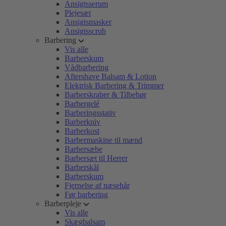
Ansigtsserum
Plejesæt
Ansigtsmasker
Ansigtsscrub
Barbering
Vis alle
Barberskum
Vådbarbering
Aftershave Balsam & Lotion
Elektrisk Barbering & Trimmer
Barberskraber & Tilbehør
Barbergelé
Barberingsstativ
Barberkniv
Barberkost
Barbermaskine til mænd
Barbersæbe
Barbersæt til Herrer
Barberskål
Barberskum
Fjernelse af næsehår
Før barbering
Barberpleje
Vis alle
Skægbalsam