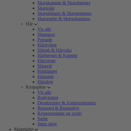
Skægkamme & Skægbørster
Skægolie
Skægklipper & Skægtrimmer
Skægsæbe & Skægshampoo
Hår
Vis alle
Shampoo
Pomade
Hårstyling
Hårtab & Hårvoks
Hårbørster & Kamme
Hårcreme
Hårgelé
Hårklipper
Hårpaste
Hårpleje
Kropspleje
Vis alle
Bodylotion
Deodoranter & Antiperspiranter
Brusegel & Brusepleje
Kropsrensning og scrub
Sæbe
Intim pleje
Materialist