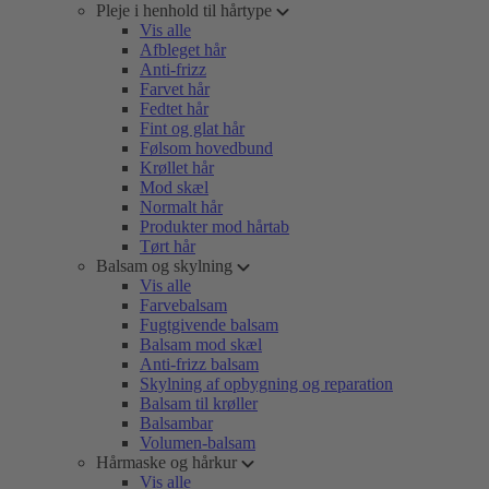
Pleje i henhold til hårtype
Vis alle
Afbleget hår
Anti-frizz
Farvet hår
Fedtet hår
Fint og glat hår
Følsom hovedbund
Krøllet hår
Mod skæl
Normalt hår
Produkter mod hårtab
Tørt hår
Balsam og skylning
Vis alle
Farvebalsam
Fugtgivende balsam
Balsam mod skæl
Anti-frizz balsam
Skylning af opbygning og reparation
Balsam til krøller
Balsambar
Volumen-balsam
Hårmaske og hårkur
Vis alle