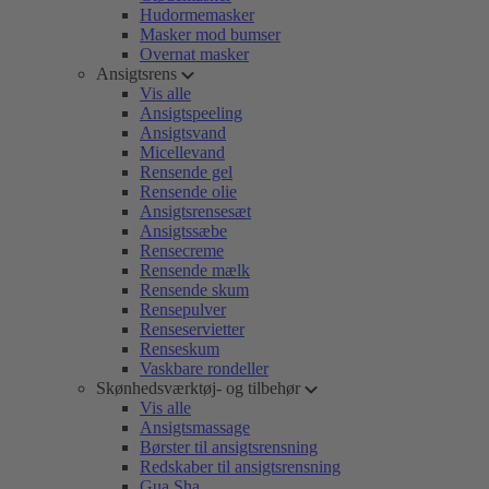
Hudormemasker
Masker mod bumser
Overnat masker
Ansigtsrens
Vis alle
Ansigtspeeling
Ansigtsvand
Micellevand
Rensende gel
Rensende olie
Ansigtsrensesæt
Ansigtssæbe
Rensecreme
Rensende mælk
Rensende skum
Rensepulver
Renseservietter
Renseskum
Vaskbare rondeller
Skønhedsværktøj- og tilbehør
Vis alle
Ansigtsmassage
Børster til ansigtsrensning
Redskaber til ansigtsrensning
Gua Sha