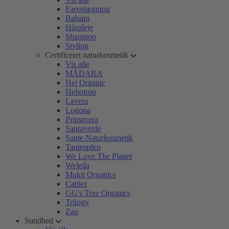
Farvelægning
Balsam
Hårpleje
Shampoo
Styling
Certificeret naturkosmetik
Vis alle
MÁDARA
Hej Organic
Heliotrop
Lavera
Logona
Primavera
Santaverde
Sante Naturkosmetik
Tautropfen
We Love The Planet
Weleda
Mukti Organics
Cattier
GG's True Organics
Trilogy
Zao
Sundhed