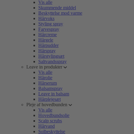
Vis alle
Skummende middel
Beskyttelse mod varme
Hårvoks
Styling spray
Farvespray
Hårcreme
Hårgele
Hårpudder
Hårspray
Hårstylingsæt
Saltvandsspray
Leave in produkter
Vis alle
Hårolie
Hårserum
Balsamspray
Leave in balsam
Hårplejesæt
Pleje af hovedbunden
Vis alle
Hovedbundsolie
Scalp scrubs
Hårvand
Solbeskyttelse