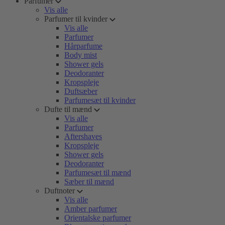
Parfumer
Vis alle
Parfumer til kvinder
Vis alle
Parfumer
Hårparfume
Body mist
Shower gels
Deodoranter
Kropspleje
Duftsæber
Parfumesæt til kvinder
Dufte til mænd
Vis alle
Parfumer
Aftershaves
Kropspleje
Shower gels
Deodoranter
Parfumesæt til mænd
Sæber til mænd
Duftnoter
Vis alle
Amber parfumer
Orientalske parfumer