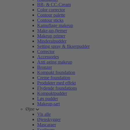
BB- & CC-Cream
Color corrector
Contour palette
Contour sticks
Kamuflage makeup
Make-up-fjerner
Makeup primer
Minderalpudder
Setting spray & fikserpudder
Corrector
Accessories
Anti aging makeup
Bronzer
Kompakt foundation
Creme foundation
Produkter med effekt
Flydende foundations
Kompaktpudder
Løs pudder
Makeup-sæt
Øjne
Vis alle
Øjenskygger
Mascaraer
Eyelinere