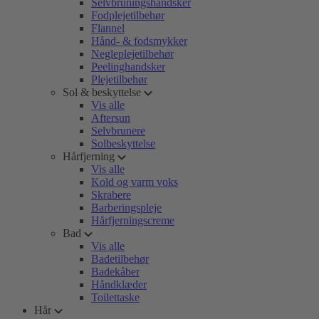
Selvbruningshandsker
Fodplejetilbehør
Flannel
Hånd- & fodsmykker
Negleplejetilbehør
Peelinghandsker
Plejetilbehør
Sol & beskyttelse
Vis alle
Aftersun
Selvbrunere
Solbeskyttelse
Hårfjerning
Vis alle
Kold og varm voks
Skrabere
Barberingspleje
Hårfjerningscreme
Bad
Vis alle
Badetilbehør
Badekåber
Håndklæder
Toilettaske
Hår