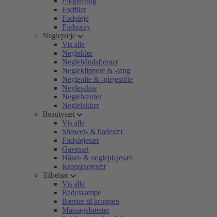
Fodpeeling
Fodfiler
Fodpleje
Fodspray
Neglepleje
Vis alle
Neglefiler
Neglebåndsfjerner
Negleklippere & -tang
Negleolie & -plejestifte
Neglesakse
Neglehærder
Neglelakker
Beautysæt
Vis alle
Shower- & badesæt
Fodplejesæt
Gavesæt
Hånd- & negleplejesæt
Kropsplejesæt
Tilbehør
Vis alle
Badesvampe
Børster til kroppen
Massagebørster