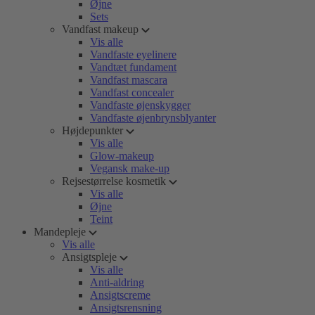
Øjne
Sets
Vandfast makeup
Vis alle
Vandfaste eyelinere
Vandtæt fundament
Vandfast mascara
Vandfast concealer
Vandfaste øjenskygger
Vandfaste øjenbrynsblyanter
Højdepunkter
Vis alle
Glow-makeup
Vegansk make-up
Rejsestørrelse kosmetik
Vis alle
Øjne
Teint
Mandepleje
Vis alle
Ansigtspleje
Vis alle
Anti-aldring
Ansigtscreme
Ansigtsrensning