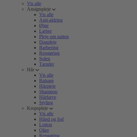
Vis alle
Ansigtspleje
Vis alle
Anti-aldring
Øjne
Læber
Pleje om natten
Dagpleje
Barbering
Rengøring
Solen
Tænder
Hår
Vis alle
Balsam
Hårpleje
Shampoo
Hårfarve
Styling
Kropspleje
Vis alle
Hånd og fod
Lotion
Olier
Rengøring