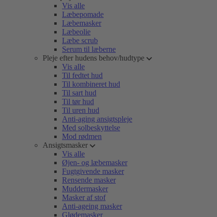
Vis alle
Læbepomade
Læbemasker
Læbeolie
Læbe scrub
Serum til læberne
Pleje efter hudens behov/hudtype
Vis alle
Til fedtet hud
Til kombineret hud
Til sart hud
Til tør hud
Til uren hud
Anti-aging ansigtspleje
Med solbeskyttelse
Mod rødmen
Ansigtsmasker
Vis alle
Øjen- og læbemasker
Fugtgivende masker
Rensende masker
Muddermasker
Masker af stof
Anti-ageing masker
Glødemasker