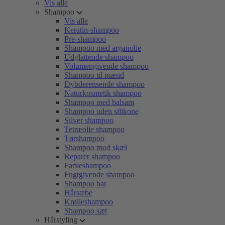
Vis alle
Shampoo
Vis alle
Keratin-shampoo
Pre-shampoo
Shampoo med arganolie
Udglattende shampoo
Volumengivende shampoo
Shampoo til mænd
Dybderensende shampoo
Naturkosmetik shampoo
Shampoo med balsam
Shampoo uden silikone
Silver shampoo
Tetræolie shampoo
Tørshampoo
Shampoo mod skæl
Reparer shampoo
Farveshampoo
Fugtgivende shampoo
Shampoo bar
Hårsæbe
Krølleshampoo
Shampoo sæt
Hårstyling