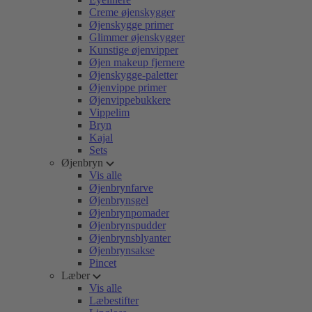
Creme øjenskygger
Øjenskygge primer
Glimmer øjenskygger
Kunstige øjenvipper
Øjen makeup fjernere
Øjenskygge-paletter
Øjenvippe primer
Øjenvippebukkere
Vippelim
Bryn
Kajal
Sets
Øjenbryn
Vis alle
Øjenbrynfarve
Øjenbrynsgel
Øjenbrynpomader
Øjenbrynspudder
Øjenbrynsblyanter
Øjenbrynsakse
Pincet
Læber
Vis alle
Læbestifter