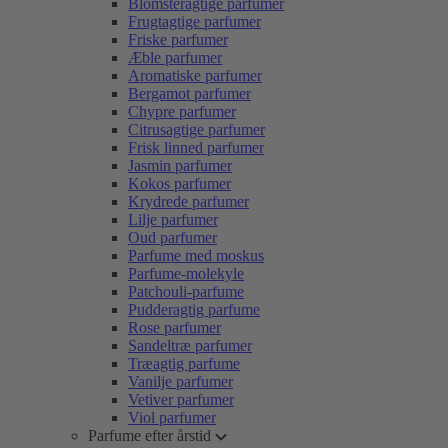
Blomsteragtige parfumer
Frugtagtige parfumer
Friske parfumer
Æble parfumer
Aromatiske parfumer
Bergamot parfumer
Chypre parfumer
Citrusagtige parfumer
Frisk linned parfumer
Jasmin parfumer
Kokos parfumer
Krydrede parfumer
Lilje parfumer
Oud parfumer
Parfume med moskus
Parfume-molekyle
Patchouli-parfume
Pudderagtig parfume
Rose parfumer
Sandeltræ parfumer
Træagtig parfume
Vanilje parfumer
Vetiver parfumer
Viol parfumer
Parfume efter årstid