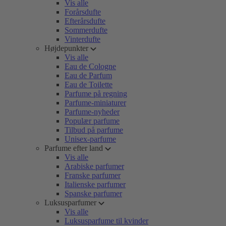
Vis alle
Forårsdufte
Efterårsdufte
Sommerdufte
Vinterdufte
Højdepunkter
Vis alle
Eau de Cologne
Eau de Parfum
Eau de Toilette
Parfume på regning
Parfume-miniaturer
Parfume-nyheder
Populær parfume
Tilbud på parfume
Unisex-parfume
Parfume efter land
Vis alle
Arabiske parfumer
Franske parfumer
Italienske parfumer
Spanske parfumer
Luksusparfumer
Vis alle
Luksusparfume til kvinder