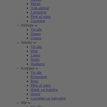
Mænd
Anti-aldring
Læbepleje
Pleje af solen
Tandpleje
Parfume
Vis alle
Damer
Unisex
Sminke
Vis alle
Øjne
Læber
Negle
Hudfarve
Kroppen
Vis alle
Kropspleje
Rens
Pleje af solen
Hånd- og fodpleje
Herrer
Graviditet og babypleje
Hår
Vis alle