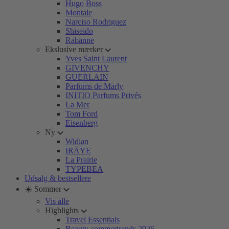
Hugo Boss
Montale
Narciso Rodriguez
Shiseido
Rabanne
Ekslusive mærker
Yves Saint Laurent
GIVENCHY
GUERLAIN
Parfums de Marly
INITIO Parfums Privés
La Mer
Tom Ford
Eisenberg
Ny
Widian
IRÄYE
La Prairie
TYPEBEA
Udsalg & bestsellere
☀️ Sommer
Vis alle
Highlights
Travel Essentials
Beauty-sommertrends 2026