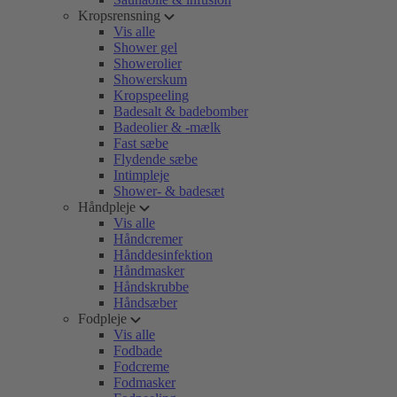
Kropsrensning
Vis alle
Shower gel
Showerolier
Showerskum
Kropspeeling
Badesalt & badebomber
Badeolier & -mælk
Fast sæbe
Flydende sæbe
Intimpleje
Shower- & badesæt
Håndpleje
Vis alle
Håndcremer
Hånddesinfektion
Håndmasker
Håndskrubbe
Håndsæber
Fodpleje
Vis alle
Fodbade
Fodcreme
Fodmasker