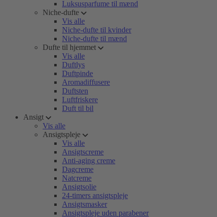
Luksusparfume til mænd
Niche-dufte
Vis alle
Niche-dufte til kvinder
Niche-dufte til mænd
Dufte til hjemmet
Vis alle
Duftlys
Duftpinde
Aromadiffusere
Duftsten
Luftfriskere
Duft til bil
Ansigt
Vis alle
Ansigtspleje
Vis alle
Ansigtscreme
Anti-aging creme
Dagcreme
Natcreme
Ansigtsolie
24-timers ansigtspleje
Ansigtsmasker
Ansigtspleje uden parabener