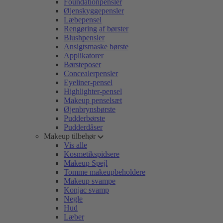
Foundationpensler
Øjenskyggepensler
Læbepensel
Rengøring af børster
Blushpensler
Ansigtsmaske børste
Applikatorer
Børsteposer
Concealerpensler
Eyeliner-pensel
Highlighter-pensel
Makeup penselsæt
Øjenbrynsbørste
Pudderbørste
Pudderdåser
Makeup tilbehør
Vis alle
Kosmetikspidsere
Makeup Spejl
Tomme makeupbeholdere
Makeup svampe
Konjac svamp
Negle
Hud
Læber