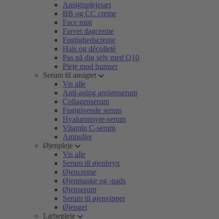
Ansigtsplejesæt
BB og CC creme
Face mist
Farvet dagcreme
Fugtighedscreme
Hals og décolleté
Pas på dig selv med Q10
Pleje mod bumser
Serum til ansigtet
Vis alle
Anti-aging ansigtsserum
Collagenserum
Fugtgivende serum
Hyaluronsyre-serum
Vitamin C-serum
Ampuller
Øjenpleje
Vis alle
Serum til øjenbryn
Øjencreme
Øjenmaske og -pads
Øjenserum
Serum til øjenvipper
Øjengel
Læbepleje